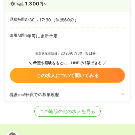
1,300
時給
円〜
勤務時間
8:30～17:30
（休憩60分）
雇用期間
1年毎に更新予定
2026/07/30（8日前）
募集状況更新日：
希望や経験をもとに、LINEで相談できる
この求人について聞いてみる
看護roo!転職での募集履歴
2026/02/18
正・准看護師の募集を開始
2025/04/09
正・准看護師の募集を休止
この施設の他の求人を見る
2024/05/29
正・准看護師を募集中