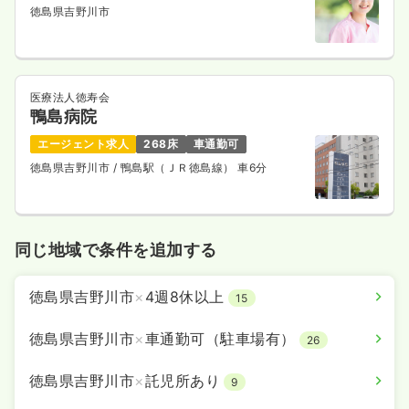
徳島県吉野川市
医療法人徳寿会
鴨島病院
エージェント求人
268床
車通勤可
徳島県吉野川市
/ 鴨島駅（ＪＲ徳島線） 車6分
同じ地域で条件を追加する
徳島県吉野川市
×
4週8休以上
15
徳島県吉野川市
×
車通勤可（駐車場有）
26
徳島県吉野川市
×
託児所あり
9