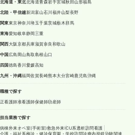
北海道・東北
北海道
青森
岩手
宮城
秋田
山形
福島
北陸・甲信越
新潟
富山
石川
福井
山梨
長野
関東
東京
神奈川
埼玉
千葉
茨城
栃木
群馬
東海
愛知
岐阜
静岡
三重
関西
大阪
京都
兵庫
滋賀
奈良
和歌山
中国
広島
岡山
鳥取
島根
山口
四国
徳島
香川
愛媛
高知
九州・沖縄
福岡
佐賀
長崎
熊本
大分
宮崎
鹿児島
沖縄
職種で探す
正看護師
准看護師
保健師
助産師
担当業務で探す
病棟
外来
オペ室(手術室)
救急外来
ICU系
透析
訪問看護
介護・福祉系
検診・健診
保育園・学校
訪問診療
内視鏡
治験関連