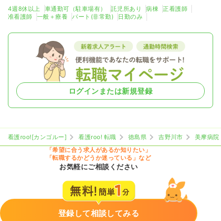
4週8休以上
車通勤可（駐車場有）
託児所あり
病棟
正看護師
准看護師
一般＋療養
パート(非常勤)
日勤のみ
ログインまたは新規登録
看護roo![カンゴルー]
看護roo! 転職
徳島県
吉野川市
美摩病院
「希望に合う求人があるか知りたい」
「転職するかどうか迷っている」など
お気軽にご相談ください
登録して相談してみる