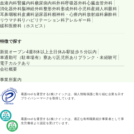
血液内科
腎臓内科
糖尿病内科
外科
呼吸器外科
心臓血管外科
消化器外科
脳神経外科
整形外科
形成外科
小児科
産婦人科
眼科
耳鼻咽喉科
皮膚科
泌尿器科
精神科・心療内科
放射線科
麻酔科
リウマチ科
リハビリテーション科
アレルギー科
緩和医療科（ホスピス）
特徴で探す
新規オープン
4週8休以上
土日休み
駅徒歩５分以内
車通勤可（駐車場有）
寮あり
託児所あり
ブランク・未経験可
電子カルテあり
会社概要
事業所案内
看護roo!を運営する(株)クイックは、個人情報保護に取り組む企業を示す
プライバシーマークを取得しています。
看護roo!を運営する(株)クイックは、適正な有料職業紹介事業者として厚
生労働省より認定を受けています。