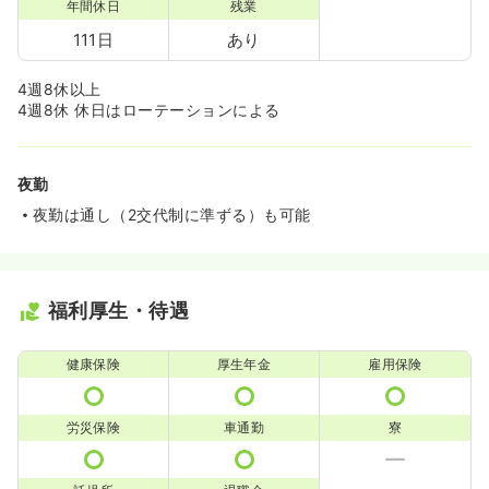
年間休日
残業
111日
あり
4週8休以上
4週8休 休日はローテーションによる
夜勤
夜勤は通し（2交代制に準ずる）も可能
福利厚生・待遇
健康保険
厚生年金
雇用保険
労災保険
車通勤
寮