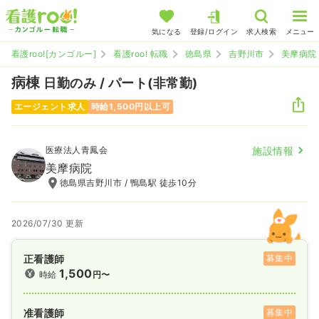
気になる
登録/ログイン
求人検索
メニュー
看護roo![カンゴルー]
看護roo! 転職
徳島県
吉野川市
美摩病院
病棟
日勤のみ / パート(非常勤)
エージェント求人
時給1,500円以上可
医療法人青鳳会
施設情報
美摩病院
徳島県吉野川市 / 鴨島駅 徒歩10分
2026/07/30 更新
正看護師
募集中
1,500
時給
円〜
准看護師
募集中