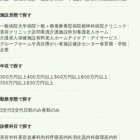
施設形態で探す
一般病院
大学病院
一般＋療養
療養型病院
精神科病院
クリニック
美容クリニック
訪問看護
介護施設
特別養護老人ホーム
介護老人保健施設
有料老人ホーム
デイケア・デイサービス
グループホーム
サ高住
障がい者施設
健診センター
保育園・学校
企業
年収で探す
300万円以上
400万円以上
500万円以上
600万円以上
700万円以上
800万円以上
勤務形態で探す
2交代
3交代
日勤のみ
夜勤のみ
診療科目で探す
美容外科
美容皮膚科
内科
呼吸器内科
消化器内科
循環器内科