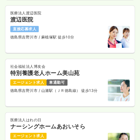
医療法人渡辺医院
渡辺医院
直接応募求人
徳島県吉野川市
/ 麻植塚駅 徒歩10分
社会福祉法人博友会
特別養護老人ホーム美山苑
エージェント求人
車通勤可
徳島県吉野川市
/ 山瀬駅（ＪＲ徳島線） 徒歩13分
医療法人はれの日
ナーシングホームあおいそら
エージェント求人