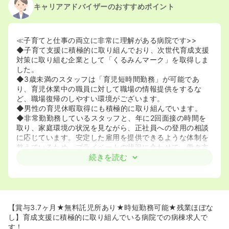
キャリアアドバイザーのおすすめポイント
≪子育てと仕事の両立に非常に理解がある病院です>>
◆子育て支援に積極的に取り組んでおり、次世代育成支援
対策に取り組む企業として「くるみんマーク」を取得しま
した。
◆3歳未満のスタッフは「育児短時間勤務」が可能であ
り、育児休業中の職員に対して職場の情報提供をするな
ど、職場復帰のしやすい環境がございます。
◆男性の育児休暇取得にも積極的に取り組んでいます。
◆非常勤勤務しているスタッフと、年に2回面接の時間を
取り、家庭環境の状況を見ながら、正社員への登用の相談
に応じています。安定した雇用を提供できるような体制を
整えているため、プライベートの状況に合わせて、働き方
の相談ができます。
続きを読む
◆夜勤の免除の相談や、3交代制・2交代制を選択すること
が可能です。
≪充実した無料託児所があります>>
◆病院に併設した「パンダ保育所」では、無料でお子様を
【賞与3.7ヶ月★無料託児所あり★時短勤務可能★残業ほぼな
預かってもらえるだけでなく、遠足やミニ運動会など毎月
し】育成支援に積極的に取り組んでいる病院での病棟求人で
のように行事があり、お子様が楽しめる環境があります。
す！