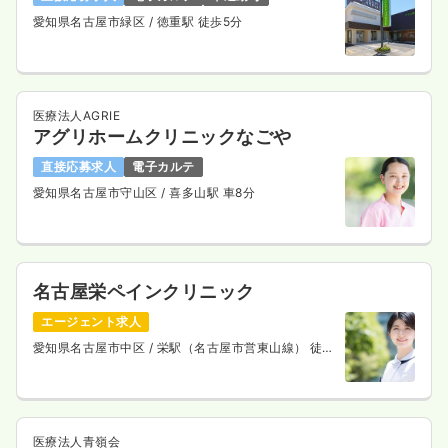
愛知県名古屋市緑区
/ 徳重駅 徒歩5分
医療法人AGRIE
アグリホームクリニックなごや
直接応募求人
電子カルテ
愛知県名古屋市守山区
/ 喜多山駅 車8分
名古屋栄ペインクリニック
エージェント求人
愛知県名古屋市中区
/ 栄駅（名古屋市営東山線） 徒歩
2分
医療法人青嶺会