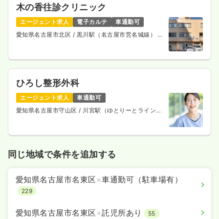
木の香往診クリニック
エージェント求人
電子カルテ
車通勤可
愛知県名古屋市北区
/ 黒川駅（名古屋市営名城線） 徒
歩5分
ひろし整形外科
エージェント求人
車通勤可
愛知県名古屋市守山区
/ 川宮駅（ゆとりーとライン）
徒歩6分
同じ地域で条件を追加する
愛知県名古屋市名東区
×
車通勤可（駐車場有）
229
愛知県名古屋市名東区
×
託児所あり
55