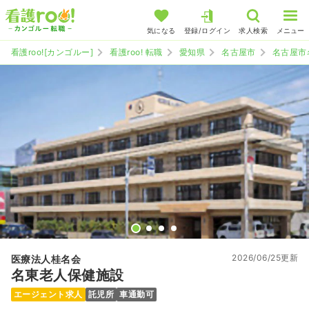
気になる
登録/ログイン
求人検索
メニュー
看護roo![カンゴルー]
看護roo! 転職
愛知県
名古屋市
名古屋市
2026/06/25更新
医療法人桂名会
名東老人保健施設
エージェント求人
託児所
車通勤可