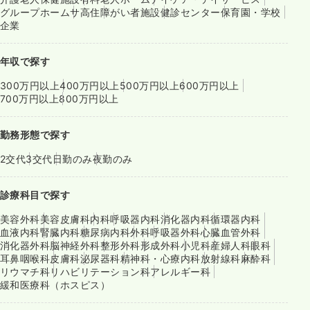
グループホーム
サ高住
障がい者施設
健診センター
保育園・学校
企業
年収で探す
300万円以上
400万円以上
500万円以上
600万円以上
700万円以上
800万円以上
勤務形態で探す
2交代
3交代
日勤のみ
夜勤のみ
診療科目で探す
美容外科
美容皮膚科
内科
呼吸器内科
消化器内科
循環器内科
血液内科
腎臓内科
糖尿病内科
外科
呼吸器外科
心臓血管外科
消化器外科
脳神経外科
整形外科
形成外科
小児科
産婦人科
眼科
耳鼻咽喉科
皮膚科
泌尿器科
精神科・心療内科
放射線科
麻酔科
リウマチ科
リハビリテーション科
アレルギー科
緩和医療科（ホスピス）