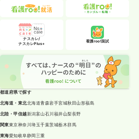
ナスカレ/
看護roo!国試
ナスカレPlus+
都道府県で探す
北海道・東北
北海道
青森
岩手
宮城
秋田
山形
福島
北陸・甲信越
新潟
富山
石川
福井
山梨
長野
関東
東京
神奈川
埼玉
千葉
茨城
栃木
群馬
東海
愛知
岐阜
静岡
三重