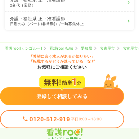
2交代（常勤）
介護・福祉系
正・准看護師
日勤のみ（パート(非常勤)）
/一時募集休止
看護roo![カンゴルー]
看護roo! 転職
愛知県
名古屋市
名古屋市
「希望に合う求人があるか知りたい」
「転職するかどうか迷っている」など
お気軽にご相談ください
登録して相談してみる
0120-512-919
平日9:00～18:00