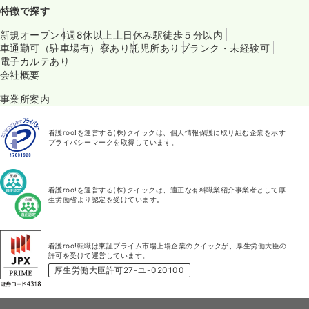
特徴で探す
新規オープン
4週8休以上
土日休み
駅徒歩５分以内
車通勤可（駐車場有）
寮あり
託児所あり
ブランク・未経験可
電子カルテあり
会社概要
事業所案内
看護roo!を運営する(株)クイックは、個人情報保護に取り組む企業を示す
プライバシーマークを取得しています。
看護roo!を運営する(株)クイックは、適正な有料職業紹介事業者として厚
生労働省より認定を受けています。
看護roo!転職は東証プライム市場上場企業のクイックが、厚生労働大臣の
許可を受けて運営しています。
厚生労働大臣許可27-ユ-020100