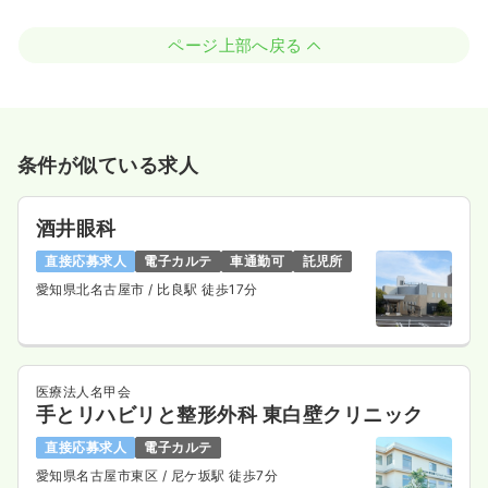
ページ上部へ戻る
条件が似ている求人
酒井眼科
直接応募求人
電子カルテ
車通勤可
託児所
愛知県北名古屋市
/ 比良駅 徒歩17分
医療法人名甲会
手とリハビリと整形外科 東白壁クリニック
直接応募求人
電子カルテ
愛知県名古屋市東区
/ 尼ケ坂駅 徒歩7分