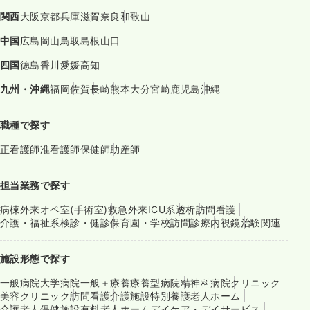
関西
大阪
京都
兵庫
滋賀
奈良
和歌山
中国
広島
岡山
鳥取
島根
山口
四国
徳島
香川
愛媛
高知
九州・沖縄
福岡
佐賀
長崎
熊本
大分
宮崎
鹿児島
沖縄
職種で探す
正看護師
准看護師
保健師
助産師
担当業務で探す
病棟
外来
オペ室(手術室)
救急外来
ICU系
透析
訪問看護
介護・福祉系
検診・健診
保育園・学校
訪問診療
内視鏡
治験関連
施設形態で探す
一般病院
大学病院
一般＋療養
療養型病院
精神科病院
クリニック
美容クリニック
訪問看護
介護施設
特別養護老人ホーム
介護老人保健施設
有料老人ホーム
デイケア・デイサービス