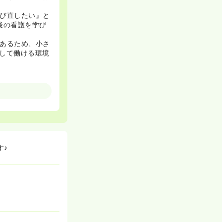
び直したい』と
後の看護を学び
あるため、小さ
して働ける環境
アクセス抜群で
も、名古屋駅方
替えられまし
す♪
め、明るく快適
000円アップと手
に、法人とし