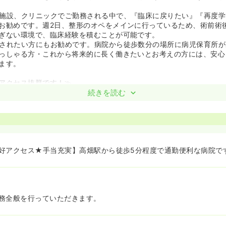
施設、クリニックでご勤務される中で、『臨床に戻りたい』『再度学
お勧めです。週2日、整形のオペをメインに行っているため、術前術
ぎない環境で、臨床経験を積むことが可能です。
されたい方にもお勧めです。病院から徒歩数分の場所に病児保育所が
っしゃる方・これから将来的に長く働きたいとお考えの方には、安心
ます。
アクセス抜群です！≫
「高畑」駅から徒歩約5分、あおなみ線「荒子」駅から徒歩約3分と
続きを読む
り15分圏内でご通勤可能です。
です！お子様を連れてご通勤されたい方や、お車通勤をご希望の方に
内でご通勤可能なため、非常に好立地・好アクセスな職場です。
です≫
名古屋西クリニックから名古屋西病院に変わり、そのタイミングで建て
好アクセス★手当充実】高畑駅から徒歩5分程度で通勤便利な病院で
うな落ち着いた西洋風の作りとなっており、病棟は吹き抜け構造のた
とが出来ます。
員想いの高待遇です！≫
000円、家族手当1人につき2,000円～15,000円、夜勤手当土日祝3,
務全般を行っていただきます。
す。
方や、扶養家族がいらっしゃる方、これからライフイベントがある方