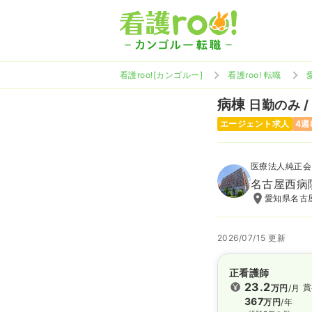
看護roo![カンゴルー]
看護roo! 転職
病棟
日勤のみ /
エージェント求人
4週
医療法人純正会
名古屋西病
愛知県名古屋
2026/07/15 更新
正看護師
23.2
賞
万円
/月
367
万円
/年