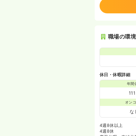
職場の環
休日・休暇詳細
年間
11
オン
な
4週8休以上
4週8休