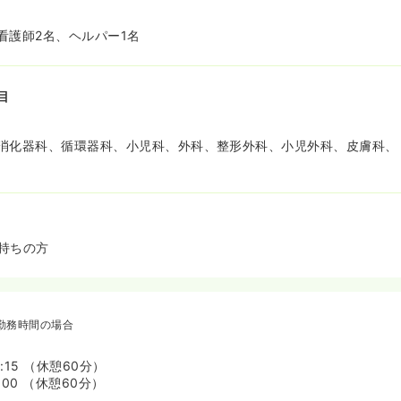
クアップ体制がございます。
境です！≫
看護師2名、ヘルパー1名
ーク（医療事務）、リハスタッフ、ナース補助、看護師さんが在籍し
つ交換、ナースコールの初期対応を行っているため、看護師さんに負
目
消化器科、循環器科、小児科、外科、整形外科、小児外科、皮膚科、
持ちの方
勤務時間の場合
7:15 （休憩60分）
1:00 （休憩60分）