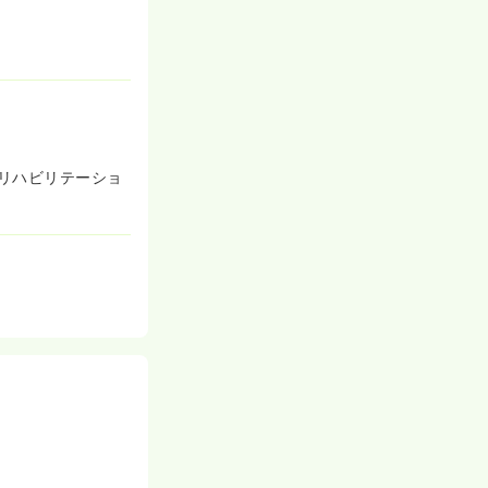
ており、ナース
担の少ない環境
リハビリテーショ