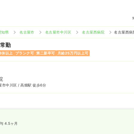
愛知県
名古屋市
名古屋市中川区
名古屋西病院
名古屋西病
 常勤
8休以上
ブランク可
第二新卒可
月給25万円以上可
院
市中川区 / 高畑駅 徒歩6分
与 4.5ヶ月