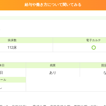
給与や働き方について聞いてみる
境
病床数
電子カルテ
112床
休日
残業
固
1日
あり
コール
し