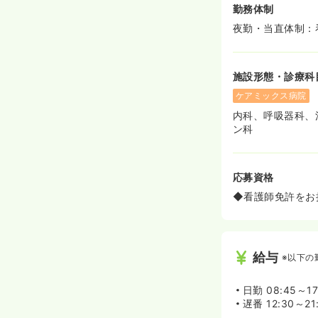
て、万全のバッ
勤務体制
≪働きやすい環
夜勤・当直体制：
◆病棟にはクラ
補助さんがおむ
です♪
施設形態・診療科
ケアミックス病院
内科、呼吸器科、
ン科
応募資格
◆看護師免許をお
給与
※以下の
日勤
08:45～1
遅番
12:30～2