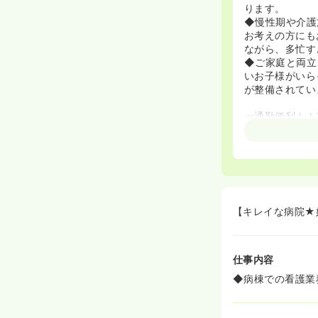
ります。
◆慢性期や介護
お考えの方にも
ながら、多忙す
◆ご家庭と両立
いお子様がいら
が整備されてい
≪通勤便利！！
◆地下鉄東山線
す。名古屋駅よ
◆車通勤もOK
面から15分圏
≪きれいな病院
◆2012年に
【キレイな病院★
た。美術館のよ
な環境で働くこ
仕事内容
≪手当充実！職
◆住宅手当10,
◆病棟での看護業
当充実の病院で
◆一人暮らしの