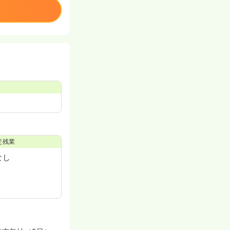
定残業
なし