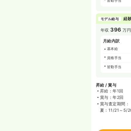
皆勤手当
経験
モデル給与
396
年収
万
月給内訳
基本給
資格手当
皆勤手当
昇給 / 賞与
昇給：年1回
賞与：年2回
賞与査定期間：
夏：11/21～5/2