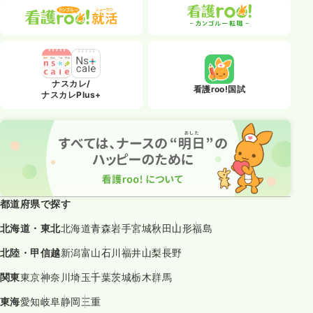
ナスカレ/
看護roo!国試
ナスカレPlus+
都道府県で探す
北海道・東北
北海道
青森
岩手
宮城
秋田
山形
福島
北陸・甲信越
新潟
富山
石川
福井
山梨
長野
関東
東京
神奈川
埼玉
千葉
茨城
栃木
群馬
東海
愛知
岐阜
静岡
三重