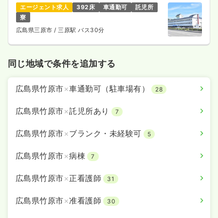
エージェント求人
392床
車通勤可
託児所
寮
広島県三原市
/ 三原駅 バス30分
同じ地域で条件を追加する
広島県竹原市
×
車通勤可（駐車場有）
28
広島県竹原市
×
託児所あり
7
広島県竹原市
×
ブランク・未経験可
5
広島県竹原市
×
病棟
7
広島県竹原市
×
正看護師
31
広島県竹原市
×
准看護師
30