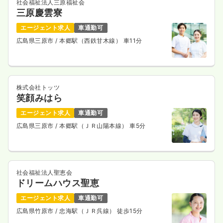
社会福祉法人三原福祉会
三原慶雲寮
エージェント求人
車通勤可
広島県三原市
/ 本郷駅（西鉄甘木線） 車11分
株式会社トッツ
笑顔みはら
エージェント求人
車通勤可
広島県三原市
/ 本郷駅（ＪＲ山陽本線） 車5分
社会福祉法人聖恵会
ドリームハウス聖恵
エージェント求人
車通勤可
広島県竹原市
/ 忠海駅（ＪＲ呉線） 徒歩15分