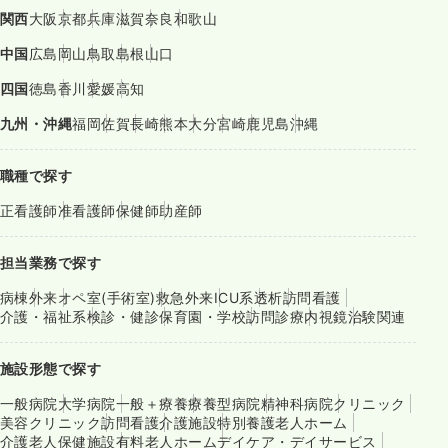
関西
大阪
京都
兵庫
滋賀
奈良
和歌山
中国
広島
岡山
鳥取
島根
山口
四国
徳島
香川
愛媛
高知
九州・沖縄
福岡
佐賀
長崎
熊本
大分
宮崎
鹿児島
沖縄
職種で探す
正看護師
准看護師
保健師
助産師
担当業務で探す
病棟
外来
オペ室(手術室)
救急外来
ICU系
透析
訪問看護
介護・福祉系
検診・健診
保育園・学校
訪問診療
内視鏡
治験関連
施設形態で探す
一般病院
大学病院
一般＋療養
療養型病院
精神科病院
クリニック
美容クリニック
訪問看護
介護施設
特別養護老人ホーム
介護老人保健施設
有料老人ホーム
デイケア・デイサービス