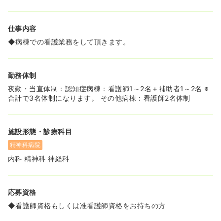
◆以前から看護学校に通いながら、資格取得をされた方が
いらっしゃいる環境です。
◆現在は、通信学校に通いながら、勤務の融通をきかせた
仕事内容
り、学費も全額に近い金額を病院側が負担をしています！
◆病棟での看護業務をして頂きます。
勤務体制
夜勤・当直体制：認知症病棟：看護師1～2名＋補助者1～2名 ※
合計で3名体制になります。 その他病棟：看護師2名体制
施設形態・診療科目
精神科病院
内科 精神科 神経科
応募資格
◆看護師資格もしくは准看護師資格をお持ちの方