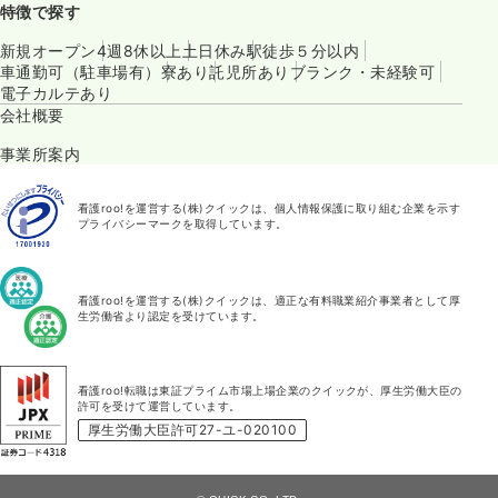
特徴で探す
新規オープン
4週8休以上
土日休み
駅徒歩５分以内
車通勤可（駐車場有）
寮あり
託児所あり
ブランク・未経験可
電子カルテあり
会社概要
事業所案内
看護roo!を運営する(株)クイックは、個人情報保護に取り組む企業を示す
プライバシーマークを取得しています。
看護roo!を運営する(株)クイックは、適正な有料職業紹介事業者として厚
生労働省より認定を受けています。
看護roo!転職は東証プライム市場上場企業のクイックが、厚生労働大臣の
許可を受けて運営しています。
厚生労働大臣許可27-ユ-020100