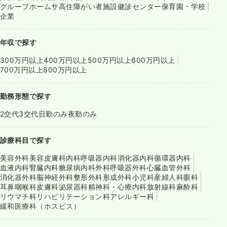
グループホーム
サ高住
障がい者施設
健診センター
保育園・学校
企業
年収で探す
300万円以上
400万円以上
500万円以上
600万円以上
700万円以上
800万円以上
勤務形態で探す
2交代
3交代
日勤のみ
夜勤のみ
診療科目で探す
美容外科
美容皮膚科
内科
呼吸器内科
消化器内科
循環器内科
血液内科
腎臓内科
糖尿病内科
外科
呼吸器外科
心臓血管外科
消化器外科
脳神経外科
整形外科
形成外科
小児科
産婦人科
眼科
耳鼻咽喉科
皮膚科
泌尿器科
精神科・心療内科
放射線科
麻酔科
リウマチ科
リハビリテーション科
アレルギー科
緩和医療科（ホスピス）