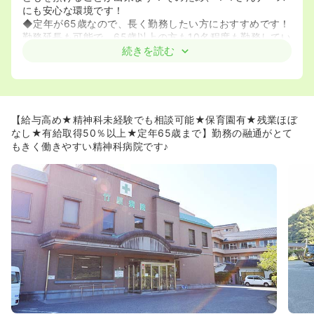
にも安心な環境です！
◆定年が65歳なので、長く勤務したい方におすすめです！
勤務延長も可能で、65歳以上の方も10名程度も勤務してい
らっしゃいます。
続きを読む
≪働きやすい職場環境です★≫
◆希望は申請ができないですが、職員間でのシフト変更は
可能です！
◆有給消化は50％以上消化していて、100％消化している
【給与高め★精神科未経験でも相談可能★保育園有★残業ほぼ
方もいらっしゃいます！どんな方も申請していて、有給消
なし★有給取得50％以上★定年65歳まで】勤務の融通がとて
化することを咎める風土はまったくございません！
もきく働きやすい精神科病院です♪
◆残業時間は、病棟ごとで差がありますが、どこの病棟も
5時間以内には収まっています。
≪アットホームな環境なので、経験が浅い方でも安心な環
境です♪≫
◆第2新卒の方の入職実績がある病院です！
◆病棟全体で教える雰囲気がある環境で、相談は気軽にす
ることができる環境です♪
◆無記名の意見箱があるので、それを利用しながら、相談
することも可能です！
≪正看護師資格取得をお考えの方にもおすすめです★≫