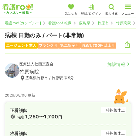
気になる
登録/ログイン
求人検索
メニュー
看護roo![カンゴルー]
看護roo! 転職
広島県
竹原市
竹原病院
病棟
日勤のみ / パート(非常勤)
エージェント求人
ブランク可
第二新卒可
時給1,700円以上可
医療法人社団恵宣会
施設情報
竹原病院
広島県竹原市 / 竹原駅 車5分
2026/08/06 更新
正看護師
一時募集休止
1,250〜1,700
時給
円
准看護師
一時募集休止