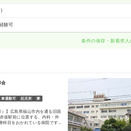
)
経験可
条件の保存・新着求人
和会
車通勤可
託児所
寮
5床）】広島県福山市内を通る旧国
後赤坂駅前に位置する、内科・外
療科目をおかれている病院です。
病院を目指し、急性期から慢性期