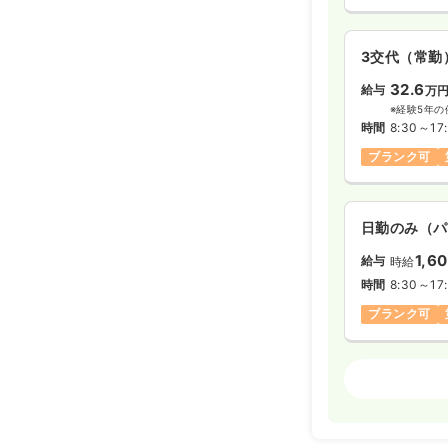
3交代（常勤
32.6
給与
万
※経験5年の
時間
8:30～17
ブランク可
日勤のみ（パ
1,6
給与
時給
時間
8:30～17
ブランク可
外来
正・准看
日勤のみ（常