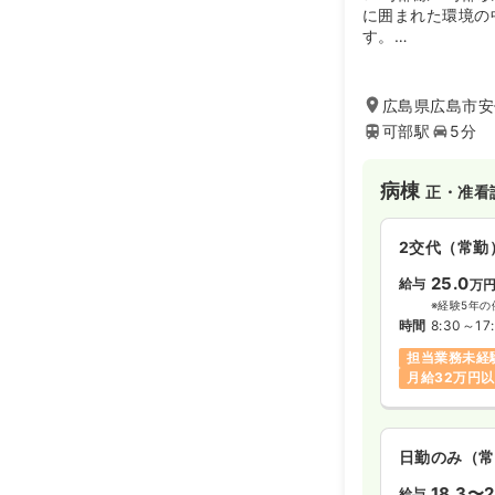
に囲まれた環境の
す。
精神病棟155床、
病棟60床の計3
療のみならず、精
広島県広島市安佐
を併設し、退院後
可部駅
5分
る病院です。
病棟
正・准看
2交代（常勤
25.0
給与
万
※経験5年の
時間
8:30～17
担当業務未経
月給32万円
日勤のみ（常
18.3〜2
給与