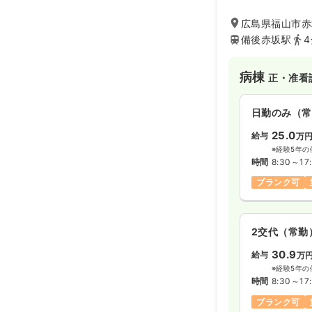
まで対応されてい
広島県福山市赤
備後赤坂駅
病棟
正・准看
日勤のみ（常
25.0
給与
万
※経験5年の
時間
8:30～17
ブランク可
2交代（常勤
30.9
給与
万
※経験5年の
時間
8:30～17
ブランク可