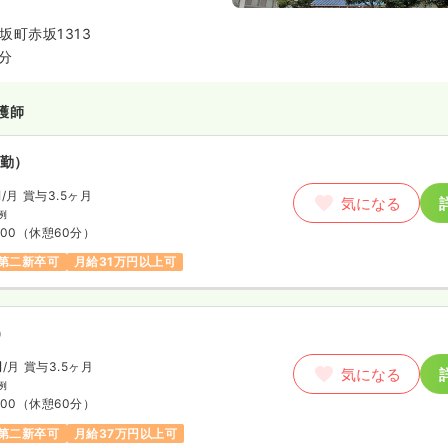
ます。
坂町赤坂1313
4分
護師
勤）
円
/月
賞与3.5ヶ月
気になる
例
:00
（休憩60分）
第二新卒可
月給31万円以上可
）
円
/月
賞与3.5ヶ月
気になる
例
:00
（休憩60分）
第二新卒可
月給37万円以上可