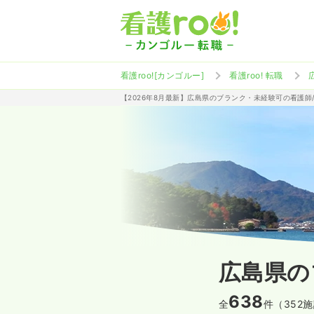
看護roo![カンゴルー]
看護roo! 転職
【2026年8月最新】広島県のブランク・未経験可の看護師
広島県の
638
全
件（352