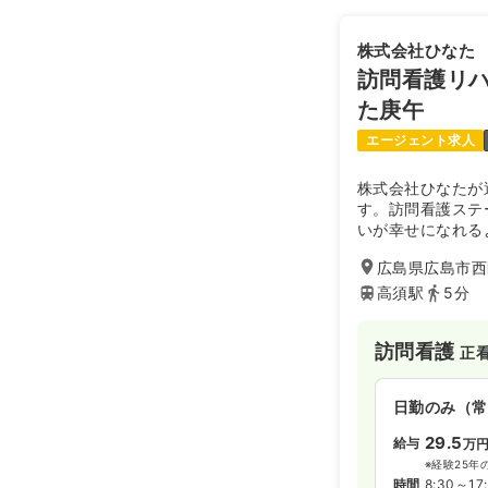
25.0
給与
万
※経験5年の
株式会社ひなた
時間
9:00～18
訪問看護リ
日祝休み
ブ
た庚午
エージェント求人
日勤のみ（パ
株式会社ひなたが
1,6
給与
時給
す。訪問看護ステ
時間
8:30～17
いが幸せになれる
日祝休み
ブ
広島県広島市西区
高須駅
5分
訪問看護
正
日勤のみ（常
29.5
給与
万
※経験25年
時間
8:30～17