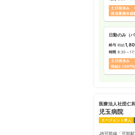
土日祝休み
担当業務未経
日勤のみ（パ
1,8
給与
時給
時間
8:30～17
土日祝休み
時給2,100
医療法人社団仁
児玉病院
エージェント求人
JR可部線「可部