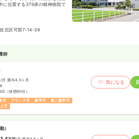
中に位置する379床の精神病院で
精神療養病棟164床、認知症治療
79床を有しています。入院による治
神訪問看護をはじめデイケアなど
北区可部7-14-39
のケアにも積極的に取り組んでい
護師
）
円
/月
賞与4.3ヶ月
気になる
例
:00
（休憩60分）
験可
ブランク可
新卒可
第二新卒可
以上可
勤）
3.4
万円
/月
賞与4.5ヶ月