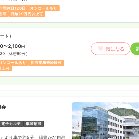
年間休日120日
オンコールあり
験可
月給29万円以上可
ート）
00〜2,100
円
気になる
:30
（休憩60分）
オンコールあり
担当業務未経験可
円以上可
和会
電子カルテ
車通勤可
駅」より車で約5分。緑豊かな自然