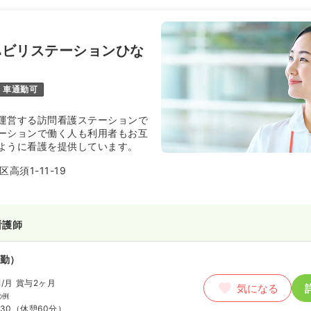
円
/月
賞与3.5ヶ月
気になる
例
:00
（休憩60分）
ハビリステーションひな
ランク可
第二新卒可
月給31万円以上可
車通勤可
ート）
運営する訪問看護ステーションで
00〜1,700
円
気になる
ーションで働く人も利用者もお互
:00
ように看護を提供しています。
ランク可
第二新卒可
時給1,700円以上可
高須1-11-19
看護師
勤）
円
/月
賞与2ヶ月
気になる
の例
:30
（休憩60分）