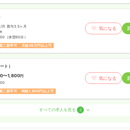
）
円
/月
賞与3.5ヶ月
気になる
例
:00
（休憩60分）
第二新卒可
月給39万円以上可
ート）
00〜1,800
円
気になる
:00
第二新卒可
時給1,800円以上可
護師
すべての求人を見る
2
勤）