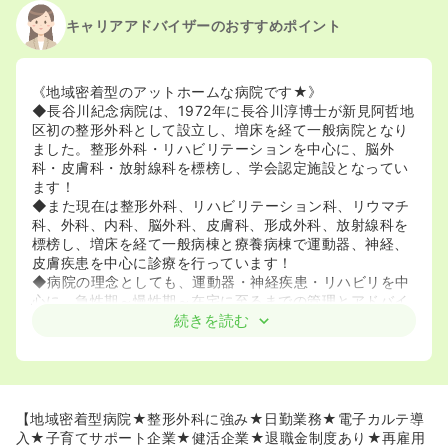
キャリアアドバイザーのおすすめポイント
《地域密着型のアットホームな病院です★》
◆長谷川紀念病院は、1972年に長谷川淳博士が新見阿哲地
区初の整形外科として設立し、増床を経て一般病院となり
ました。整形外科・リハビリテーションを中心に、脳外
科・皮膚科・放射線科を標榜し、学会認定施設となってい
ます！
◆また現在は整形外科、リハビリテーション科、リウマチ
科、外科、内科、脳外科、皮膚科、形成外科、放射線科を
標榜し、増床を経て一般病棟と療養病棟で運動器、神経、
皮膚疾患を中心に診療を行っています！
◆病院の理念としても、運動器・神経疾患・リハビリを中
心に、急性期～慢性期～在宅に至るまでの管理とアドバイ
スができる、地域に密着した病院として、患者さんと家族
続きを読む
の方々にいかに、満足していただくかという視点を大切に
運営を行っております！
《スタッフの方の方を大切にした働き方を提供している病
院です★》
【地域密着型病院★整形外科に強み★日勤業務★電子カルテ導
◆同院は平成27年7月27日付けで、岡山労働局より次世代
入★子育てサポート企業★健活企業★退職金制度あり★再雇用