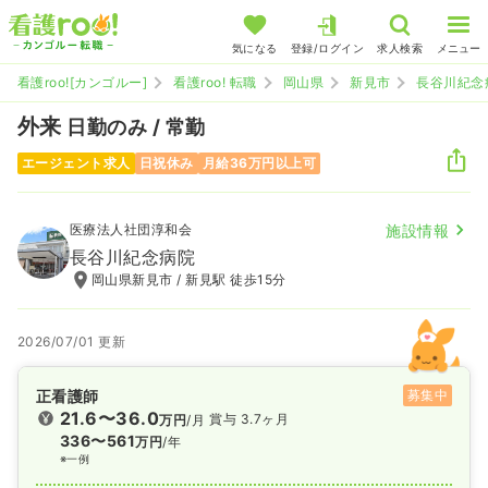
気になる
登録/ログイン
求人検索
メニュー
看護roo![カンゴルー]
看護roo! 転職
岡山県
新見市
長谷川紀念
外来
日勤のみ / 常勤
エージェント求人
日祝休み
月給36万円以上可
医療法人社団淳和会
施設情報
長谷川紀念病院
岡山県新見市 / 新見駅 徒歩15分
2026/07/01 更新
正看護師
募集中
21.6〜36.0
賞与 3.7ヶ月
万円
/月
336〜561
万円
/年
※一例