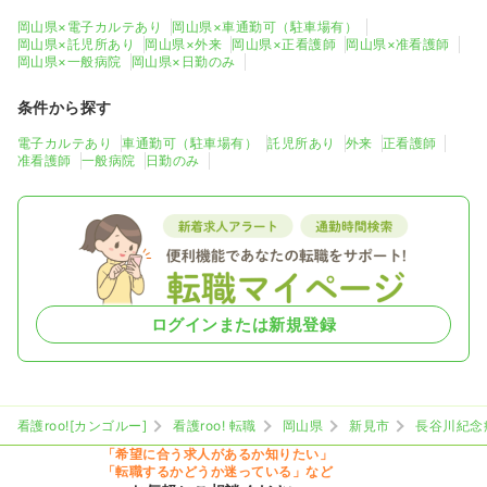
岡山県×電子カルテあり
岡山県×車通勤可（駐車場有）
岡山県×託児所あり
岡山県×外来
岡山県×正看護師
岡山県×准看護師
岡山県×一般病院
岡山県×日勤のみ
条件から探す
電子カルテあり
車通勤可（駐車場有）
託児所あり
外来
正看護師
准看護師
一般病院
日勤のみ
ログインまたは新規登録
看護roo![カンゴルー]
看護roo! 転職
岡山県
新見市
長谷川紀念
「希望に合う求人があるか知りたい」
「転職するかどうか迷っている」など