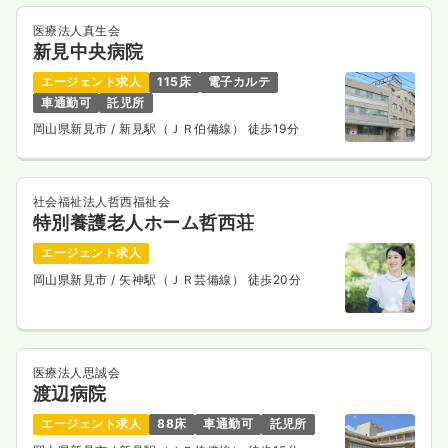
医療法人真生会
新見中央病院
エージェント求人
115床
電子カルテ
車通勤可
託児所
岡山県新見市
/ 新見駅（ＪＲ伯備線） 徒歩19分
社会福祉法人哲西福祉会
特別養護老人ホーム哲西荘
エージェント求人
岡山県新見市
/ 矢神駅（ＪＲ芸備線） 徒歩20分
医療法人思誠会
渡辺病院
エージェント求人
88床
車通勤可
託児所