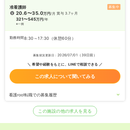
准看護師
募集中
20.6〜35.0
賞与 3.7ヶ月
万円
/月
321〜545
万円
/年
※一例
勤務時間
8:30～17:30
（休憩60分）
2026/07/01（39日前）
募集状況更新日：
希望や経験をもとに、LINEで相談できる
この求人について聞いてみる
看護roo!転職での募集履歴
2021/10/15
正・准看護師の募集を開始
2020/09/17
正・准看護師を休止中
この施設の他の求人を見る