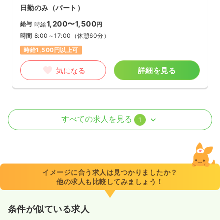
日勤のみ（パート）
1,200〜1,500
給与
時給
円
時間
8:00～17:00
（休憩60分）
時給1,500円以上可
気になる
詳細を見る
外来
一般病院
正・准看護師
すべての求人を見る
1
日勤のみ（パート）
1,200〜1,500
給与
時給
円
時間
8:30～17:30
（休憩60分）
イメージに合う求人は見つかりましたか？
他の求人も比較してみましょう！
日祝休み
時給1,500円以上可
気になる
詳細を見る
条件が似ている求人