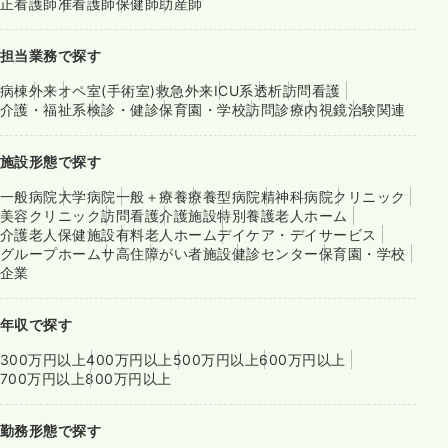
正看護師
准看護師
保健師
助産師
担当業務で探す
病棟
外来
オペ室(手術室)
救急外来
ICU系
透析
訪問看護
介護・福祉系
検診・健診
保育園・学校
訪問診療
内視鏡
治験関連
施設形態で探す
一般病院
大学病院
一般＋療養
療養型病院
精神科病院
クリニック
美容クリニック
訪問看護
介護施設
特別養護老人ホーム
介護老人保健施設
有料老人ホーム
デイケア・デイサービス
グループホーム
サ高住
障がい者施設
健診センター
保育園・学校
企業
年収で探す
300万円以上
400万円以上
500万円以上
600万円以上
700万円以上
800万円以上
勤務形態で探す