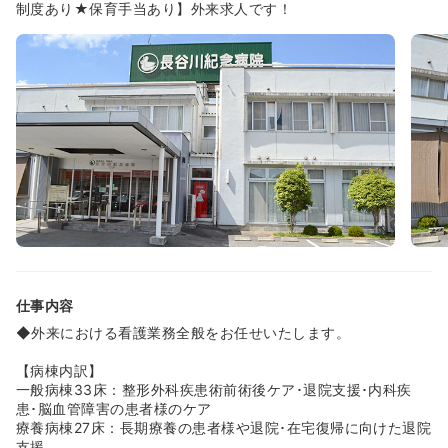
育成支援対策推進法に基づく基準に適合した企業である、
制度あり★保育手当あり】外来求人です！
と認定されました。これにより、「子育てサポート企業」
の認定マークである「くるみん」の使用が認められてお
り、ママさんナースも沢山活躍を頂いております！
◆同院は、健康経営の考え方を踏まえ、貴重な財産である
職員の健康管理や生活習慣病予防に努めることを通じて職
員の健康寿命を延ばすため、心と体の健康管理や健康づく
りの取組を実践しています！
《働きやすい環境が整っております★》
◆年間休日115日以上、かつ夏季休暇や年末年始休暇等も
あり、プライベートとお仕事のメリハリを持ってご勤務を
行うことが可能な環境です！
◆日祝休みの日勤業務・かつ電子カルテも導入済みのた
め、業務もスムーズに対応をいただく事が可能です！
◆その他にも退職金制度・再雇用制度もありますので、長
仕事内容
期的にご就労をいただく環境が整っております！
◆外来における看護業務全般をお任せいたします。
【病棟内訳】
一般病棟33床：整形外科疾患術前術後ケア･退院支援･内科疾
患･脳血管障害の患者様のケア
療養病棟27床：長期療養の患者様や退院･在宅復帰に向けた退院
支援