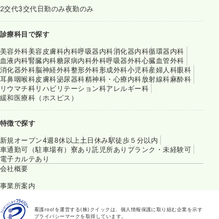
2交代
3交代
日勤のみ
夜勤のみ
診療科目で探す
美容外科
美容皮膚科
内科
呼吸器内科
消化器内科
循環器内科
血液内科
腎臓内科
糖尿病内科
外科
呼吸器外科
心臓血管外科
消化器外科
脳神経外科
整形外科
形成外科
小児科
産婦人科
眼科
耳鼻咽喉科
皮膚科
泌尿器科
精神科・心療内科
放射線科
麻酔科
リウマチ科
リハビリテーション科
アレルギー科
緩和医療科（ホスピス）
特徴で探す
新規オープン
4週8休以上
土日休み
駅徒歩５分以内
車通勤可（駐車場有）
寮あり
託児所あり
ブランク・未経験可
電子カルテあり
会社概要
事業所案内
看護roo!を運営する(株)クイックは、個人情報保護に取り組む企業を示す
プライバシーマークを取得しています。