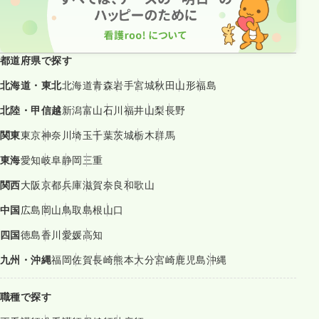
都道府県で探す
北海道・東北
北海道
青森
岩手
宮城
秋田
山形
福島
北陸・甲信越
新潟
富山
石川
福井
山梨
長野
関東
東京
神奈川
埼玉
千葉
茨城
栃木
群馬
東海
愛知
岐阜
静岡
三重
関西
大阪
京都
兵庫
滋賀
奈良
和歌山
中国
広島
岡山
鳥取
島根
山口
四国
徳島
香川
愛媛
高知
九州・沖縄
福岡
佐賀
長崎
熊本
大分
宮崎
鹿児島
沖縄
職種で探す