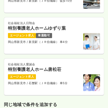
岡山県新見市
/ 新見駅（ＪＲ伯備線） 徒歩15分
社会福祉法人日翔会
特別養護老人ホームゆずり葉
エージェント求人
車通勤可
岡山県新見市
/ 新見駅（ＪＲ伯備線） 車4分
社会福祉法人愛誠会
特別養護老人ホーム唐松荘
エージェント求人
岡山県新見市
/ 石蟹駅（ＪＲ伯備線） 車5分
同じ地域で条件を追加する