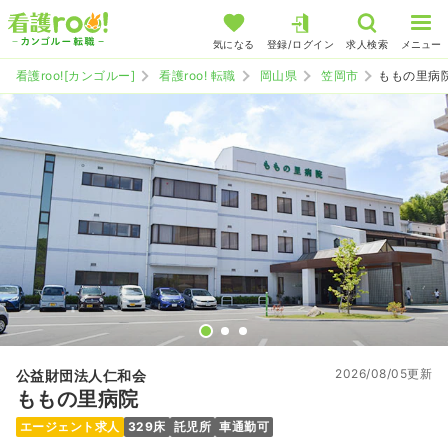
気になる
登録/ログイン
求人検索
メニュー
看護roo![カンゴルー]
看護roo! 転職
岡山県
笠岡市
ももの里病
2026/08/05更新
公益財団法人仁和会
ももの里病院
エージェント求人
329床
託児所
車通勤可