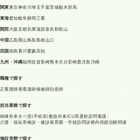
関東
東京
神奈川
埼玉
千葉
茨城
栃木
群馬
東海
愛知
岐阜
静岡
三重
関西
大阪
京都
兵庫
滋賀
奈良
和歌山
中国
広島
岡山
鳥取
島根
山口
四国
徳島
香川
愛媛
高知
九州・沖縄
福岡
佐賀
長崎
熊本
大分
宮崎
鹿児島
沖縄
職種で探す
正看護師
准看護師
保健師
助産師
担当業務で探す
病棟
外来
オペ室(手術室)
救急外来
ICU系
透析
訪問看護
介護・福祉系
検診・健診
保育園・学校
訪問診療
内視鏡
治験関連
施設形態で探す