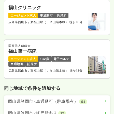
福山クリニック
エージェント求人
車通勤可
託児所
広島県福山市
/ 東福山駅（ＪＲ山陽本線） 徒歩10分
医療法人叙叙会
福山第一病院
エージェント求人
132床
電子カルテ
車通勤可
託児所
広島県福山市
/ 東福山駅（ＪＲ山陽本線） 徒歩13分
同じ地域で条件を追加する
岡山県笠岡市
×
車通勤可（駐車場有）
54
岡山県笠岡市
×
託児所あり
22