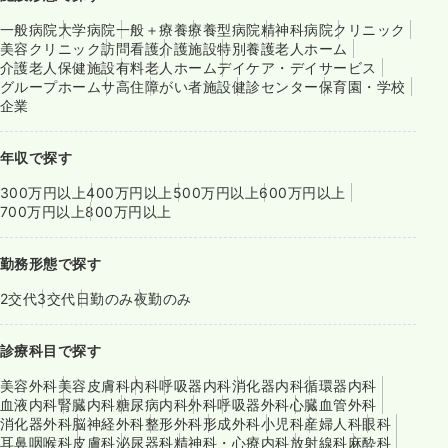
一般病院
大学病院
一般＋療養
療養型病院
精神科病院
クリニック
美容クリニック
訪問看護
介護施設
特別養護老人ホーム
介護老人保健施設
有料老人ホーム
デイケア・デイサービス
グループホーム
サ高住
障がい者施設
健診センター
保育園・学校
企業
年収で探す
300万円以上
400万円以上
500万円以上
600万円以上
700万円以上
800万円以上
勤務形態で探す
2交代
3交代
日勤のみ
夜勤のみ
診療科目で探す
美容外科
美容皮膚科
内科
呼吸器内科
消化器内科
循環器内科
血液内科
腎臓内科
糖尿病内科
外科
呼吸器外科
心臓血管外科
消化器外科
脳神経外科
整形外科
形成外科
小児科
産婦人科
眼科
耳鼻咽喉科
皮膚科
泌尿器科
精神科・心療内科
放射線科
麻酔科