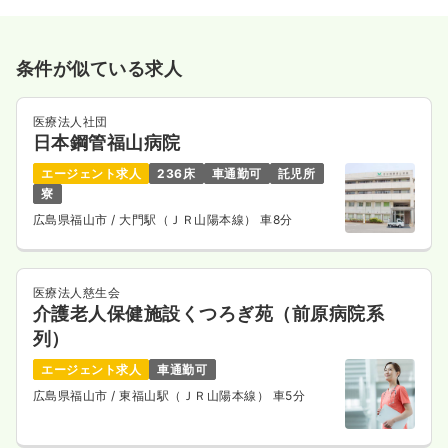
条件が似ている求人
医療法人社団
日本鋼管福山病院
エージェント求人
236床
車通勤可
託児所
寮
広島県福山市
/ 大門駅（ＪＲ山陽本線） 車8分
医療法人慈生会
介護老人保健施設くつろぎ苑（前原病院系
列）
エージェント求人
車通勤可
広島県福山市
/ 東福山駅（ＪＲ山陽本線） 車5分