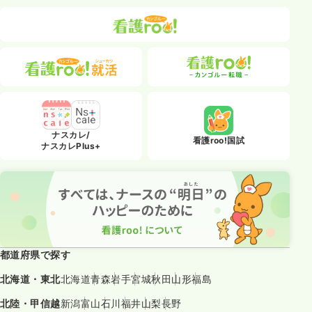
ナスカレ/
看護roo!国試
ナスカレPlus+
都道府県で探す
北海道・東北
北海道
青森
岩手
宮城
秋田
山形
福島
北陸・甲信越
新潟
富山
石川
福井
山梨
長野