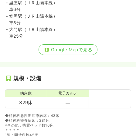
里庄駅（ＪＲ山陽本線）
車6分
笠岡駅（ＪＲ山陽本線）
車8分
大門駅（ＪＲ山陽本線）
車25分
Google Mapで見る
規模・設備
病床数
電子カルテ
329床
◆精神科急性期治療病床：48床
◆精神科療養病床：281床
※その他：措置ベッド数10床
＊＊＊＊
1階：開放病棟45床