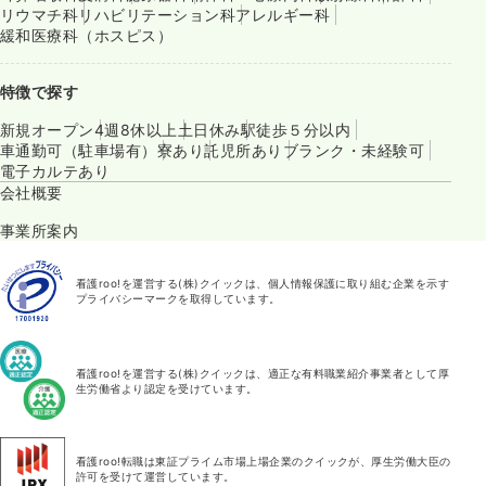
リウマチ科
リハビリテーション科
アレルギー科
緩和医療科（ホスピス）
特徴で探す
新規オープン
4週8休以上
土日休み
駅徒歩５分以内
車通勤可（駐車場有）
寮あり
託児所あり
ブランク・未経験可
電子カルテあり
会社概要
事業所案内
看護roo!を運営する(株)クイックは、個人情報保護に取り組む企業を示す
プライバシーマークを取得しています。
看護roo!を運営する(株)クイックは、適正な有料職業紹介事業者として厚
生労働省より認定を受けています。
看護roo!転職は東証プライム市場上場企業のクイックが、厚生労働大臣の
許可を受けて運営しています。