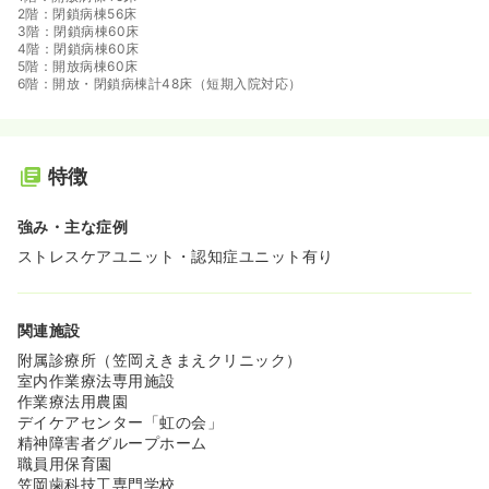
2階：閉鎖病棟56床
3階：閉鎖病棟60床
4階：閉鎖病棟60床
5階：開放病棟60床
6階：開放・閉鎖病棟計48床（短期入院対応）
特徴
強み・主な症例
ストレスケアユニット・認知症ユニット有り
関連施設
附属診療所（笠岡えきまえクリニック）
室内作業療法専用施設
作業療法用農園
デイケアセンター「虹の会」
精神障害者グループホーム
職員用保育園
笠岡歯科技工専門学校