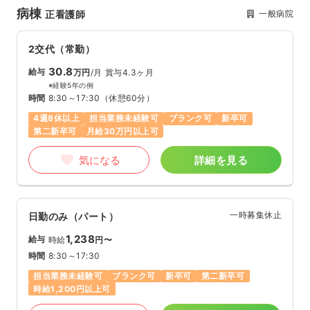
病棟
一般病院
正看護師
2交代（常勤）
30.8
給与
万円
/月
賞与4.3ヶ月
※経験5年の例
時間
8:30～17:30
（休憩60分）
4週8休以上
担当業務未経験可
ブランク可
新卒可
第二新卒可
月給30万円以上可
気になる
詳細を見る
一時募集休止
日勤のみ（パート）
1,238
給与
時給
円〜
時間
8:30～17:30
担当業務未経験可
ブランク可
新卒可
第二新卒可
時給1,200円以上可