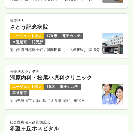
日祝休み
時給1,200円以上可
気になる
詳細を見る
医療法人
さとう記念病院
エージェント求人
179床
電子カルテ
一時募集休止
日勤のみ（常勤）
車通勤可
託児所
岡山県勝田郡勝央町
/ 勝間田駅（ＪＲ姫新線） 車15分
27.0
給与
万円
/月
賞与2回
※経験5年の例
時間
8:30～17:30
（休憩60分）
日祝休み
月給27万円以上可
医療法人ウナデ会
河原内科・松尾小児科クリニック
気になる
詳細を見る
エージェント求人
19床
電子カルテ
車通勤可
岡山県津山市
/ 津山駅（ＪＲ津山線） 車10分
オペ室(手術室)
一般病院
正・准看護師
社会医療法人高見徳風会
2交代（常勤）
希望ヶ丘ホスピタル