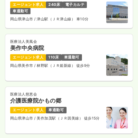
給与
お問い合わせください
エージェント求人
240床
電子カルテ
時間
8:30～17:30
車通勤可
オンコールあり
担当業務未経験可
第二新卒可
岡山県津山市
/ 津山駅（ＪＲ津山線） 車10分
気になる
詳細を見る
医療法人美風会
美作中央病院
一時募集休止
日勤のみ（常勤）
エージェント求人
110床
車通勤可
27.0
岡山県美作市
/ 林野駅（ＪＲ姫新線） 徒歩9分
給与
万円
/月
賞与2回
※経験5年の例
時間
8:30～17:30
オンコールあり
担当業務未経験可
第二新卒可
月給27万円以上可
医療法人慈恵会
介護医療院かもの郷
気になる
詳細を見る
エージェント求人
車通勤可
岡山県津山市
/ 美作加茂駅（ＪＲ因美線） 徒歩15分
ICU系
一般病院
正看護師