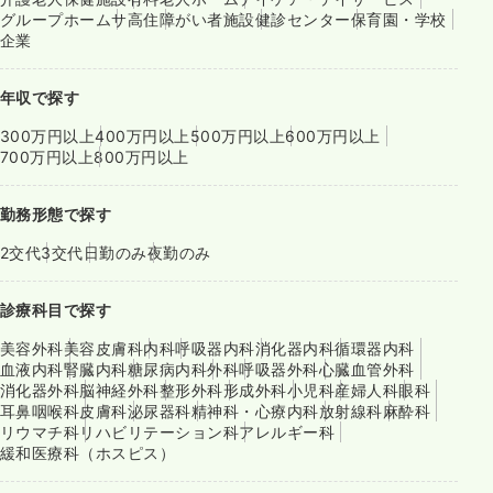
グループホーム
サ高住
障がい者施設
健診センター
保育園・学校
企業
年収で探す
300万円以上
400万円以上
500万円以上
600万円以上
700万円以上
800万円以上
勤務形態で探す
2交代
3交代
日勤のみ
夜勤のみ
診療科目で探す
美容外科
美容皮膚科
内科
呼吸器内科
消化器内科
循環器内科
血液内科
腎臓内科
糖尿病内科
外科
呼吸器外科
心臓血管外科
消化器外科
脳神経外科
整形外科
形成外科
小児科
産婦人科
眼科
耳鼻咽喉科
皮膚科
泌尿器科
精神科・心療内科
放射線科
麻酔科
リウマチ科
リハビリテーション科
アレルギー科
緩和医療科（ホスピス）