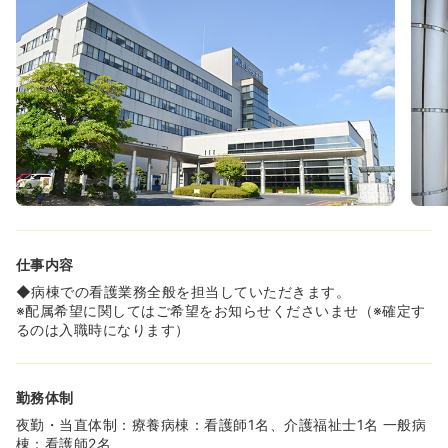
◆各種手当や、職員旅行、診療費補助等、様々な福利厚生
があるため経済的にも安心です♪
≪がん診療連携拠点病院として役割を担っております≫
◆岡山県北部唯一のがん診療連携拠点病院として二次医療
圏に限らず、県北一体や兵庫県西播磨地域等からも多くの
患者を受け入れており、地域の医療機関や他の拠点病院と
連携をとりながら治療を行っております。
◆岡山県北は手術可能な医療機関が減少しており、その点
をカバーすることやＥＳＤ等先端医療の普及向上にも努め
ています。また、平成28年3月よりがん陽子線治療センタ
ーを開設し4月より治療開始、7月から先進医療を開始、9
月より小児癌に対する保険診療も始めています。
◆中国四国地域初の陽子線治療として、また総合病院とし
仕事内容
て集学的治療可能な陽子線施設として中国四国地域、近畿
地域、九州地域の癌患者を受け入れております。また、Ｊ
◆病棟での看護業務全般を担当していただきます。
ＭＩＰ（外国人患者受入認証制度）も取得し外国人がん患
※配属希望に関してはご希望をお知らせくださいませ（※確定す
者の受入も開始しています。リニアックもＩＭＲＴ対応機
るのは入職時になります）
種に変更しており、がん診療の高度化に対応しています。
勤務体制
夜勤・当直体制：療養病棟：看護師1名、介護福祉士1名 一般病
棟：看護師2名