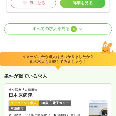
気になる
詳細を見る
外来
一般病院
正・准看護師
すべての求人を見る
6
2交代（常勤）
500〜550
給与
万円
/年
※経験25年の例
イメージに合う求人は見つかりましたか？
時間
8:30～17:30
（休憩60分）
他の求人も比較してみましょう！
日祝休み
月給26万円以上可
条件が似ている求人
気になる
詳細を見る
社会医療法人清風會
日本原病院
日勤のみ（パート）
エージェント求人
60床
電子カルテ
1,260
給与
時給
円
車通勤可
時間
8:30～17:30
岡山県津山市
/ 美作滝尾駅（ＪＲ因美線） 車16分