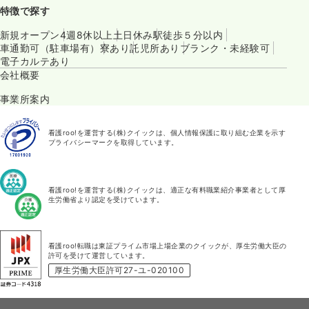
特徴で探す
新規オープン
4週8休以上
土日休み
駅徒歩５分以内
車通勤可（駐車場有）
寮あり
託児所あり
ブランク・未経験可
電子カルテあり
会社概要
事業所案内
看護roo!を運営する(株)クイックは、個人情報保護に取り組む企業を示す
プライバシーマークを取得しています。
看護roo!を運営する(株)クイックは、適正な有料職業紹介事業者として厚
生労働省より認定を受けています。
看護roo!転職は東証プライム市場上場企業のクイックが、厚生労働大臣の
許可を受けて運営しています。
厚生労働大臣許可27-ユ-020100