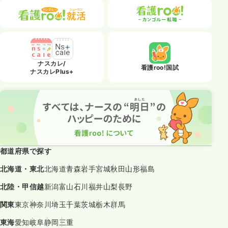
ナスカレ/
看護roo!国試
ナスカレPlus+
都道府県で探す
北海道・東北
北海道
青森
岩手
宮城
秋田
山形
福島
北陸・甲信越
新潟
富山
石川
福井
山梨
長野
関東
東京
神奈川
埼玉
千葉
茨城
栃木
群馬
東海
愛知
岐阜
静岡
三重