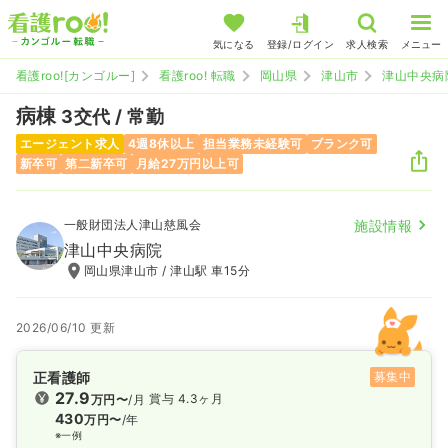
気になる
登録/ログイン
求人検索
メニュー
看護roo![カンゴルー]
看護roo! 転職
岡山県
津山市
津山中央病
病棟
3交代 / 常勤
エージェント求人
4週8休以上
担当業務未経験可
ブランク可
新卒可
第二新卒可
月給27万円以上可
一般財団法人津山慈風会
施設情報
津山中央病院
岡山県津山市 / 津山駅 車15分
2026/06/10 更新
正看護師
募集中
27.9
賞与 4.3ヶ月
万円〜
/月
430
万円〜
/年
※一例