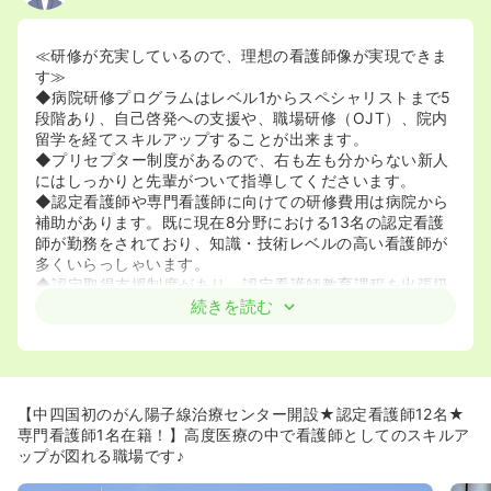
≪研修が充実しているので、理想の看護師像が実現できま
す≫
◆病院研修プログラムはレベル1からスペシャリストまで5
段階あり、自己啓発への支援や、職場研修（OJT）、院内
留学を経てスキルアップすることが出来ます。
◆プリセプター制度があるので、右も左も分からない新人
にはしっかりと先輩がついて指導してくださいます。
◆認定看護師や専門看護師に向けての研修費用は病院から
補助があります。既に現在8分野における13名の認定看護
師が勤務をされており、知識・技術レベルの高い看護師が
多くいらっしゃいます。
◆認定取得支援制度があり、認定看護師教育課程を出張扱
いで受講できます。
続きを読む
◆認定看護師だけでなく、呼吸療法認定士やＮＳＴ専門療
法士、日本糖尿病療養指導士も十数名在籍しております。
≪福利厚生が充実しております≫
◆看護師寮があるので、遠方からの方も安心して過ごす事
【中四国初のがん陽子線治療センター開設★認定看護師12名★
が出来ます♪
専門看護師1名在籍！】高度医療の中で看護師としてのスキルア
◆保育所はもちろん、病児保育も行ってるため、お子様お
ップが図れる職場です♪
持ちの方も両立しながら勤務する事ができます！！