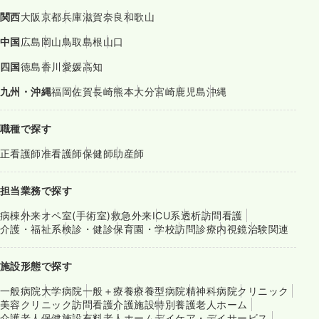
関西
大阪
京都
兵庫
滋賀
奈良
和歌山
中国
広島
岡山
鳥取
島根
山口
四国
徳島
香川
愛媛
高知
九州・沖縄
福岡
佐賀
長崎
熊本
大分
宮崎
鹿児島
沖縄
職種で探す
正看護師
准看護師
保健師
助産師
担当業務で探す
病棟
外来
オペ室(手術室)
救急外来
ICU系
透析
訪問看護
介護・福祉系
検診・健診
保育園・学校
訪問診療
内視鏡
治験関連
施設形態で探す
一般病院
大学病院
一般＋療養
療養型病院
精神科病院
クリニック
美容クリニック
訪問看護
介護施設
特別養護老人ホーム
介護老人保健施設
有料老人ホーム
デイケア・デイサービス