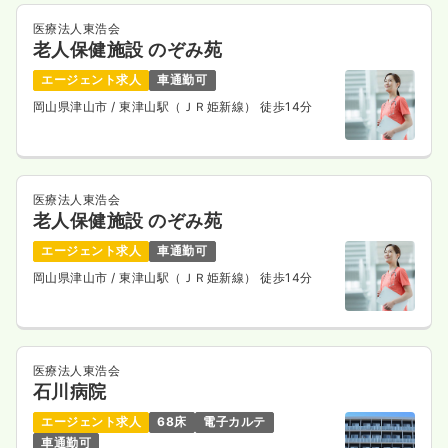
医療法人東浩会
3交代（常勤）
老人保健施設 のぞみ苑
27.0
給与
万円
/月
賞与2回
エージェント求人
車通勤可
※経験5年の例
時間
8:30～17:30
岡山県津山市
/ 東津山駅（ＪＲ姫新線） 徒歩14分
4週8休以上
月給27万円以上可
気になる
詳細を見る
医療法人東浩会
老人保健施設 のぞみ苑
エージェント求人
車通勤可
岡山県津山市
/ 東津山駅（ＪＲ姫新線） 徒歩14分
医療法人東浩会
石川病院
エージェント求人
68床
電子カルテ
車通勤可