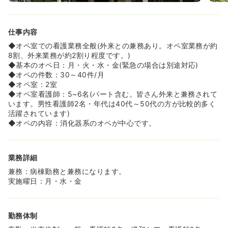
≪経験5年で年収450万円以上も目指せる好待遇です≫
◆賞与は実績4ヶ月分、住宅手当や家族手当なども充実し
ており、地域内でも高水準の給与体系です！
仕事内容
◆1歳～3歳まで利用可能な託児所を完備しており、子育て
中のママさんナースも活躍できる環境が整っています。
◆オペ室での看護業務全般(外来との兼務あり。オペ室業務が約
8割、外来業務が約2割り程度です。)
≪オペについて≫
◆基本のオペ日：月・火・水・金(緊急の場合は別途対応)
◆全身麻酔167件/年、腰椎麻酔10件/年、局部麻酔15件/年
◆オペの件数：30～40件/月
◆腹腔鏡手術が年間47件行われ、他は大腿骨骨折、器官切
◆オペ室：2室
開、心臓血管外科などになります。
◆オペ室看護師：5~6名(パート含む。皆さん外来と兼務されて
います。男性看護師2名・年代は40代～50代の方が比較的多く
活躍されています)
◆オペの内容：消化器系のオペが中心です。
業務詳細
兼務：病棟勤務と兼務になります。
実施曜日：月・水・金
勤務体制