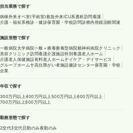
担当業務で探す
病棟
外来
オペ室(手術室)
救急外来
ICU系
透析
訪問看護
介護・福祉系
検診・健診
保育園・学校
訪問診療
内視鏡
治験関連
施設形態で探す
一般病院
大学病院
一般＋療養
療養型病院
精神科病院
クリニック
美容クリニック
訪問看護
介護施設
特別養護老人ホーム
介護老人保健施設
有料老人ホーム
デイケア・デイサービス
グループホーム
サ高住
障がい者施設
健診センター
保育園・学校
企業
年収で探す
300万円以上
400万円以上
500万円以上
600万円以上
700万円以上
800万円以上
勤務形態で探す
2交代
3交代
日勤のみ
夜勤のみ