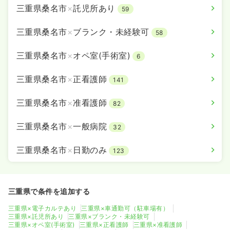
三重県桑名市
×
託児所あり
59
三重県桑名市
×
ブランク・未経験可
58
三重県桑名市
×
オペ室(手術室)
6
三重県桑名市
×
正看護師
141
三重県桑名市
×
准看護師
82
三重県桑名市
×
一般病院
32
三重県桑名市
×
日勤のみ
123
三重県で条件を追加する
三重県×電子カルテあり
三重県×車通勤可（駐車場有）
三重県×託児所あり
三重県×ブランク・未経験可
三重県×オペ室(手術室)
三重県×正看護師
三重県×准看護師