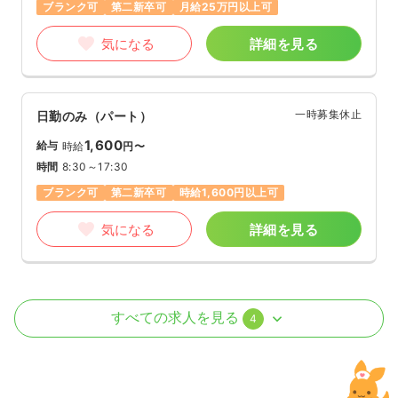
ブランク可
第二新卒可
月給25万円以上可
気になる
詳細を見る
一時募集休止
日勤のみ（パート）
1,600
給与
時給
円〜
時間
8:30～17:30
ブランク可
第二新卒可
時給1,600円以上可
気になる
詳細を見る
外来
一般病院
正看護師
すべての求人を見る
4
一時募集休止
日勤のみ（常勤）
24.1〜24.5
給与
万円
/月
賞与4ヶ月