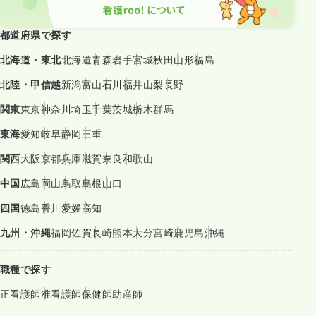
都道府県で探す
北海道・東北
北海道
青森
岩手
宮城
秋田
山形
福島
北陸・甲信越
新潟
富山
石川
福井
山梨
長野
関東
東京
神奈川
埼玉
千葉
茨城
栃木
群馬
東海
愛知
岐阜
静岡
三重
関西
大阪
京都
兵庫
滋賀
奈良
和歌山
中国
広島
岡山
鳥取
島根
山口
四国
徳島
香川
愛媛
高知
九州・沖縄
福岡
佐賀
長崎
熊本
大分
宮崎
鹿児島
沖縄
職種で探す
正看護師
准看護師
保健師
助産師