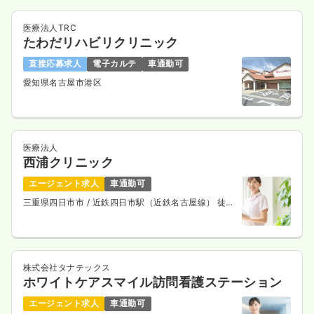
1,530
給与
時給
円
医療法人TRC
時間
8:30～17:30
たわだリハビリクリニック
ブランク可
第二新卒可
時給1,500円以上可
直接応募求人
電子カルテ
車通勤可
気になる
詳細を見る
愛知県名古屋市港区
オペ室(手術室)
一般病院
正・准看護師
医療法人
西浦クリニック
一時募集休止
日勤のみ（パート）
エージェント求人
車通勤可
三重県四日市市
/ 近鉄四日市駅（近鉄名古屋線） 徒歩
1,350
給与
時給
円
7分
時間
8:30～17:30
オンコールあり
ブランク可
第二新卒可
時給1,300円以上可
株式会社タナテックス
ホワイトケアスマイル訪問看護ステーション
気になる
詳細を見る
エージェント求人
車通勤可