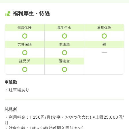
福利厚生・待遇
健康保険
厚生年金
雇用保険
労災保険
車通勤
寮
託児所
退職金
車通勤
・駐車場あり
託児所
・利用料金：1,250円/月(食事・おやつ代含む) ※上限25,000円/
月
・対象年齢：1歳～3歳(幼稚園入園前まで)