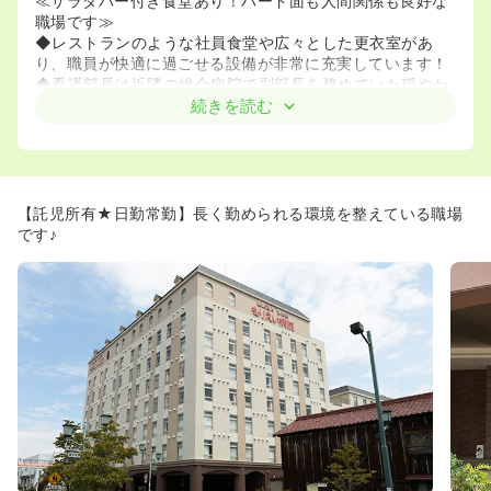
≪サラダバー付き食堂あり！ハード面も人間関係も良好な
職場です≫
◆レストランのような社員食堂や広々とした更衣室があ
り、職員が快適に過ごせる設備が非常に充実しています！
◆看護部長は近隣の総合病院で副部長を務めていた穏やか
なお人柄の方で、現場の声に耳を傾けてくれる安心の管理
続きを読む
体制です。
≪夜勤体制も安心！ゆとりある看護配置7:1を取得していま
す≫
◆急性期病棟は7:1、緩和ケア病棟は20床と、患者様一人
【託児所有★日勤常勤】長く勤められる環境を整えている職場
ひとりに寄り添った看護が提供できる体制です！
です♪
◆夜勤帯も一般病棟で3名、緩和ケア病棟で2名と手厚い配
置のため、緊急時の対応も安心して行えます。
≪地域からの信頼が厚く、増床に伴うポジティブな募集で
す≫
◆近隣の急性期病院や医師会からの信頼も厚く、地域医療
への貢献のために病床を増床するなど経営基盤が安定して
います！
◆医師も協力的でチーム医療が機能しており、配属希望も
ほぼ100％通るため、ご希望のキャリアを築きやすい環境
です。