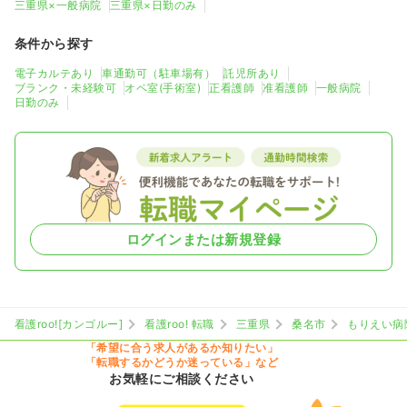
三重県×一般病院
三重県×日勤のみ
条件から探す
電子カルテあり
車通勤可（駐車場有）
託児所あり
ブランク・未経験可
オペ室(手術室)
正看護師
准看護師
一般病院
日勤のみ
ログインまたは新規登録
看護roo![カンゴルー]
看護roo! 転職
三重県
桑名市
もりえい病
「希望に合う求人があるか知りたい」
「転職するかどうか迷っている」など
お気軽にご相談ください