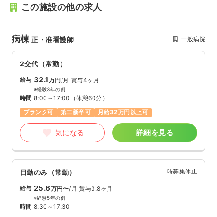
この施設の他の求人
病棟
一般病院
正・准看護師
2交代（常勤）
32.1
給与
万円
/月
賞与4ヶ月
※経験3年の例
時間
8:00～17:00
（休憩60分）
ブランク可
第二新卒可
月給32万円以上可
気になる
詳細を見る
一時募集休止
日勤のみ（常勤）
25.6
給与
万円〜
/月
賞与3.8ヶ月
※経験5年の例
時間
8:30～17:30