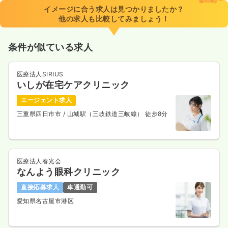
※経験14年の例
イメージに合う求人は見つかりましたか？
時間
8:30～17:30
（休憩60分）
他の求人も比較してみましょう！
年間休日122日
ブランク可
第二新卒可
月給24万円以上可
条件が似ている求人
気になる
詳細を見る
医療法人SIRIUS
いしが在宅ケアクリニック
一時募集休止
2交代（常勤）
エージェント求人
三重県四日市市
/ 山城駅（三岐鉄道三岐線） 徒歩8分
26.4
給与
万円
/月
賞与4ヶ月
※経験8年の例
時間
8:00～17:00
（休憩60分）
年間休日122日
ブランク可
第二新卒可
月給26万円以上可
医療法人春光会
なんよう眼科クリニック
気になる
詳細を見る
直接応募求人
車通勤可
愛知県名古屋市港区
一時募集休止
日勤のみ（パート）