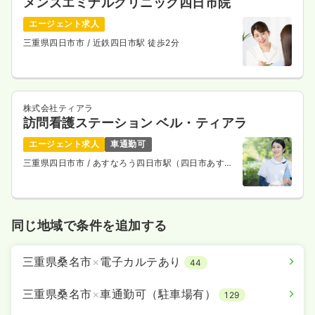
メンズエミナルクリニック四日市院
エージェント求人
三重県四日市市
/ 近鉄四日市駅 徒歩2分
株式会社ティアラ
訪問看護ステーション ベル・ティアラ
エージェント求人
車通勤可
三重県四日市市
/ あすなろう四日市駅（四日市あすな
ろう鉄道内部線） 徒歩7分
同じ地域で条件を追加する
三重県桑名市
×
電子カルテあり
44
三重県桑名市
×
車通勤可（駐車場有）
129