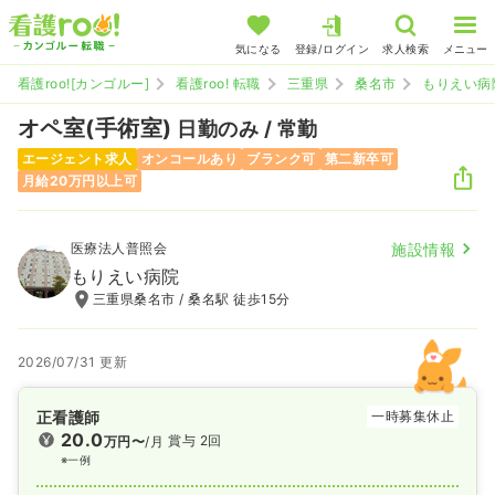
気になる
登録/ログイン
求人検索
メニュー
看護roo![カンゴルー]
看護roo! 転職
三重県
桑名市
もりえい病
オペ室(手術室)
日勤のみ / 常勤
エージェント求人
オンコールあり
ブランク可
第二新卒可
月給20万円以上可
医療法人普照会
施設情報
もりえい病院
三重県桑名市 / 桑名駅 徒歩15分
2026/07/31 更新
正看護師
一時募集休止
20.0
賞与 2回
万円〜
/月
※一例