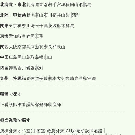
北海道・東北
北海道
青森
岩手
宮城
秋田
山形
福島
北陸・甲信越
新潟
富山
石川
福井
山梨
長野
関東
東京
神奈川
埼玉
千葉
茨城
栃木
群馬
東海
愛知
岐阜
静岡
三重
関西
大阪
京都
兵庫
滋賀
奈良
和歌山
中国
広島
岡山
鳥取
島根
山口
四国
徳島
香川
愛媛
高知
九州・沖縄
福岡
佐賀
長崎
熊本
大分
宮崎
鹿児島
沖縄
職種で探す
正看護師
准看護師
保健師
助産師
担当業務で探す
病棟
外来
オペ室(手術室)
救急外来
ICU系
透析
訪問看護