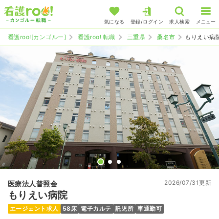
気になる
登録/ログイン
求人検索
メニュー
看護roo![カンゴルー]
看護roo! 転職
三重県
桑名市
もりえい病
2026/07/31更新
医療法人普照会
もりえい病院
エージェント求人
58床
電子カルテ
託児所
車通勤可