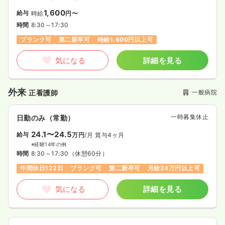
1,600
給与
時給
円〜
時間
8:30～17:30
ブランク可
第二新卒可
時給1,600円以上可
気になる
詳細を見る
外来
一般病院
正看護師
一時募集休止
日勤のみ（常勤）
24.1〜24.5
給与
万円
/月
賞与4ヶ月
※経験14年の例
時間
8:30～17:30
（休憩60分）
年間休日122日
ブランク可
第二新卒可
月給24万円以上可
気になる
詳細を見る