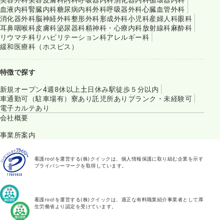
血液内科
腎臓内科
糖尿病内科
外科
呼吸器外科
心臓血管外科
消化器外科
脳神経外科
整形外科
形成外科
小児科
産婦人科
眼科
耳鼻咽喉科
皮膚科
泌尿器科
精神科・心療内科
放射線科
麻酔科
リウマチ科
リハビリテーション科
アレルギー科
緩和医療科（ホスピス）
特徴で探す
新規オープン
4週8休以上
土日休み
駅徒歩５分以内
車通勤可（駐車場有）
寮あり
託児所あり
ブランク・未経験可
電子カルテあり
会社概要
事業所案内
看護roo!を運営する(株)クイックは、個人情報保護に取り組む企業を示す
プライバシーマークを取得しています。
看護roo!を運営する(株)クイックは、適正な有料職業紹介事業者として厚
生労働省より認定を受けています。