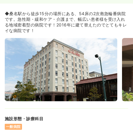
一時募集休止
日勤のみ（常勤）
◆桑名駅から徒歩15分の場所にある、54床の2次救急輪番病院
20.0
給与
万円〜
/月
賞与2回
です。急性期・緩和ケア・介護まで、幅広い患者様を受け入れ
※一例
る地域密着型の病院です！2016年に建て替えたのでとてもキレ
時間
8:30～17:30
イな病院です！
オンコールあり
ブランク可
第二新卒可
月給20万円以上可
気になる
詳細を見る
一時募集休止
日勤のみ（パート）
1,350
給与
時給
円
時間
8:30～17:30
オンコールあり
ブランク可
第二新卒可
時給1,300円以上可
気になる
詳細を見る
施設形態・診療科目
一般病院