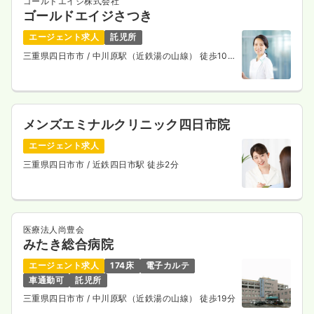
ゴールドエイジ株式会社
ゴールドエイジさつき
エージェント求人
託児所
三重県四日市市
/ 中川原駅（近鉄湯の山線） 徒歩10
分
メンズエミナルクリニック四日市院
エージェント求人
三重県四日市市
/ 近鉄四日市駅 徒歩2分
医療法人尚豊会
みたき総合病院
エージェント求人
174床
電子カルテ
車通勤可
託児所
三重県四日市市
/ 中川原駅（近鉄湯の山線） 徒歩19分