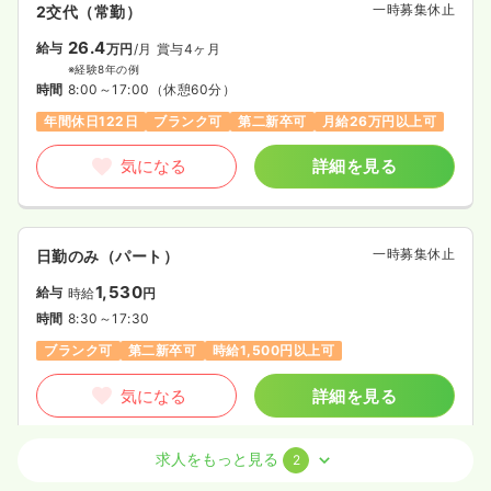
一時募集休止
2交代（常勤）
26.4
給与
万円
/月
賞与4ヶ月
※経験8年の例
時間
8:00～17:00
（休憩60分）
年間休日122日
ブランク可
第二新卒可
月給26万円以上可
気になる
詳細を見る
一時募集休止
日勤のみ（パート）
1,530
給与
時給
円
時間
8:30～17:30
ブランク可
第二新卒可
時給1,500円以上可
気になる
詳細を見る
求人をもっと見る
2
オペ室(手術室)
一般病院
正・准看護師