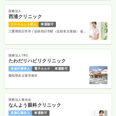
医療法人
西浦クリニック
エージェント求人
車通勤可
三重県四日市市
/ 近鉄四日市駅（近鉄名古屋線） 徒歩
7分
医療法人TRC
たわだリハビリクリニック
直接応募求人
電子カルテ
車通勤可
愛知県名古屋市港区
医療法人春光会
なんよう眼科クリニック
直接応募求人
車通勤可