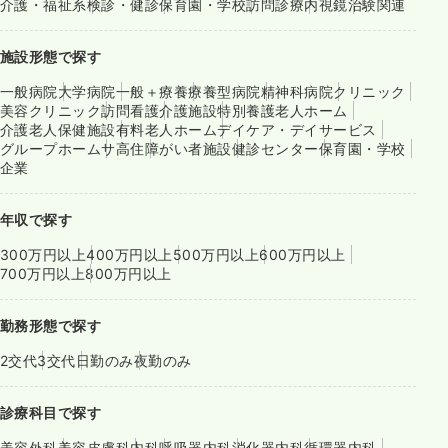
介護・福祉系
検診・健診
保育園・学校
訪問診療
内視鏡
治験関連
施設形態で探す
一般病院
大学病院
一般＋療養
療養型病院
精神科病院
クリニック
美容クリニック
訪問看護
介護施設
特別養護老人ホーム
介護老人保健施設
有料老人ホーム
デイケア・デイサービス
グループホーム
サ高住
障がい者施設
健診センター
保育園・学校
企業
年収で探す
300万円以上
400万円以上
500万円以上
600万円以上
700万円以上
800万円以上
勤務形態で探す
2交代
3交代
日勤のみ
夜勤のみ
診療科目で探す
美容外科
美容皮膚科
内科
呼吸器内科
消化器内科
循環器内科