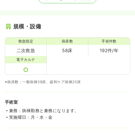
規模・設備
救急指定
病床数
手術件数
二次救急
58床
192件/年
電子カルテ
※病床数：一般病棟38床、緩和ケア病棟20床
手術室
兼務：病棟勤務と兼務になります。
実施曜日：月・水・金