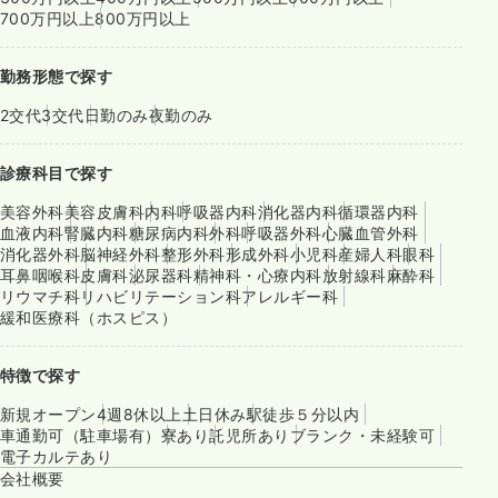
700万円以上
800万円以上
勤務形態で探す
2交代
3交代
日勤のみ
夜勤のみ
診療科目で探す
美容外科
美容皮膚科
内科
呼吸器内科
消化器内科
循環器内科
血液内科
腎臓内科
糖尿病内科
外科
呼吸器外科
心臓血管外科
消化器外科
脳神経外科
整形外科
形成外科
小児科
産婦人科
眼科
耳鼻咽喉科
皮膚科
泌尿器科
精神科・心療内科
放射線科
麻酔科
リウマチ科
リハビリテーション科
アレルギー科
緩和医療科（ホスピス）
特徴で探す
新規オープン
4週8休以上
土日休み
駅徒歩５分以内
車通勤可（駐車場有）
寮あり
託児所あり
ブランク・未経験可
電子カルテあり
会社概要