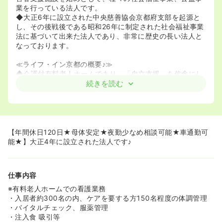
業を行っている法人です。
◆大正6年に設立された中央慈善協会京都府支部を起源と
し、その後戦後である昭和26年に制定された社会福祉事業
法に基づいて出来た法人であり、非常に歴史の長い法人と
なっております。
≪ライフ・イン京都の概要♪≫
◆介護付有料老人ホームであり、「自立支援」を信念にし
た施設となっております。
続きを読む
◆プロダクトデザイナーの「若林広幸氏」が設計した建築
であり、「飛翔」をテーマにしております。高齢者の方が
いきいきと、お過ごしいただけるような施設づくりを意識
して、建てられたものです。
◆そのデザインは全国的にも注目され、多くのメディアに
【年間休日120日★母体安定★夜勤少なめ相談可能★車通勤可
取り上げられ、開設1年目に入居率100％となったほどでし
能★】大正4年に設立された法人です♪
た。
≪年間休日120日以上と休みが豊富♪≫
仕事内容
◆医療機関の平均年間休日数が106～109日程度の中、年
間休日120日と非常にお休みが多いです＾＾
※有料老人ホームでの看護業務
有給消化率も80％以上と休みの消化もしやすく、プライベ
・入居者約300名の内、ケアを要する方150名程度の体調管理
ートとの両立がしやすい職場となっております◎
・バイタルチェック、服薬管理
・注入食 吸引等