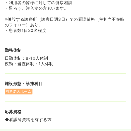
≪安定した福利厚生で、託児所もございます♪≫
・利用者の皆様に対しての健康相談
◆隣接する京都桂病院内にある、「法人の託児所」を利用
・胃ろう、注入食の方もいます。
することもできます。
◆時間帯は「7時半～20時半」までお子様を預けることが
※併設する診療所（診察日週3日）での看護業務（主担当不在時
出来ます。(2ヶ月～未就学児まで託児可能)
のフォロー）あり。
◆また日勤帯は「病児保育」もございます。利用料は1回
・患者数1日30名程度
1,200円なので懐にも優しいお値段なのでおすすめです♪
また、育児介護休業法によって、お子様が未就学児のとき
は日勤常勤でもご相談が可能です。
勤務体制
◆桂駅から専用の送迎バスも出ており、電車通勤も楽々で
す。
日勤体制：8-10人体制
夜勤・当直体制：1人体制
≪スタッフの人数が充実しており、スタッフ一人あたりの
業務負担が軽減されております♪≫
◆入居定員は370名と非常に大所帯な介護付有料老人ホー
施設形態・診療科目
ムとなっております。
◆通常の介護配置(3対1)ですと、スタッフの必要人数は
有料老人ホーム
123名なのですが、同施設では、看護師・介護士合わせて
144名と通常より多くのスタッフを配置しております。
また夜勤専従のスタッフがいたりと、一人ひとりの働き方
応募資格
のご希望に合わせた雇用形態を展開するとともに、「夜勤
を少なめにしたい」という方もご相談が可能となっており
◆看護師資格を有する方
ます♪