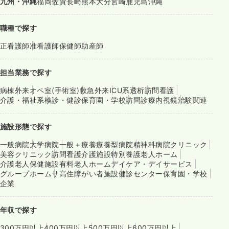
九州・沖縄
福岡
佐賀
長崎
熊本
大分
宮崎
鹿児島
沖縄
職種で探す
正看護師
准看護師
保健師
助産師
担当業務で探す
病棟
外来
オペ室(手術室)
救急外来
ICU系
透析
訪問看護
介護・福祉系
検診・健診
保育園・学校
訪問診療
内視鏡
治験関連
施設形態で探す
一般病院
大学病院
一般＋療養
療養型病院
精神科病院
クリニック
美容クリニック
訪問看護
介護施設
特別養護老人ホーム
介護老人保健施設
有料老人ホーム
デイケア・デイサービス
グループホーム
サ高住
障がい者施設
健診センター
保育園・学校
企業
年収で探す
300万円以上
400万円以上
500万円以上
600万円以上