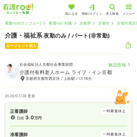
気になる
登録/ログイン
求人検索
メニュー
看護roo![カンゴルー]
看護roo! 転職
京都府
京都市
京都市西京
介護・福祉系
夜勤のみ / パート(非常勤)
エージェント求人
社会福祉法人京都社会事業財団
施設情報
介護付有料老人ホーム ライフ・イン京都
京都府京都市西京区 / 上桂駅 バス16分
2026/07/28 更新
正看護師
一時募集休止
3.0
日給
万円
准看護師
一時募集休止