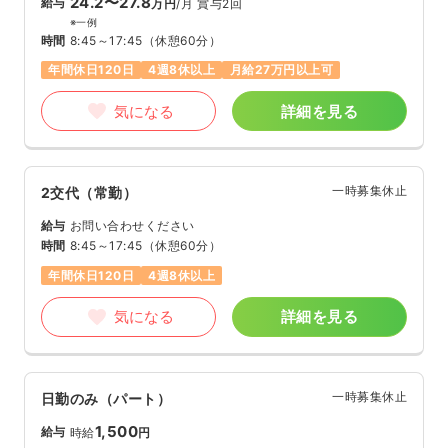
24.2〜27.8
給与
万円
/月
賞与2回
※一例
時間
8:45～17:45
（休憩60分）
年間休日120日
4週8休以上
月給27万円以上可
気になる
詳細を見る
一時募集休止
2交代（常勤）
給与
お問い合わせください
時間
8:45～17:45
（休憩60分）
年間休日120日
4週8休以上
気になる
詳細を見る
一時募集休止
日勤のみ（パート）
1,500
給与
時給
円