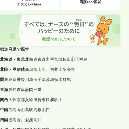
看護roo!国試
ナスカレPlus+
都道府県で探す
北海道・東北
北海道
青森
岩手
宮城
秋田
山形
福島
北陸・甲信越
新潟
富山
石川
福井
山梨
長野
関東
東京
神奈川
埼玉
千葉
茨城
栃木
群馬
東海
愛知
岐阜
静岡
三重
関西
大阪
京都
兵庫
滋賀
奈良
和歌山
中国
広島
岡山
鳥取
島根
山口
四国
徳島
香川
愛媛
高知