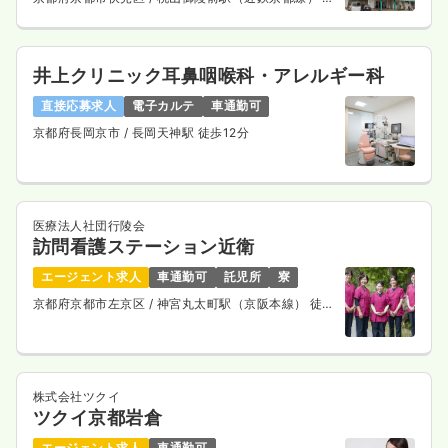
歩11分
井上クリニック耳鼻咽喉科・アレルギー科
直接応募求人
電子カルテ
車通勤可
京都府長岡京市
/ 長岡天神駅 徒歩12分
医療法人社団行陵会
訪問看護ステーション近衛
エージェント求人
車通勤可
託児所
寮
京都府京都市左京区
/ 神宮丸太町駅（京阪本線） 徒歩
13分
株式会社ツクイ
ツクイ京都岩倉
エージェント求人
車通勤可