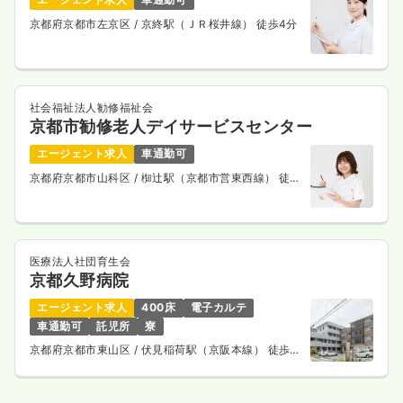
京都府京都市左京区
/ 京終駅（ＪＲ桜井線） 徒歩4分
社会福祉法人勧修福祉会
京都市勧修老人デイサービスセンター
エージェント求人
車通勤可
京都府京都市山科区
/ 椥辻駅（京都市営東西線） 徒歩
8分
医療法人社団育生会
京都久野病院
エージェント求人
400床
電子カルテ
車通勤可
託児所
寮
京都府京都市東山区
/ 伏見稲荷駅（京阪本線） 徒歩5
分