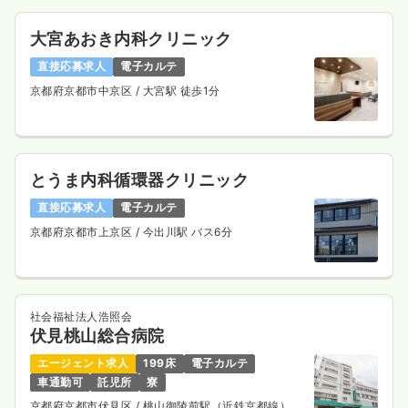
大宮あおき内科クリニック
直接応募求人
電子カルテ
京都府京都市中京区
/ 大宮駅 徒歩1分
とうま内科循環器クリニック
直接応募求人
電子カルテ
京都府京都市上京区
/ 今出川駅 バス6分
社会福祉法人浩照会
伏見桃山総合病院
エージェント求人
199床
電子カルテ
車通勤可
託児所
寮
京都府京都市伏見区
/ 桃山御陵前駅（近鉄京都線） 徒