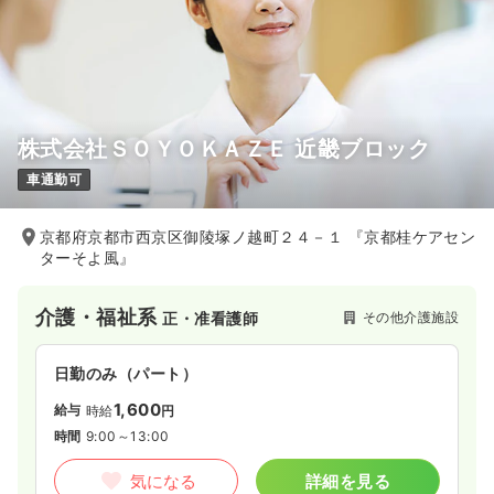
株式会社ＳＯＹＯＫＡＺＥ 近畿ブロック
車通勤可
京都府京都市西京区御陵塚ノ越町２４－１ 『京都桂ケアセン
ターそよ風』
介護・福祉系
その他介護施設
正・准看護師
日勤のみ（パート）
1,600
給与
時給
円
時間
9:00～13:00
気になる
詳細を見る