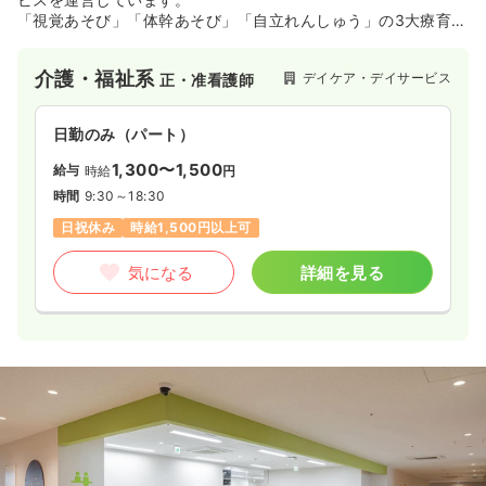
「視覚あそび」「体幹あそび」「自立れんしゅう」の3大療育を
行います。
介護・福祉系
デイケア・デイサービス
正・准看護師
日勤のみ（パート）
1,300〜1,500
給与
時給
円
時間
9:30～18:30
日祝休み
時給1,500円以上可
気になる
詳細を見る