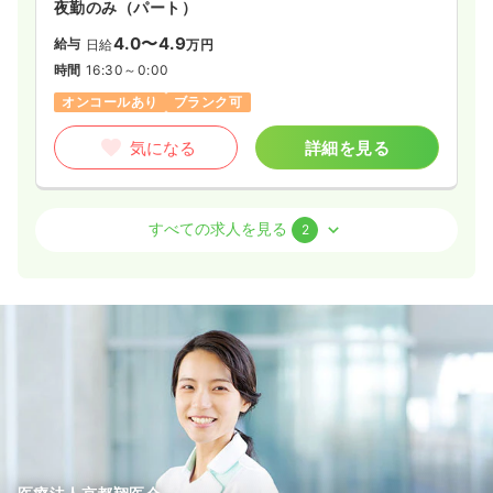
夜勤のみ（パート）
4.0〜4.9
給与
日給
万円
時間
16:30～0:00
オンコールあり
ブランク可
気になる
詳細を見る
外来
一般病院
正看護師
すべての求人を見る
2
一時募集休止
日勤のみ（パート）
1,700
給与
時給
円〜
時間
8:30～17:00
日祝休み
ブランク可
新卒可
時給1,700円以上可
気になる
詳細を見る
病棟
一般病院