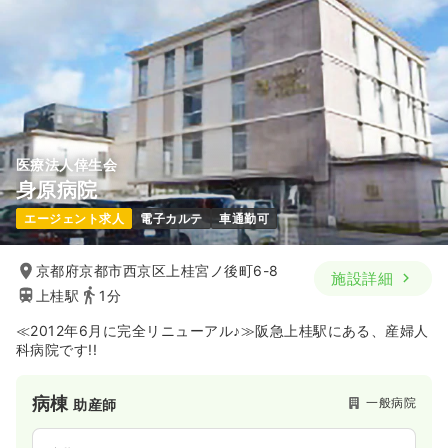
医療法人倖生会
身原病院
エージェント求人
電子カルテ
車通勤可
京都府京都市西京区上桂宮ノ後町6-8
施設詳細
上桂駅
1分
≪2012年6月に完全リニューアル♪≫阪急上桂駅にある、産婦人
科病院です!!
病棟
一般病院
助産師