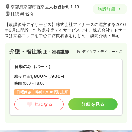
1,700
給与
時給
円
京都府京都市西京区大枝沓掛町1-19
時間
9:00～17:30
施設詳細
桂駅
12分
日曜休み
オンコールあり
ブランク可
時給1,700円以上可
【放課後等デイサービス】株式会社アドナースの運営する2016
年9月に開設した放課後等デイサービスです。株式会社アドナー
気になる
詳細を見る
スは京都エリアを中心に訪問看護をはじめ、訪問介護・居宅介
護など在宅医療・福祉の分野で地域に貢献してきました。近年
では、放課後等デイサービスや保育園などのお子様向けのサポ
介護・福祉系
デイケア・デイサービス
正・准看護師
ートも展開するなど、時代と共に変化し続ける地域のニーズに
外来
一般病院
正看護師
寄り添ったサービスを展開しています。放課後等デイサービス
ごっこでは、お子様の笑顔あふれる場所になれるように努力し
日勤のみ（パート）
一時募集休止
日勤のみ（パート）
続けています。
1,800〜1,900
給与
時給
円
1,700
給与
時給
円
時間
9:00～18:00
時間
8:30～17:00
（休憩60分）
日曜休み
時給1,900円以上可
担当業務未経験可
第二新卒可
時給1,700円以上可
気になる
詳細を見る
気になる
詳細を見る