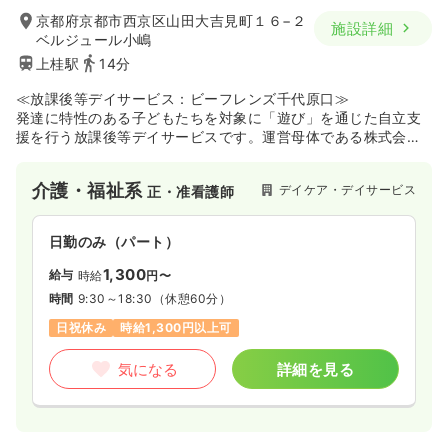
京都府京都市西京区山田大吉見町１６−２
施設詳細
ベルジュール小嶋
上桂駅
14分
≪放課後等デイサービス：ビーフレンズ千代原口≫
発達に特性のある子どもたちを対象に「遊び」を通じた自立支
援を行う放課後等デイサービスです。運営母体である株式会社
ビーフレンズが展開するネットワークを強みに、一人ひとりの
個性や「好き」を大切にした集団療育を提供しています。室内
介護・福祉系
デイケア・デイサービス
正・准看護師
での活動だけでなく、お出かけや季節のイベントなど、子ども
たちが社会性を育むための多彩なプログラムを実践しており、
子どもたちの成長を間近で支えたい方にとって、やりがいを実
日勤のみ（パート）
感しやすい環境が整っています。
1,300
給与
時給
円〜
時間
9:30～18:30
（休憩60分）
日祝休み
時給1,300円以上可
気になる
詳細を見る