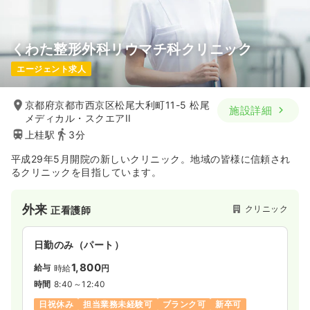
くわた整形外科リウマチ科クリニック
エージェント求人
京都府京都市西京区松尾大利町11-5 松尾
施設詳細
メディカル・スクエアII
上桂駅
3分
平成29年5月開院の新しいクリニック。地域の皆様に信頼され
るクリニックを目指しています。
外来
クリニック
正看護師
日勤のみ（パート）
1,800
給与
時給
円
時間
8:40～12:40
日祝休み
担当業務未経験可
ブランク可
新卒可