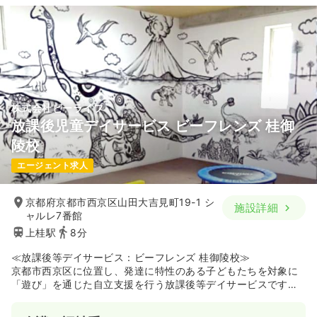
株式会社ビーライフ
放課後児童デイサービス ビーフレンズ 桂御
陵校
エージェント求人
京都府京都市西京区山田大吉見町19-1 シ
施設詳細
ャルレ7番館
上桂駅
8分
≪放課後等デイサービス：ビーフレンズ 桂御陵校≫
京都市西京区に位置し、発達に特性のある子どもたちを対象に
「遊び」を通じた自立支援を行う放課後等デイサービスです。
運営母体である株式会社ビーフレンズが展開するネットワーク
を強みに、一人ひとりの個性や「好き」を大切にした集団療育