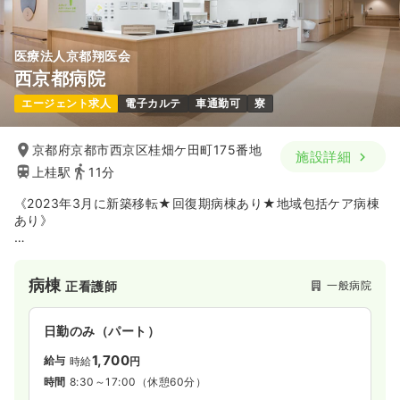
医療法人京都翔医会
西京都病院
エージェント求人
電子カルテ
車通勤可
寮
京都府京都市西京区桂畑ケ田町175番地
施設詳細
上桂駅
11分
《2023年3月に新築移転★回復期病棟あり★地域包括ケア病棟
あり》
当院は、199床のケアミックス病院として、急性期医療から回
復期リハビリテーション、地域包括ケアまで切れ目のない医療
病棟
一般病院
正看護師
を提供しております。
整形外科・内科・消化器疾患・透析医療を中心に、術前・術後
管理や高齢者医療、在宅復帰支援など幅広い症例を経験できる
日勤のみ（パート）
ことが大きな魅力です。
1,700
給与
時給
円
多職種との連携を重視し、患者さん一人ひとりに寄り添ったチ
時間
8:30～17:00
（休憩60分）
ーム医療を実践。