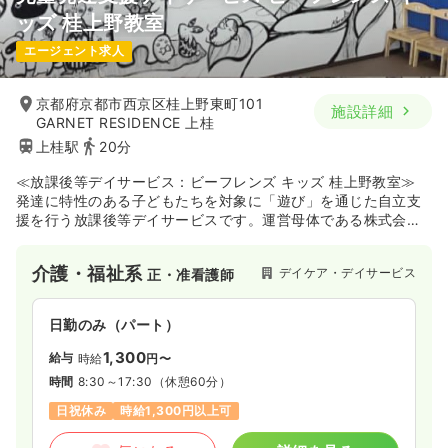
ッズ 桂上野教室
エージェント求人
京都府京都市西京区桂上野東町101
施設詳細
GARNET RESIDENCE 上桂
上桂駅
20分
≪放課後等デイサービス：ビーフレンズ キッズ 桂上野教室≫
発達に特性のある子どもたちを対象に「遊び」を通じた自立支
援を行う放課後等デイサービスです。運営母体である株式会社
ビーフレンズが展開するネットワークを強みに、一人ひとりの
個性や「好き」を大切にした集団療育を提供しています。室内
介護・福祉系
デイケア・デイサービス
正・准看護師
での活動だけでなく、お出かけや季節のイベントなど、子ども
たちが社会性を育むための多彩なプログラムを実践しており、
子どもたちの成長を間近で支えたい方にとって、やりがいを実
日勤のみ（パート）
感しやすい環境が整っています。
1,300
給与
時給
円〜
時間
8:30～17:30
（休憩60分）
日祝休み
時給1,300円以上可