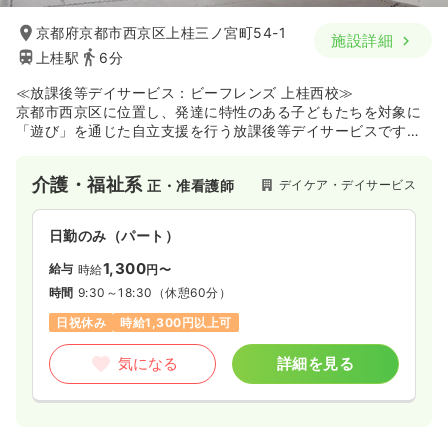
京都府京都市西京区上桂三ノ宮町54-1
施設詳細
上桂駅
6分
≪放課後等デイサービス：ビーフレンズ 上桂西校≫
京都市西京区に位置し、発達に特性のある子どもたちを対象に
「遊び」を通じた自立支援を行う放課後等デイサービスです。
運営母体である株式会社ビーフレンズが展開するネットワーク
を強みに、一人ひとりの個性や「好き」を大切にした集団療育
介護・福祉系
デイケア・デイサービス
正・准看護師
を提供しています。室内での活動だけでなく、お出かけや季節
のイベントなど、子どもたちが社会性を育むための多彩なプロ
グラムを実践しており、子どもたちの成長を間近で支えたい方
日勤のみ（パート）
にとって、やりがいを実感しやすい環境が整っています。
1,300
給与
時給
円〜
時間
9:30～18:30
（休憩60分）
日祝休み
時給1,300円以上可
気になる
詳細を見る