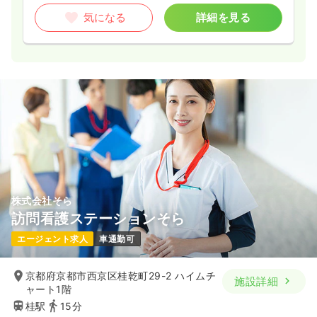
気になる
詳細を見る
株式会社そら
訪問看護ステーションそら
エージェント求人
車通勤可
京都府京都市西京区桂乾町29-2 ハイムチ
施設詳細
ャート1階
桂駅
15分