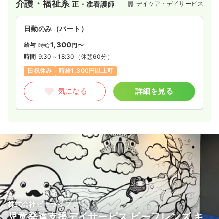
介護・福祉系
デイケア・デイサービス
正・准看護師
を提供しています。室内での活動だけでなく、お出かけや季節
のイベントなど、子どもたちが社会性を育むための多彩なプロ
グラムを実践しており、子どもたちの成長を間近で支えたい方
日勤のみ（パート）
にとって、やりがいを実感しやすい環境が整っています。
1,300
給与
時給
円〜
時間
9:30～18:30
（休憩60分）
日祝休み
時給1,300円以上可
気になる
詳細を見る
株式会社ビーライフ
児童発達支援デイサービス ビーフレンズ キ