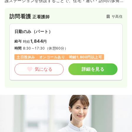
護ステーションを併設することで、住宅・通い・訪問の多角的
なケアを一体的に提供している施設です。医療機関との密接な
連携に加え、看護師による専門的なサポート体制を整えてお
訪問看護
サ高住
正看護師
り、利用者の健康管理から日々の生活支援まで幅広く対応して
います。和モダンで落ち着いた住環境の中、医療・介護・薬局
のネットワークを活かした質の高いサービス提供に携わりたい
日勤のみ（パート）
方に適した環境です。
1,844
給与
時給
円
時間
8:30～17:30
（休憩60分）
土日祝休み
オンコールあり
時給1,800円以上可
気になる
詳細を見る