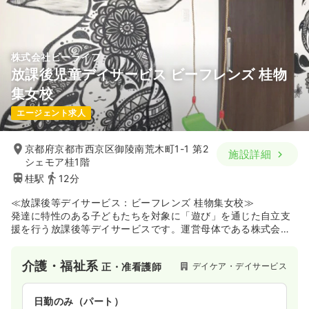
株式会社ビーライフ
放課後児童デイサービス ビーフレンズ 桂物
集女校
エージェント求人
京都府京都市西京区御陵南荒木町1-1 第2
施設詳細
シェモア桂1階
桂駅
12分
≪放課後等デイサービス：ビーフレンズ 桂物集女校≫
発達に特性のある子どもたちを対象に「遊び」を通じた自立支
援を行う放課後等デイサービスです。運営母体である株式会社
ビーフレンズが展開するネットワークを強みに、一人ひとりの
個性や「好き」を大切にした集団療育を提供しています。室内
介護・福祉系
デイケア・デイサービス
正・准看護師
での活動だけでなく、お出かけや季節のイベントなど、子ども
たちが社会性を育むための多彩なプログラムを実践しており、
子どもたちの成長を間近で支えたい方にとって、やりがいを実
日勤のみ（パート）
感しやすい環境が整っています。