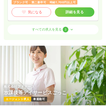
教育・人材育成にも力を入れており、経験の浅い方からキャリ
ブランク可
第二新卒可
時給1,700円以上可
アアップを目指す方まで、それぞれの成長を支える環境が整備
されております。
気になる
詳細を見る
地域に根差した病院として、「その人らしい生活」を支える看
護を一緒に実践可能です。
オペ室(手術室)
一般病院
正看護師
すべての求人を見る
3
一時募集休止
日勤のみ（パート）
1,700
給与
時給
円〜
時間
8:30～17:00
担当業務未経験可
第二新卒可
時給1,700円以上可
気になる
詳細を見る
訪問看護
一般病院
株式会社アドナース
正看護師
放課後等デイサービスごっこ
一時募集休止
日勤のみ（パート）
エージェント求人
車通勤可