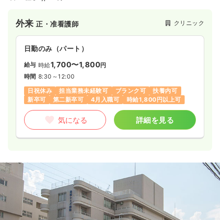
外来
クリニック
正・准看護師
日勤のみ（パート）
1,700〜1,800
給与
時給
円
時間
8:30～12:00
日祝休み
担当業務未経験可
ブランク可
扶養内可
新卒可
第二新卒可
4月入職可
時給1,800円以上可
気になる
詳細を見る