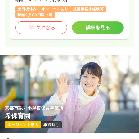
土日祝休み
オンコールあり
担当業務未経験可
時給2,500円以上可
気になる
詳細を見る
京都市認可小規模保育事業所
希保育園
エージェント求人
車通勤可