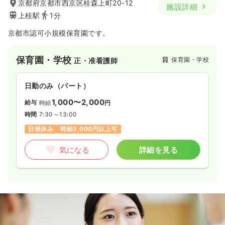
京都府京都市西京区桂森上町20-12
施設詳細
上桂駅
1分
京都市認可小規模保育園です。
保育園・学校
保育園・学校
正・准看護師
日勤のみ（パート）
1,000〜2,000
給与
時給
円
時間
7:30～13:00
日祝休み
時給2,000円以上可
気になる
詳細を見る