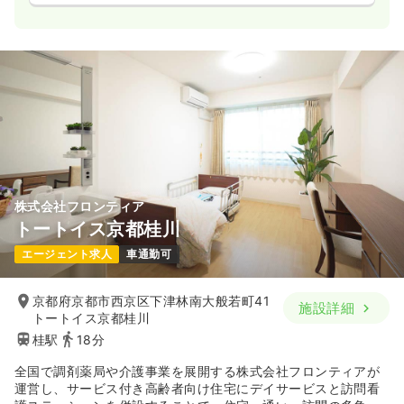
株式会社フロンティア
トートイス京都桂川
エージェント求人
車通勤可
京都府京都市西京区下津林南大般若町41
施設詳細
トートイス京都桂川
桂駅
18分
全国で調剤薬局や介護事業を展開する株式会社フロンティアが
運営し、サービス付き高齢者向け住宅にデイサービスと訪問看