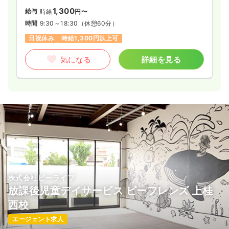
1,300
給与
時給
円〜
時間
9:30～18:30
（休憩60分）
日祝休み
時給1,300円以上可
気になる
詳細を見る
株式会社ビーライフ
放課後児童デイサービス ビーフレンズ 上桂
西校
エージェント求人