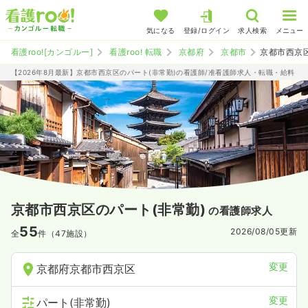
気になる
登録/ログイン
求人検索
メニュー
看護roo![カンゴルー]
看護roo! 転職
京都府
京都市
京都市西京
【2026年8月最新】京都市西京区のパート(非常勤)の看護師/准看護師求人・転職・給料
京都市西京区のパート(非常勤)
の看護師求人
55
2026/08/05
更新
全
件（47施設）
変更
京都府京都市西京区
変更
パート(非常勤)