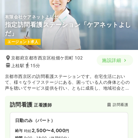
有限会社ケアネットよしだ
指定訪問看護ステーション「ケアネットよし
だ」
エージェント求人
京都府京都市西京区桂畑ケ田町 102
施設詳細
上桂駅
15分
京都市西京区の訪問看護ステーションです。在宅生活におい
て、様々なライフステージにある、困っている人の身体と心の
声を聴いてサービス提供を行い、ともに成長し、地域社会との
共生を目指します。
訪問看護
訪問看護
正看護師
日勤のみ（パート）
2,500〜4,000
給与
時給
円
時間
9:00～18:00
（休憩60分）