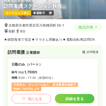
医療法人京都翔医会
正看護師
訪問看護ステーション秋桜
一時募集休止
夜勤のみ（パート）
エージェント求人
車通勤可
寮
給与
お問い合わせください
時間
16:30～0:00
京都府京都市西京区川島権田町36-1
施設詳細
桂駅
8分
ブランク可
★病院母体で安定★ママさん理解あり★電動自転車訪問OK
気になる
詳細を見る
訪問看護
訪問看護
正看護師
日勤のみ（パート）
1,700
給与
時給
円
時間
9:00～17:30
（休憩60分）
日祝休み
オンコールあり
担当業務未経験可
時給1,700円以上可
気になる
詳細を見る