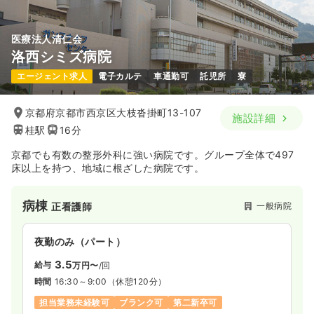
医療法人清仁会
洛西シミズ病院
エージェント求人
電子カルテ
車通勤可
託児所
寮
京都府京都市西京区大枝沓掛町13-107
施設詳細
桂駅
16分
京都でも有数の整形外科に強い病院です。グループ全体で497
床以上を持つ、地域に根ざした病院です。
病棟
一般病院
正看護師
夜勤のみ（パート）
3.5
給与
万円〜
/回
時間
16:30～9:00
（休憩120分）
担当業務未経験可
ブランク可
第二新卒可