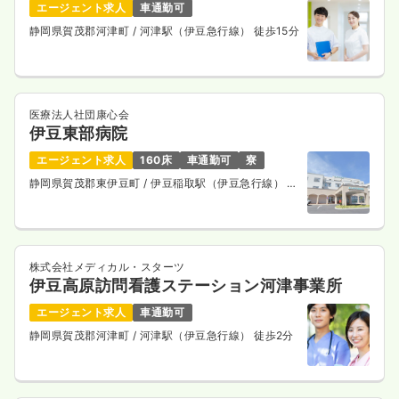
エージェント求人
車通勤可
静岡県賀茂郡河津町
/ 河津駅（伊豆急行線） 徒歩15分
医療法人社団康心会
伊豆東部病院
エージェント求人
160床
車通勤可
寮
静岡県賀茂郡東伊豆町
/ 伊豆稲取駅（伊豆急行線） バ
ス10分
株式会社メディカル・スターツ
伊豆高原訪問看護ステーション河津事業所
エージェント求人
車通勤可
静岡県賀茂郡河津町
/ 河津駅（伊豆急行線） 徒歩2分