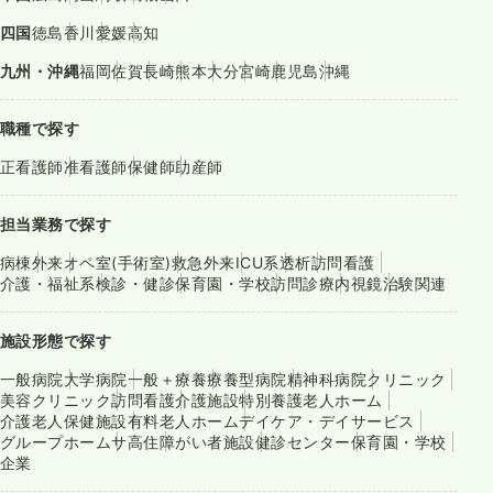
四国
徳島
香川
愛媛
高知
九州・沖縄
福岡
佐賀
長崎
熊本
大分
宮崎
鹿児島
沖縄
職種で探す
正看護師
准看護師
保健師
助産師
担当業務で探す
病棟
外来
オペ室(手術室)
救急外来
ICU系
透析
訪問看護
介護・福祉系
検診・健診
保育園・学校
訪問診療
内視鏡
治験関連
施設形態で探す
一般病院
大学病院
一般＋療養
療養型病院
精神科病院
クリニック
美容クリニック
訪問看護
介護施設
特別養護老人ホーム
介護老人保健施設
有料老人ホーム
デイケア・デイサービス
グループホーム
サ高住
障がい者施設
健診センター
保育園・学校
企業