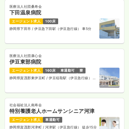
医療法人社団桑寿会
下田温泉病院
エージェント求人
100床
静岡県下田市
/ 伊豆急下田駅（伊豆急行線） 車5分
医療法人社団康心会
伊豆東部病院
エージェント求人
160床
車通勤可
寮
静岡県賀茂郡東伊豆町
/ 伊豆稲取駅（伊豆急行線） バ
ス10分
社会福祉法人南寿会
特別養護老人ホームサンシニア河津
エージェント求人
車通勤可
静岡県賀茂郡河津町
/ 河津駅（伊豆急行線） 徒歩15分