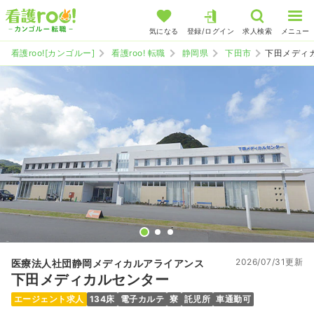
気になる
登録/ログイン
求人検索
メニュー
看護roo![カンゴルー]
看護roo! 転職
静岡県
下田市
下田メディ
2026/07/31更新
医療法人社団静岡メディカルアライアンス
下田メディカルセンター
エージェント求人
134床
電子カルテ
寮
託児所
車通勤可