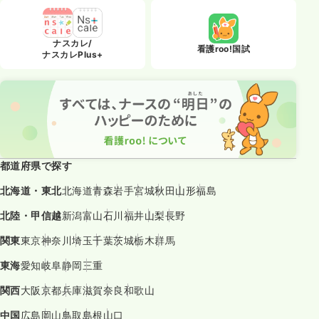
ナスカレ/
看護roo!国試
ナスカレPlus+
都道府県で探す
北海道・東北
北海道
青森
岩手
宮城
秋田
山形
福島
北陸・甲信越
新潟
富山
石川
福井
山梨
長野
関東
東京
神奈川
埼玉
千葉
茨城
栃木
群馬
東海
愛知
岐阜
静岡
三重
関西
大阪
京都
兵庫
滋賀
奈良
和歌山
中国
広島
岡山
鳥取
島根
山口