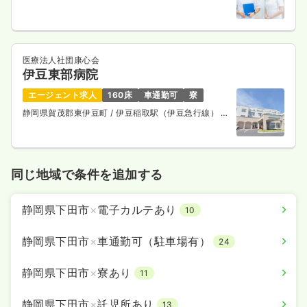
医療法人社団康心会
伊豆東部病院
エージェント求人
160床
車通勤可
寮
静岡県賀茂郡東伊豆町
/ 伊豆稲取駅（伊豆急行線） バ
ス10分
同じ地域で条件を追加する
静岡県下田市
×
電子カルテあり
10
静岡県下田市
×
車通勤可（駐車場有）
24
静岡県下田市
×
寮あり
11
静岡県下田市
×
託児所あり
13