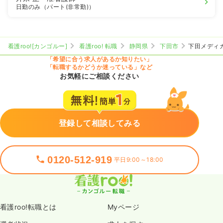
日勤のみ（パート(非常勤)）
看護roo![カンゴルー]
看護roo! 転職
静岡県
下田市
下田メディ
「希望に合う求人があるか知りたい」
「転職するかどうか迷っている」など
お気軽にご相談ください
登録して相談してみる
0120-512-919
平日9:00～18:00
看護roo!転職とは
Myページ