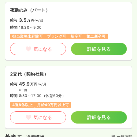
夜勤のみ（パート）
3.5
給与
万円〜
/回
時間
16:30～9:00
担当業務未経験可
ブランク可
新卒可
第二新卒可
気になる
詳細を見る
2交代（契約社員）
45.9
給与
万円〜
/月
※一例
時間
8:30～17:00
（休憩60分）
4週8休以上
月給40万円以上可
気になる
詳細を見る
外来
一般病院