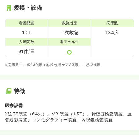
規模・設備
看護配置
救急指定
病床数
10:1
二次救急
134床
入退院数
電子カルテ
91件/日
※病床数：一般130床（地域包括ケア33床）、感染4床
特徴
医療設備
X線CT装置（64列）、MRI装置（1.5T）、骨密度検査装置、血
管造影装置、マンモグラフィー装置、内視鏡検査装置