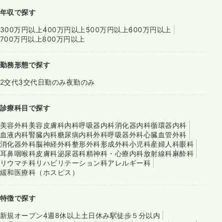
年収で探す
300万円以上
400万円以上
500万円以上
600万円以上
700万円以上
800万円以上
勤務形態で探す
2交代
3交代
日勤のみ
夜勤のみ
診療科目で探す
美容外科
美容皮膚科
内科
呼吸器内科
消化器内科
循環器内科
血液内科
腎臓内科
糖尿病内科
外科
呼吸器外科
心臓血管外科
消化器外科
脳神経外科
整形外科
形成外科
小児科
産婦人科
眼科
耳鼻咽喉科
皮膚科
泌尿器科
精神科・心療内科
放射線科
麻酔科
リウマチ科
リハビリテーション科
アレルギー科
緩和医療科（ホスピス）
特徴で探す
新規オープン
4週8休以上
土日休み
駅徒歩５分以内