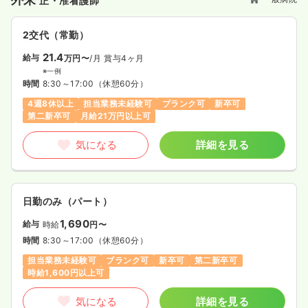
正・准看護師
2交代（常勤）
21.4
給与
万円〜
/月
賞与4ヶ月
※一例
時間
8:30～17:00
（休憩60分）
4週8休以上
担当業務未経験可
ブランク可
新卒可
第二新卒可
月給21万円以上可
気になる
詳細を見る
日勤のみ（パート）
1,690
給与
時給
円〜
時間
8:30～17:00
（休憩60分）
担当業務未経験可
ブランク可
新卒可
第二新卒可
時給1,600円以上可
気になる
詳細を見る