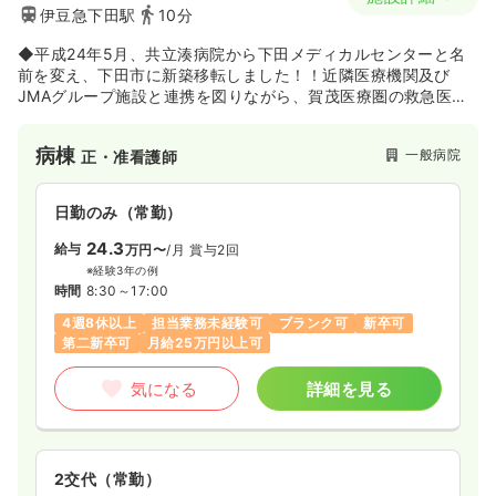
伊豆急下田駅
10分
◆平成24年5月、共立湊病院から下田メディカルセンターと名
前を変え、下田市に新築移転しました！！近隣医療機関及び
JMAグループ施設と連携を図りながら、賀茂医療圏の救急医療
を担っている病院です。
病棟
一般病院
正・准看護師
日勤のみ（常勤）
24.3
給与
万円〜
/月
賞与2回
※経験3年の例
時間
8:30～17:00
4週8休以上
担当業務未経験可
ブランク可
新卒可
第二新卒可
月給25万円以上可
気になる
詳細を見る
2交代（常勤）