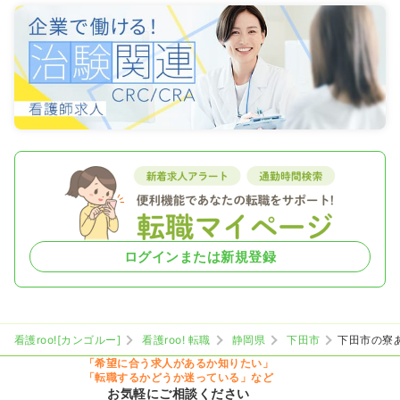
ログインまたは新規登録
看護roo![カンゴルー]
看護roo! 転職
静岡県
下田市
下田市の寮
「希望に合う求人があるか知りたい」
「転職するかどうか迷っている」など
お気軽にご相談ください