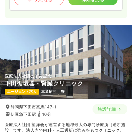
医療法人社団のぞみ記念
下田循環器・腎臓クリニック
エージェント求人
車通勤可
寮
静岡県下田市高馬147-1
施設詳細
伊豆急下田駅
16分
医療法人社団 望洋会が運営する地域最大の専門診療所（透析施
設）です。法人内で内科・人工透析に強みをもつクリニック、