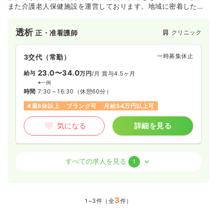
また介護老人保健施設を運営しております。地域に密着したか
かりつけ医として医療に貢献しつつ、ワーク・ライフ・バラン
スの実現に向けて私生活を充実させつつ、能力を幅広く活かせ
透析
クリニック
正・准看護師
る職場環境作りに取り組んでおります。
一時募集休止
3交代（常勤）
23.0〜34.0
給与
万円
/月
賞与4.5ヶ月
※一例
時間
7:30～16:30
（休憩60分）
4週8休以上
ブランク可
月給34万円以上可
気になる
詳細を見る
外来
クリニック
正・准看護師
すべての求人を見る
1
一時募集休止
2交代（常勤）
23.0〜34.0
3
給与
万円
/月
賞与4.5ヶ月
1~3件（全
件）
※一例