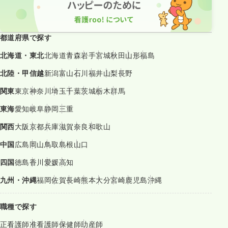
都道府県で探す
北海道・東北
北海道
青森
岩手
宮城
秋田
山形
福島
北陸・甲信越
新潟
富山
石川
福井
山梨
長野
関東
東京
神奈川
埼玉
千葉
茨城
栃木
群馬
東海
愛知
岐阜
静岡
三重
関西
大阪
京都
兵庫
滋賀
奈良
和歌山
中国
広島
岡山
鳥取
島根
山口
四国
徳島
香川
愛媛
高知
九州・沖縄
福岡
佐賀
長崎
熊本
大分
宮崎
鹿児島
沖縄
職種で探す
正看護師
准看護師
保健師
助産師