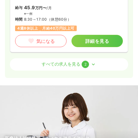
45.9
給与
万円〜
/月
※一例
時間
8:30～17:00
（休憩60分）
4週8休以上
月給40万円以上可
気になる
詳細を見る
外来
一般病院
正・准看護師
すべての求人を見る
2
2交代（常勤）
21.4
給与
万円〜
/月
賞与4ヶ月
※一例
時間
8:30～17:00
（休憩60分）
4週8休以上
担当業務未経験可
ブランク可
新卒可
第二新卒可
月給21万円以上可
気になる
詳細を見る