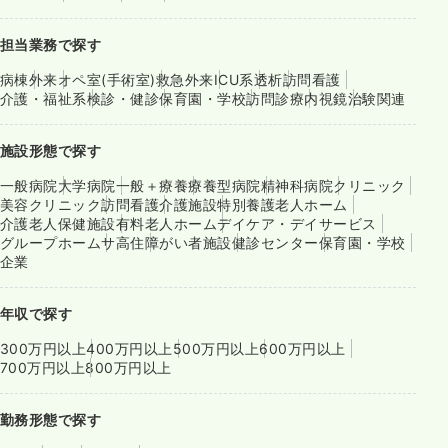
担当業務で探す
病棟
外来
オペ室(手術室)
救急外来
ICU系
透析
訪問看護
介護・福祉系
検診・健診
保育園・学校
訪問診療
内視鏡
治験関連
施設形態で探す
一般病院
大学病院
一般＋療養
療養型病院
精神科病院
クリニック
美容クリニック
訪問看護
介護施設
特別養護老人ホーム
介護老人保健施設
有料老人ホーム
デイケア・デイサービス
グループホーム
サ高住
障がい者施設
健診センター
保育園・学校
企業
年収で探す
300万円以上
400万円以上
500万円以上
600万円以上
700万円以上
800万円以上
勤務形態で探す