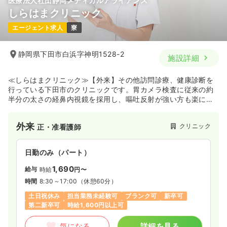
医療法人社団静岡メディカルアライアンス
しらはまクリニック
日勤のみ（パート）
エージェント求人
寮
1,690
給与
時給
円〜
時間
8:30～17:00
（休憩60分）
静岡県下田市白浜字神明1528-2
施設詳細
担当業務未経験可
ブランク可
新卒可
第二新卒可
時給1,600円以上可
≪しらはまクリニック≫【外来】その他訪問診療、健康診断を
行っている下田市のクリニックです。胃カメラ検査に従来の約
気になる
詳細を見る
半分の太さの経鼻内視鏡を採用し、嘔吐反射が強い方も楽に受
診でき、検査中に医師へ質問できる納得のいく検査を提供して
います。外来や訪問診療、健康診断の業務に携わりたい方や、
外来
クリニック
正・准看護師
受診者が質問できるわかりやすい検査を行う現場で働きたい方
にオススメです。
日勤のみ（パート）
1,690
給与
時給
円〜
時間
8:30～17:00
（休憩60分）
土日祝休み
担当業務未経験可
ブランク可
新卒可
第二新卒可
時給1,600円以上可
気になる
詳細を見る