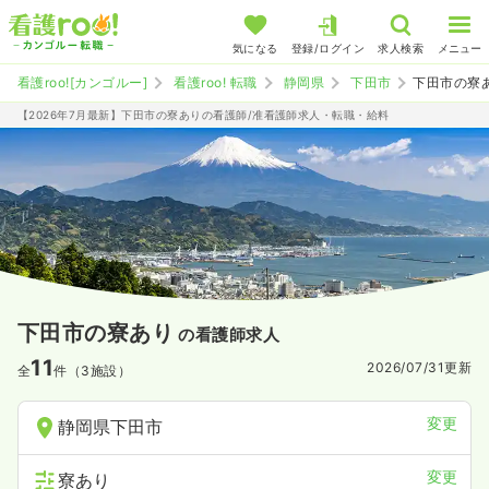
気になる
登録/ログイン
求人検索
メニュー
看護roo![カンゴルー]
看護roo! 転職
静岡県
下田市
下田市の寮
【2026年7月最新】下田市の寮ありの看護師/准看護師求人・転職・給料
下田市の寮あり
の看護師求人
11
2026/07/31
更新
全
件（3施設）
変更
静岡県下田市
変更
寮あり