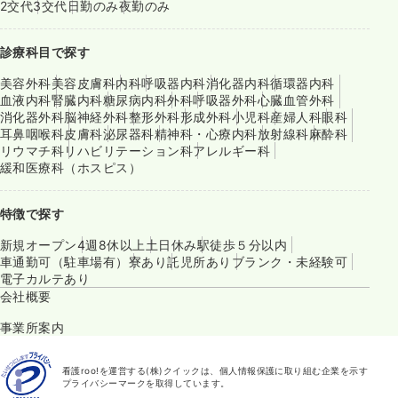
2交代
3交代
日勤のみ
夜勤のみ
診療科目で探す
美容外科
美容皮膚科
内科
呼吸器内科
消化器内科
循環器内科
血液内科
腎臓内科
糖尿病内科
外科
呼吸器外科
心臓血管外科
消化器外科
脳神経外科
整形外科
形成外科
小児科
産婦人科
眼科
耳鼻咽喉科
皮膚科
泌尿器科
精神科・心療内科
放射線科
麻酔科
リウマチ科
リハビリテーション科
アレルギー科
緩和医療科（ホスピス）
特徴で探す
新規オープン
4週8休以上
土日休み
駅徒歩５分以内
車通勤可（駐車場有）
寮あり
託児所あり
ブランク・未経験可
電子カルテあり
会社概要
事業所案内
看護roo!を運営する(株)クイックは、個人情報保護に取り組む企業を示す
プライバシーマークを取得しています。