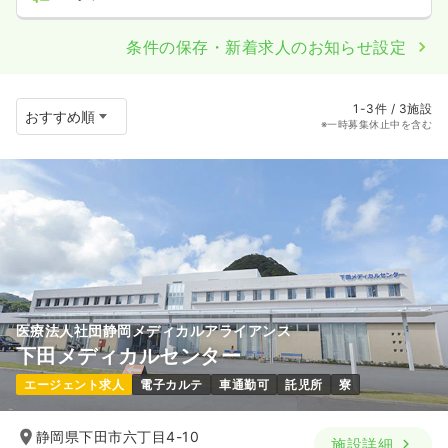
条件の保存・新着求人のお知らせ設定
1-3件 / 3施設
※一時募集休止中を含む
医療法人社団静岡メディカルアライアンス
下田メディカルセンター
エージェント求人
電子カルテ
車通勤可
託児所
寮
静岡県下田市六丁目4-10
施設詳細