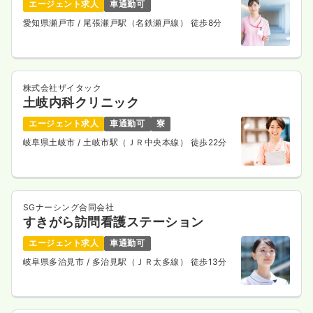
エージェント求人
車通勤可
訪問看護
訪問看護
正看護師
愛知県瀬戸市
/ 尾張瀬戸駅（名鉄瀬戸線） 徒歩8分
日勤のみ（常勤）
21.2
給与
万円〜
/月
賞与2回
※一例
株式会社ザイタック
時間
8:40～17:15
（休憩60分）
土岐内科クリニック
オンコールあり
第二新卒可
月給21万円以上可
エージェント求人
車通勤可
寮
気になる
詳細を見る
岐阜県土岐市
/ 土岐市駅（ＪＲ中央本線） 徒歩22分
日勤のみ（パート）
SGナーシング合同会社
すきがら訪問看護ステーション
1,250
給与
時給
円〜
時間
8:40～17:15
エージェント求人
車通勤可
オンコールあり
第二新卒可
時給1,200円以上可
岐阜県多治見市
/ 多治見駅（ＪＲ太多線） 徒歩13分
気になる
詳細を見る