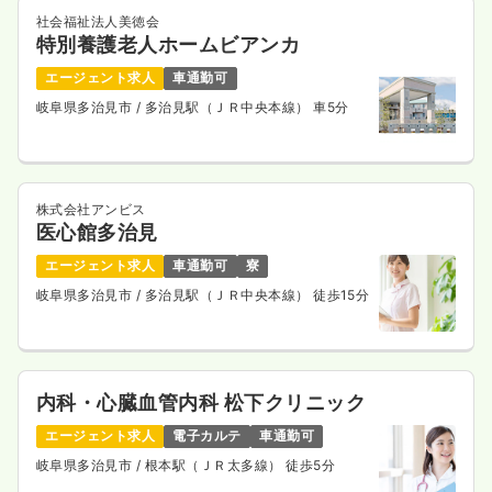
社会福祉法人美徳会
特別養護老人ホームビアンカ
介護・福祉系
デイケア・デイサービス
正・准看護師
エージェント求人
車通勤可
岐阜県多治見市
/ 多治見駅（ＪＲ中央本線） 車5分
一時募集休止
日勤のみ（常勤）
給与
お問い合わせください
時間
8:30～16:30
日祝休み
担当業務未経験可
ブランク可
株式会社アンビス
医心館多治見
気になる
詳細を見る
エージェント求人
車通勤可
寮
岐阜県多治見市
/ 多治見駅（ＪＲ中央本線） 徒歩15分
一時募集休止
日勤のみ（パート）
1,250
給与
時給
円
内科・心臓血管内科 松下クリニック
時間
8:30～16:30
エージェント求人
電子カルテ
車通勤可
日祝休み
担当業務未経験可
ブランク可
岐阜県多治見市
/ 根本駅（ＪＲ太多線） 徒歩5分
気になる
詳細を見る