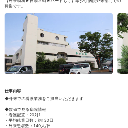
【外来勤務★日勤常勤★パートも可】希少な病院外来部門での
していただけますので、病棟勤務に少し不安のある方もぜ
募集です。
ひご応募ください♪
◆実際に、10年以上病棟勤務から離れていたという40
代・50代の看護師さんが入職されたこともございます。急
性期病院のような慌ただしさもありませんので、落ち着い
て業務に取り組んでいただけます。
◆看護師だけでなく他部門の方からも優しく声をかけてい
ただける暖かい環境です！
≪お休みも取りやすいです！≫
◆毎月のお休み希望は3日間出すことができます。長期連
休は、夏季休暇3日、冬季休暇が5日あり、時期をずらして
連休として取得している方もいらっしゃいます。
≪落ち着いた環境で質の高い看護を実践できます！≫
◆療養型の病院のため、急性期のような慌ただしさが少な
仕事内容
く、患者様とじっくり向き合った看護ができます！
◆患者様一人ひとりに合わせた、きめ細やかなケアを提供
◆外来での看護業務をご担当いただきます
したいとお考えの方に最適な職場です！
◆療養以外にも人工透析も専門としております！
◆数値で見る病院情報
・看護配置：20対1
≪収入面でも安心！賞与3ヶ月分支給で高年収も目指せま
・平均残業日数：約130日
す！≫
・外来患者数：140人/日