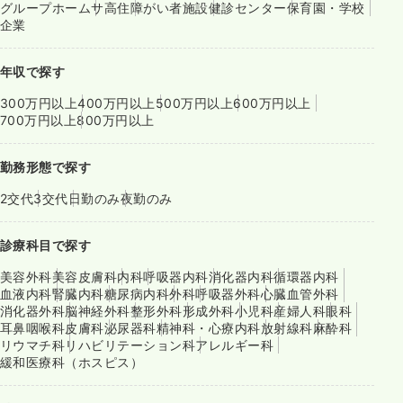
グループホーム
サ高住
障がい者施設
健診センター
保育園・学校
企業
年収で探す
300万円以上
400万円以上
500万円以上
600万円以上
700万円以上
800万円以上
勤務形態で探す
2交代
3交代
日勤のみ
夜勤のみ
診療科目で探す
美容外科
美容皮膚科
内科
呼吸器内科
消化器内科
循環器内科
血液内科
腎臓内科
糖尿病内科
外科
呼吸器外科
心臓血管外科
消化器外科
脳神経外科
整形外科
形成外科
小児科
産婦人科
眼科
耳鼻咽喉科
皮膚科
泌尿器科
精神科・心療内科
放射線科
麻酔科
リウマチ科
リハビリテーション科
アレルギー科
緩和医療科（ホスピス）