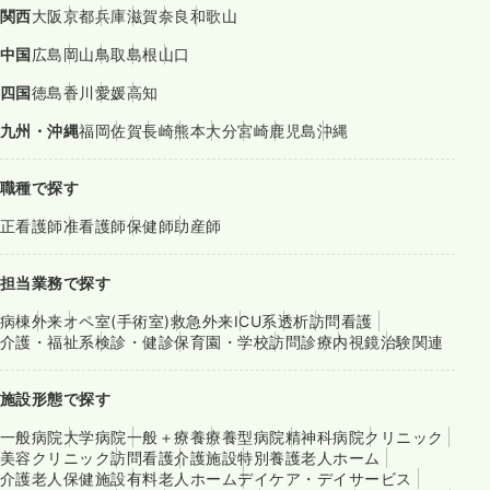
関西
大阪
京都
兵庫
滋賀
奈良
和歌山
中国
広島
岡山
鳥取
島根
山口
四国
徳島
香川
愛媛
高知
九州・沖縄
福岡
佐賀
長崎
熊本
大分
宮崎
鹿児島
沖縄
職種で探す
正看護師
准看護師
保健師
助産師
担当業務で探す
病棟
外来
オペ室(手術室)
救急外来
ICU系
透析
訪問看護
介護・福祉系
検診・健診
保育園・学校
訪問診療
内視鏡
治験関連
施設形態で探す
一般病院
大学病院
一般＋療養
療養型病院
精神科病院
クリニック
美容クリニック
訪問看護
介護施設
特別養護老人ホーム
介護老人保健施設
有料老人ホーム
デイケア・デイサービス