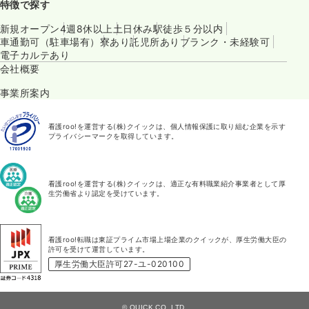
特徴で探す
新規オープン
4週8休以上
土日休み
駅徒歩５分以内
車通勤可（駐車場有）
寮あり
託児所あり
ブランク・未経験可
電子カルテあり
会社概要
事業所案内
看護roo!を運営する(株)クイックは、個人情報保護に取り組む企業を示す
プライバシーマークを取得しています。
看護roo!を運営する(株)クイックは、適正な有料職業紹介事業者として厚
生労働省より認定を受けています。
看護roo!転職は東証プライム市場上場企業のクイックが、厚生労働大臣の
許可を受けて運営しています。
厚生労働大臣許可27-ユ-020100
© QUICK CO.,LTD.