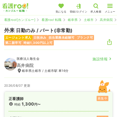
気になる
登録/ログイン
求人検索
メニュー
看護roo![カンゴルー]
看護roo! 転職
岐阜県
土岐市
高井病院
外来
日勤のみ / パート(非常勤)
エージェント求人
日祝休み
担当業務未経験可
ブランク可
第二新卒可
時給1,300円以上可
医療法人敬生会
施設情報
高井病院
岐阜県土岐市 / 土岐市駅 車16分
2026/08/07 更新
正看護師
募集中
1,300
時給
円〜