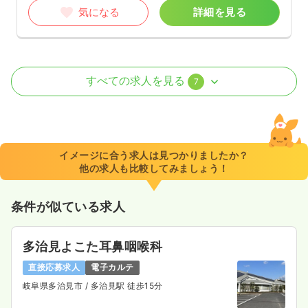
気になる
詳細を見る
外来
療養型病院
正・准看護師
すべての求人を見る
7
日勤のみ（常勤）
17.9〜25.2
給与
万円
/月
賞与3ヶ月
※一例
イメージに合う求人は見つかりましたか？
時間
8:40～17:15
（休憩60分）
他の求人も比較してみましょう！
日祝休み
担当業務未経験可
ブランク可
第二新卒可
月給25万円以上可
条件が似ている求人
気になる
詳細を見る
多治見よこた耳鼻咽喉科
直接応募求人
電子カルテ
透析
療養型病院
正・准看護師
岐阜県多治見市
/ 多治見駅 徒歩15分