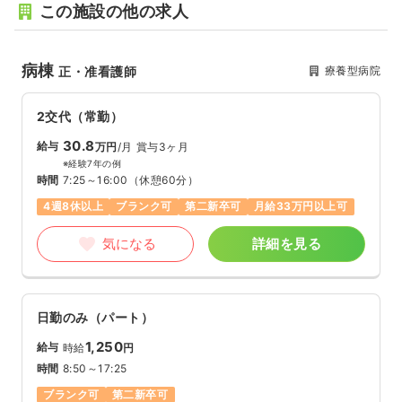
この施設の他の求人
病棟
療養型病院
正・准看護師
2交代（常勤）
30.8
給与
万円
/月
賞与3ヶ月
※経験7年の例
時間
7:25～16:00
（休憩60分）
4週8休以上
ブランク可
第二新卒可
月給33万円以上可
気になる
詳細を見る
日勤のみ（パート）
1,250
給与
時給
円
時間
8:50～17:25
ブランク可
第二新卒可