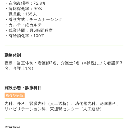
◆日々の頑張りがきちんと評価され、賞与は計3ヶ月分支
・在宅復帰率：72.9%
給の実績があります！
・病床稼働率：90%
◆経験やスキルに応じて、年収400万円以上も可能。収入
・職員数：165人
を重視される方にも魅力的な求人です！
・看護方式：チームナーシング
・カルテ：紙カルテ
・残業時間：月5時間程度
・有給消化率：100%
勤務体制
夜勤・当直体制：看護師2名、介護士2名（※状況により看護師3
名、介護士1名）
施設形態・診療科目
療養型病院
内科、外科、腎臓内科（人工透析）、消化器内科、泌尿器科、
リハビリテーション科、東濃腎センター（人工透析）