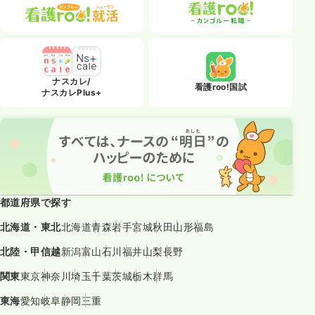
ナスカレ/
看護roo!国試
ナスカレPlus+
都道府県で探す
北海道・東北
北海道
青森
岩手
宮城
秋田
山形
福島
北陸・甲信越
新潟
富山
石川
福井
山梨
長野
関東
東京
神奈川
埼玉
千葉
茨城
栃木
群馬
東海
愛知
岐阜
静岡
三重