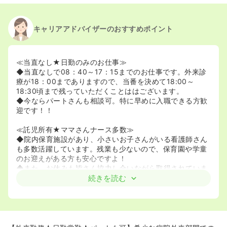
キャリアアドバイザーのおすすめポイント
≪当直なし★日勤のみのお仕事≫
◆当直なしで08：40～17：15までのお仕事です。外来診
療が18：00までありますので、当番を決めて18:00～
18:30頃まで残っていただくことははございます。
◆今ならパートさんも相談可。特に早めに入職できる方歓
迎です！！
≪託児所有★ママさんナース多数≫
◆院内保育施設があり、小さいお子さんがいる看護師さん
も多数活躍しています。残業も少ないので、保育園や学童
のお迎えがある方も安心ですよ！
◆また、お休みも皆さん協力し合いながら取得されていま
すので、学校行事やお子様の急な体調不良の時も安心で
続きを読む
す。
≪ブランクある方もOK★≫
◆子育て等でブランクのある方や、病棟勤務はかなり
久々・・・という方もご安心ください。現場で丁寧に指導