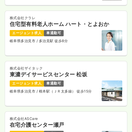
日勤のみ（常勤）
24.5
給与
万円
/月
賞与2.8ヶ月
株式会社クラレ
※経験6年の例
住宅型有料老人ホーム ハート・とよおか
時間
7:30～16:05
（休憩60分）
エージェント求人
車通勤可
日曜休み
ブランク可
第二新卒可
月給28万円以上可
岐阜県多治見市
/ 多治見駅 徒歩8分
気になる
詳細を見る
株式会社ザイタック
日勤のみ（パート）
東濃デイサービスセンター 松坂
1,450
給与
時給
円〜
エージェント求人
車通勤可
時間
8:30～17:05
（休憩60分）
岐阜県多治見市
/ 根本駅（ＪＲ太多線） 徒歩15分
日曜休み
ブランク可
第二新卒可
時給1,400円以上可
気になる
詳細を見る
株式会社ASCare
在宅介護センター瀬戸