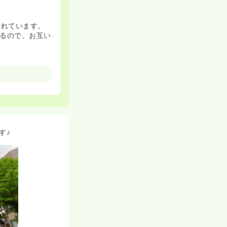
されています。
るので、お互い
い金額です♪ご自
給されますので
す♪
でも月に1～2日
れる方もおり、