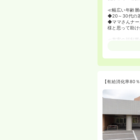
≪幅広い年齢層
◆20～30代
◆ママさんナー
様と思って助け
≪充実の福利厚
◆家電家具付き
分でマンション
安心です。空き
◆その他にも、
◆院内の職員用
《有給消化率◎
【有給消化率80
◆有給は常勤・
消化しているそ
◆業務外で資格
それぞれの目標