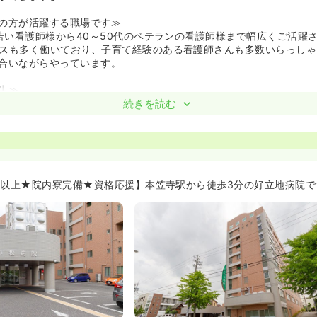
の方が活躍する職場です≫
の若い看護師様から40～50代のベテランの看護師様まで幅広くご活躍
スも多く働いており、子育て経験のある看護師さんも多数いらっしゃ
合いながらやっています。
生≫
、電気・水道代込みの寮は月額12,000円と、頑張るナースには嬉し
続きを読む
を借りる場合でも、家賃の半額(上限30,000円)が住宅手当として支
おあります！！
新年会は0円で参加できたりと、充実の福利厚生です。
食堂は一食たったの280円で利用できます！
資格取得応援！》
％以上★院内寮完備★資格応援】本笠寺駅から徒歩3分の好立地病院で
パートともにほとんど消化しています。消化率は90%以上です！常勤
うです。有給で連休にしているパートさんもいらっしゃいます♪
を取りに行かれる方や働きながら准看護師から正看護師の資格を取ら
を応援する働きやすい環境があります♪