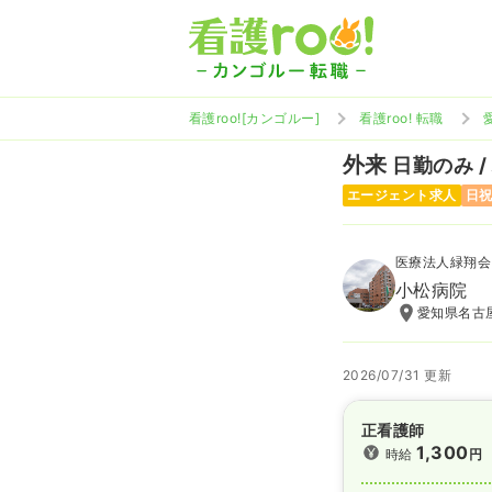
看護roo![カンゴルー]
看護roo! 転職
外来
日勤のみ /
エージェント求人
日
医療法人緑翔会
小松病院
愛知県名古屋
2026/07/31 更新
正看護師
1,300
時給
円