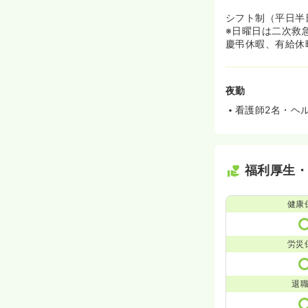
シフト制（平日半
※日曜日は二次救
慶弔休暇、有給休
夜勤
看護師2名・ヘル
福利厚生
健康
労災
退