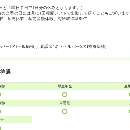
日と土曜日半日で1日分の休みとなります。）
急の当番の日には月に1回程度シフトで出勤して頂くこともございます
暇、育児休業、産前産後休暇、有給取得率80%
パー1名(一般病棟)／看護師1名・ヘルパー2名(療養病棟)
・待遇
保険
厚生年金
雇
保険
車通勤
職金