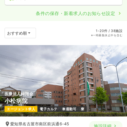
条件の保存・新着求人のお知らせ設定
1-20件 / 38施設
※一時募集休止中を含む
医療法人緑翔会
小松病院
エージェント求人
電子カルテ
車通勤可
寮
愛知県名古屋市南区前浜通6-45
施設詳細