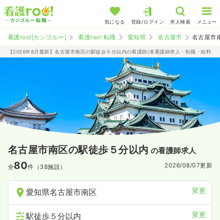
気になる
登録/ログイン
求人検索
メニュー
看護roo![カンゴルー]
看護roo! 転職
愛知県
名古屋市
名古屋市
【2026年8月最新】名古屋市南区の駅徒歩５分以内の看護師/准看護師求人・転職・給料
名古屋市南区の駅徒歩５分以内
の看護師求人
80
2026/08/07
更新
全
件（38施設）
変更
愛知県名古屋市南区
変更
駅徒歩５分以内