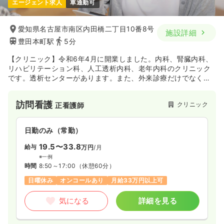
エージェント求人
車通勤可
愛知県名古屋市南区内田橋二丁目10番8号
施設詳細
豊田本町駅
5分
【クリニック】令和6年4月に開業しました。内科、腎臓内科、
リハビリテーション科、人工透析内科、老年内科のクリニック
です。透析センターがあります。また、外来診療だけでなく、
健康診断や各種予防接種、訪問看護、デイケア、訪問介護な
ど、医療と介護の両面から地域に貢献することを目指している
訪問看護
クリニック
正看護師
クリニックです。
日勤のみ（常勤）
19.5〜33.8
給与
万円
/月
※一例
時間
8:50～17:00
（休憩60分）
日曜休み
オンコールあり
月給33万円以上可
気になる
詳細を見る