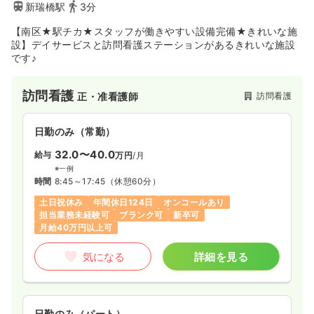
新瑞橋駅
3分
【南区★駅チカ★スタッフが働きやすい設備完備★きれいな施
設】デイサービスと訪問看護ステーションがあるきれいな施設
です♪
訪問看護
訪問看護
正・准看護師
日勤のみ（常勤）
32.0〜40.0
給与
万円
/月
※一例
時間
8:45～17:45
（休憩60分）
土日祝休み
年間休日124日
オンコールあり
担当業務未経験可
ブランク可
新卒可
月給40万円以上可
気になる
詳細を見る
日勤のみ（パート）