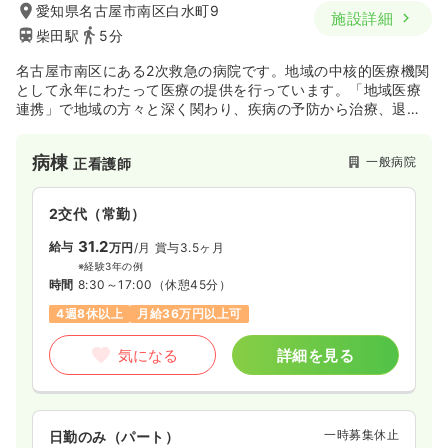
愛知県名古屋市南区白水町9
施設詳細
柴田駅
5分
名古屋市南区にある2次救急の病院です。地域の中核的医療機関
として永年にわたって医療の提供を行っています。「地域医療
連携」で地域の方々と深く関わり、疾病の予防から治療、退院
後の社会復帰に至るまで対応をしています。また、2011年4月
に社会医療法人の認定を受けており、質の高い医療を提供して
病棟
一般病院
正看護師
おります。救急医療にも力を入れており、救急車の受け入れは
年間約5000件程あります。地域医療から救急医療まで、幅広く
対応をしています。
2交代（常勤）
31.2
給与
万円
/月
賞与3.5ヶ月
※経験3年の例
時間
8:30～17:00
（休憩45分）
4週8休以上
月給36万円以上可
気になる
詳細を見る
一時募集休止
日勤のみ（パート）