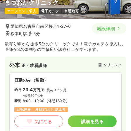
まつおかクリニック
一時募集休止
日勤のみ（パート）
エージェント求人
電子カルテ
車通勤可
1,600
給与
時給
円〜
時間
8:30～17:00
（休憩60分）
愛知県名古屋市南区桜台1-27-6
施設詳細
桜本町駅
5分
ブランク可
第二新卒可
時給1,600円以上可
最寄り駅から徒歩5分のクリニックです！電子カルテを導入し、
気になる
詳細を見る
医師が3名体制なので幅広い診療科目が学べます。
外来
オペ室(手術室)
クリニック
正・准看護師
一般病院
正看護師
日勤のみ（常勤）
日勤のみ（常勤）
23.4
26.6
給与
万円
/月
賞与3.5ヶ月
給与
万円
/月
賞与3.4ヶ月
※経験10年の例
※経験3年の例
時間
8:00～19:00
（休憩180分）
時間
8:30～17:00
（休憩45分）
日祝休み
月給25万円以上可
日祝休み
オンコールあり
第二新卒可
月給30万円以上可
気になる
詳細を見る
気になる
詳細を見る