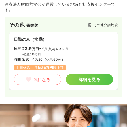
医療法人財団善常会が運営している地域包括支援センターで
す。
その他
その他介護施設
保健師
日勤のみ（常勤）
23.9
給与
万円〜
/月
賞与4.3ヶ月
※経験5年の例
時間
8:50～17:20
（休憩60分）
土日休み
月給26万円以上可
気になる
詳細を見る