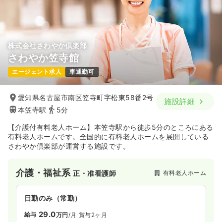
株式会社さわやか倶楽部
さわやか笠寺館
エージェント求人
車通勤可
愛知県名古屋市南区笠寺町字松東58番2号
施設詳細
本笠寺駅
5分
【介護付有料老人ホーム】本笠寺駅から徒歩5分のところにある
有料老人ホームです。全国的に有料老人ホームを展開している
さわやか倶楽部が運営する施設です。
介護・福祉系
有料老人ホーム
正・准看護師
日勤のみ（常勤）
29.0
給与
万円
/月
賞与2ヶ月