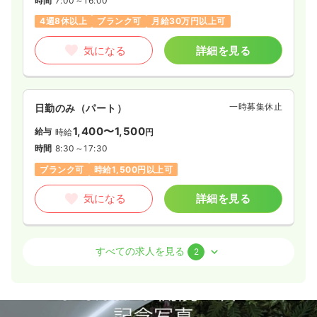
時間
7:00～16:00
4週8休以上
ブランク可
月給30万円以上可
気になる
詳細を見る
一時募集休止
日勤のみ（パート）
1,400〜1,500
給与
時給
円
時間
8:30～17:30
ブランク可
時給1,500円以上可
気になる
詳細を見る
外来
一般＋療養
正・准看護師
すべての求人を見る
2
一時募集休止
日勤のみ（常勤）
23.8〜35.8
給与
万円
/月
賞与2回