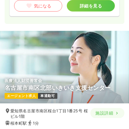
気になる
詳細を見る
医療法人財団善常会
名古屋市南区北部いきいき支援センター
エージェント求人
車通勤可
愛知県名古屋市南区桜台1丁目1番25号 桜
施設詳細
ビル1階
桜本町駅
1分