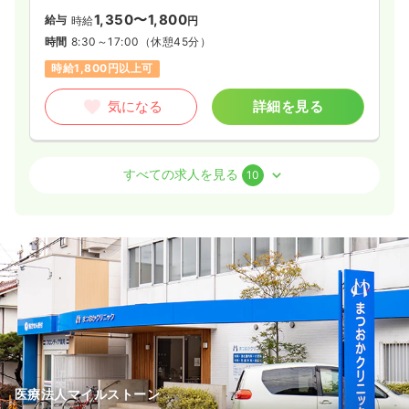
1,350〜1,800
給与
時給
円
時間
8:30～17:00
（休憩45分）
時給1,800円以上可
気になる
詳細を見る
病棟
一般病院
助産師
すべての求人を見る
10
2交代（常勤）
41.6
給与
万円〜
/月
賞与4ヶ月
※経験23年の例
時間
8:30～17:00
年間休日120日
4週8休以上
ブランク可
第二新卒可
月給40万円以上可
気になる
詳細を見る
医療法人マイルストーン