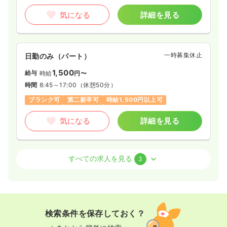
気になる
詳細を見る
一時募集休止
日勤のみ（パート）
1,500
給与
時給
円〜
時間
8:45～17:00
（休憩50分）
ブランク可
第二新卒可
時給1,500円以上可
気になる
詳細を見る
訪問看護
訪問看護
正看護師
すべての求人を見る
3
一時募集休止
日勤のみ（常勤）
22.1
給与
万円〜
/月
賞与3ヶ月
※一例
検索条件を保存しておく？
時間
8:45～17:00