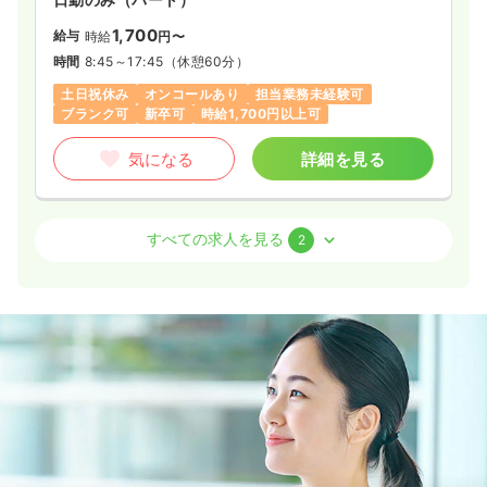
1,700
給与
時給
円〜
時間
8:45～17:45
（休憩60分）
土日祝休み
オンコールあり
担当業務未経験可
ブランク可
新卒可
時給1,700円以上可
気になる
詳細を見る
介護・福祉系
訪問看護
正・准看護師
すべての求人を見る
2
日勤のみ（常勤）
30.0
給与
万円〜
/月
※一例
時間
8:30～17:30
（休憩60分）
日曜休み
年間休日124日
担当業務未経験可
月給30万円以上可
気になる
詳細を見る