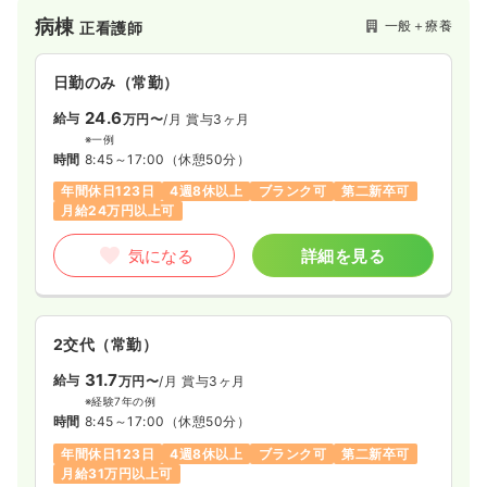
病棟をOPENしました。
病棟
一般＋療養
正看護師
一時募集休止
日勤のみ（常勤）
給与
お問い合わせください
日勤のみ（常勤）
時間
9:00～18:00
24.6
給与
万円〜
/月
賞与3ヶ月
日祝休み
※一例
時間
8:45～17:00
（休憩50分）
気になる
詳細を見る
年間休日123日
4週8休以上
ブランク可
第二新卒可
月給24万円以上可
気になる
詳細を見る
2交代（常勤）
31.7
給与
万円〜
/月
賞与3ヶ月
※経験7年の例
時間
8:45～17:00
（休憩50分）
年間休日123日
4週8休以上
ブランク可
第二新卒可
月給31万円以上可