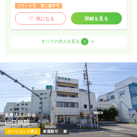
ブランク可
第二新卒可
気になる
詳細を見る
外来
一般＋療養
正・准看護師
すべての求人を見る
3
一時募集休止
日勤のみ（常勤）
23.6
給与
万円
/月
賞与4ヶ月
※経験5年の例
時間
8:30～17:30
（休憩60分）
日祝休み
月給23万円以上可
気になる
詳細を見る
医療法人山和会
山口病院
一時募集休止
日勤のみ（パート）
エージェント求人
車通勤可
寮
1,300
給与
時給
円