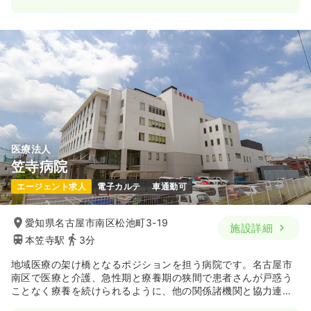
2交代（常勤）
26.3
給与
万円
/月
賞与3.4ヶ月
※経験3年の例
時間
9:00～18:00
日祝休み
ブランク可
月給29万円以上可
気になる
詳細を見る
医療法人
笠寺病院
日勤のみ（パート）
エージェント求人
電子カルテ
車通勤可
1,500
給与
時給
円〜
時間
9:00～18:00
愛知県名古屋市南区松池町3-19
施設詳細
日祝休み
ブランク可
時給1,500円以上可
本笠寺駅
3分
気になる
詳細を見る
地域医療の架け橋となるポジションを担う病院です。名古屋市
南区で医療と介護、急性期と療養期の狭間で患者さんが戸惑う
ことなく療養を続けられるように、他の関係諸機関と協力連携
訪問看護
しあいながら中間的な役割を担っています。平成24年5月に新
一般病院
正看護師