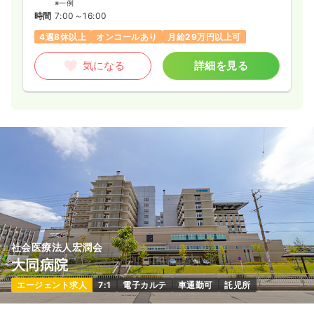
※一例
時間
7:00～16:00
4週8休以上
オンコールあり
月給29万円以上可
気になる
詳細を見る
社会医療法人宏潤会
大同病院
エージェント求人
7:1
電子カルテ
車通勤可
託児所