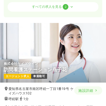
訪問看護
訪問看護
正・准看護師
すべての求人を見る
2
日勤のみ（パート）
1,700〜2,000
給与
時給
円
時間
8:50～17:00
（休憩60分）
日曜休み
オンコールあり
時給2,000円以上可
気になる
詳細を見る
外来
クリニック
株式会社ケイズウイン
正・准看護師
訪問看護ステーション燕子花
一時募集休止
日勤のみ（パート）
エージェント求人
車通勤可
1,300〜1,500
給与
時給
円
愛知県名古屋市南区呼続一丁目1番19号 ケ
時間
9:00～16:00
（休憩45分）
施設詳細
イズハウス102
日祝休み
時給1,500円以上可
呼続駅
1分
気になる
詳細を見る