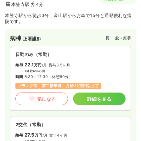
本笠寺駅
4分
本笠寺駅から徒歩3分、金山駅からお車で15分と通勤便利な病
院です。
病棟
一般＋療養
正看護師
日勤のみ（常勤）
22.1
給与
万円
/月
賞与3.5ヶ月
※経験6年の例
時間
8:30～17:30
（休憩60分）
ブランク可
第二新卒可
月給22万円以上可
気になる
詳細を見る
2交代（常勤）
27.5
給与
万円
/月
賞与4ヶ月