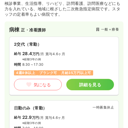
20.5
給与
万円〜
/月
賞与3ヶ月
検診事業、生活指導、リハビリ、訪問看護、訪問医療などにも
※一例
力を入れている、地域に根ざした二次救急指定病院です。スタ
時間
8:45～17:00
ッフの定着率もよい病院です。
年間休日124日
4週8休以上
オンコールあり
ブランク可
第二新卒可
月給20万円以上可
病棟
一般＋療養
正・准看護師
気になる
詳細を見る
2交代（常勤）
28.4
給与
万円
/月
賞与4.6ヶ月
※経験3年の例
時間
8:30～17:30
4週8休以上
ブランク可
月給35万円以上可
気になる
詳細を見る
一時募集休止
日勤のみ（常勤）
22.9
給与
万円
/月
賞与4.6ヶ月
※経験3年の例