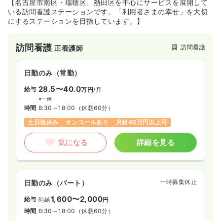
【名古屋市南区・瑞穂区、熱田区を中心にサービスを展開して
いる訪問看護ステーションです。「利用者さまの幸せ」を大切
にするステーションを目指しています。】
訪問看護
訪問看護
正看護師
日勤のみ（常勤）
28.5〜40.0
給与
万円
/月
※一例
時間
8:30～18:00
（休憩60分）
土日祝休み
オンコールあり
月給40万円以上可
気になる
詳細を見る
一時募集休止
日勤のみ（パート）
1,600〜2,000
給与
時給
円
時間
8:30～18:00
（休憩60分）