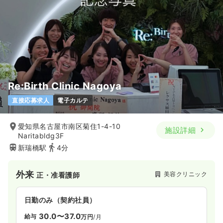
※一例
時間
8:45～19:45
（休憩180分）
日祝休み
4週8休以上
ブランク可
月給35万円以上可
気になる
詳細を見る
Re:Birth Clinic Nagoya
一時募集休止
日勤のみ（パート）
直接応募求人
電子カルテ
1,500
給与
時給
円〜
時間
8:45～19:45
（休憩180分）
愛知県名古屋市南区菊住1-4-10
施設詳細
日祝休み
ブランク可
時給1,500円以上可
Naritabldg3F
新瑞橋駅
4分
気になる
詳細を見る
外来
美容クリニック
正・准看護師
日勤のみ（契約社員）
30.0〜37.0
給与
万円
/月