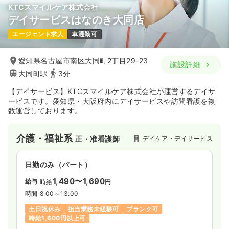
KTCスマイルケア株式会社
デイサービスはなのき大同店
日勤のみ（パート）
エージェント求人
車通勤可
1,500〜1,600
給与
時給
円
時間
8:30～17:30
（休憩60分）
愛知県名古屋市南区大同町2丁目29-23
施設詳細
大同町駅
3分
日曜休み
担当業務未経験可
時給1,600円以上可
【デイサービス】KTCスマイルケア株式会社が運営するデイサ
気になる
詳細を見る
ービスです。愛知県・大阪府内にデイサービスや訪問看護を複
数運営しております。
介護・福祉系
デイケア・デイサービス
正・准看護師
日勤のみ（パート）
1,490〜1,690
給与
時給
円
時間
8:00～13:00
土日祝休み
担当業務未経験可
ブランク可
時給1,600円以上可