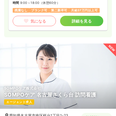
時間
9:00～18:00
（休憩60分）
残業なし
ブランク可
第二新卒可
月給37万円以上可
気になる
詳細を見る
NEW
SOMPOケア株式会社
SOMPOケア 名古屋さくら台 訪問看護
エージェント求人
愛知県名古屋市南区桜台1丁目1-23