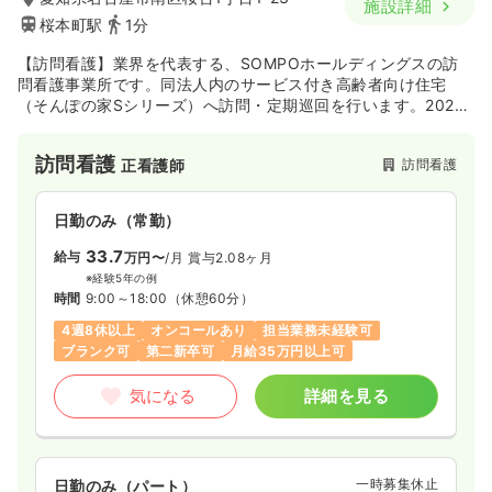
施設詳細
桜本町駅
1分
【訪問看護】業界を代表する、SOMPOホールディングスの訪
問看護事業所です。同法人内のサービス付き高齢者向け住宅
（そんぽの家Sシリーズ）へ訪問・定期巡回を行います。2024
年10月1日にオープンした新しい事業所です。
訪問看護
訪問看護
正看護師
日勤のみ（常勤）
33.7
給与
万円〜
/月
賞与2.08ヶ月
※経験5年の例
時間
9:00～18:00
（休憩60分）
4週8休以上
オンコールあり
担当業務未経験可
ブランク可
第二新卒可
月給35万円以上可
気になる
詳細を見る
一時募集休止
日勤のみ（パート）