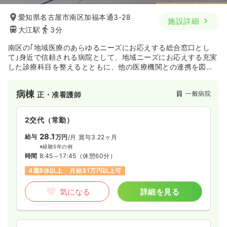
時間
8:30～17:30
（休憩60分）
愛知県名古屋市南区加福本通3-28
施設詳細
日祝休み
時給1,300円以上可
大江駅
3分
気になる
詳細を見る
南区の｢地域医療のあらゆるニーズにお応えする総合窓口とし
て｣身近で信頼される病院として、地域ニーズにお応えする充実
した診療科目を整えるとともに、他の医療機関との連携を図
その他
一般＋療養
り、患者本位の医療を推進しています。病院の基本理念は「家
正看護師
族を想う気持ちを大切にしたい」です。外科系の患者さんが比
病棟
一般病院
正・准看護師
較的多いですが、内科系疾患に加え今後は健康維持、病気の予
一時募集休止
日勤のみ（常勤）
防にも力を入れています。救急指定病院として24時間体制で地
域の救急医療にも貢献しています。平成22年に病院機能評価を
21.7〜29.4
給与
万円
/月
賞与4ヶ月
2交代（常勤）
認定されました。
※一例
28.1
給与
万円
/月
賞与3.22ヶ月
時間
8:30～17:30
※経験5年の例
土日祝休み
月給29万円以上可
時間
8:45～17:45
（休憩60分）
4週8休以上
月給31万円以上可
気になる
詳細を見る
気になる
詳細を見る