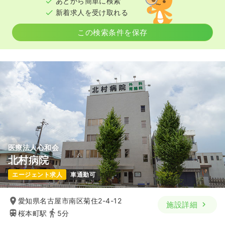
あとから簡単に検索
年間休日124日
4週8休以上
オンコールあり
新着求人を受け取れる
ブランク可
第二新卒可
月給22万円以上可
この検索条件を保存
気になる
詳細を見る
一時募集休止
日勤のみ（パート）
1,700
給与
時給
円〜
時間
8:45～17:00
オンコールあり
ブランク可
第二新卒可
時給1,700円以上可
医療法人心和会
気になる
詳細を見る
北村病院
エージェント求人
車通勤可
訪問診療
訪問看護
正看護師
愛知県名古屋市南区菊住2-4-12
施設詳細
一時募集休止
日勤のみ（常勤）
桜本町駅
5分