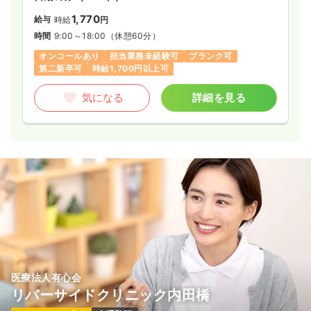
1,770
給与
時給
円
時間
9:00～18:00
（休憩60分）
オンコールあり
担当業務未経験可
ブランク可
第二新卒可
時給1,700円以上可
気になる
詳細を見る
医療法人有心会
リバーサイドクリニック内田橋