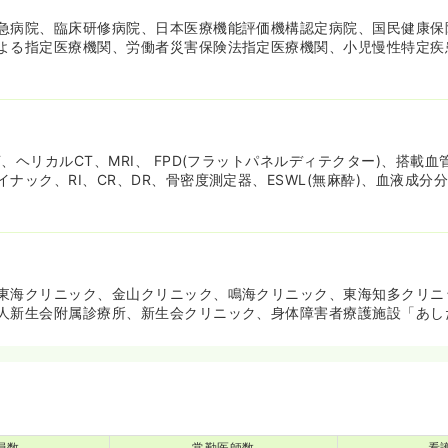
急病院、臨床研修病院、日本医療機能評価機構認定病院、国民健康保
よる指定医療機関、労働者災害保険法指定医療機関、小児慢性特定疾
、ヘリカルCT、MRI、 FPD(フラットパネルディテクター)、搭載
ナック、RI、CR、DR、骨密度測定器、ESWL(無麻酔)、血液成分分
東海クリニック、金山クリニック、鳴海クリニック、東海知多クリニ
人新生会附属診療所、新生会クリニック、身体障害者療護施設「あし
員数
常勤医師数
看