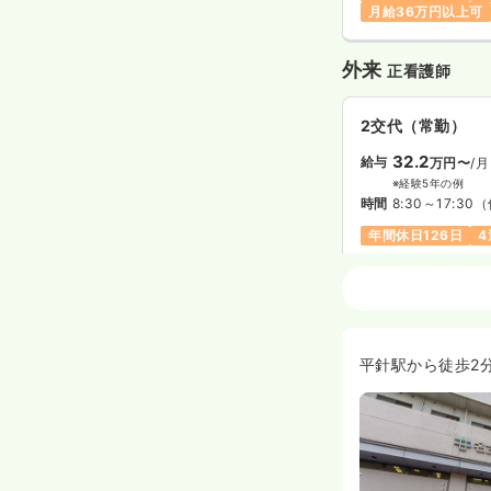
月給36万円以上可
外来
正看護師
2交代（常勤）
32.2
給与
万円〜
/月
※経験5年の例
時間
8:30～17:30
（
年間休日126日
4
ICU系
正看護師
2交代（常勤）
平針駅から徒歩2
33.6
給与
万円
/月
※経験4年の例
時間
8:30～17:30
（
年間休日126日
4