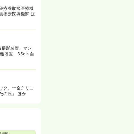
険療養取扱医療機
患指定医療機関 ほ
血管撮影装置、マン
離装置、35cｈ自
ック、十全クリニ
たの丘」 ほか
護師数