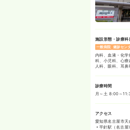
オペ室(手術室)
日勤のみ（常勤）
29.6
給与
万円〜
/月
※経験4年の例
施設形態・診療科
時間
8:30～17:30
（
一般病院
健診セン
年間休日126日
4
内科、血液・化学
月給33万円以上可
科、小児科、心療
人科、眼科、耳鼻
診療時間
月～土 8:00～11:
アクセス
愛知県名古屋市天白
平針駅（名古屋