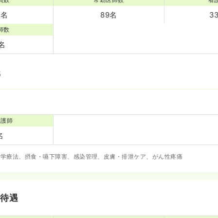
7名
89名
3
師数
7名
名
名
看護師
名
化学療法、摂食・嚥下障害、感染管理、皮膚・排泄ケア、がん性疼痛
・待遇