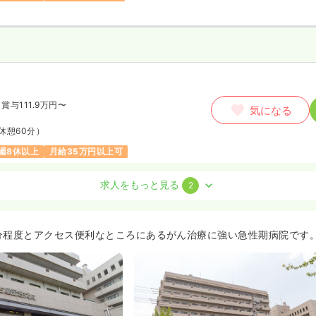
賞与111.9万円〜
気になる
休憩60分）
週8休以上
月給35万円以上可
求人をもっと見る
2
分程度とアクセス便利なところにあるがん治療に強い急性期病院です
賞与118.1万円
気になる
休憩60分）
週8休以上
月給35万円以上可