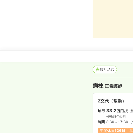
絞り込む
病棟
正看護師
2交代（常勤）
33.2
給与
万円
/月
賞
※経験5年の例
時間
8:30～17:30
（
年間休日126日
4