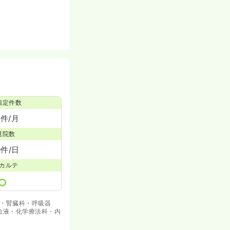
指定件数
0件/月
退院数
0件/日
カルテ
内科・腎臓科・呼吸器
(血液・化学療法科・内