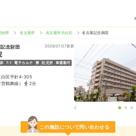
愛知県
名古屋市
名古屋市天白区
名古屋記念病院
2026/07/27更新
屋記念財団
院
6床
7:1
電子カルテ
寮
託児所
車通勤可
白区平針4-305
市営鶴舞線）
2分
この施設について問い合わせる