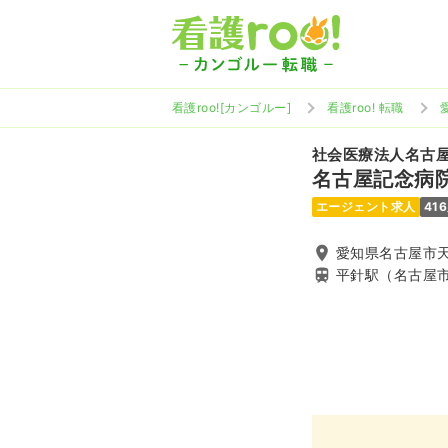
看護roo![カンゴルー]
看護roo! 転職
社会医療法人名古
名古屋記念病
エージェント求人
41
愛知県名古屋市天
平針駅（名古屋