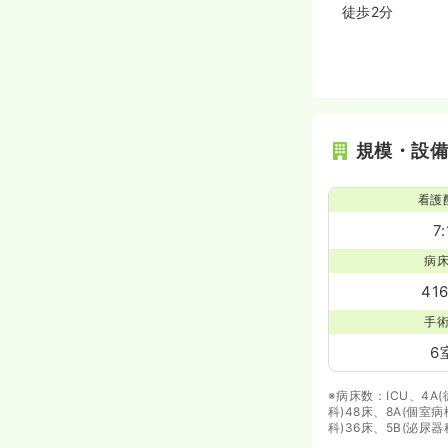
徒歩2分
規模・設
看護
7:
病
41
手
6
※病床数：ICU、4A
科)48床、8A(個室
科)36床、5B(泌尿