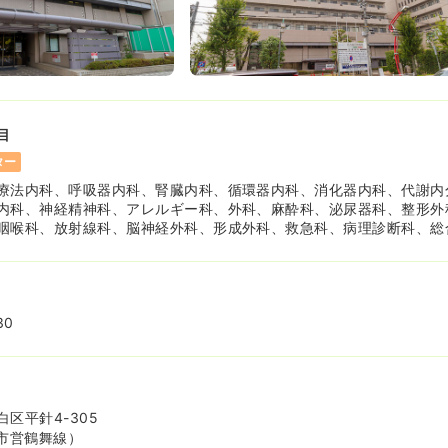
正看護師
賞与103.6万円〜
気になる
目
休憩60分）
ター
週8休以上
オンコールあり
第二新卒可
療法内科、呼吸器内科、腎臓内科、循環器内科、消化器内科、代謝内
内科、神経精神科、アレルギー科、外科、麻酔科、泌尿器科、整形外
咽喉科、放射線科、脳神経外科、形成外科、救急科、病理診断科、総
30
区平針4-305
市営鶴舞線）