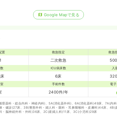
Google Mapで見る
備
配置
救急指定
救急
1
二次救急
50
床数
ICU病床数
入
6床
6床
32
術室
手術件数
電子
室
2400件/年
(循環器科・総合内科・神経内科)、5A(消化器外科)、6A(消化器科)49床、7A(
病棟・健診)27床、3B(整形外科・婦人科・眼科・耳鼻咽喉科・皮膚科)44床、4B
器科・脳神経外科・外科)36床、2C(産婦人科)11床、3C(小児科)29床