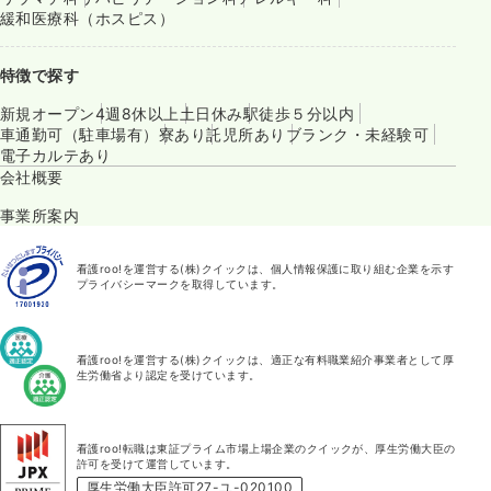
緩和医療科（ホスピス）
特徴で探す
新規オープン
4週8休以上
土日休み
駅徒歩５分以内
車通勤可（駐車場有）
寮あり
託児所あり
ブランク・未経験可
電子カルテあり
会社概要
事業所案内
看護roo!を運営する(株)クイックは、個人情報保護に取り組む企業を示す
プライバシーマークを取得しています。
看護roo!を運営する(株)クイックは、適正な有料職業紹介事業者として厚
生労働省より認定を受けています。
看護roo!転職は東証プライム市場上場企業のクイックが、厚生労働大臣の
許可を受けて運営しています。
厚生労働大臣許可27-ユ-020100