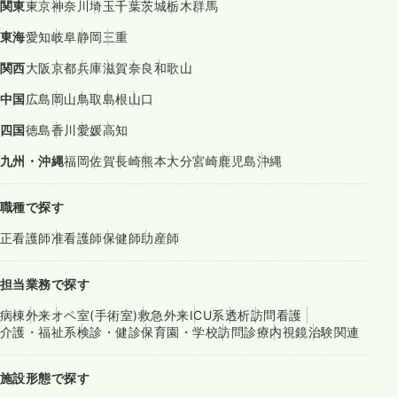
関東
東京
神奈川
埼玉
千葉
茨城
栃木
群馬
東海
愛知
岐阜
静岡
三重
関西
大阪
京都
兵庫
滋賀
奈良
和歌山
中国
広島
岡山
鳥取
島根
山口
四国
徳島
香川
愛媛
高知
九州・沖縄
福岡
佐賀
長崎
熊本
大分
宮崎
鹿児島
沖縄
職種で探す
正看護師
准看護師
保健師
助産師
担当業務で探す
病棟
外来
オペ室(手術室)
救急外来
ICU系
透析
訪問看護
介護・福祉系
検診・健診
保育園・学校
訪問診療
内視鏡
治験関連
施設形態で探す