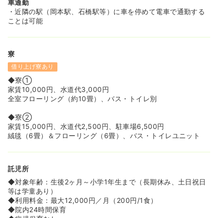
車通勤
・近隣の駅（岡本駅、石橋駅等）に車を停めて電車で通勤する
ことは可能
寮
借り上げ寮あり
◆寮①
家賃10,000円、水道代3,000円
全室フローリング（約10畳）、バス・トイレ別
◆寮②
家賃15,000円、水道代2,500円、駐車場6,500円
絨毯（6畳）＆フローリング（6畳）、バス・トイレユニット
託児所
◆対象年齢：生後2ヶ月～小学1年生まで（長期休み、土日祝日
等は学童あり）
◆利用料金：最大12,000円／月（200円/1食）
◆院内24時間保育