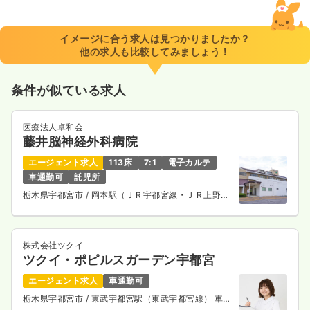
イメージに合う求人は見つかりましたか？
他の求人も比較してみましょう！
条件が似ている求人
医療法人卓和会
藤井脳神経外科病院
エージェント求人
113床
7:1
電子カルテ
車通勤可
託児所
栃木県宇都宮市
/ 岡本駅（ＪＲ宇都宮線・ＪＲ上野東
京ライン） 車3分
株式会社ツクイ
ツクイ・ポピルスガーデン宇都宮
エージェント求人
車通勤可
栃木県宇都宮市
/ 東武宇都宮駅（東武宇都宮線） 車
10分