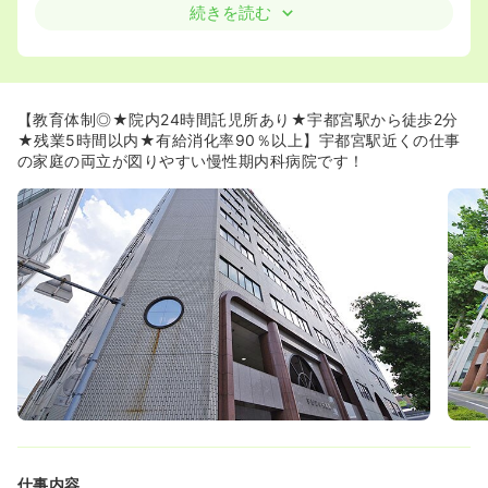
◆月8休の他に夏季休暇3日と冬季休暇4日が支給されま
続きを読む
す。また有給消化率が90.6％とほとんど消化できておりま
す。仕事とプライベートの両立を希望される方におすすめ
です♪
◆残業時間が月10時間程度でございます。宇都宮エリアに
は2次救急～3次救急まで急性期病院が複数あるため、救急
【教育体制◎★院内24時間託児所あり★宇都宮駅から徒歩2分
搬送がほとんどございません。勤務後の時間もしっかり確
★残業5時間以内★有給消化率90％以上】宇都宮駅近くの仕事
保できます♪
の家庭の両立が図りやすい慢性期内科病院です！
◆病棟と違う階に休憩室があるため、夜勤帯の休憩の際
は、ナースコールなど気にせずゆっくり休むことができま
す。また、夜勤帯の体制は看護師2名＋看護助手が数名い
らっしゃるので何か合ったときも周りと協力して対応がで
きるため安心です。
≪患者様と寄り添った看護が可能です☆≫
◆障害者支援等病棟の平均在院日数は約240日、療養病棟
の平均在院日数は約160日のため入退院の頻度も低く、長
い期間をかけて患者様と向かい合うことができます。ま
た、ご家族の方との関わりも大切になるため、患者様以外
のトータル的なサポートを希望される方にオススメです♪
≪内科系の経験をしっかり積むことができます☆≫
◆「総合老人内科病院」という役割を担っております。そ
仕事内容
のため、一般から療養まで幅広い内科経験を積むことがで