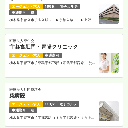
エージェント求人
199床
電子カルテ
車通勤可
寮
栃木県宇都宮市
/ 雀宮駅（ＪＲ宇都宮線・ＪＲ上野東
京ライン） 徒歩20分
医療法人東仁会
宇都宮肛門・胃腸クリニック
エージェント求人
車通勤可
栃木県宇都宮市
/ 東武宇都宮駅（東武宇都宮線） 徒歩
5分
医療法人社団康積会
柴病院
エージェント求人
110床
電子カルテ
車通勤可
寮
栃木県宇都宮市
/ 宇都宮駅（ＪＲ宇都宮線・ＪＲ上野
東京ライン） 車7分