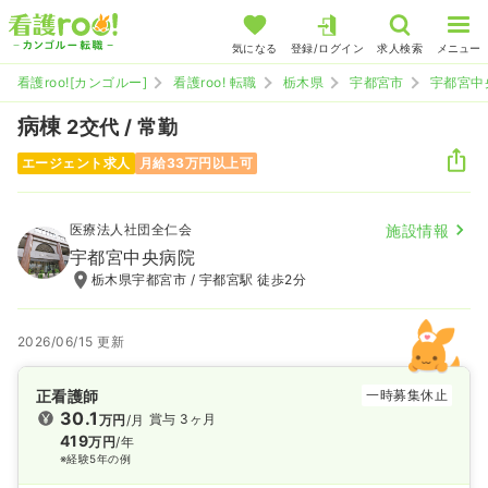
気になる
登録/ログイン
求人検索
メニュー
看護roo![カンゴルー]
看護roo! 転職
栃木県
宇都宮市
宇都宮中
病棟
2交代 / 常勤
エージェント求人
月給33万円以上可
医療法人社団全仁会
施設情報
宇都宮中央病院
栃木県宇都宮市 / 宇都宮駅 徒歩2分
2026/06/15 更新
正看護師
一時募集休止
30.1
賞与 3ヶ月
万円
/月
419
万円
/年
※経験5年の例