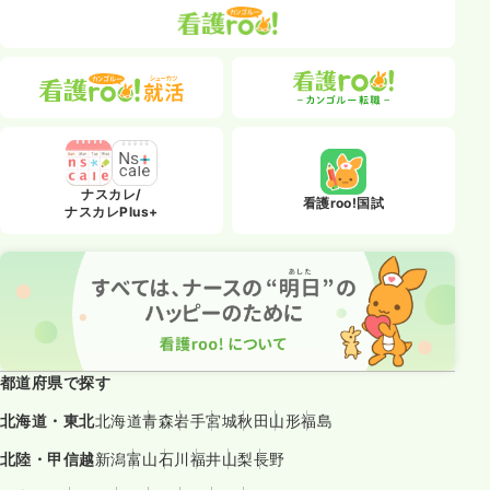
ナスカレ/
看護roo!国試
ナスカレPlus+
都道府県で探す
北海道・東北
北海道
青森
岩手
宮城
秋田
山形
福島
北陸・甲信越
新潟
富山
石川
福井
山梨
長野