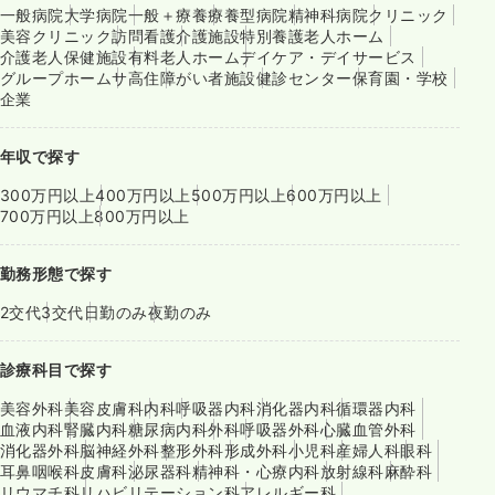
一般病院
大学病院
一般＋療養
療養型病院
精神科病院
クリニック
美容クリニック
訪問看護
介護施設
特別養護老人ホーム
介護老人保健施設
有料老人ホーム
デイケア・デイサービス
グループホーム
サ高住
障がい者施設
健診センター
保育園・学校
企業
年収で探す
300万円以上
400万円以上
500万円以上
600万円以上
700万円以上
800万円以上
勤務形態で探す
2交代
3交代
日勤のみ
夜勤のみ
診療科目で探す
美容外科
美容皮膚科
内科
呼吸器内科
消化器内科
循環器内科
血液内科
腎臓内科
糖尿病内科
外科
呼吸器外科
心臓血管外科
消化器外科
脳神経外科
整形外科
形成外科
小児科
産婦人科
眼科
耳鼻咽喉科
皮膚科
泌尿器科
精神科・心療内科
放射線科
麻酔科
リウマチ科
リハビリテーション科
アレルギー科