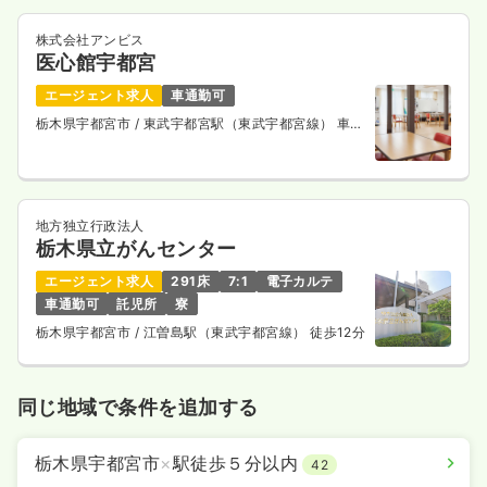
株式会社アンビス
医心館宇都宮
エージェント求人
車通勤可
栃木県宇都宮市
/ 東武宇都宮駅（東武宇都宮線） 車
10分
地方独立行政法人
栃木県立がんセンター
エージェント求人
291床
7:1
電子カルテ
車通勤可
託児所
寮
栃木県宇都宮市
/ 江曽島駅（東武宇都宮線） 徒歩12分
同じ地域で条件を追加する
栃木県宇都宮市
×
駅徒歩５分以内
42