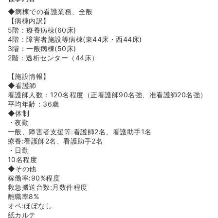
きます。
◆病棟での看護業務、全般
◆障害者支援等病棟には神経難病（パーキンソン病等）の
【病棟内訳】
方が中心で人工呼吸器を付けている患者様が多いため専門
5階：療養病棟(60床)
的な分野を学べます！
4階：障害者施設等病棟(東44床・西44床)
3階：一般病棟(50床)
≪総合病院からの転職者多め☆≫
2階：透析センター（44床）
◆総合病院や地域の急性期病院から数年経験をされて入職
する中途の方が多いため、初めての慢性期ケアミックス病
【施設情報】
院での勤務も安心して働くことができます。
◆看護師
◆夜勤に入る時期に関しても基本入職から3ヶ月程度で
看護師人数：120名程度（正看護師90名強、准看護師20名強）
徐々に入る予定でございますが、個人のスキルと習熟度に
平均年齢：36歳
合わせて夜勤に入るまでに1ヶ月間～1年間と調整してくだ
◆体制
さる環境です。慢性期の病院での夜勤に対して不安をお持
・夜勤
ちの方も安心です♪
一般、障害者支援等:看護師2名、看護助手1名
療養:看護師2名、看護助手2名
≪24時間託児所完備！院内にあるので安心頂けます☆≫
・日勤
◆院内の最上階に24時間託児所があり、生後9週目の赤ち
10名程度
ゃんから小学1年生までのお子さんを預けることができま
◆その他
す。
稼働率:90%程度
救急搬送台数:月数件程度
≪多様な通勤手段☆≫
離職率8%
◆宇都宮駅周辺が混むことを懸念される方は雀宮駅や石橋
オペ:ほぼなし
駅まで車で通勤し、宇都宮駅まで電車で通うことがおすす
紙カルテ