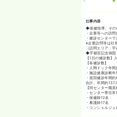
仕事内容
◆保健指導、その
・企業等への訪問
・健診センターで
※企業訪問等は社
（訪問エリア：宇
◆宇都宮記念病院
【1日の健診数】人間
【各健診数】
・人間ドック年間約
・施設健康診断年間
・巡回健診年間約6
合計、年間約137
【同センター職員
・センター専任常
・保健師12名
・看護師17名
・コンシェルジュ