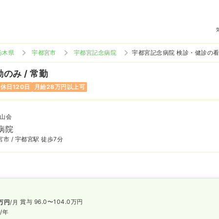
栃木県
宇都宮市
宇都宮記念病院
宇都宮記念病院 検診・健診の
のみ / 常勤
休日120日
月給28万円以上可
山会
病院
市 / 宇都宮駅 徒歩7分
賞与 96.0〜104.0万円
万円
/月
円
/年