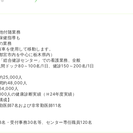
他付随業務
保健指導も
の業務
有車を使用して移動します。
都宮市内を中心に栃木県内）
「総合健診センター」での看護業務、全般
ドック80～100名/1日、健診150～200名/1日
25,000人
約48,000人
4,000人
,000人の健康診断実績（Ｈ24年度実績）
構成】
勤医師7名および非常勤医師11名
8名・受付事務30名等、センター専任職員120名