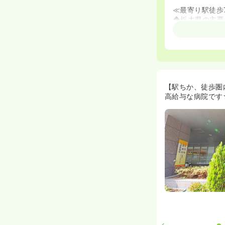
≪最寄り駅徒歩
◆栃木県の主要
習い事などもし
≪看護師寮を是
◆平成27年7
≪2013年、
◆病院から徒歩
【駅ちか、徒歩圏
す。
高給与な病院です