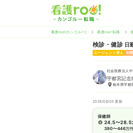
看護roo![カンゴルー]
看護roo! 転職
検診・健診
日勤
エージェント求人
年間
社会医療法人中
宇都宮記念
栃木県宇都宮
2026/08/05 更新
保健師
24.5〜28.5
390〜446
万