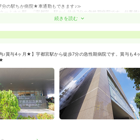
7分の駅ちか病院★車通勤もできます♪≫
ターミナル駅、「宇都宮」駅から徒歩7分の急性期病院です。仕事後
易い環境なので、プライベートと仕事の両方を楽しんで頂けます。
続きを読む
非利用ください★≫
月に完成しました。病院から徒歩10分にあるので、通勤も便利です。
新しい職員専用託児所が完成しました★≫
圏内にある託児所は1階フロアに床暖房を導入したり、屋上庭園を設
内♪賞与4ヶ月★】宇都宮駅から徒歩7分の急性期病院です。賞与も4
★