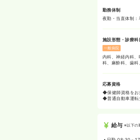
勤務体制
夜勤・当直体制：
施設形態・診療科
一般病院
内科、神経内科、
科、麻酔科、歯科
応募資格
◆保健師資格をお
◆普通自動車運転
給与
※以下の
日勤
08:30～1