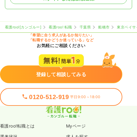
看護roo![カンゴルー]
看護roo! 転職
千葉県
船橋市
東京ベイサ
「希望に合う求人があるか知りたい」
「転職するかどうか迷っている」など
お気軽にご相談ください
登録して相談してみる
0120-512-919
平日9:00～18:00
看護roo!転職とは
Myページ
選考状況
求人を探す