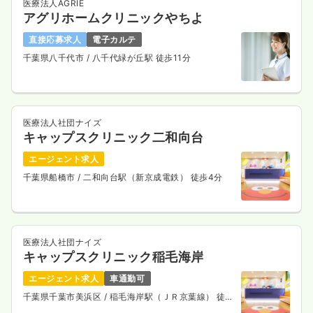
医療法人AGRIE
アグリホームクリニックやちよ
直接応募求人
電子カルテ
千葉県八千代市
/ 八千代緑が丘駅 徒歩11分
医療法人社団ナイズ
キャップスクリニック二和向台
エージェント求人
千葉県船橋市
/ 二和向台駅（新京成電鉄） 徒歩4分
医療法人社団ナイズ
キャップスクリニック稲毛海岸
エージェント求人
車通勤可
千葉県千葉市美浜区
/ 稲毛海岸駅（ＪＲ京葉線） 徒歩
2分