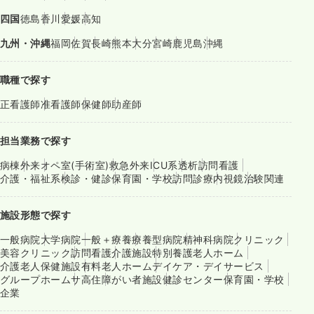
四国
徳島
香川
愛媛
高知
九州・沖縄
福岡
佐賀
長崎
熊本
大分
宮崎
鹿児島
沖縄
職種で探す
正看護師
准看護師
保健師
助産師
担当業務で探す
病棟
外来
オペ室(手術室)
救急外来
ICU系
透析
訪問看護
介護・福祉系
検診・健診
保育園・学校
訪問診療
内視鏡
治験関連
施設形態で探す
一般病院
大学病院
一般＋療養
療養型病院
精神科病院
クリニック
美容クリニック
訪問看護
介護施設
特別養護老人ホーム
介護老人保健施設
有料老人ホーム
デイケア・デイサービス
グループホーム
サ高住
障がい者施設
健診センター
保育園・学校
企業