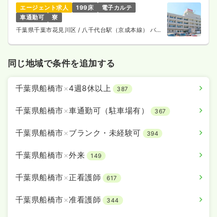
エージェント求人
199床
電子カルテ
車通勤可
寮
千葉県千葉市花見川区
/ 八千代台駅（京成本線） バス
13分
同じ地域で条件を追加する
千葉県船橋市
×
4週8休以上
387
千葉県船橋市
×
車通勤可（駐車場有）
367
千葉県船橋市
×
ブランク・未経験可
394
千葉県船橋市
×
外来
149
千葉県船橋市
×
正看護師
617
千葉県船橋市
×
准看護師
344