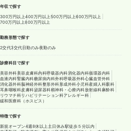
年収で探す
300万円以上
400万円以上
500万円以上
600万円以上
700万円以上
800万円以上
勤務形態で探す
2交代
3交代
日勤のみ
夜勤のみ
診療科目で探す
美容外科
美容皮膚科
内科
呼吸器内科
消化器内科
循環器内科
血液内科
腎臓内科
糖尿病内科
外科
呼吸器外科
心臓血管外科
消化器外科
脳神経外科
整形外科
形成外科
小児科
産婦人科
眼科
耳鼻咽喉科
皮膚科
泌尿器科
精神科・心療内科
放射線科
麻酔科
リウマチ科
リハビリテーション科
アレルギー科
緩和医療科（ホスピス）
特徴で探す
新規オープン
4週8休以上
土日休み
駅徒歩５分以内