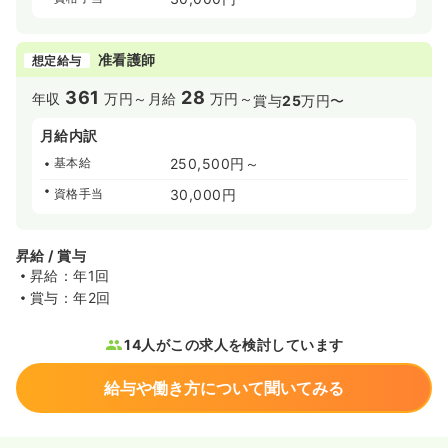
准看護師
想定給与
361
28
年収
万円～
月給
万円～
賞与
25
万円〜
月給内訳
基本給
250,500円～
資格手当
30,000円
昇給 / 賞与
昇給：年1回
賞与：年2回
14人がこの求人を検討しています
給与や働き方について聞いてみる