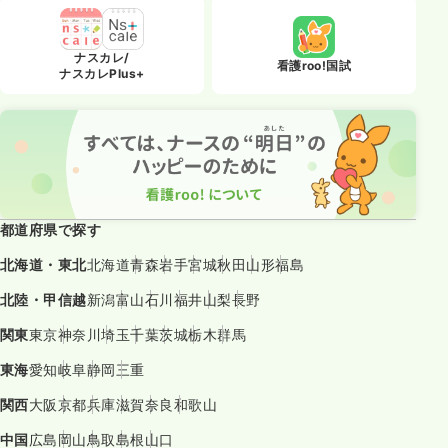
ナスカレ/
看護roo!国試
ナスカレPlus+
都道府県で探す
北海道・東北
北海道
青森
岩手
宮城
秋田
山形
福島
北陸・甲信越
新潟
富山
石川
福井
山梨
長野
関東
東京
神奈川
埼玉
千葉
茨城
栃木
群馬
東海
愛知
岐阜
静岡
三重
関西
大阪
京都
兵庫
滋賀
奈良
和歌山
中国
広島
岡山
鳥取
島根
山口