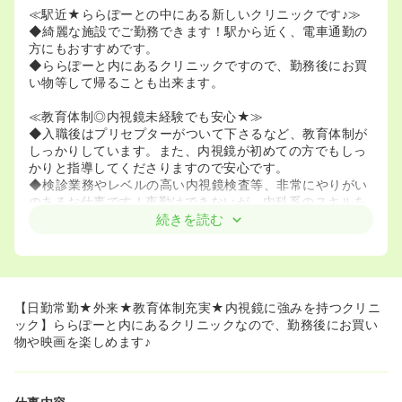
≪駅近★ららぽーとの中にある新しいクリニックです♪≫
◆綺麗な施設でご勤務できます！駅から近く、電車通勤の
方にもおすすめです。
◆ららぽーと内にあるクリニックですので、勤務後にお買
い物等して帰ることも出来ます。
≪教育体制◎内視鏡未経験でも安心★≫
◆入職後はプリセプターがついて下さるなど、教育体制が
しっかりしています。また、内視鏡が初めての方でもしっ
かりと指導してくださりますので安心です。
◆検診業務やレベルの高い内視鏡検査等、非常にやりがい
のあるお仕事です！夜勤はできないが、内科系のスキルを
挙げたい方にはオススメです！
続きを読む
≪日勤のみ★曜日や時間帯等の相談に乗っていただけます
♪≫
◆日勤のみの働き方が叶うので、家庭と両立しながら勤務
することができます！また職員同士で働きやすいような環
【日勤常勤★外来★教育体制充実★内視鏡に強みを持つクリニ
境づくりに努めており、祝日休みを増やしたり、年間スケ
ック】ららぽーと内にあるクリニックなので、勤務後にお買い
ジュールが事前にわかる等、様々な工夫をしています！
物や映画を楽しめます♪
◆非常勤の場合、時間や曜日の相談に乗ってくれますの
で、家庭と両立しながらの勤務も可能です！午前中のみの
勤務等も可能です！