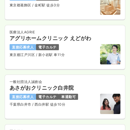
東京都葛飾区
/ 金町駅 徒歩3分
医療法人AGRIE
アグリホームクリニック えどがわ
直接応募求人
電子カルテ
東京都江戸川区
/ 新小岩駅 車11分
一般社団法人誠創会
あさがおクリニック白井院
直接応募求人
電子カルテ
車通勤可
千葉県白井市
/ 西白井駅 徒歩10分