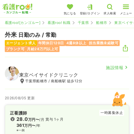
気になる
登録/ログイン
求人検索
メニュー
看護roo![カンゴルー]
看護roo! 転職
千葉県
船橋市
東京ベイサ
外来
日勤のみ / 常勤
エージェント求人
年間休日120日
4週8休以上
担当業務未経験可
ブランク可
月給28万円以上可
施設情報
東京ベイサイドクリニック
千葉県船橋市 / 南船橋駅 徒歩12分
2026/08/05 更新
正看護師
一時募集休止
28.0
賞与 1ヶ月
万円〜
/月
361
万円〜
/年
※一例