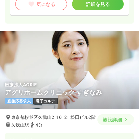
気になる
詳細を見る
医療法人AGRIE
アグリホームクリニック すぎなみ
直接応募求人
電子カルテ
東京都杉並区久我山2ｰ16ｰ21 松田ビル2階
施設詳細
久我山駅
4分