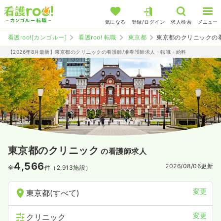
気になる
登録/ログイン
求人検索
メニュー
看護roo![カンゴルー]
看護roo! 転職
東京都
東京都のクリニックの
【2026年8月最新】東京都のクリニックの看護師/准看護師求人・転職・給料
東京都のクリニック
の看護師求人
4,566
2026/08/06
更新
全
件（2,913施設）
変更
東京都(すべて)
変更
クリニック