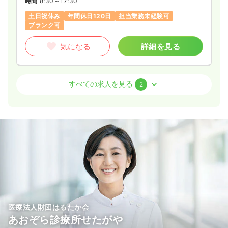
時間
8:30～17:30
21.0〜33.7
給与
万円
/月
賞与3.5ヶ月
土日祝休み
年間休日120日
担当業務未経験可
※一例
ブランク可
時間
9:00～17:30
（休憩60分）
日祝休み
4週8休以上
担当業務未経験可
気になる
詳細を見る
気になる
詳細を見る
外来
クリニック
正看護師
すべての求人を見る
2
内視鏡
クリニック
正看護師 / 管理職
一時募集休止
日勤のみ（常勤）
一時募集休止
日勤のみ（常勤）
27.3〜30.8
給与
万円
/月
賞与2ヶ月
※一例
600
給与
万円〜
/年
時間
8:30～17:30
（休憩60分）
※一例
土日祝休み
年間休日120日
時間
8:00～16:30
（休憩60分）
日祝休み
4週8休以上
気になる
詳細を見る
気になる
詳細を見る
医療法人財団はるたか会
あおぞら診療所せたがや
一時募集休止
日勤のみ（パート）