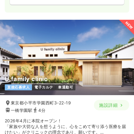
NEW
U family clinic
直接応募求人
電子カルテ
車通勤可
東京都小平市学園西町3-22-19
施設詳細
一橋学園駅
4分
2026年4月に本院オープン！
「家族や大切な人を想うように、心をこめて寄り添う医療を届
けたい」がクリニックの理念であり、願いです。