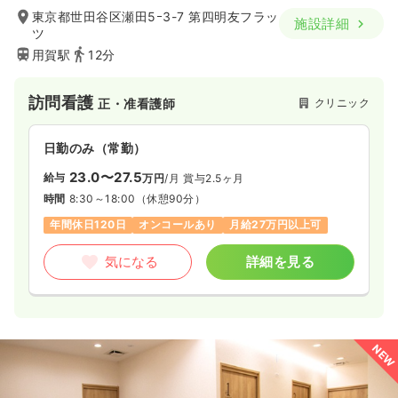
東京都世田谷区瀬田5ｰ3-7 第四明友フラッ
施設詳細
ツ
用賀駅
12分
訪問看護
クリニック
正・准看護師
日勤のみ（常勤）
23.0〜27.5
給与
万円
/月
賞与2.5ヶ月
時間
8:30～18:00
（休憩90分）
年間休日120日
オンコールあり
月給27万円以上可
気になる
詳細を見る
NEW