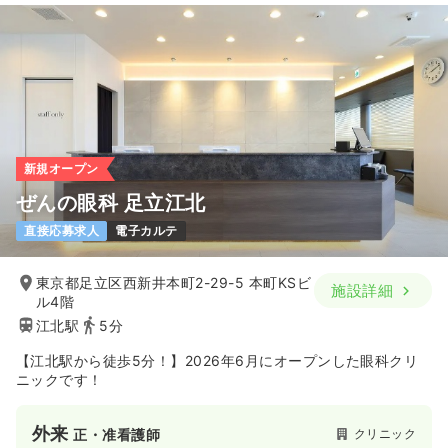
新規オープン
ぜんの眼科 足立江北
直接応募求人
電子カルテ
東京都足立区西新井本町2-29-5 本町KSビ
施設詳細
ル4階
江北駅
5分
【江北駅から徒歩5分！】2026年6月にオープンした眼科クリ
ニックです！
外来
クリニック
正・准看護師