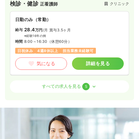
検診・健診
クリニック
正看護師
日勤のみ（常勤）
28.4
給与
万円
/月
賞与3.5ヶ月
※経験16年の例
時間
8:00～16:30
（休憩60分）
日祝休み
4週8休以上
担当業務未経験可
気になる
詳細を見る
内視鏡
クリニック
正看護師
すべての求人を見る
5
日勤のみ（常勤）
21.0〜33.7
給与
万円
/月
賞与3.5ヶ月
※一例
時間
8:00～16:30
（休憩60分）
8:15～16:45
（休憩60分）
日祝休み
4週8休以上