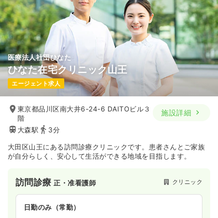
医療法人社団ひなた
ひなた在宅クリニック山王
エージェント求人
東京都品川区南大井6-24-6 DAITOビル３
施設詳細
階
大森駅
3分
大田区山王にある訪問診療クリニックです。患者さんとご家族
が自分らしく、安心して生活ができる地域を目指します。
訪問診療
クリニック
正・准看護師
日勤のみ（常勤）