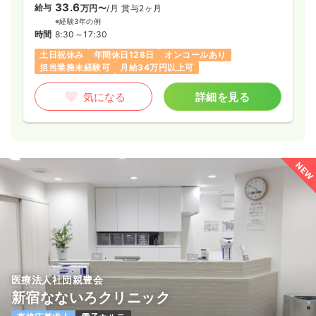
33.6
給与
万円〜
/月
賞与2ヶ月
※経験3年の例
時間
8:30～17:30
土日祝休み
年間休日128日
オンコールあり
担当業務未経験可
月給34万円以上可
気になる
詳細を見る
NEW
医療法人社団親豊会
新宿なないろクリニック