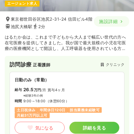
検診・健診
クリニック
保健師
エージェント求人
2,000
給与
時給
円
時間
8:30～12:30
一時募集休止
日勤のみ（常勤）
東京都世田谷区池尻2-31-24 信田ビル4階
施設詳細
土日祝休み
25.0
給与
万円
/月
賞与85.6万円
池尻大橋駅
2分
※一例
気になる
詳細を見る
はるたか会は、これまで子どもから大人まで幅広い世代の方へ
時間
8:30～17:00
（休憩60分）
在宅医療を提供してきました。我が国で最大規模の小児在宅医
日祝休み
4週8休以上
担当業務未経験可
ブランク可
療の医療機関として開設し、人工呼吸器を使用されている方や
気管切開している方も多く受け入れています。
気になる
詳細を見る
また、小児を含み在宅での緩和医療を提供している医療機関で
訪問診療
クリニック
正看護師
もあり、悪性腫瘍から心不全、染色体異常症まで幅広い疾患の
患者様がいらっしゃいます。できる限り長く安心して、苦痛な
く家族と共に過ごせるように支援をしてきました。
日勤のみ（常勤）
東京23区を診療エリアとしており、全ての患者様を断らないと
いう理念で運営しています。
26.5
給与
万円
/月
賞与4ヶ月
※経験3年の例
時間
9:00～18:00
（休憩60分）
土日祝休み
年間休日120日
担当業務未経験可
月給31万円以上可
気になる
詳細を見る