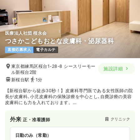
医療法人社団 桜永会
つさかこどもおとな皮膚科・泌尿器科
直接応募求人
電子カルテ
東京都練馬区桜台1-28-8 シースリーモー
施設詳細
ル新桜台2階
新桜台駅
1分
【新桜台駅から徒歩30秒！】皮膚科専門医である女性医師の院
長が皮膚科､小児皮膚科の保険診療を中心とし､自費診療の美容
皮膚科にも力を入れております。
お子さまからご年配の方まで、お一人お一人の症状に合わせた
きめ細かい診療を心がけてまいります。
外来
クリニック
正・准看護師
日勤のみ（常勤）