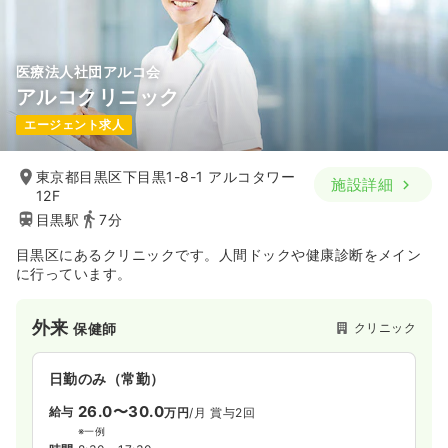
気になる
詳細を見る
医療法人社団アルコ会
アルコクリニック
検診・健診
クリニック
正看護師 / 管理職
エージェント求人
日勤のみ（常勤）
東京都目黒区下目黒1-8-1 アルコタワー
600
施設詳細
給与
万円〜
/年
12F
※一例
目黒駅
7分
時間
8:00～16:30
（休憩60分）
8:15～16:45
（休憩60分）
目黒区にあるクリニックです。人間ドックや健康診断をメイン
日祝休み
4週8休以上
に行っています。
気になる
詳細を見る
外来
クリニック
保健師
外来
クリニック
正看護師
日勤のみ（常勤）
26.0〜30.0
給与
万円
/月
賞与2回
一時募集休止
日勤のみ（常勤）
※一例