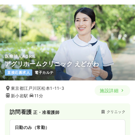
医療法人AGRIE
アグリホームクリニック えどがわ
直接応募求人
電子カルテ
東京都江戸川区松本1ｰ11ｰ3
施設詳細
新小岩駅
11分
訪問看護
クリニック
正・准看護師
日勤のみ（常勤）