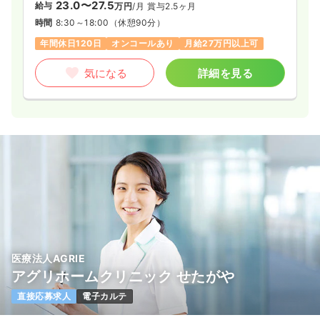
23.0〜27.5
給与
万円
/月
賞与2.5ヶ月
時間
8:30～18:00
（休憩90分）
年間休日120日
オンコールあり
月給27万円以上可
気になる
詳細を見る
医療法人AGRIE
アグリホームクリニック せたがや
直接応募求人
電子カルテ