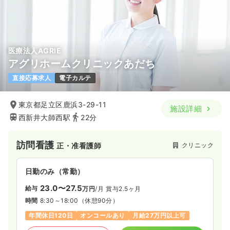
医療法人AGRIE
アグリホームクリニックあだち
直接応募求人
電子カルテ
東京都足立区鹿浜3-29-11
施設詳細
西新井大師西駅
22分
訪問看護
クリニック
正・准看護師
日勤のみ（常勤）
23.0〜27.5
給与
万円
/月
賞与2.5ヶ月
時間
8:30～18:00
（休憩90分）
年間休日120日
オンコールあり
月給27万円以上可