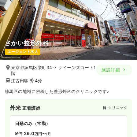
さかい整形外科
エージェント求人
東京都練馬区栄町34-7 クイーンズコート1
施設詳細
階
江古田駅
4分
練馬区の地域に密着した整形外科のクリニックです♪
外来
クリニック
正看護師
日勤のみ（常勤）
29.0
給与
万円〜
/月