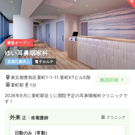
新規オープン
ゆい耳鼻咽喉科
直接応募求人
電子カルテ
東京都豊島区要町1-1-11 要町KTビル5階
施設詳細
要町駅
1分
2026年9月に要町駅近くに開院予定の耳鼻咽喉科クリニックで
す！
外来
クリニック
正・准看護師
日勤のみ（常勤）