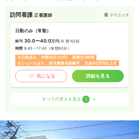
私は家庭医療専門医で子どもの発熱からご高齢の方の在宅療養
まで、世代をこえて家族全体を支える医療を行っています。病
訪問看護
クリニック
正看護師
気を診るだけでなく、“人・家族・暮らし・想い”にも 寄り添
い、笑顔が生まれる医療を届けることを大切にしています。
副代表は、事務長に加え、訪問看護ステーションの所長や医療
日勤のみ（常勤）
法人の看護師長を務めた、
経験豊かな看護師です。
30.0〜40.0
給与
万円
/月
賞与2回
スタッフ一人ひとりの声を大切にし、患者さんのみならず、ス
時間
8:45～17:45
（休憩60分）
タッフの幸せにもつながるクリニックを目指しています。2025
年6月に開院し、現在は訪問診療を主に行っていますが、2026
土日祝休み
年間休日120日
残業月5時間
年4月より外来棟含めた新しいクリニックを開院しました。
オンコールあり
担当業務未経験可
月給40万円以上可
気になる
詳細を見る
外来
クリニック
正・准看護師
すべての求人を見る
2
一時募集休止
日勤のみ（常勤）
30.0〜38.0
給与
万円
/月
賞与2回
時間
8:45～18:15
（休憩90分）