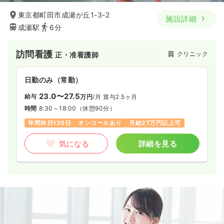
東京都町田市成瀬が丘1-3-2
施設詳細
成瀬駅
6分
訪問看護
クリニック
正・准看護師
日勤のみ（常勤）
23.0〜27.5
給与
万円
/月
賞与2.5ヶ月
時間
8:30～18:00
（休憩90分）
年間休日120日
オンコールあり
月給27万円以上可
気になる
詳細を見る