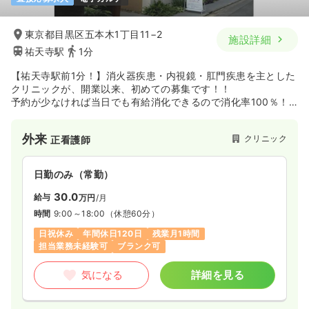
東京都目黒区五本木1丁目11−2
施設詳細
祐天寺駅
1分
【祐天寺駅前1分！】消火器疾患・内視鏡・肛門疾患を主とした
クリニックが、開業以来、初めての募集です！！
予約が少なければ当日でも有給消化できるので消化率100％！
プライベートも充実出来ます。
外来
クリニック
正看護師
日勤のみ（常勤）
30.0
給与
万円
/月
時間
9:00～18:00
（休憩60分）
日祝休み
年間休日120日
残業月1時間
担当業務未経験可
ブランク可
気になる
詳細を見る