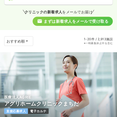
クリニックの新着求人
をメールでお届け
まずは新着求人をメールで受け取る
1-20件 / 2,913施設
※一時募集休止中を含む
医療法人AGRIE
アグリホームクリニックまちだ
直接応募求人
電子カルテ