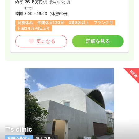
26.6
給与
万円
/月
賞与3.5ヶ月
※一例
時間
8:00～16:00
（休憩60分）
日祝休み
年間休日120日
4週8休以上
ブランク可
月給26万円以上可
気になる
詳細を見る
NEW
T's clinic
直接応募求人
電子カルテ