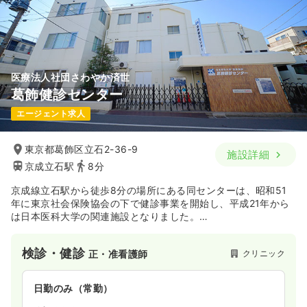
土日祝休み
年間休日120日
残業月5時間
担当業務未経験可
月給38万円以上可
気になる
詳細を見る
医療法人社団さわやか済世
訪問診療
クリニック
正・准看護師
葛飾健診センター
エージェント求人
一時募集休止
日勤のみ（常勤）
32.0〜40.0
給与
万円
/月
賞与2回
東京都葛飾区立石2-36-9
施設詳細
時間
8:45～17:45
（休憩60分）
京成立石駅
8分
土日祝休み
年間休日120日
残業月5時間
京成線立石駅から徒歩8分の場所にある同センターは、昭和51
オンコールあり
担当業務未経験可
月給40万円以上可
年に東京社会保険協会の下で健診事業を開始し、平成21年から
は日本医科大学の関連施設となりました。
気になる
詳細を見る
現在「生活習慣病」「人間ドック」「巡回健診」をメインに健
診を行っています。利用者は年間で10万人を超え、1日に訪れる
検診・健診
クリニック
正・准看護師
患者数は約200名と、地域から最も信頼される健診センターで
す。
日勤のみ（常勤）