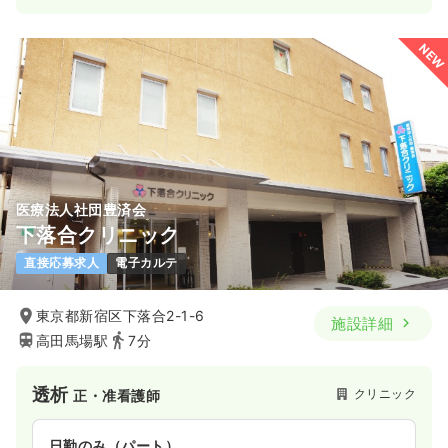
NEW
医療法人社団豊済会
下落合クリニック
直接応募求人
電子カルテ
東京都新宿区下落合2-1-6
施設詳細
高田馬場駅
7分
透析
クリニック
正・准看護師
日勤のみ（パート）