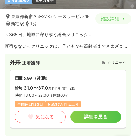
直接応募求人
電子カルテ
東京都新宿区3-27-5 ケースリービル4F
施設詳細
新宿駅
1分
～365日、地域に寄り添う総合クリニック～
新宿なないろクリニックは、子どもから高齢者までさまざまな
世代の診療を行う地域密着型クリニックです。
土日祝日も休まず夜22時まで診療を行い、「仕事帰りでも受診
外来
クリニック
正看護師
できる」「休日でも相談できる」安心を地域に提供していま
す。
保険診療だけでなく、自費診療・予防医療にも取り組み、一人
日勤のみ（常勤）
ひとりのライフスタイルや価値観に寄り添った医療を大切にし
ています。
31.0〜37.0
給与
万円
/月
賞与2回
時間
13:00～22:00
（休憩60分）
年間休日125日
月給37万円以上可
気になる
詳細を見る