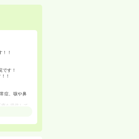
す！！
院です！
す！！
常症、咳や鼻
医療を提供して
ともに身体疾患