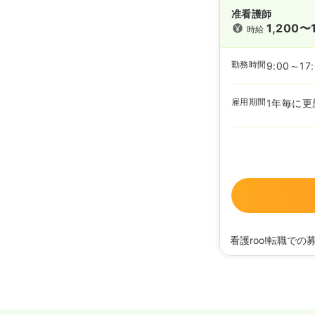
准看護師
1,200〜
時給
勤務時間
9:00～17
雇用期間
1年毎に更
看護roo!転職での
2025/01/15
正・准看