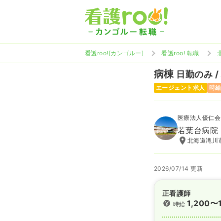
看護roo![カンゴルー]
看護roo! 転職
病棟
日勤のみ /
エージェント求人
時給
医療法人優仁会
若葉台病院
北海道滝川市
2026/07/14 更新
正看護師
1,200〜
時給