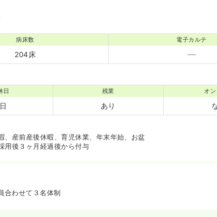
境
病床数
電子カルテ
204床
休日
残業
オン
2日
あり
暇、産前産後休暇、育児休業、年末年始、お盆
採用後３ヶ月経過後から付与
員合わせて３名体制