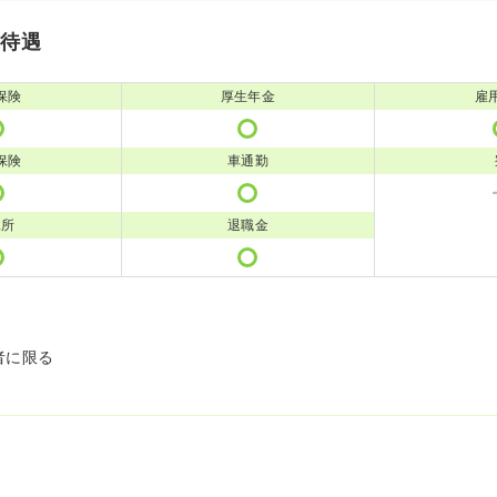
・待遇
保険
厚生年金
雇
保険
車通勤
児所
退職金
者に限る