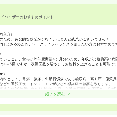
アドバイザーのおすすめポイント
両立◎》
のため、突発的な残業が少なく、ほとんど残業がございません！
12日と多めのため、ワークライフバランスを整えたい方におすすめで
》
ていること、賞与が昨年度実績4ヶ月分のため、年収が比較的高い病
は4～5回ですが、夜勤回数を増やしてお給料を上げることも可能で
★》
内科として、胃痛、腹痛、生活習慣病である糖尿病・高血圧・脂質異
などの風邪症状、インフルエンザなどの感染症の診察を致します。
支えられ30数年にわたり地域の医療・介護の療養型の病院としての
続きを読む
科診療も地域に開かれたものになっており、入院患者様と外来患者様
感のあるトータルケアを提供できる体制を整えております。