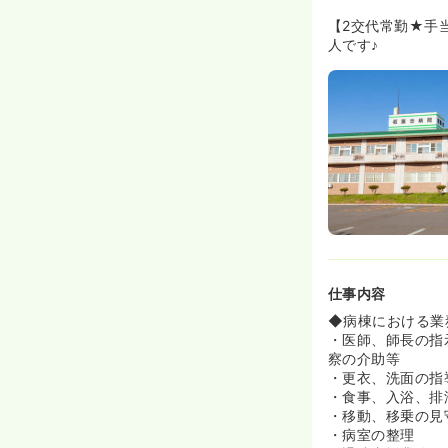
【2交代常勤★手
人です♪
仕事内容
◆病棟における業
・医師、師長の指
察の介助等
・更衣、洗面の指
・食事、入浴、排
・移動、移乗の見
・病室の整理