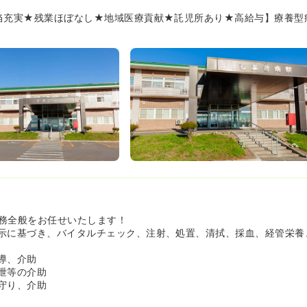
当充実★残業ほぼなし★地域医療貢献★託児所あり★高給与】療養型
務全般をお任せいたします！
示に基づき、バイタルチェック、注射、処置、清拭、採血、経管栄養
導、介助
泄等の介助
守り、介助