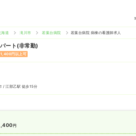
北海道
滝川市
若葉台病院
若葉台病院 病棟の看護師求人
 パート(非常勤)
1,400円以上可
 / 江部乙駅 徒歩15分
1,400
円