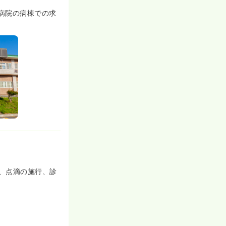
病院の病棟での求
、点滴の施行、診