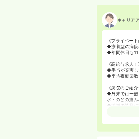
キャリア
《プライベート
◆療養型の病院
◆年間休日も1
《高給与求人！
◆手当が充実し
◆平均夜勤回数
《病院のご紹介
◆外来では一般
水・のどの痛み
◆地域の皆様に
おります！
◆歯科診療、内
もあわせた安心