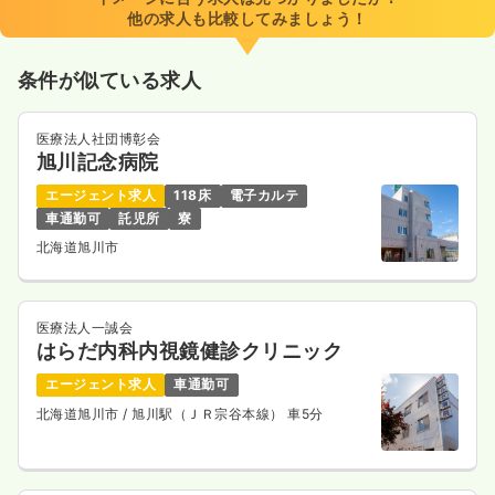
日祝休み
第二新卒可
月給24万円以上可
他の求人も比較してみましょう！
気になる
詳細を見る
条件が似ている求人
医療法人社団博彰会
一時募集休止
日勤のみ（パート）
旭川記念病院
1,350
給与
時給
円〜
エージェント求人
118床
電子カルテ
時間
8:45～17:00
（休憩60分）
車通勤可
託児所
寮
北海道旭川市
日祝休み
第二新卒可
時給1,300円以上可
気になる
詳細を見る
医療法人一誠会
はらだ内科内視鏡健診クリニック
エージェント求人
車通勤可
オペ室(手術室)
一般病院
正看護師
北海道旭川市
/ 旭川駅（ＪＲ宗谷本線） 車5分
日勤のみ（常勤）
21.0
給与
万円〜
/月
賞与3.5ヶ月