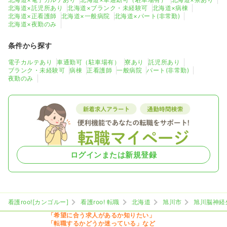
北海道×託児所あり
北海道×ブランク・未経験可
北海道×病棟
北海道×正看護師
北海道×一般病院
北海道×パート(非常勤)
北海道×夜勤のみ
条件から探す
電子カルテあり
車通勤可（駐車場有）
寮あり
託児所あり
ブランク・未経験可
病棟
正看護師
一般病院
パート(非常勤)
夜勤のみ
ログインまたは新規登録
看護roo![カンゴルー]
看護roo! 転職
北海道
旭川市
旭川脳神経
「希望に合う求人があるか知りたい」
「転職するかどうか迷っている」など