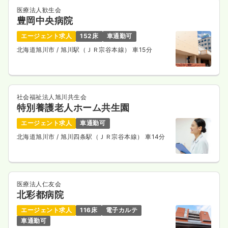
※一例
医療法人歓生会
時間
8:00～17:00
（休憩60分）
豊岡中央病院
4週8休以上
オンコールあり
月給21万円以上可
エージェント求人
152床
車通勤可
北海道旭川市
/ 旭川駅（ＪＲ宗谷本線） 車15分
気になる
詳細を見る
社会福祉法人旭川共生会
特別養護老人ホーム共生園
エージェント求人
車通勤可
北海道旭川市
/ 旭川四条駅（ＪＲ宗谷本線） 車14分
医療法人仁友会
北彩都病院
エージェント求人
116床
電子カルテ
車通勤可