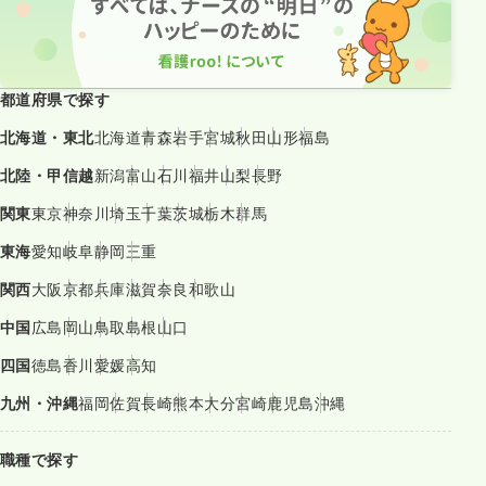
都道府県で探す
北海道・東北
北海道
青森
岩手
宮城
秋田
山形
福島
北陸・甲信越
新潟
富山
石川
福井
山梨
長野
関東
東京
神奈川
埼玉
千葉
茨城
栃木
群馬
東海
愛知
岐阜
静岡
三重
関西
大阪
京都
兵庫
滋賀
奈良
和歌山
中国
広島
岡山
鳥取
島根
山口
四国
徳島
香川
愛媛
高知
九州・沖縄
福岡
佐賀
長崎
熊本
大分
宮崎
鹿児島
沖縄
職種で探す