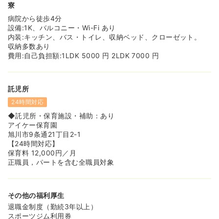
寮
病院から徒歩4分
設備:1K、バルコニー・Wi-Fi あり
内装:キッチン、バス・トイレ、収納ベッド、クローゼット。
収納多数あり
費用:自己負担額:1LDK 5000 円 2LDK 7000 円
託児所
24時間対応
◆託児所・保育施設・補助：あり
アイケー保育園
旭川市9条通21丁目2-1
【24時間対応】
保育料 12,000円／月
正職員，パートを含む全職員対象
その他の福利厚生
退職金制度（勤続3年以上）
スポーツジム利用券