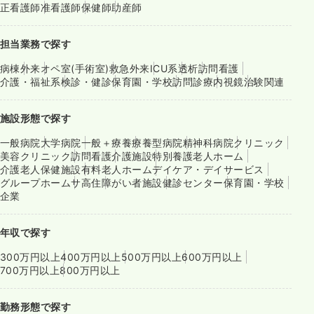
正看護師
准看護師
保健師
助産師
担当業務で探す
病棟
外来
オペ室(手術室)
救急外来
ICU系
透析
訪問看護
介護・福祉系
検診・健診
保育園・学校
訪問診療
内視鏡
治験関連
施設形態で探す
一般病院
大学病院
一般＋療養
療養型病院
精神科病院
クリニック
美容クリニック
訪問看護
介護施設
特別養護老人ホーム
介護老人保健施設
有料老人ホーム
デイケア・デイサービス
グループホーム
サ高住
障がい者施設
健診センター
保育園・学校
企業
年収で探す
300万円以上
400万円以上
500万円以上
600万円以上
700万円以上
800万円以上
勤務形態で探す