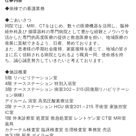
仕事内容
◆年齢関係なく意見が言える環境のため風通しの良い職場
です！
◆病棟での看護業務
【子育て世代も働きやすい環境です】
◆ごあいさつ
◆看護部長さん、看護師長さんがシフト調整を頑張ってお
同院では、MRI、CTをはじめ、数々の医療機器を活用し、脳神
ります！
経外科及び 循環器科の専門病院として豊かな経験とノウハウを
◆お子様の行事なども休みやすかったり、急な熱発への理
活かした専門的高度医療の提供と救急医療を担い、地域医療の
解がある環境です。
発展に貢献できるよう、日夜、努めております。
また、患者様の早期社会復帰、家庭復帰を通じて、地域の皆さ
【残業月平均3時間！】
まに広く信頼される病院となれるよう職員一同、使命感を持
◆急性期病棟をもつ病院ですが、残業は月平均3時間ほど
ち、誠心誠意努力していきたいと考えております。
です！
◆業務が残っていたら、みなさんで協力し終わらせる風土
◆施設概要
があります！
5階 リハビリテーション室
◆救急対応については救急救命士が対応をしてくれるため
4階 ナースステーション 特別入浴室
残業になることも少ないです！
3階 ナースステーション 病室302～315(回復期リハビリテーシ
ョン病棟)
【中途入職の方にも手厚い研修があります】
デイルーム 浴室 高気圧酸素療法室
◆中途で入職した方にもしっかりと研修をしていただけま
2階 ナースステーション HCU 病室201～215 手術室 家族控室
す！
IC室
◆〔新人が入社してからの流れ〕
1階 外来診察室 処置室 救急処置室 レントゲン室 CT室 MRI室
①看護職員研修(採用時の看護技術のチェックリストを記
薬局
載)
カテーテル検査室 臨床検査室 生理検査室 事務室 売店
②指導者と共に日常業務を行う
地下1階 厨房 ボイラー室