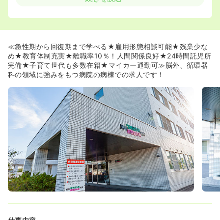
◆2交代常勤、日勤常勤、非常勤といった様々な雇用形態
で相談可能です！
◆休日数を増やすための増員募集であるため、働き方も相
談に乗っていただけます！
≪急性期から回復期まで学べる★雇用形態相談可能★残業少な
【充実の福利厚生☆ママさんナースの方にもオススメで
め★教育体制充実★離職率10％！人間関係良好★24時間託児所
す】
完備★子育て世代も多数在籍★マイカー通勤可≫脳外、循環器
◆24時間託児所を完備している為、多くのママさんナース
科の領域に強みをもつ病院の病棟での求人です！
がご活躍しております！またマイカー通勤も可能です！
◆託児所利用の際は、補助がございます！
◆駐車場は無料ですので、気軽に車通勤が可能です！
【やりがいと成長が感じられる職場です】
◆地域に必要不可欠な病院を目指し、看護師がいきいきと
働き続けられる職場です！
◆専門の医療スタッフと連携して、質の高い看護を提供し
ています！
◆看護師としてのスキルアップだけではなく、研修会を通
じて看護師の知識・技術の向上も図っています！
【離職率10％！風通しの良い職場です】
◆業務が残っていたらみんなで声を掛け合い、協力し合う
風土があります！