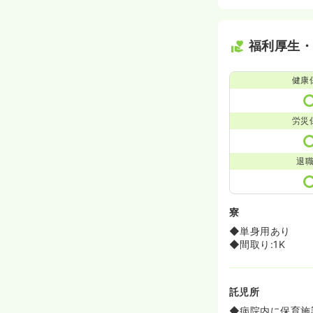
福利厚生
健康
労災
退
寮
◆単身用あり
◆間取り:1K
託児所
◆病院内に保育施