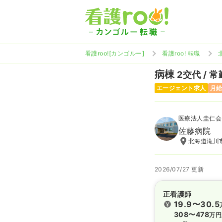
看護roo![カンゴルー]
看護roo! 転職
病棟
2交代 / 常
エージェント求人
月給
医療法人圭仁会
佐藤病院
北海道滝川市
2026/07/27 更新
正看護師
19.9〜30.5
308〜478
万円