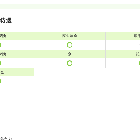
・待遇
保険
厚生年金
雇
保険
寮
託
職金
設有り