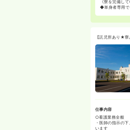
《寮を完備して
◆単身者専用で
【託児所あり★寮
仕事内容
○看護業務全般
・医師の指示の下
います