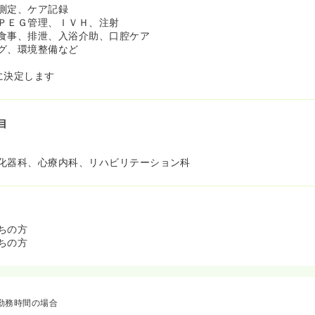
測定、ケア記録
ＰＥＧ管理、ＩＶＨ、注射
食事、排泄、入浴介助、口腔ケア
グ、環境整備など
に決定します
目
化器科、心療内科、リハビリテーション科
ちの方
ちの方
勤務時間の場合