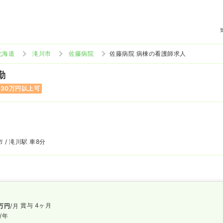
北海道
滝川市
佐藤病院
佐藤病院 病棟の看護師求人
勤
30万円以上可
 / 滝川駅 車8分
賞与 4ヶ月
万円
/月
/年