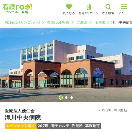
気になる
登録/ログイン
求人検索
メニュー
看護roo![カンゴルー]
看護roo! 転職
北海道
滝川市
滝川中央病
2026/08/03更新
医療法人優仁会
滝川中央病院
エージェント求人
297床
電子カルテ
託児所
車通勤可