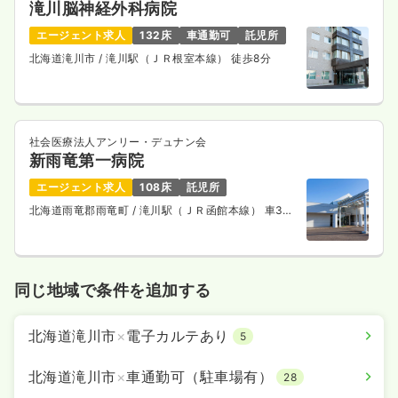
滝川脳神経外科病院
エージェント求人
132床
車通勤可
託児所
北海道滝川市
/ 滝川駅（ＪＲ根室本線） 徒歩8分
社会医療法人アンリー・デュナン会
新雨竜第一病院
エージェント求人
108床
託児所
北海道雨竜郡雨竜町
/ 滝川駅（ＪＲ函館本線） 車30
分
同じ地域で条件を追加する
北海道滝川市
×
電子カルテあり
5
北海道滝川市
×
車通勤可（駐車場有）
28