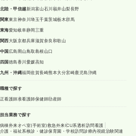
北陸・甲信越
新潟
富山
石川
福井
山梨
長野
関東
東京
神奈川
埼玉
千葉
茨城
栃木
群馬
東海
愛知
岐阜
静岡
三重
関西
大阪
京都
兵庫
滋賀
奈良
和歌山
中国
広島
岡山
鳥取
島根
山口
四国
徳島
香川
愛媛
高知
九州・沖縄
福岡
佐賀
長崎
熊本
大分
宮崎
鹿児島
沖縄
職種で探す
正看護師
准看護師
保健師
助産師
担当業務で探す
病棟
外来
オペ室(手術室)
救急外来
ICU系
透析
訪問看護
介護・福祉系
検診・健診
保育園・学校
訪問診療
内視鏡
治験関連