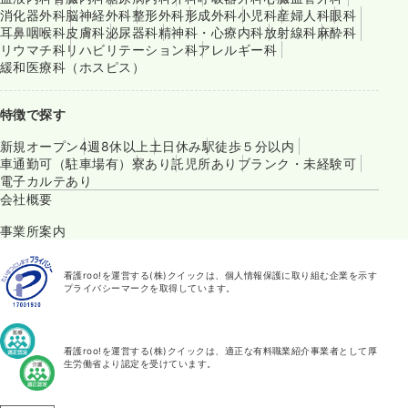
消化器外科
脳神経外科
整形外科
形成外科
小児科
産婦人科
眼科
耳鼻咽喉科
皮膚科
泌尿器科
精神科・心療内科
放射線科
麻酔科
リウマチ科
リハビリテーション科
アレルギー科
緩和医療科（ホスピス）
特徴で探す
新規オープン
4週8休以上
土日休み
駅徒歩５分以内
車通勤可（駐車場有）
寮あり
託児所あり
ブランク・未経験可
電子カルテあり
会社概要
事業所案内
看護roo!を運営する(株)クイックは、個人情報保護に取り組む企業を示す
プライバシーマークを取得しています。
看護roo!を運営する(株)クイックは、適正な有料職業紹介事業者として厚
生労働省より認定を受けています。