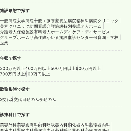
施設形態で探す
一般病院
大学病院
一般＋療養
療養型病院
精神科病院
クリニック
美容クリニック
訪問看護
介護施設
特別養護老人ホーム
介護老人保健施設
有料老人ホーム
デイケア・デイサービス
グループホーム
サ高住
障がい者施設
健診センター
保育園・学校
企業
年収で探す
300万円以上
400万円以上
500万円以上
600万円以上
700万円以上
800万円以上
勤務形態で探す
2交代
3交代
日勤のみ
夜勤のみ
診療科目で探す
美容外科
美容皮膚科
内科
呼吸器内科
消化器内科
循環器内科
血液内科
腎臓内科
糖尿病内科
外科
呼吸器外科
心臓血管外科