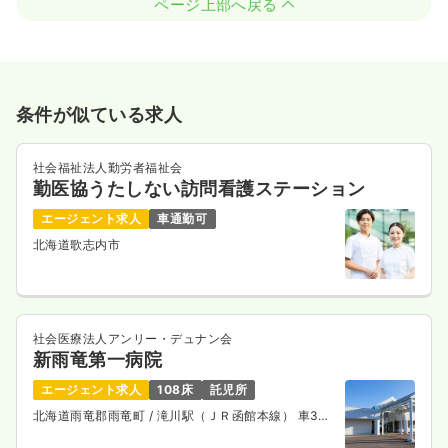
ページ上部へ戻る
条件が似ている求人
社会福祉法人勤労者福祉会
勤医協うたしない訪問看護ステーション
エージェント求人
車通勤可
北海道歌志内市
社会医療法人アンリー・デュナン会
新雨竜第一病院
エージェント求人
108床
託児所
北海道雨竜郡雨竜町
/ 滝川駅（ＪＲ函館本線） 車30
分