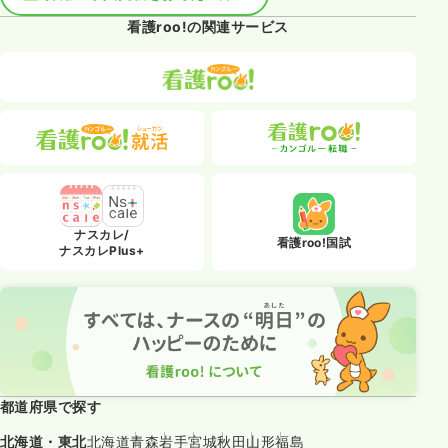
看護roo!の関連サービス
ナスカレ/
看護roo!国試
ナスカレPlus+
都道府県で探す
北海道・東北
北海道
青森
岩手
宮城
秋田
山形
福島