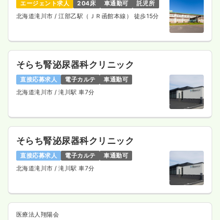
エージェント求人
204床
車通勤可
託児所
北海道滝川市
/ 江部乙駅（ＪＲ函館本線） 徒歩15分
そらち腎泌尿器科クリニック
直接応募求人
電子カルテ
車通勤可
北海道滝川市
/ 滝川駅 車7分
そらち腎泌尿器科クリニック
直接応募求人
電子カルテ
車通勤可
北海道滝川市
/ 滝川駅 車7分
医療法人翔陽会