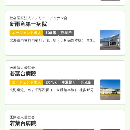
社会医療法人アンリー・デュナン会
新雨竜第一病院
エージェント求人
108床
託児所
北海道雨竜郡雨竜町
/ 滝川駅（ＪＲ函館本線） 車30
分
医療法人優仁会
若葉台病院
エージェント求人
204床
車通勤可
託児所
北海道滝川市
/ 江部乙駅（ＪＲ函館本線） 徒歩15分
医療法人優仁会
若葉台病院