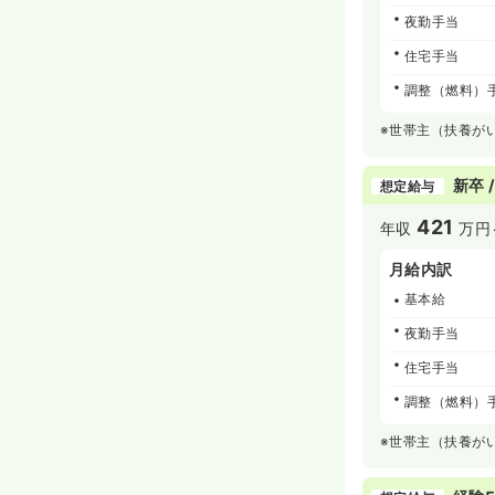
夜勤手当
住宅手当
調整（燃料）
※世帯主（扶養が
新卒 
想定給与
421
年収
万円
月給内訳
基本給
夜勤手当
住宅手当
調整（燃料）
※世帯主（扶養が