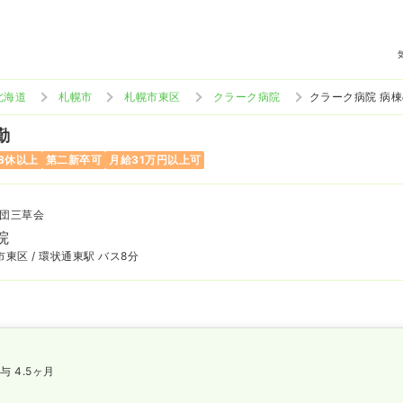
北海道
札幌市
札幌市東区
クラーク病院
クラーク病院 病
勤
8休以上
第二新卒可
月給31万円以上可
団三草会
院
東区 / 環状通東駅 バス8分
与 4.5ヶ月