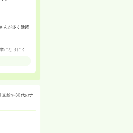
師さんが多く活躍
業になりにく
です！
す！
多くのスタッフ
月支給≫30代のナ