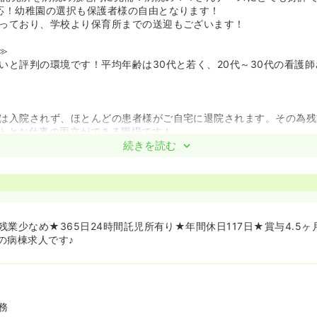
応！幼稚園の選択も保護者様の自由となります！
っており、学校より保育所までの送迎もございます！
≫
いと評判の環境です！平均年齢は30代と若く、20代～30代の看護
は入院されず、ほとんどの患者様がご自宅に退院されます。その為残
トとお仕事の両立ができる職場です！
続きを読む
≫
にもプリセプターがつきます！未経験の方やブランク明けの方も安心
専門看護師を目指している方には嬉しい奨学金制度も整備されていま
携が出来きます！≫
はなく、医師・セラピスト・ソーシャルワーカー・ケアワーカーなど
業少なめ★365日24時間託児所有り★年間休日117日★賞与4.5ヶ
患者様の在宅復帰に力を入れている職場です！
の病棟求人です♪
務