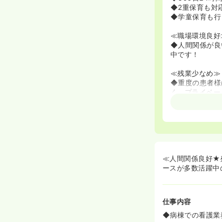
◆2重保育も対
◆学童保育も行
≪職場環境良好
◆人間関係が良
中です！
≪残業少なめ≫
◆重度の患者様
く、プライベー
≪教育体制充実
◆中途入職の方
◆認定看護師や
≪多職種との連
◆看護師だけで
≪人間関係良好★残
が力を合わせて
ースが多数活躍中
仕事内容
◆病棟での看護業