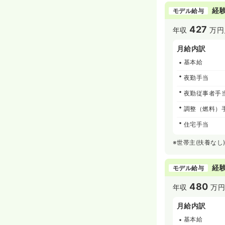
経験
モデル給与
427
年収
万円
月給内訳
基本給
夜勤手当
夜勤従事者手
調整（燃料）
住宅手当
※世帯主(扶養なし
経験
モデル給与
480
年収
万
月給内訳
基本給