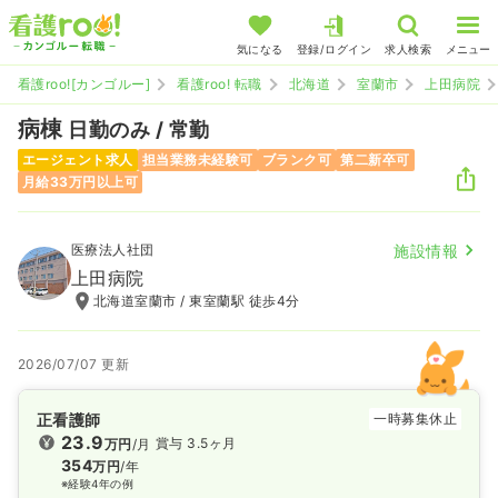
気になる
登録/ログイン
求人検索
メニュー
看護roo![カンゴルー]
看護roo! 転職
北海道
室蘭市
上田病院
病棟
日勤のみ / 常勤
エージェント求人
担当業務未経験可
ブランク可
第二新卒可
月給33万円以上可
医療法人社団
施設情報
上田病院
北海道室蘭市 / 東室蘭駅 徒歩4分
2026/07/07 更新
正看護師
一時募集休止
23.9
賞与 3.5ヶ月
万円
/月
354
万円
/年
※経験4年の例