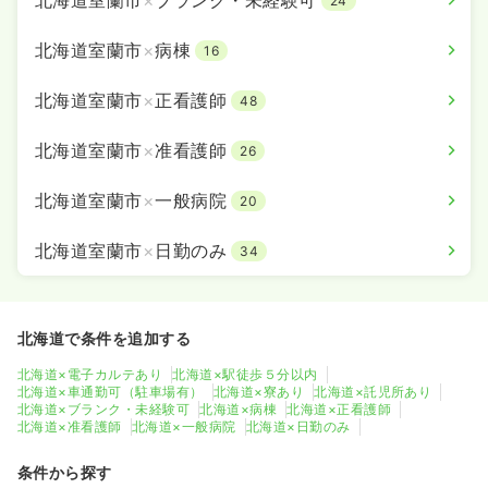
24
北海道室蘭市
×
病棟
16
北海道室蘭市
×
正看護師
48
北海道室蘭市
×
准看護師
26
北海道室蘭市
×
一般病院
20
北海道室蘭市
×
日勤のみ
34
北海道で条件を追加する
北海道×電子カルテあり
北海道×駅徒歩５分以内
北海道×車通勤可（駐車場有）
北海道×寮あり
北海道×託児所あり
北海道×ブランク・未経験可
北海道×病棟
北海道×正看護師
北海道×准看護師
北海道×一般病院
北海道×日勤のみ
条件から探す