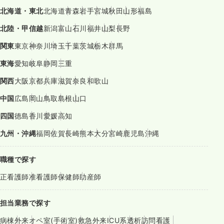
北海道・東北
北海道
青森
岩手
宮城
秋田
山形
福島
北陸・甲信越
新潟
富山
石川
福井
山梨
長野
関東
東京
神奈川
埼玉
千葉
茨城
栃木
群馬
東海
愛知
岐阜
静岡
三重
関西
大阪
京都
兵庫
滋賀
奈良
和歌山
中国
広島
岡山
鳥取
島根
山口
四国
徳島
香川
愛媛
高知
九州・沖縄
福岡
佐賀
長崎
熊本
大分
宮崎
鹿児島
沖縄
職種で探す
正看護師
准看護師
保健師
助産師
担当業務で探す
病棟
外来
オペ室(手術室)
救急外来
ICU系
透析
訪問看護