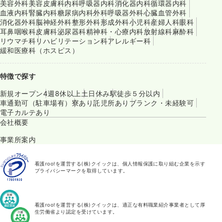
美容外科
美容皮膚科
内科
呼吸器内科
消化器内科
循環器内科
血液内科
腎臓内科
糖尿病内科
外科
呼吸器外科
心臓血管外科
消化器外科
脳神経外科
整形外科
形成外科
小児科
産婦人科
眼科
耳鼻咽喉科
皮膚科
泌尿器科
精神科・心療内科
放射線科
麻酔科
リウマチ科
リハビリテーション科
アレルギー科
緩和医療科（ホスピス）
特徴で探す
新規オープン
4週8休以上
土日休み
駅徒歩５分以内
車通勤可（駐車場有）
寮あり
託児所あり
ブランク・未経験可
電子カルテあり
会社概要
事業所案内
看護roo!を運営する(株)クイックは、個人情報保護に取り組む企業を示す
プライバシーマークを取得しています。
看護roo!を運営する(株)クイックは、適正な有料職業紹介事業者として厚
生労働省より認定を受けています。