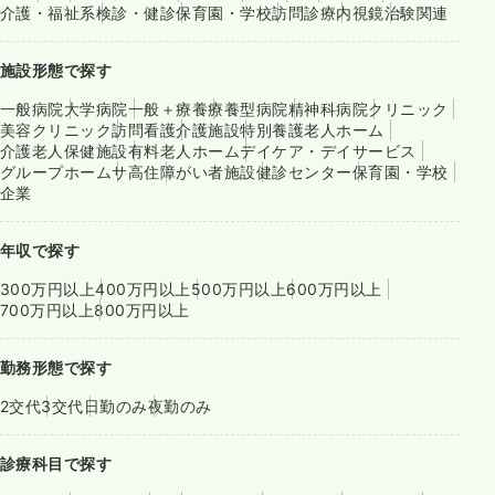
介護・福祉系
検診・健診
保育園・学校
訪問診療
内視鏡
治験関連
施設形態で探す
一般病院
大学病院
一般＋療養
療養型病院
精神科病院
クリニック
美容クリニック
訪問看護
介護施設
特別養護老人ホーム
介護老人保健施設
有料老人ホーム
デイケア・デイサービス
グループホーム
サ高住
障がい者施設
健診センター
保育園・学校
企業
年収で探す
300万円以上
400万円以上
500万円以上
600万円以上
700万円以上
800万円以上
勤務形態で探す
2交代
3交代
日勤のみ
夜勤のみ
診療科目で探す