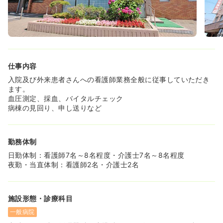
◆勤務の仕方については、長期的に就業をしていただける
うように柔軟に相談可能となっております♪
◆有給取得率は100%ですので、年間休日数も最大120日で
す！
《託児所付き＆寮完備の福利厚生充実♪》
◆6ヶ月～小学校入学までをお預け可能な24時間体制の託
仕事内容
児施設が付いておりますので、お子様お持ちのママさんナ
ースにもおすすめです！
入院及び外来患者さんへの看護師業務全般に従事していただき
◆単身用、世帯用の寮が完備しているので、転居を踏まえ
ます。
た転職活動でも問題なく就業していただけます♪
血圧測定、採血、バイタルチェック
◆各種手当の中では、休日手当も支給されます♪
病棟の見回り、申し送りなど
《定年退職後も長期的に働けます！》
◆60歳の定年後でも基本給が下がらず、嘱託職員でもボー
勤務体制
ナスが支給されます♪
日勤体制：看護師7名～8名程度・介護士7名～8名程度
夜勤・当直体制：看護師2名・介護士2名
施設形態・診療科目
一般病院