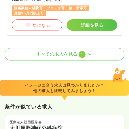
担当業務未経験可
ブランク可
第二新卒可
月給35万円以上可
気になる
詳細を見る
外来
一般病院
正看護師
すべての求人を見る
1
一時募集休止
日勤のみ（常勤）
22.5〜32.0
給与
万円
/月
賞与3.5ヶ月
※一例
イメージに合う求人は見つかりましたか？
時間
9:00～17:00
他の求人も比較してみましょう！
担当業務未経験可
ブランク可
第二新卒可
月給32万円以上可
条件が似ている求人
気になる
詳細を見る
医療法人社団医修会
大川原脳神経外科病院