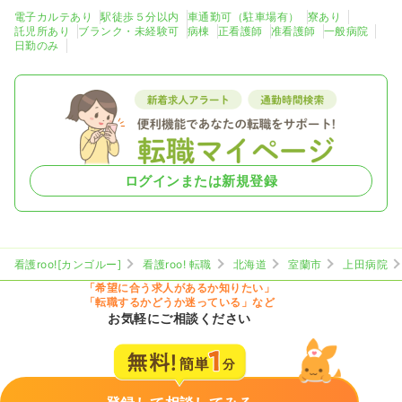
電子カルテあり
駅徒歩５分以内
車通勤可（駐車場有）
寮あり
託児所あり
ブランク・未経験可
病棟
正看護師
准看護師
一般病院
日勤のみ
ログインまたは新規登録
看護roo![カンゴルー]
看護roo! 転職
北海道
室蘭市
上田病院
「希望に合う求人があるか知りたい」
「転職するかどうか迷っている」など
お気軽にご相談ください