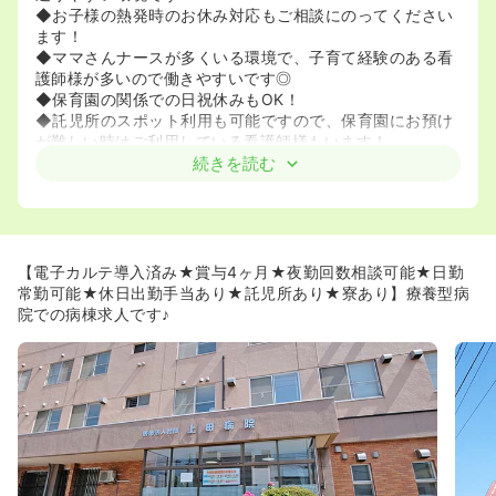
◆お子様の熱発時のお休み対応もご相談にのってください
ます！
◆ママさんナースが多くいる環境で、子育て経験のある看
護師様が多いので働きやすいです◎
◆保育園の関係での日祝休みもOK！
◆託児所のスポット利用も可能ですので、保育園にお預け
が難しい時はご利用している看護師様もいます！
続きを読む
≪通勤のしやすい環境です◎≫
◆東室蘭駅から徒歩5分の場所に位置しており、公共交通
機関でも通いやすい環境です♪
◆マイカー通勤も可能です！無料駐車場をご利用していた
だけます♪
【電子カルテ導入済み★賞与4ヶ月★夜勤回数相談可能★日勤
◆明るく綺麗な施設ですので気持ちよく働いて頂けます。
常勤可能★休日出勤手当あり★託児所あり★寮あり】療養型病
院での病棟求人です♪
《ワークライフバランス重視の方におすすめです！》
◆残業時間が月に3時間以内と少なく、ワークライフバラ
ンスを大切にされたい方にオススメです♪
◆残業がほとんどございません。仕事とプライベートの両
立が図れます。
◆夜勤回数の相談も可能なので、夜勤少なめで1回からの
相談が可能です◎
◆病棟での日勤常勤での働き方も相談可能です♪