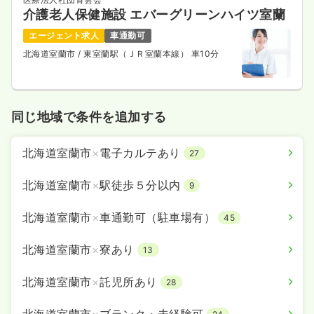
介護老人保健施設 エバーグリーンハイツ室蘭
エージェント求人
車通勤可
北海道室蘭市
/ 東室蘭駅（ＪＲ室蘭本線） 車10分
同じ地域で条件を追加する
北海道室蘭市
×
電子カルテあり
27
北海道室蘭市
×
駅徒歩５分以内
9
北海道室蘭市
×
車通勤可（駐車場有）
45
北海道室蘭市
×
寮あり
13
北海道室蘭市
×
託児所あり
28
北海道室蘭市
×
ブランク・未経験可