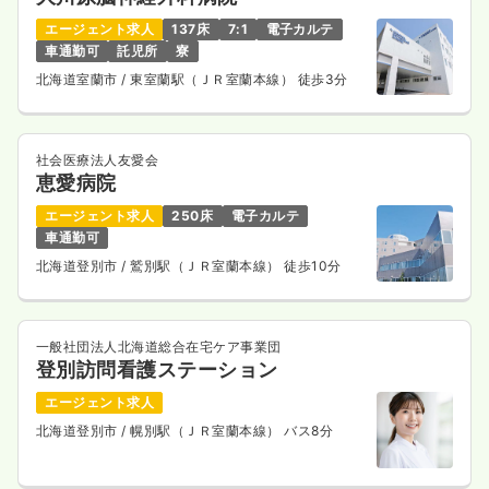
エージェント求人
137床
7:1
電子カルテ
車通勤可
託児所
寮
北海道室蘭市
/ 東室蘭駅（ＪＲ室蘭本線） 徒歩3分
社会医療法人友愛会
恵愛病院
エージェント求人
250床
電子カルテ
車通勤可
北海道登別市
/ 鷲別駅（ＪＲ室蘭本線） 徒歩10分
一般社団法人北海道総合在宅ケア事業団
登別訪問看護ステーション
エージェント求人
北海道登別市
/ 幌別駅（ＪＲ室蘭本線） バス8分