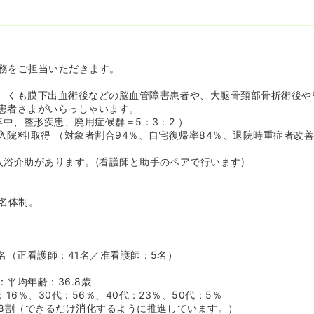
務をご担当いただきます。
、くも膜下出血術後などの脳血管障害患者や、大腿骨頚部骨折術後や
患者さまがいらっしゃいます。
卒中、整形疾患、廃用症候群＝5：3：2 ）
院料Ⅰ取得 （対象者割合94％、自宅復帰率84％、退院時重症者改善
入浴介助があります。(看護師と助手のペアで行います)
1名体制。
名
6名（正看護師：41名／准看護師：5名）
平均年齢：36.8歳
：16％、30代：56％、40代：23％、50代：5％
-8割（できるだけ消化するように推進しています。）