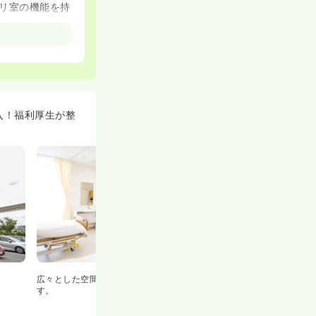
ビリ室の機能を持
ある方も安心で
務遂行のために
入！福利厚生が整
とが可能です☆
児より、夜間は1
2年は11月に、
と十分な配置が
広々とした空間があるので、仕事がしやすい環境で
す。