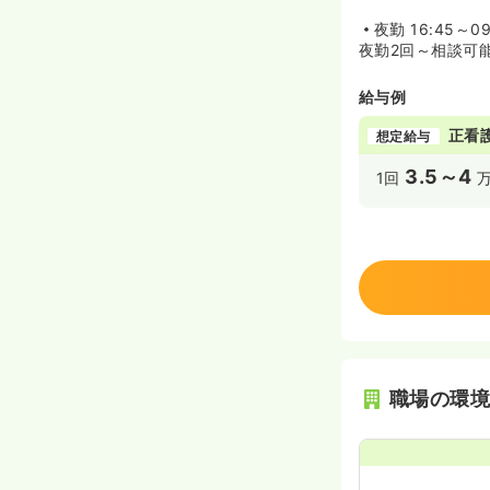
夜勤
16:45～09
夜勤2回～相談可
給与例
正看
想定給与
3.5～4
1回
職場の環