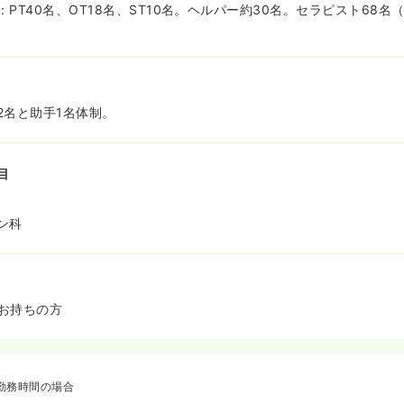
PT40名、OT18名、ST10名。ヘルパー約30名。セラピスト68名（
2名と助手1名体制。
目
ン科
お持ちの方
勤務時間の場合