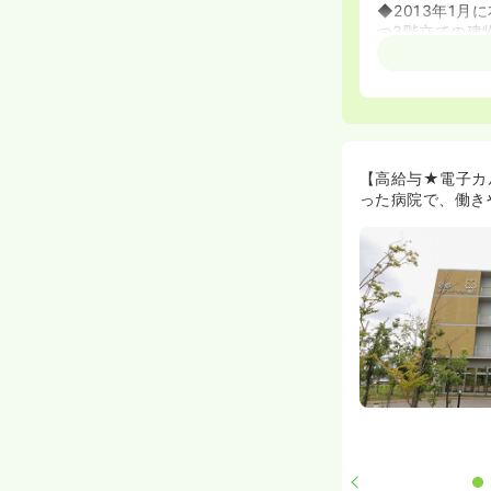
◆2013年1
つ3階立ての建
≪回リハ未経験
◆研修プログラ
す♪リハビリテ
必要なスキルを
≪福利厚生抜群
【高給与★電子カ
◆残業なし！勉
った病院で、働き
◆多数の外部研
◆看護師寮（借
歳児から対応で
◆車通勤の方に
◆無料で参加で
日帰り組みは近
≪夜勤体制充実
◆2名と助手1
行われています