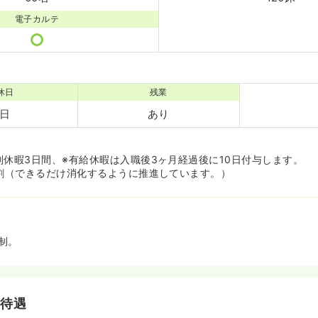
電子カルテ
休日
残業
0日
あり
別休暇3日間、※有給休暇は入職後3ヶ月経過後に10日付与します。
8割（できるだけ消化するように推進しています。）
制。
・待遇