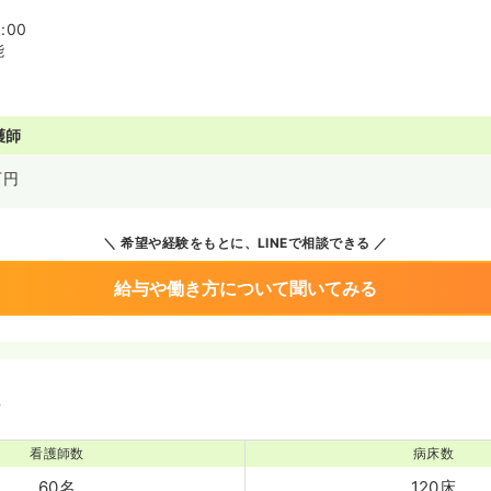
:00
能
護師
万円
希望や経験をもとに、LINEで相談できる
給与や働き方について聞いてみる
境
看護師数
病床数
60名
120床