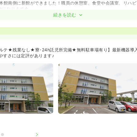
月に本館南側に新館ができました！職員の休憩室、食堂や会議室、リハ
物になります☆
続きを読む
OK≫
ムがあるため、回リハ未経験者でも応募可能です。また、ブランクが
ーションを行う上で必要な基礎知識、書類の書き方・物品使用など業
身につけることができます！
！ママさんナースも安心して働けます♪≫
ルテ★残業なし★寮･24h託児所完備★無料駐車場有り】最新機器導
強会もすべて時間内！プライベートも充実させることができます♪
やすさには定評があります♪
修に参加できます！勤務扱いで交通費及び参加費は病院負担で行くこ
り上げ）・24時間の院内託児所を完備しております！※預かりは0歳
きます。
は嬉しい、駐車場の料金が無料となっています♪
きる旅行が年に1回にあります☆（日帰り、一泊選択可能です。）201
江へ、宿泊組は長島へ旅行に行きました♪
！≫
名体制で、忙しい時間帯には早出、遅出の助手が1名いるので4名体制
！