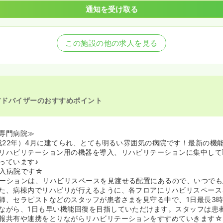
通知を受け取る
この施設の他の求人を見る
アドバイザーのおすすめポイント
専門病院≫
平成22年）4月に建てられ、とても明るい雰囲気の病院です！最新の機
リハビリテーション用の機器を導入、リハビリテーションに集中して
っています♪
入病院です☆
ーションは、リハビリスペースを見渡せる配置にあるので、いつでも
た、病棟内でリハビリが行えるように、各フロアにリハビリスペース
師、セラピストなどのスタッフが患者さまを見守る中で、1日最長3時
ながら、1日も早い機能回復を目指していただけます。スタッフは患
報共有や連携をとりながらリハビリテーションをすすめていきます☆