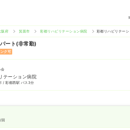
大阪府
箕面市
彩都リハビリテーション病院
彩都リハビリテーシ
 パート(非常勤)
ランク可
わ会
リテーション病院
 / 彩都西駅 バス3分
円
/回