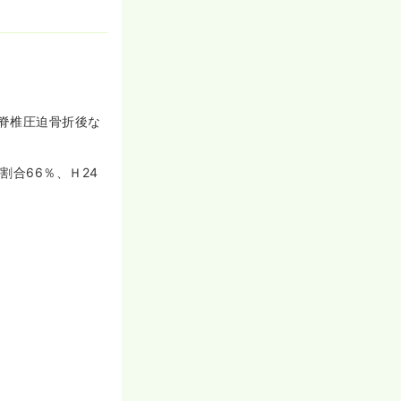
脊椎圧迫骨折後な
割合66％、Ｈ24