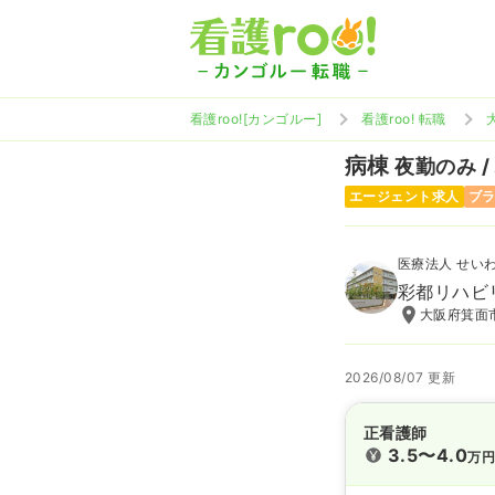
看護roo![カンゴルー]
看護roo! 転職
病棟
夜勤のみ /
エージェント求人
ブ
医療法人 せい
彩都リハビ
大阪府箕面市
2026/08/07 更新
正看護師
3.5〜4.0
万