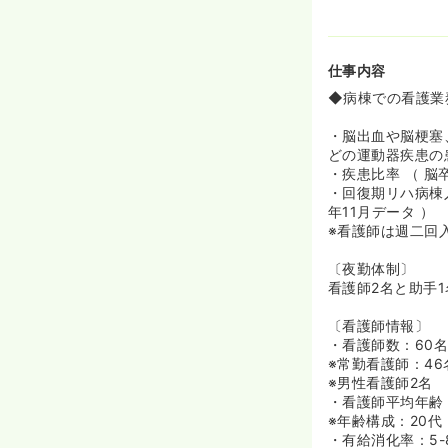
仕事内容
◆病棟での看護業
・脳出血や脳梗塞
どの運動器疾患の
・疾患比率 （ 脳
・回復期リハ病棟入
年11月データ ）
※看護師は週二回
〔夜勤体制〕
看護師2名と助手
〔看護師情報〕
・看護師数：60
※常勤看護師：4
※男性看護師2名
・看護師平均年齢：
※年齢構成：20代
・有給消化率：5