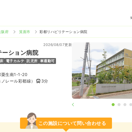
大阪府
箕面市
彩都リハビリテーション病院
2026/08/07更新
テーション病院
0床
電子カルテ
託児所
車通勤可
生南1-1-20
モノレール彩都線）
3分
この施設について問い合わせる