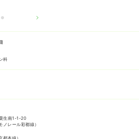
目
ン科
生南1-1-20
モノレール彩都線）
京都本線）