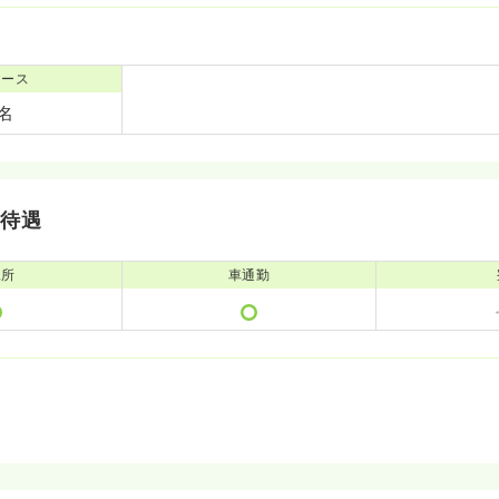
ナース
5名
・待遇
児所
車通勤