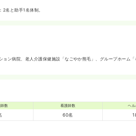
：2名と助手1名体制。
ション病院、老人介護保健施設「なごやか熊毛」、グループホーム「
医師数
看護師数
ヘル
名
60名
1