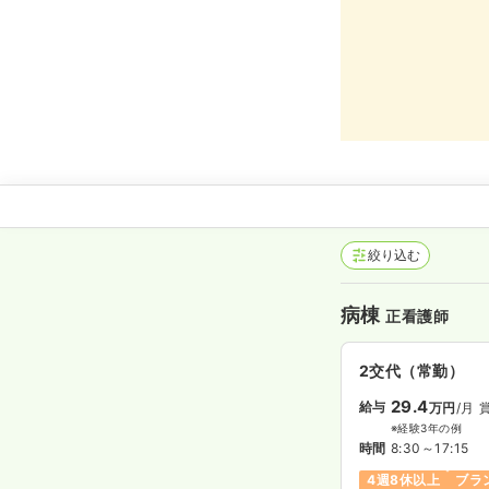
絞り込む
病棟
正看護師
2交代（常勤）
29.4
給与
万円
/月
※経験3年の例
時間
8:30～17:15
4週8休以上
ブラ