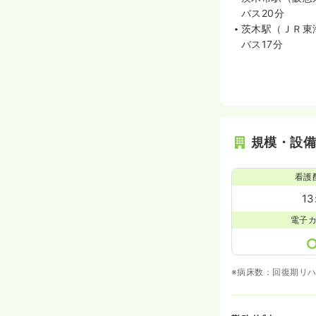
バス20分
茨木駅（ＪＲ東
バス17分
規模・設
看護
13
電子
※病床数：回復期リハ