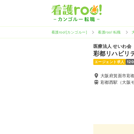
看護roo![カンゴルー]
看護roo! 転職
医療法人 せいわ会
彩都リハビリ
エージェント求人
12
大阪府箕面市彩都粟
彩都西駅（大阪