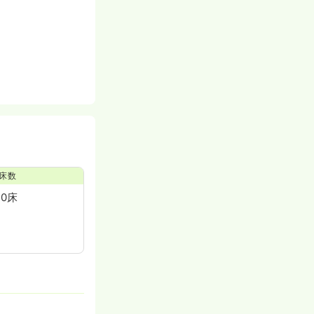
床数
20床