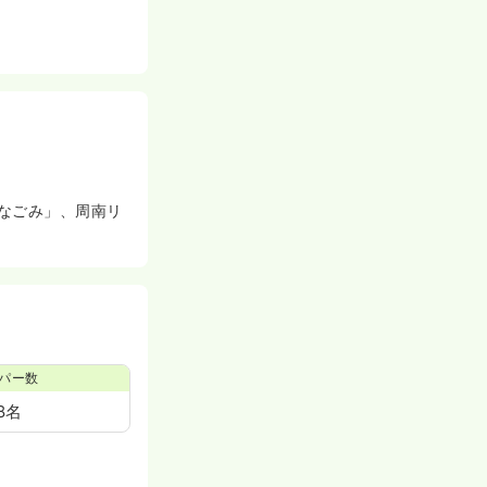
なごみ」、周南リ
パー数
8名