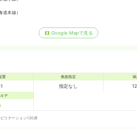
海道本線）
Google Mapで見る
備
配置
救急指定
病
:1
指定なし
1
カルテ
ビリテーション120床