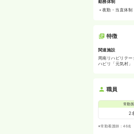
勤務体制
夜勤・当直体制
特徴
関連施設
周南リハビリテー
ハビリ「元気村」
職員
常勤
2
※常勤看護師：46名