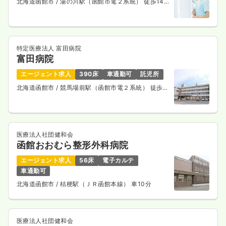
北海道函館市
/ 湯の川駅（函館市電２系統） 徒歩14
一時募集休止
日勤のみ（パート）
分
1,300
給与
時給
円
時間
8:45～15:15
（休憩60分）
特定医療法人 富田病院
土日祝休み
担当業務未経験可
ブランク可
第二新卒可
富田病院
時給1,300円以上可
エージェント求人
390床
車通勤可
託児所
気になる
詳細を見る
北海道函館市
/ 競馬場前駅（函館市電２系統） 徒歩4
分
医療法人社団健和会
函館おおむら整形外科病院
エージェント求人
56床
電子カルテ
車通勤可
北海道函館市
/ 桔梗駅（ＪＲ函館本線） 車10分
医療法人社団健和会