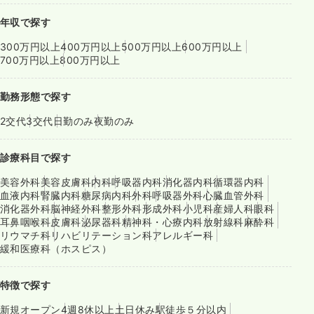
年収で探す
300万円以上
400万円以上
500万円以上
600万円以上
700万円以上
800万円以上
勤務形態で探す
2交代
3交代
日勤のみ
夜勤のみ
診療科目で探す
美容外科
美容皮膚科
内科
呼吸器内科
消化器内科
循環器内科
血液内科
腎臓内科
糖尿病内科
外科
呼吸器外科
心臓血管外科
消化器外科
脳神経外科
整形外科
形成外科
小児科
産婦人科
眼科
耳鼻咽喉科
皮膚科
泌尿器科
精神科・心療内科
放射線科
麻酔科
リウマチ科
リハビリテーション科
アレルギー科
緩和医療科（ホスピス）
特徴で探す
新規オープン
4週8休以上
土日休み
駅徒歩５分以内