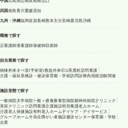
中国
広島
岡山
鳥取
島根
山口
四国
徳島
香川
愛媛
高知
九州・沖縄
福岡
佐賀
長崎
熊本
大分
宮崎
鹿児島
沖縄
職種で探す
正看護師
准看護師
保健師
助産師
担当業務で探す
病棟
外来
オペ室(手術室)
救急外来
ICU系
透析
訪問看護
介護・福祉系
検診・健診
保育園・学校
訪問診療
内視鏡
治験関連
施設形態で探す
一般病院
大学病院
一般＋療養
療養型病院
精神科病院
クリニック
美容クリニック
訪問看護
介護施設
特別養護老人ホーム
介護老人保健施設
有料老人ホーム
デイケア・デイサービス
グループホーム
サ高住
障がい者施設
健診センター
保育園・学校
企業