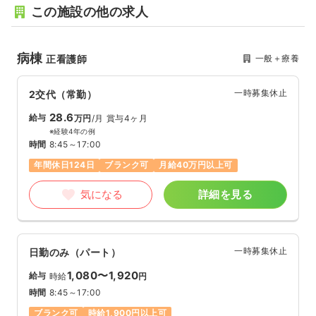
この施設の他の求人
病棟
一般＋療養
正看護師
一時募集休止
2交代（常勤）
28.6
給与
万円
/月
賞与4ヶ月
※経験4年の例
時間
8:45～17:00
年間休日124日
ブランク可
月給40万円以上可
気になる
詳細を見る
一時募集休止
日勤のみ（パート）
1,080〜1,920
給与
時給
円
時間
8:45～17:00
ブランク可
時給1,900円以上可