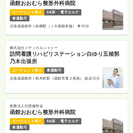
函館おおむら整形外科病院
エージェント求人
56床
電子カルテ
車通勤可
北海道函館市
/ 桔梗駅（ＪＲ函館本線） 車10分
株式会社メディカルシャトー
訪問看護リハビリステーション白ゆり五稜郭
乃木出張所
エージェント求人
車通勤可
北海道函館市
/ 柏木町駅（函館市電２系統） 徒歩12分
医療法人社団健和会
函館おおむら整形外科病院
エージェント求人
56床
電子カルテ
車通勤可