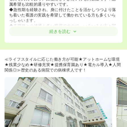
属希望も比較的通りやすいです。
◆急性期を経験され、身に付けたことを活かしつつより落
ち着いた看護の実践を希望して働かれている方も多くいら
っしゃいます。
◆多職種との連携も多い職場ですので、いろいろな方と関
わりながら看護を実践していきたい方やチーム医療をして
続きを読む
いきたい方にもおすすめです！
≪ライフスタイルに合わせた働き方が可能★≫
◆出退勤時間の選択や時短勤務制度など看護師さんのご希
望に合った働き方が出来ます。お子様をお持ちの方やプラ
≪ライフスタイルに応じた働き方が可能★アットホームな環境
イベートを充実させたい看護師さんにおすすめです！曜日
★残業少なめ★研修充実★提携保育園あり★電カル導入★人間
固定の夜勤入りも相談可能です！
関係◎≫歴史のある病院での病棟求人です！
◆勤務時間を短くするのではなく、出勤日数を減らして育
児時短という扱いにしているため、メリハリをつけて働く
ことができます！
◆看護部長をはじめ、病院全体がライフスタイルの変化に
縛られずに働ける職場を目指している素敵な病院です！
≪ママさんナースにおすすめ★≫
◆在籍する看護師の多くが既婚者でママさんナースや今後
出産を希望している方々なので、家庭や子育てへの理解が
あり、お互いに助け合おうという雰囲気のある職場です！