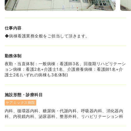
◆人員を手厚くし、お子さんの体調不良などで早退するこ
とになっても十分対応できるようにシフト調整をしている
ので、急なお休みを取らなければいけない時も安心です！
働く看護師の方々の満足度が高いので、人間関係が良く雰
囲気の良い職場です。
仕事内容
◆院外の保育園と提携を結んでおり、お子様をお持ちの看
護師さんも積極的に雇用しております！
◆病棟看護業務全般をご担当して頂きます。
◆産休・育休の取得率は100％です！
◆残業が少なく、多くても月平均3～4時間程度に収まって
おり、多くの方がほぼ定時に退勤しています。
勤務体制
≪気持ちよく働ける環境★≫
夜勤・当直体制：一般病棟：看護師3名、回復期リハビリテーシ
◆病室はほとんどが4人部屋となっているのでベッド間隔
ョン病棟：看護2名+介護士1名、介護療養病棟：看護師1名+介
が広く、清潔感もあって働きやすい院内です！
護士2名(いずれの病棟も3名体制)
◆アディダスのデザインを起用した白衣の色を紺と白の2
色から選ぶことができたり、好きな色のスクラブを着用で
きたりするので、明るい気分で勤務ができると看護師の皆
施設形態・診療科目
さまから好評です！
◆夜勤明けに公休をつけて1週間前後のお休みを取ること
ケアミックス病院
も可能です！中長期のお休みを利用して旅行や帰省をされ
内科、循環器内科、糖尿病・代謝内科、呼吸器内科、消化器内
ている方も多くいらっしゃいます。
科、内視鏡内科、泌尿器科、整形外科、リハビリテーション科
◆人間関係が良く働きやすいというお声を多く頂いており
ます！2年に1回、2泊3日の職員旅行を行うなど仕事以外の
場での交流も盛んに行っています。