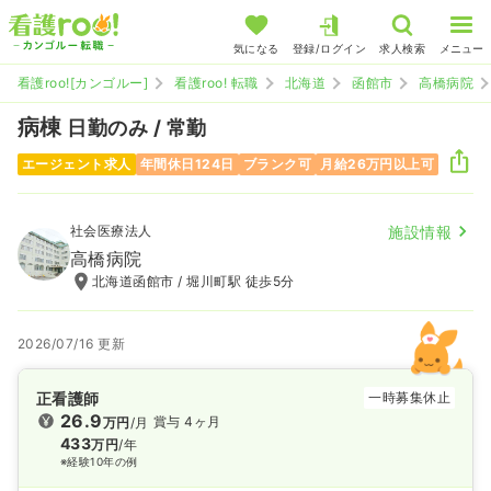
気になる
登録/ログイン
求人検索
メニュー
看護roo![カンゴルー]
看護roo! 転職
北海道
函館市
高橋病院
病棟
日勤のみ / 常勤
エージェント求人
年間休日124日
ブランク可
月給26万円以上可
社会医療法人
施設情報
高橋病院
北海道函館市 / 堀川町駅 徒歩5分
2026/07/16 更新
正看護師
一時募集休止
26.9
賞与 4ヶ月
万円
/月
433
万円
/年
※経験10年の例