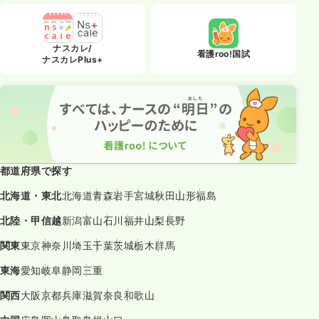
ナスカレ/
看護roo!国試
ナスカレPlus+
都道府県で探す
北海道・東北
北海道
青森
岩手
宮城
秋田
山形
福島
北陸・甲信越
新潟
富山
石川
福井
山梨
長野
関東
東京
神奈川
埼玉
千葉
茨城
栃木
群馬
東海
愛知
岐阜
静岡
三重
関西
大阪
京都
兵庫
滋賀
奈良
和歌山