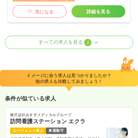
気になる
詳細を見る
訪問診療
一般＋療養
正看護師
すべての求人を見る
2
一時募集休止
日勤のみ（常勤）
19.7〜32.6
給与
万円
/月
賞与2回
※一例
イメージに合う求人は見つかりましたか？
時間
8:45～17:00
他の求人も比較してみましょう！
月給32万円以上可
条件が似ている求人
気になる
詳細を見る
株式会社みすずメディカルグループ
訪問看護ステーション エクラ
その他
一般＋療養
正看護師
エージェント求人
車通勤可