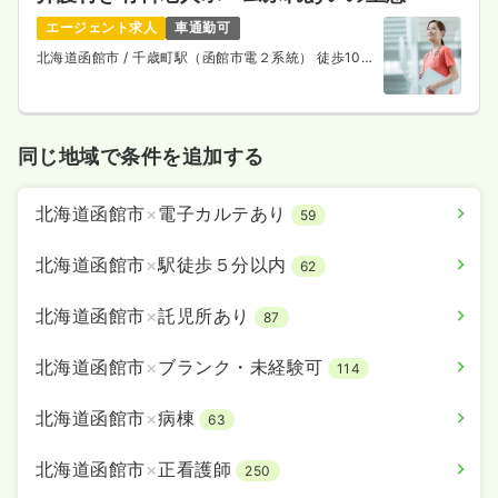
エージェント求人
車通勤可
北海道函館市
/ 千歳町駅（函館市電２系統） 徒歩10
分
同じ地域で条件を追加する
北海道函館市
×
電子カルテあり
59
北海道函館市
×
駅徒歩５分以内
62
北海道函館市
×
託児所あり
87
北海道函館市
×
ブランク・未経験可
114
北海道函館市
×
病棟
63
北海道函館市
×
正看護師
250