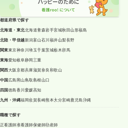
都道府県で探す
北海道・東北
北海道
青森
岩手
宮城
秋田
山形
福島
北陸・甲信越
新潟
富山
石川
福井
山梨
長野
関東
東京
神奈川
埼玉
千葉
茨城
栃木
群馬
東海
愛知
岐阜
静岡
三重
関西
大阪
京都
兵庫
滋賀
奈良
和歌山
中国
広島
岡山
鳥取
島根
山口
四国
徳島
香川
愛媛
高知
九州・沖縄
福岡
佐賀
長崎
熊本
大分
宮崎
鹿児島
沖縄
職種で探す
正看護師
准看護師
保健師
助産師