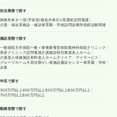
担当業務で探す
病棟
外来
オペ室(手術室)
救急外来
ICU系
透析
訪問看護
介護・福祉系
検診・健診
保育園・学校
訪問診療
内視鏡
治験関連
施設形態で探す
一般病院
大学病院
一般＋療養
療養型病院
精神科病院
クリニック
美容クリニック
訪問看護
介護施設
特別養護老人ホーム
介護老人保健施設
有料老人ホーム
デイケア・デイサービス
グループホーム
サ高住
障がい者施設
健診センター
保育園・学校
企業
年収で探す
300万円以上
400万円以上
500万円以上
600万円以上
700万円以上
800万円以上
勤務形態で探す