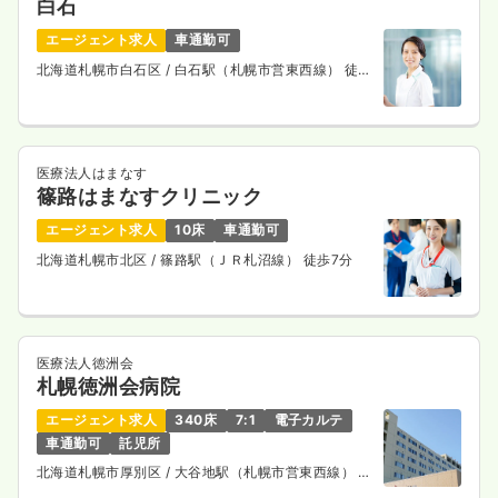
白石
エージェント求人
車通勤可
北海道札幌市白石区
/ 白石駅（札幌市営東西線） 徒歩
10分
医療法人はまなす
篠路はまなすクリニック
エージェント求人
10床
車通勤可
北海道札幌市北区
/ 篠路駅（ＪＲ札沼線） 徒歩7分
医療法人徳洲会
札幌徳洲会病院
エージェント求人
340床
7:1
電子カルテ
車通勤可
託児所
北海道札幌市厚別区
/ 大谷地駅（札幌市営東西線） 徒
歩7分