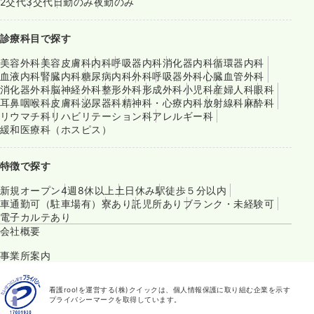
2交代
3交代
日勤のみ
夜勤のみ
診療科目で探す
美容外科
美容皮膚科
内科
呼吸器内科
消化器内科
循環器内科
血液内科
腎臓内科
糖尿病内科
外科
呼吸器外科
心臓血管外科
消化器外科
脳神経外科
整形外科
形成外科
小児科
産婦人科
眼科
耳鼻咽喉科
皮膚科
泌尿器科
精神科・心療内科
放射線科
麻酔科
リウマチ科
リハビリテーション科
アレルギー科
緩和医療科（ホスピス）
特徴で探す
新規オープン
4週8休以上
土日休み
駅徒歩５分以内
車通勤可（駐車場有）
寮あり
託児所あり
ブランク・未経験可
電子カルテあり
会社概要
事業所案内
看護roo!を運営する(株)クイックは、個人情報保護に取り組む企業を示す
プライバシーマークを取得しています。