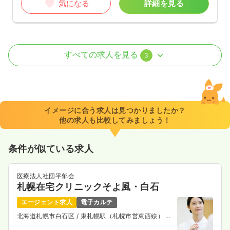
気になる
詳細を見る
外来
精神科病院
正・准看護師
すべての求人を見る
3
一時募集休止
日勤のみ（パート）
1,450
給与
時給
円〜
時間
8:30～12:30
イメージに合う求人は見つかりましたか？
他の求人も比較してみましょう！
日祝休み
時給1,400円以上可
気になる
詳細を見る
条件が似ている求人
医療法人社団平郁会
札幌在宅クリニックそよ風・白石
訪問看護
精神科病院
正看護師
エージェント求人
電子カルテ
一時募集休止
日勤のみ（常勤）
北海道札幌市白石区
/ 東札幌駅（札幌市営東西線） 徒
歩4分