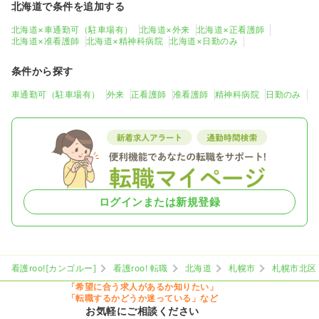
北海道で条件を追加する
北海道×車通勤可（駐車場有）
北海道×外来
北海道×正看護師
北海道×准看護師
北海道×精神科病院
北海道×日勤のみ
条件から探す
車通勤可（駐車場有）
外来
正看護師
准看護師
精神科病院
日勤のみ
ログインまたは新規登録
看護roo![カンゴルー]
看護roo! 転職
北海道
札幌市
札幌市北区
「希望に合う求人があるか知りたい」
「転職するかどうか迷っている」など
お気軽にご相談ください