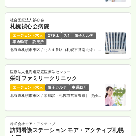
20.9〜26.9
給与
万円
/月
賞与4.3ヶ月
※一例
時間
8:30～17:30
社会医療法人禎心会
土日祝休み
月給26万円以上可
札幌禎心会病院
気になる
詳細を見る
エージェント求人
279床
7:1
電子カルテ
車通勤可
託児所
北海道札幌市東区
/ 北３４条駅（札幌市営南北線） 徒
歩5分
介護・福祉系
精神科病院
正看護師
医療法人北海道家庭医療学センター
一時募集休止
栄町ファミリークリニック
日勤のみ（常勤）
19.8〜26.6
エージェント求人
電子カルテ
車通勤可
給与
万円
/月
賞与4.3ヶ月
※一例
北海道札幌市東区
/ 栄町駅（札幌市営東豊線） 徒歩1
時間
8:30～17:30
（休憩60分）
分
土日祝休み
月給26万円以上可
気になる
詳細を見る
株式会社モア・アクティブ
訪問看護ステーション モア・アクティブ札幌