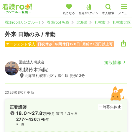
気になる
登録/ログイン
求人検索
メニュー
看護roo![カンゴルー]
看護roo! 転職
北海道
札幌市
札幌市北区
外来
日勤のみ / 常勤
エージェント求人
日祝休み
年間休日120日
月給27万円以上可
医療法人研成会
施設情報
札幌鈴木病院
北海道札幌市北区 / 麻生駅 徒歩13分
2026/08/07 更新
正看護師
一時募集休止
18.0〜27.8
賞与 4.3ヶ月
万円
/月
277〜436
万円
/年
※一例