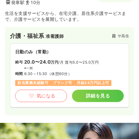
発寒駅
10分
気になる
詳細を見る
生活を支援サービスから、在宅介護、居住系介護サービスま
で、介護サービスを展開しています。
介護・福祉系
サ高住
准看護師
日勤のみ（常勤）
20.0〜24.0
給与
万円
/月
賞与5.0〜25.0万円
※一例
時間
6:30～15:30
（休憩60分）
担当業務未経験可
ブランク可
月給24万円以上可
気になる
詳細を見る