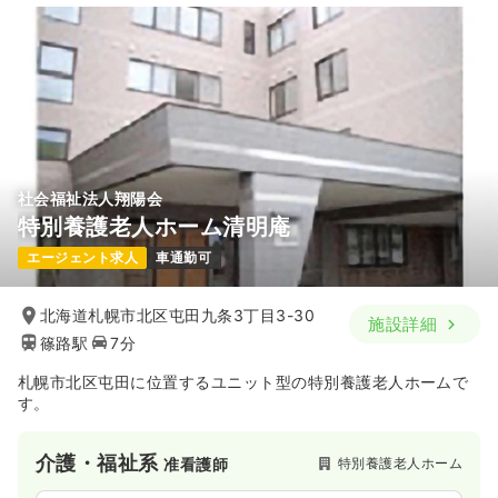
社会福祉法人翔陽会
特別養護老人ホーム清明庵
エージェント求人
車通勤可
北海道札幌市北区屯田九条3丁目3-30
施設詳細
篠路駅
7分
札幌市北区屯田に位置するユニット型の特別養護老人ホームで
す。
介護・福祉系
特別養護老人ホーム
准看護師