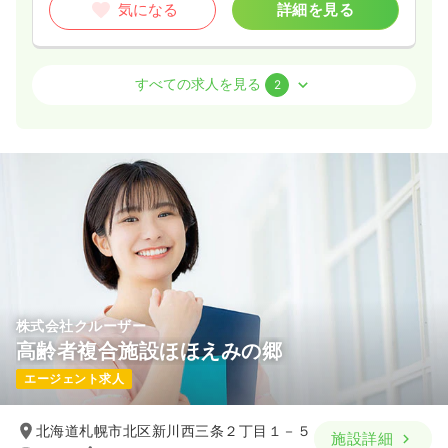
気になる
詳細を見る
外来
精神科病院
准看護師
すべての求人を見る
2
一時募集休止
日勤のみ（常勤）
18.0〜27.8
給与
万円
/月
賞与4.3ヶ月
※一例
時間
8:30～17:30
（休憩60分）
日祝休み
年間休日120日
月給27万円以上可
気になる
詳細を見る
株式会社クルーザー
高齢者複合施設ほほえみの郷
一時募集休止
日勤のみ（パート）
エージェント求人
1,250
給与
時給
円〜
時間
8:30～12:30
北海道札幌市北区新川西三条２丁目１－５
施設詳細
日祝休み
時給1,400円以上可