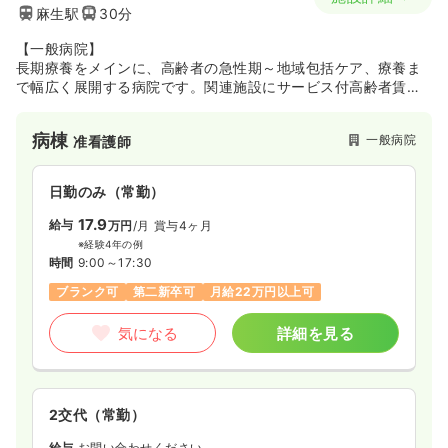
麻生駅
30分
【一般病院】
長期療養をメインに、高齢者の急性期～地域包括ケア、療養ま
で幅広く展開する病院です。関連施設にサービス付高齢者賃貸
住宅なども開設し、地域のニーズに合わせた医療＆介護サービ
スを展開しています。同院が翔嶺館グループは、道内に4つの病
病棟
一般病院
准看護師
院と6個の介護施設を運営しています。
消化器病棟も開設され、消化器疾患の手術も行われています！
また現在は療養病棟の中に地域包括ケア病棟も開設しておりま
日勤のみ（常勤）
す！
東茨戸の広大な土地にあり、病院を中心として周辺に様々な高
17.9
給与
万円
/月
賞与4ヶ月
齢者施設が拡がっており入院治療から在宅医療そして看取りま
※経験4年の例
で切れ目のない医療サービスをより拡充させる予定です。自然
時間
9:00～17:30
豊かな茨戸において高齢者医療の理想郷を目指しております。
ブランク可
第二新卒可
月給22万円以上可
気になる
詳細を見る
2交代（常勤）
給与
お問い合わせください