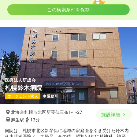
気になる
詳細を見る
この検索条件を保存
一時募集休止
日勤のみ（パート）
1,100
給与
時給
円〜
時間
8:45～18:00
日祝休み
時給1,300円以上可
気になる
詳細を見る
医療法人研成会
札幌鈴木病院
エージェント求人
車通勤可
北海道札幌市北区新琴似三条1-1-27
施設詳細
麻生駅
13分
同院は、札幌市北区新琴似に地域の家庭医を引き受けた鈴木内
科小児科医院として発足。その後、昭和53年に精神科、神経