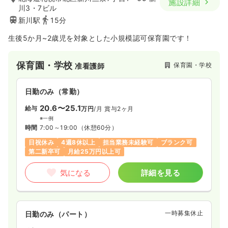
施設詳細
川3・7ビル
新川駅
15分
生後5か月~2歳児を対象とした小規模認可保育園です！
保育園・学校
保育園・学校
准看護師
日勤のみ（常勤）
20.6〜25.1
給与
万円
/月
賞与2ヶ月
※一例
時間
7:00～19:00
（休憩60分）
日祝休み
4週8休以上
担当業務未経験可
ブランク可
第二新卒可
月給25万円以上可
気になる
詳細を見る
一時募集休止
日勤のみ（パート）