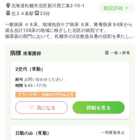
北海道札幌市北区新川西三条2-10-1
施設詳細
北２４条駅
23分
一般病床 ４８床、地域包括ケア病床 ６床、療養病床 84床から
成る合計138床の地域に根ざした北区の病院です。
循環器の部門において、札幌市の2次救急当番の役割を果たしな
がら、 高齢化と地域医療の変遷にも対応し、循環器に強い特徴
を有しております。
病棟
一般＋療養
准看護師
一般病棟以外にも、療養病棟・訪問診療も開始し患者様のトー
タルケアに取り組んでおり、今後も地域に寄り添った医療サー
ビスの拡大を目指しております。急性期、療養病棟、訪問看護
2交代（常勤）
とキャリアの幅を選びやすいという点も魅力の1つ
です。
給与
お問い合わせください
時間
8:45～17:15
ブランク可
月給31万円以上可
気になる
詳細を見る
一時募集休止
日勤のみ（常勤）