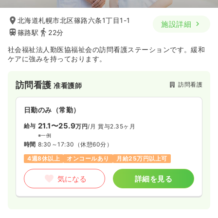
時間
8:45～14:00
北海道札幌市北区篠路六条1丁目1-1
施設詳細
日祝休み
担当業務未経験可
ブランク可
篠路駅
22分
時給1,500円以上可
社会福祉法人勤医協福祉会の訪問看護ステーションです。緩和
気になる
詳細を見る
ケアに強みを持っております。
訪問看護
訪問看護
准看護師
日勤のみ（常勤）
21.1〜25.9
給与
万円
/月
賞与2.35ヶ月
※一例
時間
8:30～17:30
（休憩60分）
4週8休以上
オンコールあり
月給25万円以上可
気になる
詳細を見る