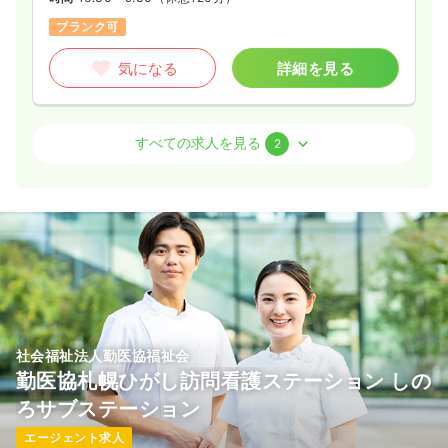
ブランク可
気になる
詳細を見る
外来
一般＋療養
准看護師
すべての求人を見る
2
一時募集休止
日勤のみ（常勤）
給与
お問い合わせください
時間
8:45～17:15
（休憩60分）
日祝休み
担当業務未経験可
ブランク可
月給27万円以上可
気になる
詳細を見る
社会福祉法人勤医協福祉会
勤医協札幌ひがし訪問看護ステーション しの
ろサブステーション
一時募集休止
日勤のみ（パート）
エージェント求人
1,320
給与
時給
円〜