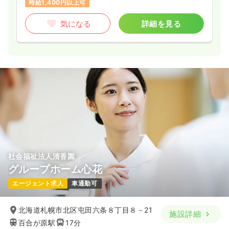
時給1,400円以上可
気になる
詳細を見る
社会福祉法人清香園
グループホーム心花
エージェント求人
車通勤可
北海道札幌市北区屯田六条８丁目８－21
施設詳細
百合が原駅
17分