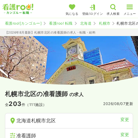
気になる
登録/ログイン
求人検索
メニュー
看護roo![カンゴルー]
看護roo! 転職
北海道
札幌市
札幌市北区
【2026年8月最新】札幌市北区の准看護師の求人・転職・給料
札幌市北区の准看護師
の求人
203
2026/08/07
更新
全
件（111施設）
変更
北海道札幌市北区
変更
准看護師