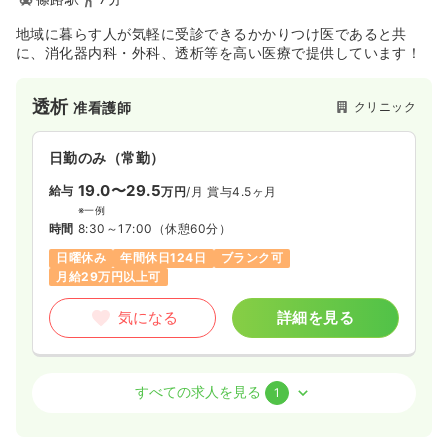
地域に暮らす人が気軽に受診できるかかりつけ医であると共
に、消化器内科・外科、透析等を高い医療で提供しています！
透析
クリニック
准看護師
日勤のみ（常勤）
19.0〜29.5
給与
万円
/月
賞与4.5ヶ月
※一例
時間
8:30～17:00
（休憩60分）
日曜休み
年間休日124日
ブランク可
月給29万円以上可
気になる
詳細を見る
外来
クリニック
准看護師
すべての求人を見る
1
一時募集休止
日勤のみ（常勤）