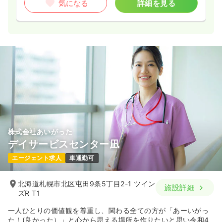
気になる
詳細を見る
株式会社あいがった
デイサービスセンター凪
エージェント求人
車通勤可
北海道札幌市北区屯田9条5丁目2-1 ツイン
施設詳細
ズR T1
一人ひとりの価値観を尊重し、関わる全ての方が「あーいがっ
た！(良かった）」と心から思える場所を作りたいと思い令和4