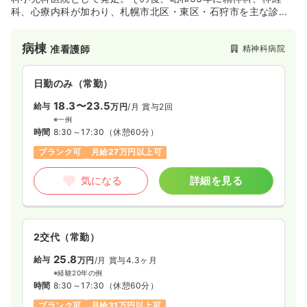
科、心療内科が加わり、札幌市北区・東区・石狩市を主な診療
圏として、現在の医療法人研成会札幌鈴木病院となっていま
す。内科小児科医院からスタートしたこともあり常勤内科専門
病棟
精神科病院
准看護師
医による糖尿病やメタボリックシンドロームを主とする内科的
ケアができ、かつメンタルケアやストレスケアにも精神保健指
定医による十分な専門的治療のできる体制が整っております。
日勤のみ（常勤）
精神科の面に関しては、統合失調症や認知症、気分障害をメイ
ンに対応しており、高齢者の患者様が多いです。
18.3〜23.5
給与
万円
/月
賞与2回
「寝たきりにさせない」というモットーを掲げ、患者様のケア
※一例
もしっかり行っております。
時間
8:30～17:30
（休憩60分）
そのため急性期病棟はほとんど自立している患者様でございま
ブランク可
月給27万円以上可
す。
気になる
詳細を見る
2交代（常勤）
25.8
給与
万円
/月
賞与4.3ヶ月
※経験20年の例
時間
8:30～17:30
（休憩60分）
ブランク可
月給31万円以上可