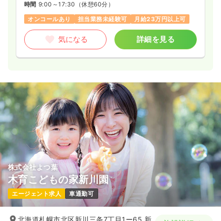
時間
9:00～17:30
（休憩60分）
オンコールあり
担当業務未経験可
月給23万円以上可
気になる
詳細を見る
株式会社よつ葉
木育こどもの家新川園
エージェント求人
車通勤可
北海道札幌市北区新川三条7丁目1ー65 新