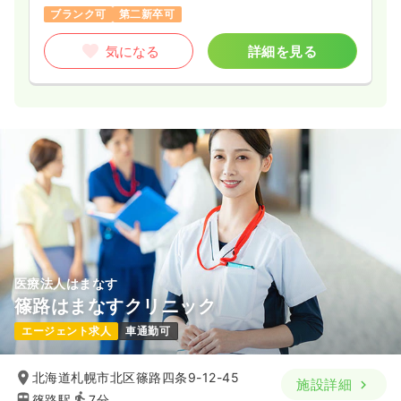
ブランク可
第二新卒可
気になる
詳細を見る
医療法人はまなす
篠路はまなすクリニック
エージェント求人
車通勤可
北海道札幌市北区篠路四条9-12-45
施設詳細
篠路駅
7分