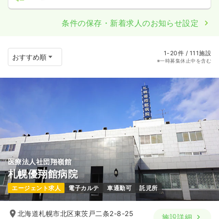
条件の保存・新着求人のお知らせ設定
1-20件 / 111施設
※一時募集休止中を含む
医療法人社団翔嶺館
札幌優翔館病院
エージェント求人
電子カルテ
車通勤可
託児所
北海道札幌市北区東茨戸二条2-8-25
施設詳細