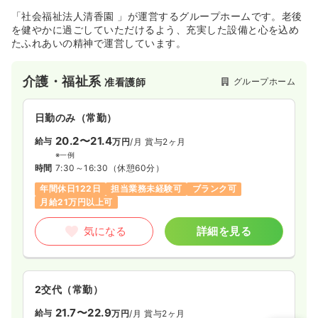
「社会福祉法人清香園 」が運営するグループホームです。老後
を健やかに過ごしていただけるよう、充実した設備と心を込め
たふれあいの精神で運営しています。
介護・福祉系
グループホーム
准看護師
日勤のみ（常勤）
20.2〜21.4
給与
万円
/月
賞与2ヶ月
※一例
時間
7:30～16:30
（休憩60分）
年間休日122日
担当業務未経験可
ブランク可
月給21万円以上可
気になる
詳細を見る
2交代（常勤）
21.7〜22.9
給与
万円
/月
賞与2ヶ月