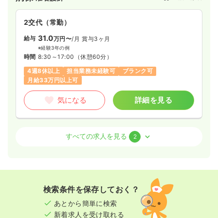
るよう医療型療養病棟を開設。
一般病棟を改築し、医療設備も充実化させて急性期医療から慢
2交代（常勤）
性期医療までの医療を継続しております。
これからも、「患者さんの立場に立った医療」「患者さん中心
31.0
給与
万円〜
/月
賞与3ヶ月
の医療」を提供できるよう職員一同、資質の向上を図り、努力
※経験3年の例
を惜しまず精進して参ります。
時間
8:30～17:00
（休憩60分）
4週8休以上
担当業務未経験可
ブランク可
月給33万円以上可
気になる
詳細を見る
外来
一般＋療養
准看護師
すべての求人を見る
2
一時募集休止
日勤のみ（常勤）
給与
お問い合わせください
時間
8:45～17:00
検索条件を保存しておく？
日祝休み
月給27万円以上可
あとから簡単に検索
新着求人を受け取れる