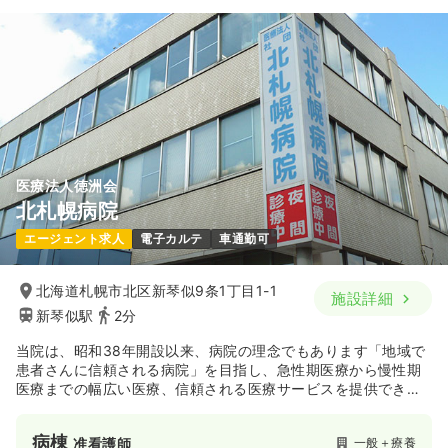
給与
お問い合わせください
時間
8:00～17:00
年間休日122日
月給29万円以上可
気になる
詳細を見る
医療法人徳洲会
北札幌病院
エージェント求人
電子カルテ
車通勤可
北海道札幌市北区新琴似9条1丁目1-1
施設詳細
新琴似駅
2分
当院は、昭和38年開設以来、病院の理念でもあります「地域で
患者さんに信頼される病院」を目指し、急性期医療から慢性期
医療までの幅広い医療、信頼される医療サービスを提供できる
ようスタッフ一同努力して参りました。
今般の医療改革制度に基づく高齢者医療への厳しい状況の中
病棟
一般＋療養
准看護師
で、医療による長期療養が必要な患者さんが安心して療養でき