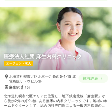
医療法人社団 麻生内科クリニック
エージェント求人
北海道札幌市北区北三十九条西5-1-15 北
施設詳細
電商販サトウビル3F
麻生駅
1分
北海道札幌市北区エリアに位置し、地下鉄南北線「麻生駅」か
ら徒歩2分の好立地にある無床の内科クリニックです。地域のホ
ームドクターとして、総合内科専門医による一般内科疾患の幅
広い診療から各種健診まで一貫した医療を提供しています。ま