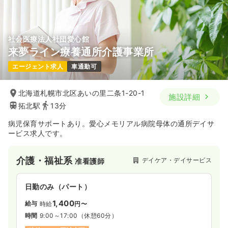
社会医療法人社団愛心館
来夢ライン療養通所介護事業所
エージェント求人
車通勤可
北海道札幌市北区あいの里二条1-20-1
施設詳細
拓北駅
13分
病児保育サポートあり。愛心メモリアル病院母体の通所デイサ
ービス求人です。
介護・福祉系
デイケア・デイサービス
准看護師
日勤のみ（パート）
1,400
給与
時給
円〜
時間
9:00～17:00
（休憩60分）