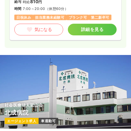
810
給与
時給
円
時間
7:00～20:00
（休憩60分）
日祝休み
担当業務未経験可
ブランク可
第二新卒可
気になる
詳細を見る
社会医療法人延山会
北成病院
エージェント求人
車通勤可