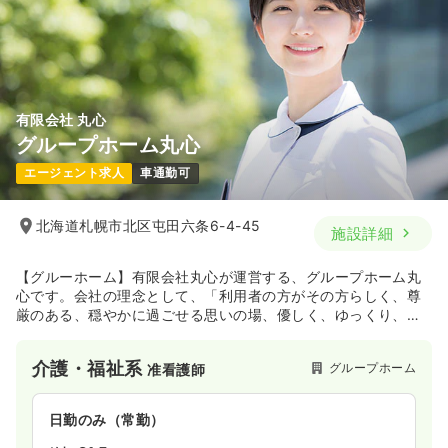
有限会社 丸心
グループホーム丸心
エージェント求人
車通勤可
北海道札幌市北区屯田六条6-4-45
施設詳細
【グルーホーム】有限会社丸心が運営する、グループホーム丸
心です。会社の理念として、「利用者の方がその方らしく、尊
厳のある、穏やかに過ごせる思いの場、優しく、ゆっくり、楽
しく」を掲げ高齢となり認知症を患う方もその方らしく生き生
きと笑顔で暮らせることを第一に考えております。
介護・福祉系
グループホーム
准看護師
日勤のみ（常勤）