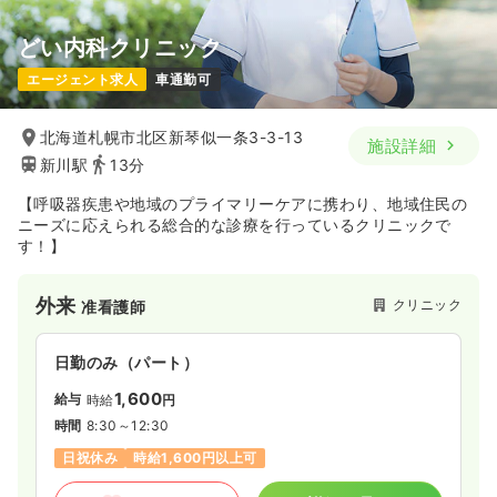
どい内科クリニック
エージェント求人
車通勤可
北海道札幌市北区新琴似一条3-3-13
施設詳細
新川駅
13分
【呼吸器疾患や地域のプライマリーケアに携わり、地域住民の
ニーズに応えられる総合的な診療を行っているクリニックで
す！】
外来
クリニック
准看護師
日勤のみ（パート）
1,600
給与
時給
円
時間
8:30～12:30
日祝休み
時給1,600円以上可