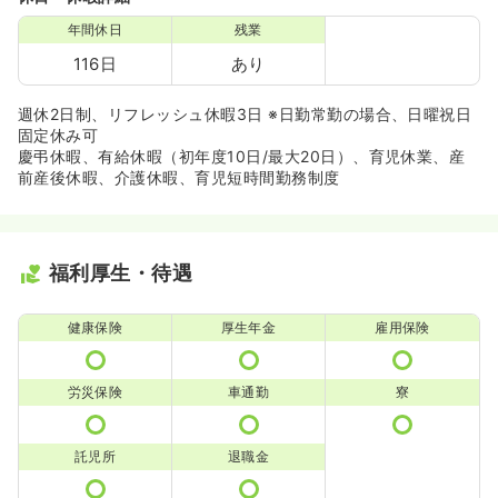
年間休日
残業
116日
あり
週休2日制、リフレッシュ休暇3日 ※日勤常勤の場合、日曜祝日
固定休み可
慶弔休暇、有給休暇（初年度10日/最大20日）、育児休業、産
前産後休暇、介護休暇、育児短時間勤務制度
福利厚生・待遇
健康保険
厚生年金
雇用保険
労災保険
車通勤
寮
託児所
退職金