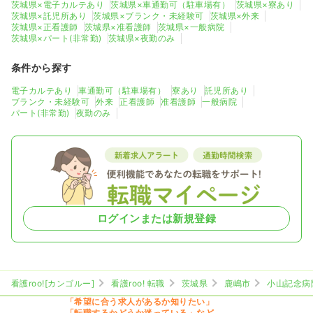
茨城県×電子カルテあり
茨城県×車通勤可（駐車場有）
茨城県×寮あり
茨城県×託児所あり
茨城県×ブランク・未経験可
茨城県×外来
茨城県×正看護師
茨城県×准看護師
茨城県×一般病院
茨城県×パート(非常勤)
茨城県×夜勤のみ
条件から探す
電子カルテあり
車通勤可（駐車場有）
寮あり
託児所あり
ブランク・未経験可
外来
正看護師
准看護師
一般病院
パート(非常勤)
夜勤のみ
ログインまたは新規登録
看護roo![カンゴルー]
看護roo! 転職
茨城県
鹿嶋市
小山記念病
「希望に合う求人があるか知りたい」
「転職するかどうか迷っている」など