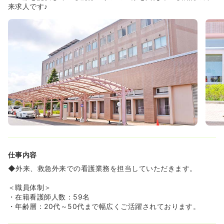
≪教育、フォロー体制充実♪≫
来求人です♪
◆入職された方に対し、しっかりとプリセプターが付き教
えて頂ける環境があります！
≪充実した福利厚生♪≫
◆24時間託児所もあり、家庭と両立しながら勤務すること
ができます！
◆育休産休の取得実績もあり、復帰された方の勤務形態に
ついては柔軟に対応頂けます♪時短勤務、非常勤勤務からの
常勤移行などさまざまな相談に応じることが可能です。
仕事内容
◆外来、救急外来での看護業務を担当していただきます。
＜職員体制＞
・在籍看護師人数：59名
・年齢層：20代～50代まで幅広くご活躍されております。