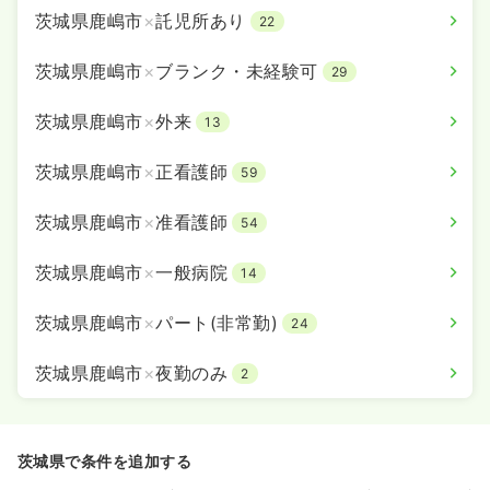
茨城県鹿嶋市
×
託児所あり
22
一時募集休止
日勤のみ（常勤）
茨城県鹿嶋市
×
ブランク・未経験可
29
22.4
給与
万円
/月
賞与69.1万円
※経験5年の例
茨城県鹿嶋市
×
外来
13
時間
8:30～17:30
（休憩60分）
4週8休以上
月給27万円以上可
茨城県鹿嶋市
×
正看護師
59
気になる
詳細を見る
茨城県鹿嶋市
×
准看護師
54
茨城県鹿嶋市
×
一般病院
14
茨城県鹿嶋市
×
パート(非常勤)
24
茨城県鹿嶋市
×
夜勤のみ
2
茨城県で条件を追加する