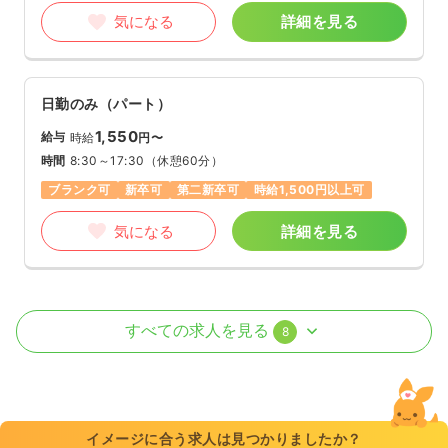
気になる
詳細を見る
日勤のみ（パート）
1,550
給与
時給
円〜
時間
8:30～17:30
（休憩60分）
ブランク可
新卒可
第二新卒可
時給1,500円以上可
気になる
詳細を見る
外来
一般病院
正・准看護師
すべての求人を見る
8
日勤のみ（常勤）
23.5
給与
万円
/月
賞与83.4万円
※経験5年の例
イメージに合う求人は見つかりましたか？
時間
8:30～17:30
（休憩60分）