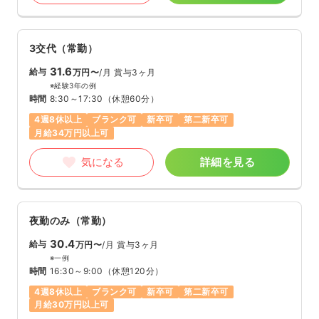
3交代（常勤）
31.6
給与
万円〜
/月
賞与3ヶ月
※経験3年の例
時間
8:30～17:30
（休憩60分）
4週8休以上
ブランク可
新卒可
第二新卒可
月給34万円以上可
気になる
詳細を見る
夜勤のみ（常勤）
30.4
給与
万円〜
/月
賞与3ヶ月
※一例
時間
16:30～9:00
（休憩120分）
4週8休以上
ブランク可
新卒可
第二新卒可
月給30万円以上可