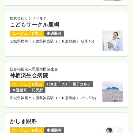
気になる
詳細を見る
株式会社サシノベルテ
こどもサークル鹿嶋
日勤のみ（パート）
エージェント求人
車通勤可
1,550
給与
時給
円〜
茨城県鹿嶋市
/ 鹿島神宮駅（ＪＲ鹿島線） 徒歩4分
時間
8:30～17:30
（休憩60分）
ブランク可
新卒可
第二新卒可
時給1,500円以上可
気になる
詳細を見る
社会福祉法人恩賜財団済生会
神栖済生会病院
エージェント求人
179床
7:1
電子カルテ
車通勤可
託児所
病棟
一般病院
助産師
茨城県神栖市
/ 鹿島神宮駅（ＪＲ鹿島線） バス50分
一時募集休止
3交代（常勤）
31.5
給与
万円〜
/月
賞与63.7万円〜
かしま眼科
※一例
エージェント求人
車通勤可
時間
8:30～17:30
（休憩60分）