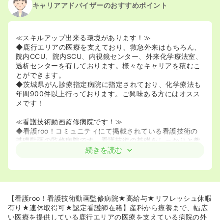
キャリアアドバイザーのおすすめポイント
≪スキルアップ出来る環境があります！≫
◆鹿行エリアの医療を支えており、救急外来はもちろん、
院内CCU、院内SCU、内視鏡センター、外来化学療法室、
透析センターを有しております。様々なキャリアを積むこ
とができます。
◆茨城県がん診療指定病院に指定されており、化学療法も
年間900件以上行っております。ご興味ある方にはオスス
メです！
≪看護技術動画監修病院です！≫
◆看護roo！コミュニティにて掲載されている看護技術の
基礎動画の監修病院です。看護技術の基礎をしっかりと教
えて頂ける環境があります♪
続きを読む
※動画が気になる方はコチラ⇒https://www.kango-
roo.com/mv/
≪病院見学歓迎≫
◆病院の中や看護スタッフの働く様子を見てから考えた
【看護roo！看護技術動画監修病院★高給与★リフレッシュ休暇
い、という方には随時対応しております。
有り★連休取得可★認定看護師在籍】産科から療養まで、幅広
い医療を提供している鹿行エリアの医療を支えている病院の外