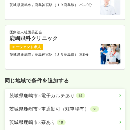
茨城県鹿嶋市
/ 鹿島神宮駅（ＪＲ鹿島線） バス9分
4週8休以上
月給31万円以上可
気になる
詳細を見る
医療法人社団英正会
鹿嶋眼科クリニック
検診・健診
一般病院
正看護師
エージェント求人
茨城県鹿嶋市
/ 鹿島神宮駅（ＪＲ鹿島線） 車8分
一時募集休止
日勤のみ（常勤）
22.4
給与
万円
/月
賞与3.5ヶ月
※一例
同じ地域で条件を追加する
時間
7:45～16:45
月給22万円以上可
茨城県鹿嶋市
×
電子カルテあり
14
気になる
詳細を見る
茨城県鹿嶋市
×
車通勤可（駐車場有）
61
茨城県鹿嶋市
×
寮あり
19
その他
一般病院
正看護師