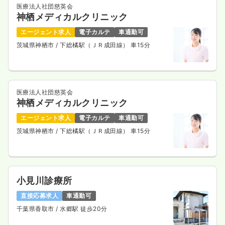
医療法人社団慈英会
日勤のみ（常勤）
神栖メディカルクリニック
22.4
給与
万円〜
/月
賞与3.5ヶ月
エージェント求人
電子カルテ
車通勤可
※一例
茨城県神栖市
/ 下総橘駅（ＪＲ成田線） 車15分
時間
7:00～17:00
ブランク可
新卒可
第二新卒可
月給22万円以上可
気になる
詳細を見る
医療法人社団慈英会
神栖メディカルクリニック
エージェント求人
電子カルテ
車通勤可
オペ室(手術室)
一般病院
正・准看護師
茨城県神栖市
/ 下総橘駅（ＪＲ成田線） 車15分
日勤のみ（常勤）
18.4〜25.2
給与
万円
/月
賞与3.5ヶ月
小見川診療所
※一例
時間
8:30～17:30
（休憩60分）
直接応募求人
車通勤可
4週8休以上
ブランク可
新卒可
第二新卒可
千葉県香取市
/ 水郷駅 徒歩20分
月給25万円以上可