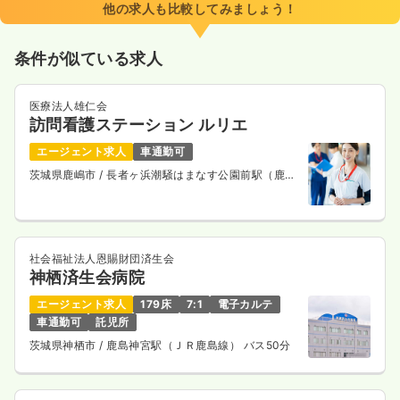
他の求人も比較してみましょう！
日祝休み
ブランク可
新卒可
第二新卒可
月給23万円以上可
条件が似ている求人
気になる
詳細を見る
医療法人雄仁会
訪問看護ステーション ルリエ
一時募集休止
3交代（常勤）
エージェント求人
車通勤可
茨城県鹿嶋市
/ 長者ヶ浜潮騒はまなす公園前駅（鹿島
32.0
給与
万円
/月
賞与83.4万円
臨海鉄道大洗鹿島線） 車5分
※経験5年の例
時間
8:30～17:30
（休憩60分）
日祝休み
ブランク可
新卒可
第二新卒可
月給32万円以上可
社会福祉法人恩賜財団済生会
神栖済生会病院
気になる
詳細を見る
エージェント求人
179床
7:1
電子カルテ
車通勤可
託児所
茨城県神栖市
/ 鹿島神宮駅（ＪＲ鹿島線） バス50分
透析
一般病院
正・准看護師