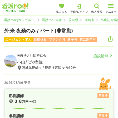
気になる
登録/ログイン
求人検索
メニュー
看護roo![カンゴルー]
看護roo! 転職
茨城県
鹿嶋市
小山記念病
外来
夜勤のみ / パート(非常勤)
エージェント求人
日祝休み
ブランク可
新卒可
第二新卒可
医療法人社団善仁会
施設情報
小山記念病院
茨城県鹿嶋市 / 鹿島神宮駅 徒歩10分
2026/08/06 更新
正看護師
募集中
3.8
万円〜
/回
准看護師
募集中