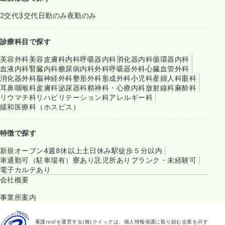
2交代
3交代
日勤のみ
夜勤のみ
診療科目で探す
美容外科
美容皮膚科
内科
呼吸器内科
消化器内科
循環器内科
血液内科
腎臓内科
糖尿病内科
外科
呼吸器外科
心臓血管外科
消化器外科
脳神経外科
整形外科
形成外科
小児科
産婦人科
眼科
耳鼻咽喉科
皮膚科
泌尿器科
精神科・心療内科
放射線科
麻酔科
リウマチ科
リハビリテーション科
アレルギー科
緩和医療科（ホスピス）
特徴で探す
新規オープン
4週8休以上
土日休み
駅徒歩５分以内
車通勤可（駐車場有）
寮あり
託児所あり
ブランク・未経験可
電子カルテあり
会社概要
事業所案内
看護roo!を運営する(株)クイックは、個人情報保護に取り組む企業を示す