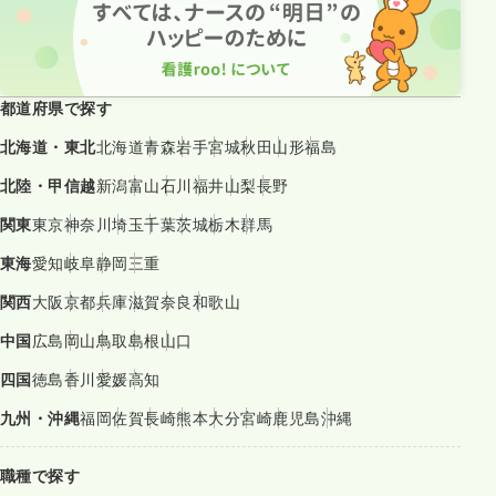
都道府県で探す
北海道・東北
北海道
青森
岩手
宮城
秋田
山形
福島
北陸・甲信越
新潟
富山
石川
福井
山梨
長野
関東
東京
神奈川
埼玉
千葉
茨城
栃木
群馬
東海
愛知
岐阜
静岡
三重
関西
大阪
京都
兵庫
滋賀
奈良
和歌山
中国
広島
岡山
鳥取
島根
山口
四国
徳島
香川
愛媛
高知
九州・沖縄
福岡
佐賀
長崎
熊本
大分
宮崎
鹿児島
沖縄
職種で探す