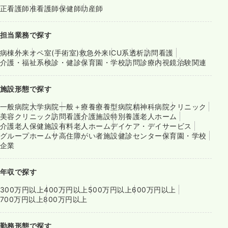
正看護師
准看護師
保健師
助産師
担当業務で探す
病棟
外来
オペ室(手術室)
救急外来
ICU系
透析
訪問看護
介護・福祉系
検診・健診
保育園・学校
訪問診療
内視鏡
治験関連
施設形態で探す
一般病院
大学病院
一般＋療養
療養型病院
精神科病院
クリニック
美容クリニック
訪問看護
介護施設
特別養護老人ホーム
介護老人保健施設
有料老人ホーム
デイケア・デイサービス
グループホーム
サ高住
障がい者施設
健診センター
保育園・学校
企業
年収で探す
300万円以上
400万円以上
500万円以上
600万円以上
700万円以上
800万円以上
勤務形態で探す