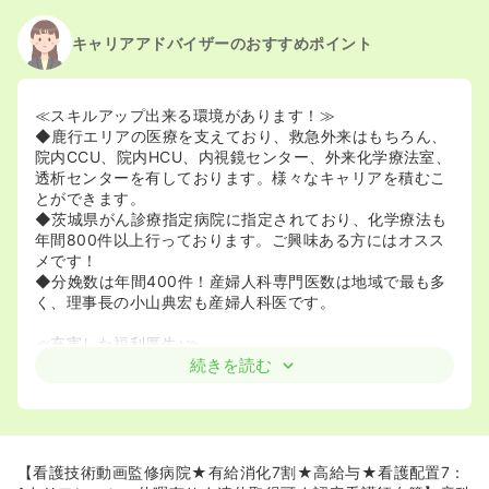
キャリアアドバイザーのおすすめポイント
≪スキルアップ出来る環境があります！≫
◆鹿行エリアの医療を支えており、救急外来はもちろん、
院内CCU、院内HCU、内視鏡センター、外来化学療法室、
透析センターを有しております。様々なキャリアを積むこ
とができます。
◆茨城県がん診療指定病院に指定されており、化学療法も
年間800件以上行っております。ご興味ある方にはオスス
メです！
◆分娩数は年間400件！産婦人科専門医数は地域で最も多
く、理事長の小山典宏も産婦人科医です。
≪充実した福利厚生♪≫
◆生後6ヶ月からお預け可能な24時間保育所もあり、家庭
続きを読む
と両立しながら勤務することができます！
◆育休産休の取得実績もあり、復帰された方の勤務形態に
ついては柔軟に対応頂けます♪時短勤務、非常勤勤務からの
常勤移行などさまざまな相談に応じることが可能です。
◆職員食堂は1食350円で利用することが出来、ドリンク
【看護技術動画監修病院★有給消化7割★高給与★看護配置7：
バーは無料です♪