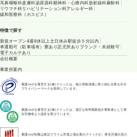
耳鼻咽喉科
皮膚科
泌尿器科
精神科・心療内科
放射線科
麻酔科
リウマチ科
リハビリテーション科
アレルギー科
緩和医療科（ホスピス）
特徴で探す
新規オープン
4週8休以上
土日休み
駅徒歩５分以内
車通勤可（駐車場有）
寮あり
託児所あり
ブランク・未経験可
電子カルテあり
会社概要
事業所案内
看護roo!を運営する(株)クイックは、個人情報保護に取り組む企業を示す
プライバシーマークを取得しています。
看護roo!を運営する(株)クイックは、適正な有料職業紹介事業者として厚
生労働省より認定を受けています。
看護roo!転職は東証プライム市場上場企業のクイックが、厚生労働大臣の