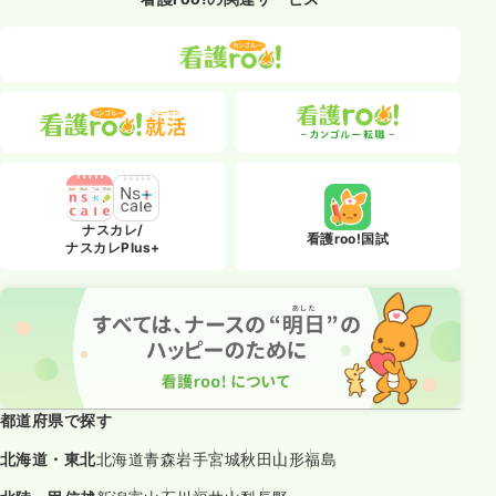
ナスカレ/
看護roo!国試
ナスカレPlus+
都道府県で探す
北海道・東北
北海道
青森
岩手
宮城
秋田
山形
福島