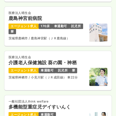
気になる
詳細を見る
医療法人晴生会
鹿島神宮前病院
エージェント求人
170床
車通勤可
託児所
日勤のみ（パート）
寮
1,550
給与
時給
円〜
茨城県鹿嶋市
/ 鹿島神宮駅（ＪＲ鹿島線）
時間
8:30～17:30
（休憩60分）
ブランク可
新卒可
第二新卒可
時給1,500円以上可
医療法人晴生会
気になる
詳細を見る
介護老人保健施設 葵の園・神栖
エージェント求人
車通勤可
託児所
寮
茨城県神栖市
/ 小見川駅（ＪＲ成田線） 車22分
病棟
一般病院
助産師
一時募集休止
3交代（常勤）
一般社団法人think welfare
多機能型重症児デイすいんく
31.5
給与
万円〜
/月
賞与63.7万円〜
※一例
エージェント求人
車通勤可