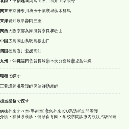
北陸・甲信越
新潟
富山
石川
福井
山梨
長野
関東
東京
神奈川
埼玉
千葉
茨城
栃木
群馬
東海
愛知
岐阜
静岡
三重
関西
大阪
京都
兵庫
滋賀
奈良
和歌山
中国
広島
岡山
鳥取
島根
山口
四国
徳島
香川
愛媛
高知
九州・沖縄
福岡
佐賀
長崎
熊本
大分
宮崎
鹿児島
沖縄
職種で探す
正看護師
准看護師
保健師
助産師
担当業務で探す
病棟
外来
オペ室(手術室)
救急外来
ICU系
透析
訪問看護
介護・福祉系
検診・健診
保育園・学校
訪問診療
内視鏡
治験関連