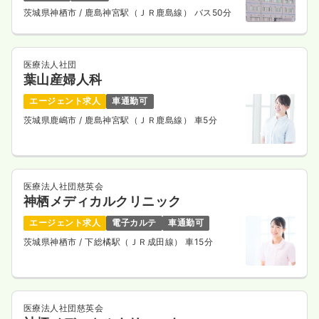
3.8
給与
万円〜
/回
茨城県神栖市
/ 鹿島神宮駅（ＪＲ鹿島線） バス50分
時間
16:30～9:00
（休憩120分）
日祝休み
ブランク可
新卒可
第二新卒可
医療法人社団
気になる
詳細を見る
葉山産婦人科
エージェント求人
車通勤可
茨城県鹿嶋市
/ 鹿島神宮駅（ＪＲ鹿島線） 車5分
一時募集休止
3交代（常勤）
32.0
給与
万円
/月
賞与83.4万円
※経験5年の例
時間
8:30～17:30
（休憩60分）
医療法人社団慈英会
日祝休み
ブランク可
新卒可
第二新卒可
神栖メディカルクリニック
月給32万円以上可
エージェント求人
電子カルテ
車通勤可
気になる
詳細を見る
茨城県神栖市
/ 下総橘駅（ＪＲ成田線） 車15分
透析
一般病院
正・准看護師
医療法人社団慈英会