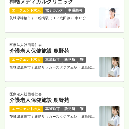
神栖メディカルクリニック
日勤のみ（常勤）
エージェント求人
電子カルテ
車通勤可
茨城県神栖市
/ 下総橘駅（ＪＲ成田線） 車15分
22.4
給与
万円〜
/月
賞与3.5ヶ月
※一例
時間
7:00～17:00
ブランク可
新卒可
第二新卒可
月給22万円以上可
医療法人社団善仁会
気になる
詳細を見る
介護老人保健施設 鹿野苑
エージェント求人
車通勤可
託児所
寮
茨城県鹿嶋市
/ 鹿島サッカースタジアム駅（鹿島臨海
鉄道大洗鹿島線） 徒歩28分
オペ室(手術室)
一般病院
正・准看護師
日勤のみ（常勤）
医療法人社団善仁会
介護老人保健施設 鹿野苑
18.4〜25.2
給与
万円
/月
賞与3.5ヶ月
※一例
エージェント求人
車通勤可
託児所
寮
時間
8:30～17:30
（休憩60分）
茨城県鹿嶋市
/ 鹿島サッカースタジアム駅（鹿島臨海
4週8休以上
ブランク可
新卒可
第二新卒可
鉄道大洗鹿島線） 徒歩28分
月給25万円以上可