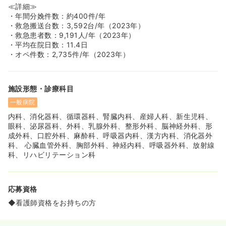
≪教育、フォロー体制充実♪≫
≪詳細≫
◆入職された方に対し、しっかりとプリセプターが付き教
・年間分娩件数：約400件/年
えて頂ける環境があります！
・救急搬送台数：3,592台/年（2023年）
◆事務局の方が看護師さんの意見を吸い上げ、現場の改革
・救急患者数：9,191人/年（2023年）
に活かしています！
・平均在院日数：11.4日
・オペ件数：2,735件/年（2023年）
施設形態・診療科目
一般病院
内科、消化器科、循環器科、腎臓内科、産婦人科、新生児科、
眼科、泌尿器科、外科、乳腺外科、整形外科、脳神経外科、形
成外科、口腔外科、麻酔科、呼吸器内科、漢方内科、消化器外
科、 心臓血管外科、胸部外科、神経内科、呼吸器外科、放射線
科、リハビリテーション科
応募資格
◆看護師資格をお持ちの方