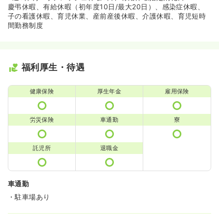
慶弔休暇、有給休暇（初年度10日/最大20日）、感染症休暇、
子の看護休暇、育児休業、産前産後休暇、介護休暇、育児短時
間勤務制度
福利厚生・待遇
健康保険
厚生年金
雇用保険
労災保険
車通勤
寮
託児所
退職金
車通勤
・駐車場あり