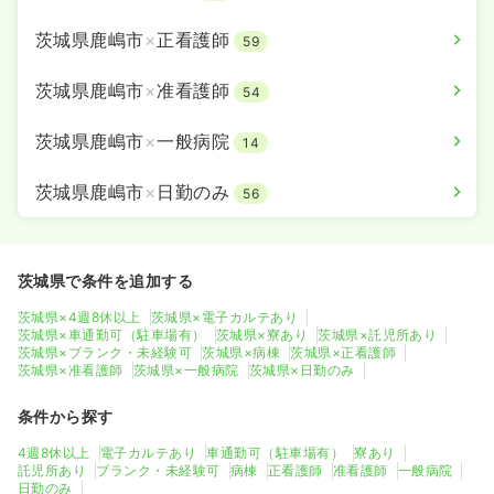
その他
一般病院
正看護師
茨城県鹿嶋市
×
正看護師
59
一時募集休止
日勤のみ（常勤）
茨城県鹿嶋市
×
准看護師
54
22.4
給与
万円
/月
賞与69.1万円
※経験5年の例
時間
8:30～17:30
（休憩60分）
茨城県鹿嶋市
×
一般病院
14
4週8休以上
月給27万円以上可
茨城県鹿嶋市
×
日勤のみ
56
気になる
詳細を見る
茨城県で条件を追加する
茨城県×4週8休以上
茨城県×電子カルテあり
茨城県×車通勤可（駐車場有）
茨城県×寮あり
茨城県×託児所あり
茨城県×ブランク・未経験可
茨城県×病棟
茨城県×正看護師
茨城県×准看護師
茨城県×一般病院
茨城県×日勤のみ
条件から探す
4週8休以上
電子カルテあり
車通勤可（駐車場有）
寮あり
託児所あり
ブランク・未経験可
病棟
正看護師
准看護師
一般病院
日勤のみ