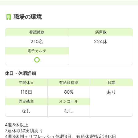
職場の環境
看護師数
病床数
210名
224床
電子カルテ
休日・休暇詳細
年間休日
有給取得率
残業
116日
80%
あり
固定残業
オンコール
なし
なし
4週8休以上
7連休取得実績あり
4週8休制＋リフレッシュ休暇3日、有給休暇指定消化日