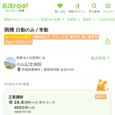
気になる
登録/ログイン
求人検索
メニュー
看護roo![カンゴルー]
看護roo! 転職
茨城県
鹿嶋市
小山記念病
病棟
日勤のみ / 常勤
エージェント求人
4週8休以上
ブランク可
新卒可
第二新卒可
月給27万円以上可
医療法人社団善仁会
施設情報
小山記念病院
茨城県鹿嶋市 / 鹿島神宮駅 徒歩10分
2026/07/16 更新
正看護師
募集中
24.8
賞与 3ヶ月
万円〜
/月
355
万円〜
/年
※経験3年の例