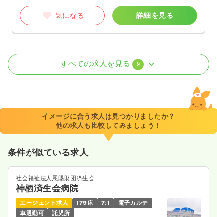
気になる
詳細を見る
外来
一般病院
正・准看護師
すべての求人を見る
9
日勤のみ（常勤）
23.5
給与
万円
/月
賞与83.4万円
※経験5年の例
イメージに合う求人は見つかりましたか？
時間
8:30～17:30
（休憩60分）
他の求人も比較してみましょう！
日祝休み
ブランク可
新卒可
第二新卒可
月給23万円以上可
条件が似ている求人
気になる
詳細を見る
社会福祉法人恩賜財団済生会
神栖済生会病院
夜勤のみ（パート）
エージェント求人
179床
7:1
電子カルテ
車通勤可
託児所