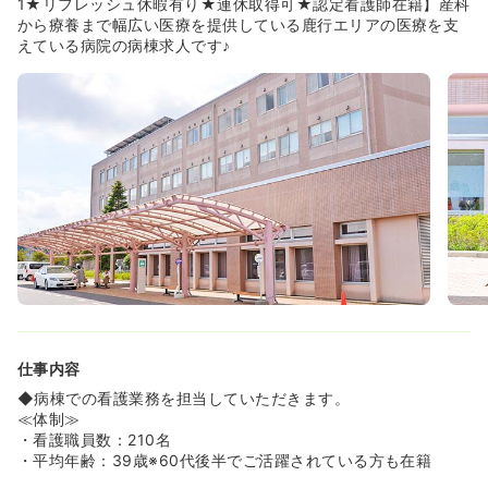
1★リフレッシュ休暇有り★連休取得可★認定看護師在籍】産科
◆外部のカウンセリングセンターと契約し、職員のメンタ
から療養まで幅広い医療を提供している鹿行エリアの医療を支
ルヘルスケアへの配慮も行っております！
えている病院の病棟求人です♪
◆上記の職場環境改善の取り組みが評価され、茨城県から
女性が輝く優良企業2つ星に認定されました！カンゴザウ
ルス賞受賞歴もございます！
≪働きやすい環境が整っています！≫
◆臨床検査技師が在籍しており、早朝の採血は技師さんが
行って下さいます。また、口腔ケアは歯科衛生士に、検査
出しは専門のスタッフを採用し、看護師は「看護」に集中
できる環境を整えております♪
◆有給消化率も8割以上！事前に申請すれば連休も可能で
す♪
◆離職率はどんどん改善されていき、なんと今では10％を
切っております！
≪看護技術動画監修病院です！≫
仕事内容
◆看護roo！コミュニティにて掲載されている看護技術の
基礎動画の監修病院です。看護技術の基礎をしっかりと教
◆病棟での看護業務を担当していただきます。
えて頂ける環境があります♪
≪体制≫
※動画が気になる方はコチラ⇒https://www.kango-
・看護職員数：210名
roo.com/mv/
・平均年齢：39歳※60代後半でご活躍されている方も在籍