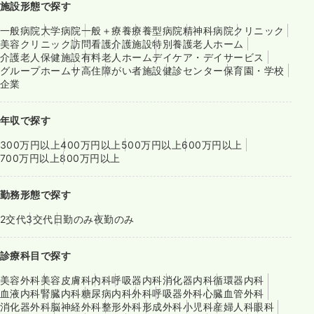
施設形態で探す
一般病院
大学病院
一般＋療養
療養型病院
精神科病院
クリニック
美容クリニック
訪問看護
介護施設
特別養護老人ホーム
介護老人保健施設
有料老人ホーム
デイケア・デイサービス
グループホーム
サ高住
障がい者施設
健診センター
保育園・学校
企業
年収で探す
300万円以上
400万円以上
500万円以上
600万円以上
700万円以上
800万円以上
勤務形態で探す
2交代
3交代
日勤のみ
夜勤のみ
診療科目で探す
美容外科
美容皮膚科
内科
呼吸器内科
消化器内科
循環器内科
血液内科
腎臓内科
糖尿病内科
外科
呼吸器外科
心臓血管外科
消化器外科
脳神経外科
整形外科
形成外科
小児科
産婦人科
眼科