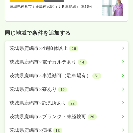
時間
8:30～17:30
（休憩60分）
茨城県神栖市
/ 鹿島神宮駅（ＪＲ鹿島線） 車16分
4週8休以上
月給31万円以上可
気になる
詳細を見る
同じ地域で条件を追加する
茨城県鹿嶋市
×
4週8休以上
検診・健診
29
一般病院
正看護師
茨城県鹿嶋市
×
電子カルテあり
14
一時募集休止
日勤のみ（常勤）
22.4
給与
万円
/月
賞与3.5ヶ月
茨城県鹿嶋市
×
車通勤可（駐車場有）
61
※一例
時間
7:45～16:45
茨城県鹿嶋市
×
寮あり
19
月給22万円以上可
茨城県鹿嶋市
×
託児所あり
22
気になる
詳細を見る
茨城県鹿嶋市
×
ブランク・未経験可
29
茨城県鹿嶋市
×
病棟
13