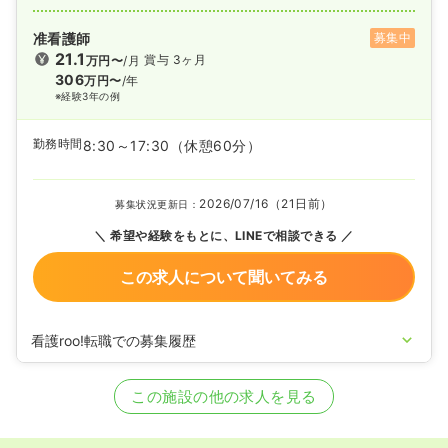
准看護師
募集中
21.1
賞与 3ヶ月
万円〜
/月
306
万円〜
/年
※経験3年の例
勤務時間
8:30～17:30
（休憩60分）
2026/07/16（21日前）
募集状況更新日：
希望や経験をもとに、LINEで相談できる
この求人について聞いてみる
看護roo!転職での募集履歴
2024/08/22
准看護師の募集を開始
2022/06/28
准看護師を休止中
この施設の他の求人を見る