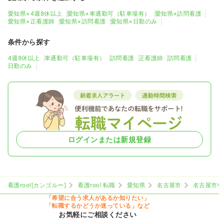
愛知県×4週8休以上
愛知県×車通勤可（駐車場有）
愛知県×訪問看護
愛知県×正看護師
愛知県×訪問看護
愛知県×日勤のみ
条件から探す
4週8休以上
車通勤可（駐車場有）
訪問看護
正看護師
訪問看護
日勤のみ
ログインまたは新規登録
看護roo![カンゴルー]
看護roo! 転職
愛知県
名古屋市
名古屋市
「希望に合う求人があるか知りたい」
「転職するかどうか迷っている」など
お気軽にご相談ください