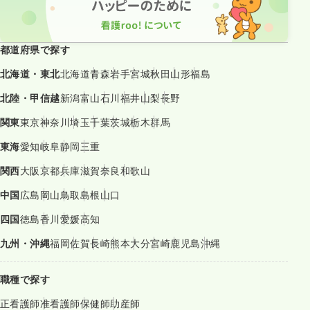
都道府県で探す
北海道・東北
北海道
青森
岩手
宮城
秋田
山形
福島
北陸・甲信越
新潟
富山
石川
福井
山梨
長野
関東
東京
神奈川
埼玉
千葉
茨城
栃木
群馬
東海
愛知
岐阜
静岡
三重
関西
大阪
京都
兵庫
滋賀
奈良
和歌山
中国
広島
岡山
鳥取
島根
山口
四国
徳島
香川
愛媛
高知
九州・沖縄
福岡
佐賀
長崎
熊本
大分
宮崎
鹿児島
沖縄
職種で探す
正看護師
准看護師
保健師
助産師