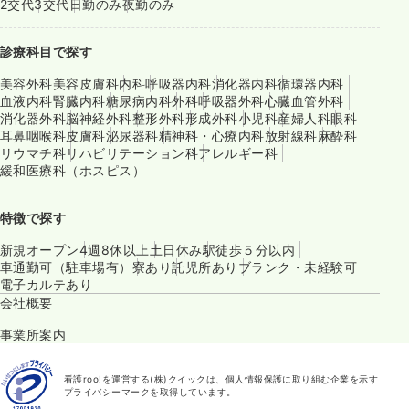
2交代
3交代
日勤のみ
夜勤のみ
診療科目で探す
美容外科
美容皮膚科
内科
呼吸器内科
消化器内科
循環器内科
血液内科
腎臓内科
糖尿病内科
外科
呼吸器外科
心臓血管外科
消化器外科
脳神経外科
整形外科
形成外科
小児科
産婦人科
眼科
耳鼻咽喉科
皮膚科
泌尿器科
精神科・心療内科
放射線科
麻酔科
リウマチ科
リハビリテーション科
アレルギー科
緩和医療科（ホスピス）
特徴で探す
新規オープン
4週8休以上
土日休み
駅徒歩５分以内
車通勤可（駐車場有）
寮あり
託児所あり
ブランク・未経験可
電子カルテあり
会社概要
事業所案内
看護roo!を運営する(株)クイックは、個人情報保護に取り組む企業を示す
プライバシーマークを取得しています。