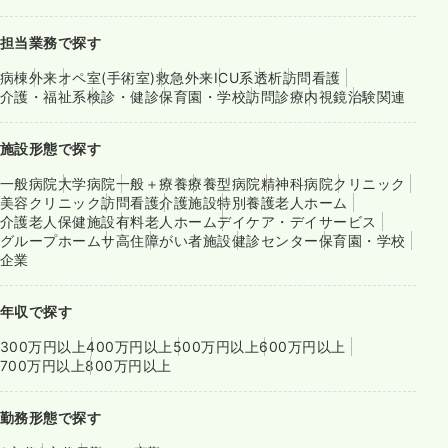
担当業務で探す
病棟
外来
オペ室(手術室)
救急外来
ICU系
透析
訪問看護
介護・福祉系
検診・健診
保育園・学校
訪問診療
内視鏡
治験関連
施設形態で探す
一般病院
大学病院
一般＋療養
療養型病院
精神科病院
クリニック
美容クリニック
訪問看護
介護施設
特別養護老人ホーム
介護老人保健施設
有料老人ホーム
デイケア・デイサービス
グループホーム
サ高住
障がい者施設
健診センター
保育園・学校
企業
年収で探す
300万円以上
400万円以上
500万円以上
600万円以上
700万円以上
800万円以上
勤務形態で探す