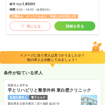
1,800
給与
時給
円
時間
9:00～18:00
（休憩60分）
日曜休み
オンコールあり
時給1,800円以上可
気になる
詳細を見る
イメージに合う求人は見つかりましたか？
他の求人も比較してみましょう！
条件が似ている求人
医療法人名甲会
手とリハビリと整形外科 東白壁クリニック
直接応募求人
電子カルテ
愛知県名古屋市東区
/ 尼ケ坂駅 徒歩7分