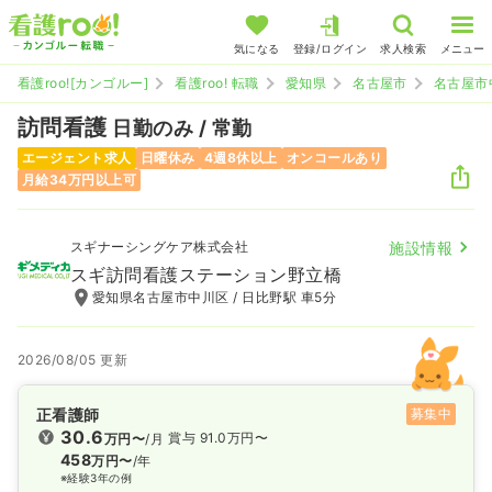
気になる
登録/ログイン
求人検索
メニュー
看護roo![カンゴルー]
看護roo! 転職
愛知県
名古屋市
名古屋市
訪問看護
日勤のみ / 常勤
エージェント求人
日曜休み
4週8休以上
オンコールあり
月給34万円以上可
スギナーシングケア株式会社
施設情報
スギ訪問看護ステーション野立橋
愛知県名古屋市中川区 / 日比野駅 車5分
2026/08/05 更新
正看護師
募集中
30.6
賞与 91.0万円〜
万円〜
/月
458
万円〜
/年
※経験3年の例