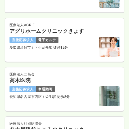
医療法人AGRIE
アグリホームクリニックきよす
直接応募求人
電子カルテ
愛知県清須市
/ 下小田井駅 徒歩12分
医療法人二高会
高木医院
直接応募求人
車通勤可
愛知県名古屋市西区
/ 栄生駅 徒歩8分
医療法人社団紡潤会