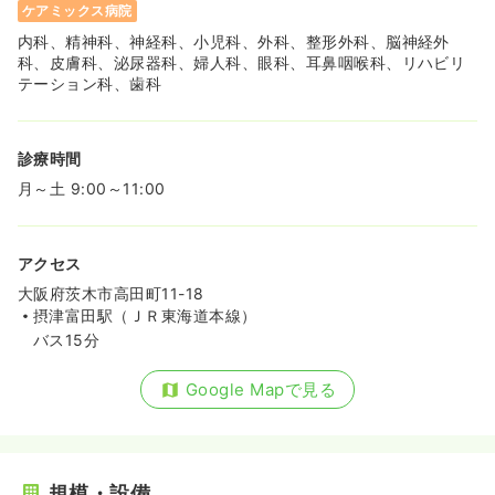
ケアミックス病院
月給22万円以上可
内科、精神科、神経科、小児科、外科、整形外科、脳神経外
気になる
詳細を見る
科、皮膚科、泌尿器科、婦人科、眼科、耳鼻咽喉科、リハビリ
テーション科、歯科
訪問看護
一般＋療養
正看護師
診療時間
一時募集休止
日勤のみ（常勤）
月～土 9:00～11:00
給与
お問い合わせください
時間
8:45～17:00
アクセス
土日祝休み
年間休日125日
ブランク可
第二新卒可
大阪府茨木市高田町11-18
摂津富田駅（ＪＲ東海道本線）
気になる
詳細を見る
バス15分
Google Mapで見る
一時募集休止
日勤のみ（パート）
1,700
給与
時給
円
時間
8:45～17:00
規模・設備