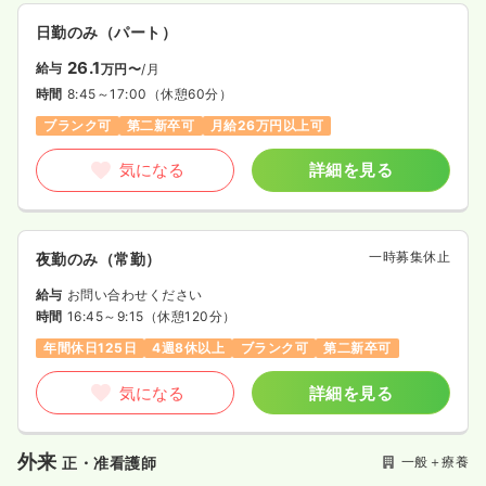
日勤のみ（パート）
26.1
給与
万円〜
/月
時間
8:45～17:00
（休憩60分）
ブランク可
第二新卒可
月給26万円以上可
気になる
詳細を見る
一時募集休止
夜勤のみ（常勤）
給与
お問い合わせください
時間
16:45～9:15
（休憩120分）
年間休日125日
4週8休以上
ブランク可
第二新卒可
気になる
詳細を見る
外来
一般＋療養
正・准看護師