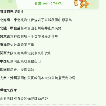
都道府県で探す
北海道・東北
北海道
青森
岩手
宮城
秋田
山形
福島
北陸・甲信越
新潟
富山
石川
福井
山梨
長野
関東
東京
神奈川
埼玉
千葉
茨城
栃木
群馬
東海
愛知
岐阜
静岡
三重
関西
大阪
京都
兵庫
滋賀
奈良
和歌山
中国
広島
岡山
鳥取
島根
山口
四国
徳島
香川
愛媛
高知
九州・沖縄
福岡
佐賀
長崎
熊本
大分
宮崎
鹿児島
沖縄
職種で探す
正看護師
准看護師
保健師
助産師