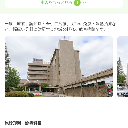
求人をもっと見る
4
オペ室(手術室)
一般＋療養
正・准看護師
日勤のみ（常勤）
一般、療養、認知症・合併症治療、ガンの免疫・温熱治療な
25.2
給与
万円〜
/月
賞与56.0万円〜
ど、幅広い分野に対応する地域の頼れる総合病院です。
※経験5年の例
時間
8:45～17:00
（休憩60分）
土日祝休み
年間休日125日
担当業務未経験可
ブランク可
第二新卒可
月給25万円以上可
気になる
詳細を見る
透析
一般＋療養
正・准看護師
一時募集休止
日勤のみ（常勤）
22.6
給与
万円
/月
※経験3年の例
時間
8:30～16:45
施設形態・診療科目
年間休日125日
4週8休以上
ブランク可
第二新卒可