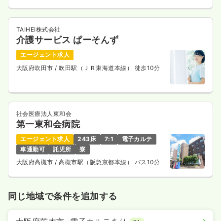
TAIHEI株式会社
介護サービス ぱーそんず
エージェント求人
大阪府吹田市
/ 吹田駅（ＪＲ東海道本線） 徒歩10分
社会医療法人東和会
第一東和会病院
エージェント求人
243床
7:1
電子カルテ
車通勤可
託児所
寮
大阪府高槻市
/ 高槻市駅（阪急京都本線） バス10分
同じ地域で条件を追加する