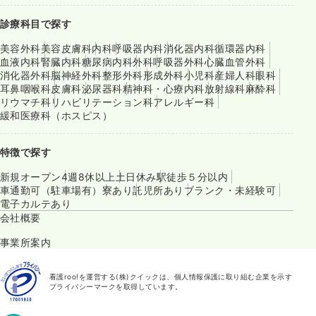
診療科目で探す
美容外科
美容皮膚科
内科
呼吸器内科
消化器内科
循環器内科
血液内科
腎臓内科
糖尿病内科
外科
呼吸器外科
心臓血管外科
消化器外科
脳神経外科
整形外科
形成外科
小児科
産婦人科
眼科
耳鼻咽喉科
皮膚科
泌尿器科
精神科・心療内科
放射線科
麻酔科
リウマチ科
リハビリテーション科
アレルギー科
緩和医療科（ホスピス）
特徴で探す
新規オープン
4週8休以上
土日休み
駅徒歩５分以内
車通勤可（駐車場有）
寮あり
託児所あり
ブランク・未経験可
電子カルテあり
会社概要
事業所案内
看護roo!を運営する(株)クイックは、個人情報保護に取り組む企業を示す
プライバシーマークを取得しています。