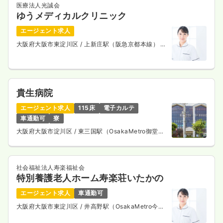
医療法人光誠会
ゆうメディカルクリニック
エージェント求人
大阪府大阪市東淀川区
/ 上新庄駅（阪急京都本線） 徒
歩15分
貴生病院
エージェント求人
115床
電子カルテ
車通勤可
寮
大阪府大阪市淀川区
/ 東三国駅（OsakaMetro御堂筋
線） 徒歩8分
社会福祉法人寿楽福祉会
特別養護老人ホーム寿楽荘いたかの
エージェント求人
車通勤可
大阪府大阪市東淀川区
/ 井高野駅（OsakaMetro今里
筋線） 徒歩12分