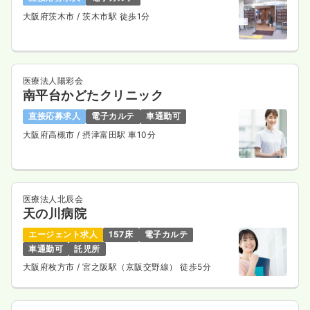
大阪府茨木市
/ 茨木市駅 徒歩1分
医療法人陽彩会
南平台かどたクリニック
直接応募求人
電子カルテ
車通勤可
大阪府高槻市
/ 摂津富田駅 車10分
医療法人北辰会
天の川病院
エージェント求人
157床
電子カルテ
車通勤可
託児所
大阪府枚方市
/ 宮之阪駅（京阪交野線） 徒歩5分