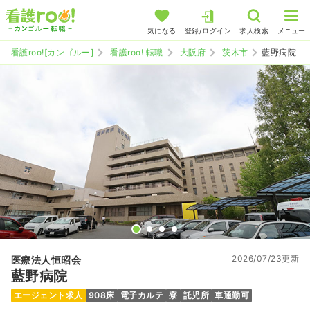
気になる
登録/ログイン
求人検索
メニュー
看護roo![カンゴルー]
看護roo! 転職
大阪府
茨木市
藍野病院
2026/07/23更新
医療法人恒昭会
藍野病院
エージェント求人
908床
電子カルテ
寮
託児所
車通勤可