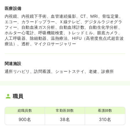
医療設備
内視鏡、内視鏡下手術、血管連続撮影、CT、MRI、骨塩定量、
エコー、カラードップラー、Ｘ線テレビ、デジタルラジオグラ
フィー、自動血液ガス分析、自動血球計数、自動生化学分析、
ホルター心電計、呼吸機能検査、トレッドミル、眼底カメラ、
人工呼吸器、除細動器、温熱療法、HIFU（高密度焦点式超音波
療法）、透析、マイクロサージャリー
関連施設
通所リハビリ、訪問看護、ショートステイ、老健、診療所
職員
総職員数
常勤医師数
看護師数
900名
38名
310名