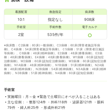
土日祝休み
ブランク可
第二新卒可
時給1,700円以上可
看護配置
救急指定
病床数
気になる
詳細を見る
10:1
指定なし
908床
手術室
手術件数
電子カルテ
2室
535件/年
※病床数：C2病棟：60床(一般病棟)、C3病棟：60床(障害者施設等病
棟)、C4病棟：54床(障害者施設等病棟)、Ｃ5病棟：51床（障害者日施設
等病棟）、C6病棟：48床(精神病棟)、E2病棟：48床(療養病棟)、E3病
棟：48床(療養病棟)、E4病棟：48床(療養病棟)、W1病棟：60床(認知症
治療病棟)、W2病棟：60床(認知症治療病棟)、W3病棟：60床(認知症治療
病棟)、N1A病棟：48床(精神病棟) 、N1B病棟：51床(精神病棟)、N2A病
棟：48床(精神病棟) 、N2B病棟：54床(精神病棟)、N3A病棟：48床(精神
病棟) 、N3B病棟：51床(精神病棟)、N4病棟：60床(認知症病棟)
手術室
実施曜日：月～金 ※緊急で土曜日にオペが入ることはある
主な症例：・整形124件 ・外科118件 ・泌尿器121件 ・眼科
79件 ・婦人科25件 ・形成外科21件