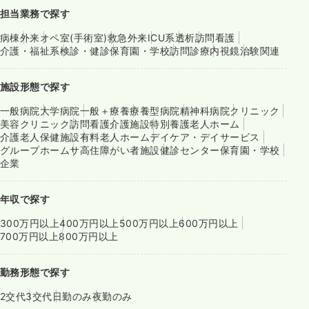
担当業務で探す
病棟
外来
オペ室(手術室)
救急外来
ICU系
透析
訪問看護
介護・福祉系
検診・健診
保育園・学校
訪問診療
内視鏡
治験関連
施設形態で探す
一般病院
大学病院
一般＋療養
療養型病院
精神科病院
クリニック
美容クリニック
訪問看護
介護施設
特別養護老人ホーム
介護老人保健施設
有料老人ホーム
デイケア・デイサービス
グループホーム
サ高住
障がい者施設
健診センター
保育園・学校
企業
年収で探す
300万円以上
400万円以上
500万円以上
600万円以上
700万円以上
800万円以上
勤務形態で探す
2交代
3交代
日勤のみ
夜勤のみ