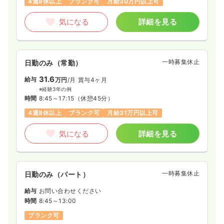
4週8休以上
ブランク可
月給30万円以上可
土日祝休み
年間休日125日
担当業務未経験可
ブランク可
第二新卒可
月給25万円以上可
気になる
詳細を見る
気になる
詳細を見る
一時募集休止
日勤のみ（常勤）
透析
一般＋療養
正・准看護師
31.6
給与
万円
/月
賞与4ヶ月
※経験3年の例
一時募集休止
日勤のみ（常勤）
時間
8:45～17:15
（休憩45分）
22.6
給与
万円
/月
4週8休以上
ブランク可
月給31万円以上可
※経験3年の例
時間
8:30～16:45
気になる
詳細を見る
年間休日125日
4週8休以上
ブランク可
第二新卒可
月給22万円以上可
気になる
詳細を見る
一時募集休止
日勤のみ（パート）
給与
お問い合わせください
時間
8:45～13:00
訪問看護
一般＋療養
正看護師
ブランク可