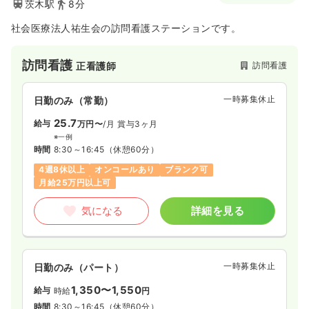
茨木駅
8分
社会医療法人祐生会の訪問看護ステーションです。
訪問看護
訪問看護
正看護師
一時募集休止
日勤のみ（常勤）
25.7
給与
万円〜
/月
賞与3ヶ月
※一例
時間
8:30～16:45
（休憩60分）
4週8休以上
オンコールあり
ブランク可
月給25万円以上可
気になる
詳細を見る
一時募集休止
日勤のみ（パート）
1,350〜1,550
給与
時給
円
時間
8:30～16:45
（休憩60分）