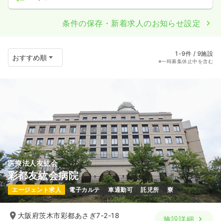
条件の保存・新着求人のお知らせ設定
1-9件 / 9施設
※一時募集休止中を含む
医療法人友紘会
彩都友紘会病院
エージェント求人
電子カルテ
車通勤可
託児所
寮
大阪府茨木市彩都あさぎ7-2-18
施設詳細