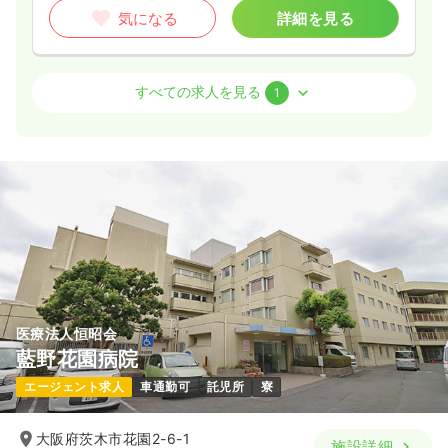
気になる
詳細を見る
透析
一般＋療養
正看護師
すべての求人を見る
1
日勤のみ（常勤）
30.6
給与
万円〜
/月
賞与2.7ヶ月
※経験10年の例
時間
8:30～17:00
（休憩60分）
日曜休み
年間休日120日
担当業務未経験可
ブランク可
第二新卒可
月給30万円以上可
気になる
詳細を見る
医療法人恒昭会
藍野花園病院
エージェント求人
車通勤可
託児所
寮
大阪府茨木市花園2-6-1
施設詳細