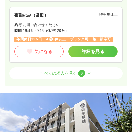
一時募集休止
夜勤のみ（常勤）
給与
お問い合わせください
時間
16:45～9:15
（休憩120分）
年間休日125日
4週8休以上
ブランク可
第二新卒可
気になる
詳細を見る
外来
一般＋療養
正・准看護師
すべての求人を見る
6
日勤のみ（常勤）
24.2
給与
万円
/月
賞与56.0万円
※一例
時間
8:45～17:00
（休憩60分）
土日祝休み
年間休日125日
ブランク可
第二新卒可
月給24万円以上可