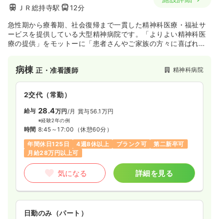
ＪＲ総持寺駅
12分
急性期から療養期、社会復帰まで一貫した精神科医療・福祉サ
ービスを提供している大型精神病院です。「よりよい精神科医
療の提供」をモットーに「患者さんやご家族の方々に喜ばれる
医療サービス」を行っています。
病棟
精神科病院
正・准看護師
2交代（常勤）
28.4
給与
万円
/月
賞与56.1万円
※経験2年の例
時間
8:45～17:00
（休憩60分）
年間休日125日
4週8休以上
ブランク可
第二新卒可
月給28万円以上可
気になる
詳細を見る
日勤のみ（パート）