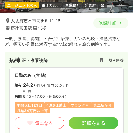
エージェント求人
電子カルテ
車通勤可
託児所
寮
大阪府茨木市高田町11-18
施設詳細
摂津富田駅
15分
一般、療養、認知症・合併症治療、ガンの免疫・温熱治療な
ど、幅広い分野に対応する地域の頼れる総合病院です。
病棟
一般＋療養
正・准看護師
日勤のみ（常勤）
24.2
給与
万円
/月
賞与56.0万円
※一例
時間
8:45～17:00
（休憩60分）
年間休日125日
4週8休以上
ブランク可
第二新卒可
月給24万円以上可
気になる
詳細を見る