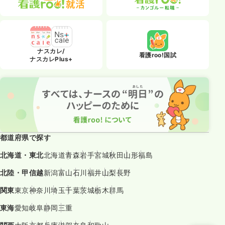
ナスカレ/
看護roo!国試
ナスカレPlus+
都道府県で探す
北海道・東北
北海道
青森
岩手
宮城
秋田
山形
福島
北陸・甲信越
新潟
富山
石川
福井
山梨
長野
関東
東京
神奈川
埼玉
千葉
茨城
栃木
群馬
東海
愛知
岐阜
静岡
三重