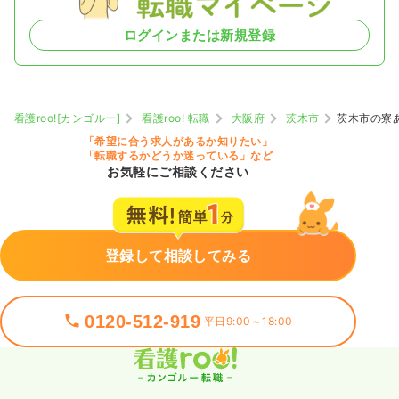
ログインまたは新規登録
看護roo![カンゴルー]
看護roo! 転職
大阪府
茨木市
茨木市の寮
「希望に合う求人があるか知りたい」
「転職するかどうか迷っている」など
お気軽にご相談ください
登録して相談してみる
0120-512-919
平日9:00～18:00