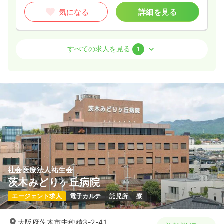
一時募集休止
日勤のみ（常勤）
気になる
詳細を見る
給与
お問い合わせください
時間
8:45～17:00
病棟
一般病院
正看護師 / 管理職
土日祝休み
年間休日125日
ブランク可
第二新卒可
すべての求人を見る
1
気になる
詳細を見る
一時募集休止
日勤のみ（常勤）
給与
お問い合わせください
時間
8:45～17:15
一時募集休止
日勤のみ（パート）
気になる
詳細を見る
1,700
給与
時給
円
時間
8:45～17:00
土日祝休み
ブランク可
第二新卒可
時給1,700円以上可
社会医療法人祐生会
茨木みどりヶ丘病院
気になる
詳細を見る
エージェント求人
電子カルテ
託児所
寮
大阪府茨木市中穂積3-2-41