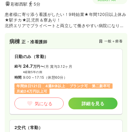
彩都西駅
5分
患者様に寄り添う看護がしたい！9時始業★年間120日以上休み
★駅チカ★託児所＆寮あり！
北摂エリアでプライベートと両立して働きやすい病院になりま
す！
病棟
一般＋療養
正・准看護師
日勤のみ（常勤）
24.7
給与
万円〜
/月
賞与3.12ヶ月
※経験5年の例
時間
9:00～17:15
（休憩60分）
年間休日121日
4週8休以上
ブランク可
第二新卒可
月給24万円以上可
気になる
詳細を見る
2交代（常勤）