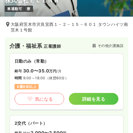
株式会社ＥＬＥＮＡ
車通勤可
寮
大阪府茨木市沢良宜西１－２－１５－６０１ タウンハイツ南
茨木１号館
介護・福祉系
その他介護施設
正看護師
日勤のみ（常勤）
30.0〜35.0
給与
万円
/月
時間
9:00～18:00
（休憩60分）
4週8休以上
気になる
詳細を見る
2交代（パート）
2,000〜2,500
給与