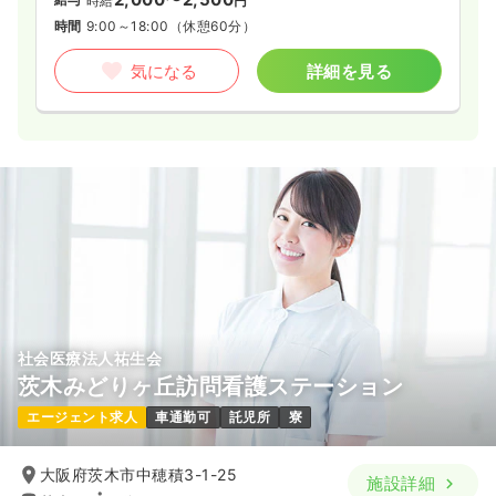
時給
円
時間
9:00～18:00
（休憩60分）
気になる
詳細を見る
社会医療法人祐生会
茨木みどりヶ丘訪問看護ステーション
エージェント求人
車通勤可
託児所
寮
大阪府茨木市中穂積3-1-25
施設詳細