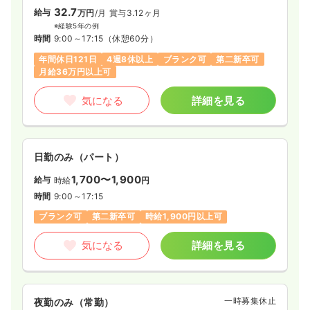
32.7
給与
万円
/月
賞与3.12ヶ月
※経験5年の例
時間
9:00～17:15
（休憩60分）
年間休日121日
4週8休以上
ブランク可
第二新卒可
月給36万円以上可
気になる
詳細を見る
日勤のみ（パート）
1,700〜1,900
給与
時給
円
時間
9:00～17:15
ブランク可
第二新卒可
時給1,900円以上可
気になる
詳細を見る
一時募集休止
夜勤のみ（常勤）