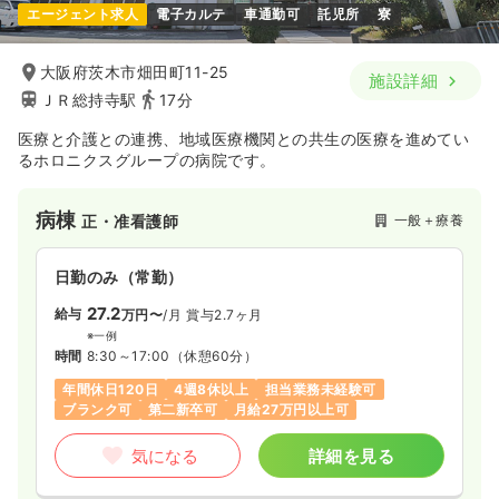
エージェント求人
電子カルテ
車通勤可
託児所
寮
大阪府茨木市畑田町11-25
施設詳細
ＪＲ総持寺駅
17分
医療と介護との連携、地域医療機関との共生の医療を進めてい
るホロニクスグループの病院です。
病棟
一般＋療養
正・准看護師
日勤のみ（常勤）
27.2
給与
万円〜
/月
賞与2.7ヶ月
※一例
時間
8:30～17:00
（休憩60分）
年間休日120日
4週8休以上
担当業務未経験可
ブランク可
第二新卒可
月給27万円以上可
気になる
詳細を見る