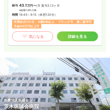
43.1
給与
万円〜
/月
賞与3.12ヶ月
※経験14年の例
時間
16:45～9:15
（休憩120分）
年間休日121日
4週8休以上
ブランク可
第二新卒可
月給40万円以上可
気になる
詳細を見る
医療法人医誠会
茨木医誠会病院