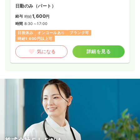
日勤のみ（パート）
時間
9:00～17:15
（休憩60分）
4週8休以上
月給34万円以上可
1,600
給与
時給
円
時間
8:30～17:00
気になる
詳細を見る
日祝休み
オンコールあり
ブランク可
時給1,600円以上可
気になる
詳細を見る