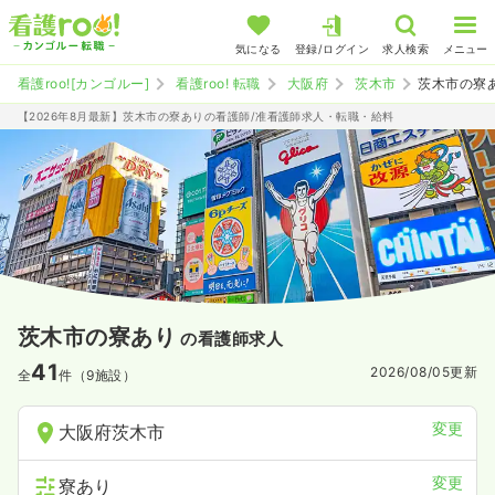
気になる
登録/ログイン
求人検索
メニュー
看護roo![カンゴルー]
看護roo! 転職
大阪府
茨木市
茨木市の寮
【2026年8月最新】茨木市の寮ありの看護師/准看護師求人・転職・給料
茨木市の寮あり
の看護師求人
41
2026/08/05
更新
全
件（9施設）
変更
大阪府茨木市
変更
寮あり