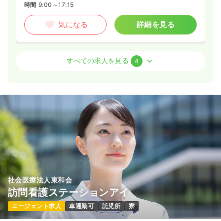
時間
9:00～17:15
気になる
詳細を見る
外来
一般病院
正看護師
すべての求人を見る
4
2交代（常勤）
29.4
給与
万円
/月
賞与3ヶ月
※経験4年の例
時間
9:00～17:15
（休憩60分）
4週8休以上
月給29万円以上可
気になる
詳細を見る
社会医療法人東和会
訪問看護ステーションアイ
日勤のみ（パート）
エージェント求人
車通勤可
託児所
寮
1,650
給与
時給
円〜