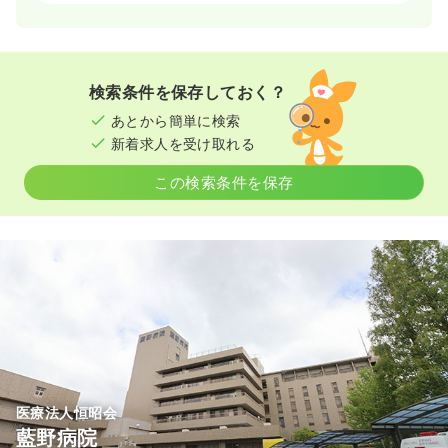
一時募集休止
日勤のみ（常勤）
26.8
給与
万円〜
/月
※経験3年の例
検索条件を保存しておく？
時間
8:45～17:00
（休憩60分）
あとから簡単に検索
日祝休み
年間休日125日
担当業務未経験可
新着求人を受け取れる
ブランク可
第二新卒可
月給26万円以上可
この検索条件を保存
気になる
詳細を見る
一時募集休止
日勤のみ（パート）
1,740
給与
時給
円
時間
8:45～17:00
（休憩60分）
日祝休み
担当業務未経験可
ブランク可
第二新卒可
時給1,700円以上可
医療法人恒昭会
気になる
詳細を見る
藍野病院