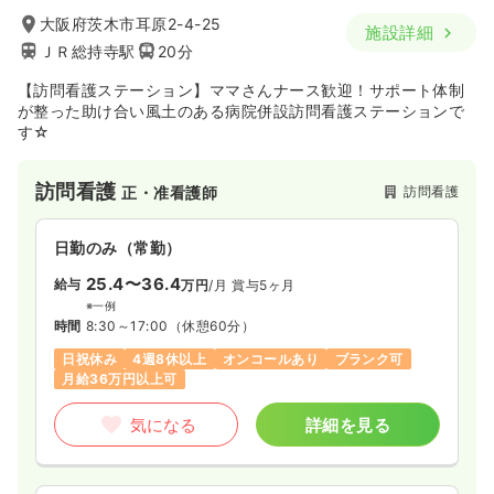
時間
9:00～17:15
（休憩60分）
大阪府茨木市耳原2-4-25
施設詳細
時給1,600円以上可
ＪＲ総持寺駅
20分
気になる
詳細を見る
【訪問看護ステーション】ママさんナース歓迎！サポート体制
が整った助け合い風土のある病院併設訪問看護ステーションで
す☆
オペ室(手術室)
一般病院
正看護師
訪問看護
訪問看護
正・准看護師
一時募集休止
日勤のみ（常勤）
給与
お問い合わせください
日勤のみ（常勤）
時間
9:00～17:15
（休憩60分）
25.4〜36.4
給与
万円
/月
賞与5ヶ月
4週8休以上
※一例
時間
8:30～17:00
（休憩60分）
気になる
詳細を見る
日祝休み
4週8休以上
オンコールあり
ブランク可
月給36万円以上可
気になる
詳細を見る
一時募集休止
2交代（常勤）
30.1〜34.3
給与
万円
/月
賞与3ヶ月
※一例