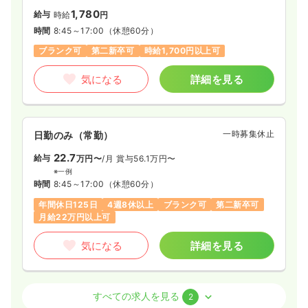
1,780
給与
時給
円
時間
8:45～17:00
（休憩60分）
ブランク可
第二新卒可
時給1,700円以上可
気になる
詳細を見る
一時募集休止
日勤のみ（常勤）
22.7
給与
万円〜
/月
賞与56.1万円〜
※一例
時間
8:45～17:00
（休憩60分）
年間休日125日
4週8休以上
ブランク可
第二新卒可
月給22万円以上可
気になる
詳細を見る
外来
精神科病院
正・准看護師
すべての求人を見る
2