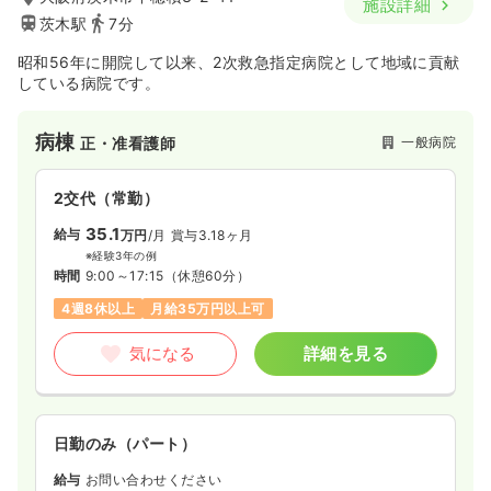
施設詳細
茨木駅
7分
昭和56年に開院して以来、2次救急指定病院として地域に貢献
している病院です。
病棟
一般病院
正・准看護師
2交代（常勤）
35.1
給与
万円
/月
賞与3.18ヶ月
※経験3年の例
時間
9:00～17:15
（休憩60分）
4週8休以上
月給35万円以上可
気になる
詳細を見る
日勤のみ（パート）
給与
お問い合わせください