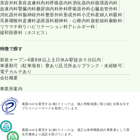
美容外科
美容皮膚科
内科
呼吸器内科
消化器内科
循環器内科
血液内科
腎臓内科
糖尿病内科
外科
呼吸器外科
心臓血管外科
消化器外科
脳神経外科
整形外科
形成外科
小児科
産婦人科
眼科
耳鼻咽喉科
皮膚科
泌尿器科
精神科・心療内科
放射線科
麻酔科
リウマチ科
リハビリテーション科
アレルギー科
緩和医療科（ホスピス）
特徴で探す
新規オープン
4週8休以上
土日休み
駅徒歩５分以内
車通勤可（駐車場有）
寮あり
託児所あり
ブランク・未経験可
電子カルテあり
会社概要
事業所案内
看護roo!を運営する(株)クイックは、個人情報保護に取り組む企業を示す
プライバシーマークを取得しています。
看護roo!を運営する(株)クイックは、適正な有料職業紹介事業者として厚
生労働省より認定を受けています。