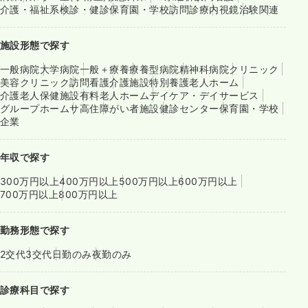
介護・福祉系
検診・健診
保育園・学校
訪問診療
内視鏡
治験関連
施設形態で探す
一般病院
大学病院
一般＋療養
療養型病院
精神科病院
クリニック
美容クリニック
訪問看護
介護施設
特別養護老人ホーム
介護老人保健施設
有料老人ホーム
デイケア・デイサービス
グループホーム
サ高住
障がい者施設
健診センター
保育園・学校
企業
年収で探す
300万円以上
400万円以上
500万円以上
600万円以上
700万円以上
800万円以上
勤務形態で探す
2交代
3交代
日勤のみ
夜勤のみ
診療科目で探す