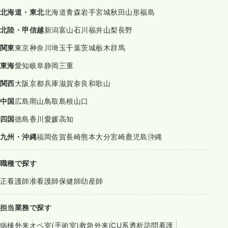
北海道・東北
北海道
青森
岩手
宮城
秋田
山形
福島
北陸・甲信越
新潟
富山
石川
福井
山梨
長野
関東
東京
神奈川
埼玉
千葉
茨城
栃木
群馬
東海
愛知
岐阜
静岡
三重
関西
大阪
京都
兵庫
滋賀
奈良
和歌山
中国
広島
岡山
鳥取
島根
山口
四国
徳島
香川
愛媛
高知
九州・沖縄
福岡
佐賀
長崎
熊本
大分
宮崎
鹿児島
沖縄
職種で探す
正看護師
准看護師
保健師
助産師
担当業務で探す
病棟
外来
オペ室(手術室)
救急外来
ICU系
透析
訪問看護