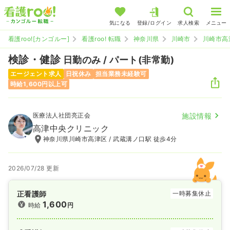
気になる
登録/ログイン
求人検索
メニュー
看護roo![カンゴルー]
看護roo! 転職
神奈川県
川崎市
川崎市高
検診・健診
日勤のみ / パート(非常勤)
エージェント求人
日祝休み
担当業務未経験可
時給1,600円以上可
医療法人社団亮正会
施設情報
高津中央クリニック
神奈川県川崎市高津区 / 武蔵溝ノ口駅 徒歩4分
2026/07/28 更新
正看護師
一時募集休止
1,600
時給
円