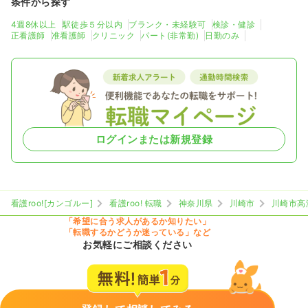
条件から探す
4週8休以上
駅徒歩５分以内
ブランク・未経験可
検診・健診
正看護師
准看護師
クリニック
パート(非常勤)
日勤のみ
ログインまたは新規登録
看護roo![カンゴルー]
看護roo! 転職
神奈川県
川崎市
川崎市高
「希望に合う求人があるか知りたい」
「転職するかどうか迷っている」など
お気軽にご相談ください