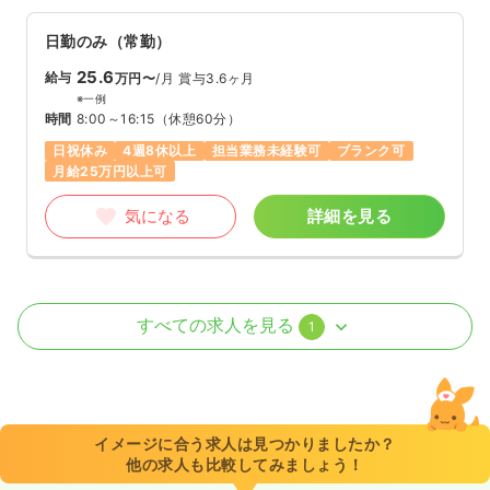
日勤のみ（常勤）
25.6
給与
万円〜
/月
賞与3.6ヶ月
※一例
時間
8:00～16:15
（休憩60分）
日祝休み
4週8休以上
担当業務未経験可
ブランク可
月給25万円以上可
気になる
詳細を見る
検診・健診
クリニック
正・准看護師
すべての求人を見る
1
一時募集休止
日勤のみ（常勤）
25.1〜31.4
給与
万円
/月
賞与3.6ヶ月
※一例
イメージに合う求人は見つかりましたか？
時間
8:00～16:45
（休憩60分）
他の求人も比較してみましょう！
日祝休み
4週8休以上
担当業務未経験可