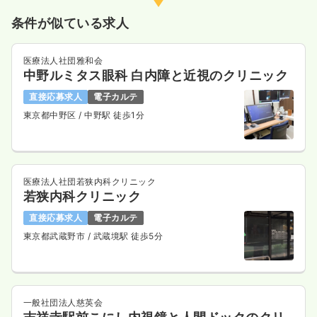
月給31万円以上可
条件が似ている求人
気になる
詳細を見る
医療法人社団雅和会
中野ルミタス眼科 白内障と近視のクリニック
直接応募求人
電子カルテ
東京都中野区
/ 中野駅 徒歩1分
医療法人社団若狭内科クリニック
若狭内科クリニック
直接応募求人
電子カルテ
東京都武蔵野市
/ 武蔵境駅 徒歩5分
一般社団法人慈英会