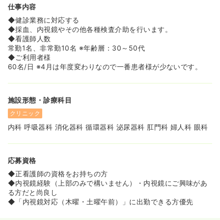
仕事内容
◆健診業務に対応する
◆採血、内視鏡やその他各種検査介助を行います。
◆看護師人数
常勤1名、非常勤10名 ※年齢層：30～50代
◆ご利用者様
60名/日 ※4月は年度変わりなので一番患者様が少ないです。
施設形態・診療科目
クリニック
内科 呼吸器科 消化器科 循環器科 泌尿器科 肛門科 婦人科 眼科
応募資格
◆正看護師の資格をお持ちの方
◆内視鏡経験（上部のみで構いません）・内視鏡にご興味があ
る方だと尚良し
◆「内視鏡対応（木曜・土曜午前）」に出勤できる方優先