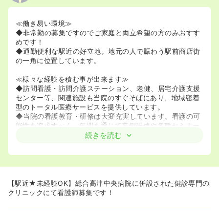
≪働き易い環境≫
◆非常勤の募集ですのでご家庭と両立希望の方のみおすす
めです！
◆通勤便利な駅近の好立地。地元の人で賑わう駅前商店街
の一角に位置しています。
≪様々な経験を積む事が出来ます≫
◆訪問看護・訪問介護ステーション、老健、居宅介護支援
センター等、関連施設も当院のすぐそばにあり、地域密着
型のトータル医療サービスを提供しています。
◆当院の看護教育・研修は大変充実しています。看護の可
能性を追求すべく、年間を通じて事例研修や各種セミナー
を積極的に行っていますので、スキルアップを目指す方に
続きを読む
はおすすめですよ♪
【駅近★未経験OK】総合高津中央病院に併設された健診専門の
クリニックにて看護師募集です！