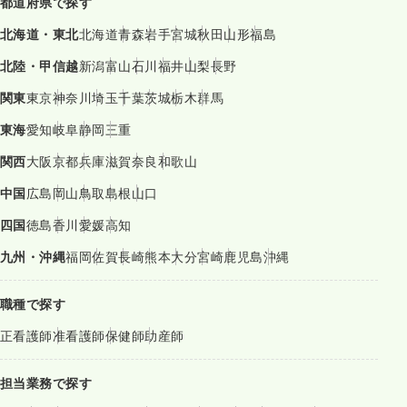
都道府県で探す
北海道・東北
北海道
青森
岩手
宮城
秋田
山形
福島
北陸・甲信越
新潟
富山
石川
福井
山梨
長野
関東
東京
神奈川
埼玉
千葉
茨城
栃木
群馬
東海
愛知
岐阜
静岡
三重
関西
大阪
京都
兵庫
滋賀
奈良
和歌山
中国
広島
岡山
鳥取
島根
山口
四国
徳島
香川
愛媛
高知
九州・沖縄
福岡
佐賀
長崎
熊本
大分
宮崎
鹿児島
沖縄
職種で探す
正看護師
准看護師
保健師
助産師
担当業務で探す