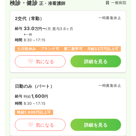
検診・健診
一般病院
正・准看護師
また、平成27年には心臓血管センターを開設し、血管内治療を
積極的に実施しています。
特に、閉塞性動脈硬化症においては全国トップレベルの診療実
一時募集休止
2交代（常勤）
績を誇り、重症化した患者様のためにフットケアにも力を入れ
ております。
33.0
給与
万円〜
/月
賞与3.6ヶ月
外科領域では低侵襲な鏡視下手術を推進し、早期退院・社会復
※一例
帰を支援しています。
時間
8:30～17:15
さらに、患者さまやご家族の高齢化を踏まえ、PFM（Patient
土日祝休み
ブランク可
第二新卒可
月給33万円以上可
Flow Management）部門を設置。
医師・看護師・ソーシャルワーカー・事務職員が連携し、退院
気になる
詳細を見る
後の療養先を共に検討する体制を整えています。
令和7年4月に救急科を立ち上げて、高齢者救急に力を入れてい
ます。
東京都新宿区にある同じ系列の病院から、救急科の医師にに入
って頂き当院での救急科のレベルアップを図っており、様座な
一時募集休止
日勤のみ（パート）
疾患に対応できるよう研鑽を積んでいます。
1,600
また、6月に回復期リハビリテーション病棟を開設しました。回
給与
時給
円
復期リハビリテーション病棟は川崎市高津区には少なく地域住
時間
8:30～17:15
民からの要望もあり、開設する運びとなりました。
時給1,600円以上可
急性期病棟からリハビリ内容を引き継ぎ、自宅退院まで円滑に
進める病棟として機能していきます。今までなかった回復期機
気になる
詳細を見る
能をもった病棟になりますのでスタッフひとり一人が話し合い
ながら、よりよい病棟になるようにチーム一丸となり頑張って