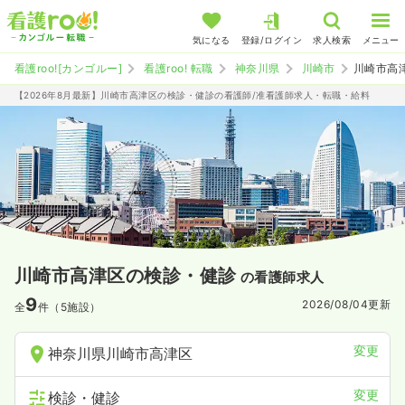
気になる
登録/ログイン
求人検索
メニュー
看護roo![カンゴルー]
看護roo! 転職
神奈川県
川崎市
川崎市高
【2026年8月最新】川崎市高津区の検診・健診の看護師/准看護師求人・転職・給料
川崎市高津区の検診・健診
の看護師求人
9
2026/08/04
更新
全
件（5施設）
変更
神奈川県川崎市高津区
変更
検診・健診