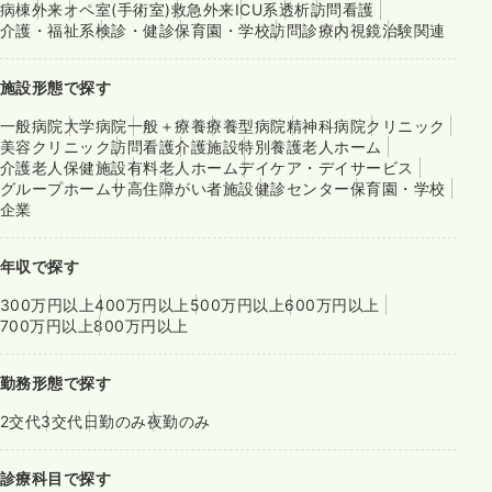
病棟
外来
オペ室(手術室)
救急外来
ICU系
透析
訪問看護
介護・福祉系
検診・健診
保育園・学校
訪問診療
内視鏡
治験関連
施設形態で探す
一般病院
大学病院
一般＋療養
療養型病院
精神科病院
クリニック
美容クリニック
訪問看護
介護施設
特別養護老人ホーム
介護老人保健施設
有料老人ホーム
デイケア・デイサービス
グループホーム
サ高住
障がい者施設
健診センター
保育園・学校
企業
年収で探す
300万円以上
400万円以上
500万円以上
600万円以上
700万円以上
800万円以上
勤務形態で探す
2交代
3交代
日勤のみ
夜勤のみ
診療科目で探す