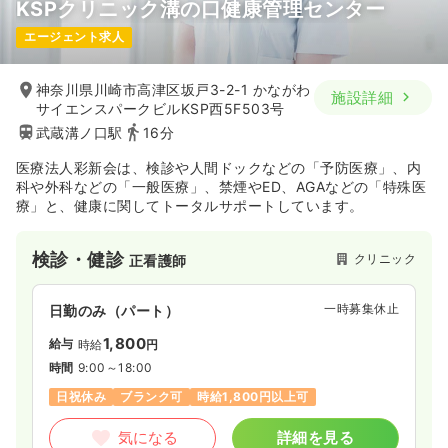
KSPクリニック溝の口健康管理センター
エージェント求人
神奈川県川崎市高津区坂戸3-2-1 かながわ
施設詳細
サイエンスパークビルKSP西5F503号
武蔵溝ノ口駅
16分
医療法人彩新会は、検診や人間ドックなどの「予防医療」、内
科や外科などの「一般医療」、禁煙やED、AGAなどの「特殊医
療」と、健康に関してトータルサポートしています。
検診・健診
クリニック
正看護師
一時募集休止
日勤のみ（パート）
1,800
給与
時給
円
時間
9:00～18:00
日祝休み
ブランク可
時給1,800円以上可
気になる
詳細を見る