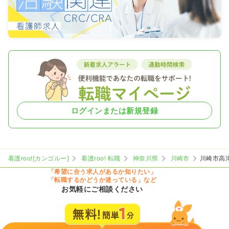
ログインまたは新規登録
看護roo![カンゴルー]
看護roo! 転職
神奈川県
川崎市
川崎市高
「希望に合う求人があるか知りたい」
「転職するかどうか迷っている」など
お気軽にご相談ください