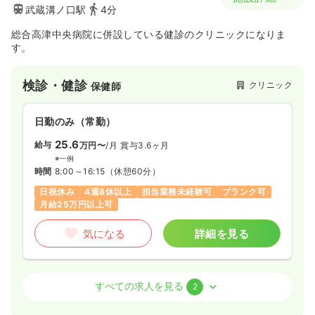
武蔵溝ノ口駅
4分
総合高津中央病院に併設している健診のクリニックになりま
す。
検診・健診
クリニック
保健師
日勤のみ（常勤）
25.6
給与
万円〜
/月
賞与3.6ヶ月
※一例
時間
8:00～16:15
（休憩60分）
日祝休み
4週8休以上
担当業務未経験可
ブランク可
月給25万円以上可
気になる
詳細を見る
検診・健診
クリニック
正・准看護師
すべての求人を見る
2