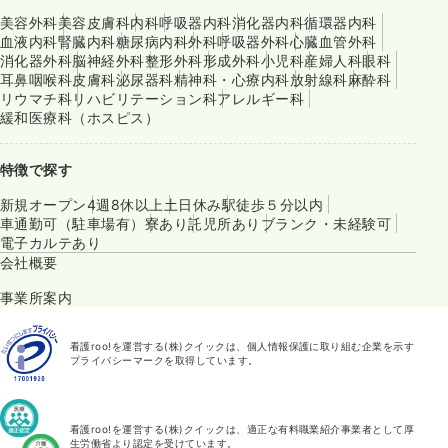
美容外科
美容皮膚科
内科
呼吸器内科
消化器内科
循環器内科
血液内科
腎臓内科
糖尿病内科
外科
呼吸器外科
心臓血管外科
消化器外科
脳神経外科
整形外科
形成外科
小児科
産婦人科
眼科
耳鼻咽喉科
皮膚科
泌尿器科
精神科・心療内科
放射線科
麻酔科
リウマチ科
リハビリテーション科
アレルギー科
緩和医療科（ホスピス）
特徴で探す
新規オープン
4週8休以上
土日休み
駅徒歩５分以内
車通勤可（駐車場有）
寮あり
託児所あり
ブランク・未経験可
電子カルテあり
会社概要
事業所案内
看護roo!を運営する(株)クイックは、個人情報保護に取り組む企業を示す
プライバシーマークを取得しています。
看護roo!を運営する(株)クイックは、適正な有料職業紹介事業者として厚
生労働省より認定を受けています。