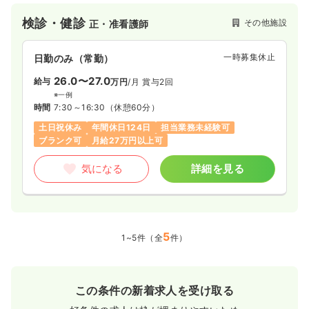
検診・健診
その他施設
正・准看護師
一時募集休止
日勤のみ（常勤）
26.0〜27.0
給与
万円
/月
賞与2回
※一例
時間
7:30～16:30
（休憩60分）
土日祝休み
年間休日124日
担当業務未経験可
ブランク可
月給27万円以上可
気になる
詳細を見る
5
1~5件（全
件）
この条件の新着求人を受け取る