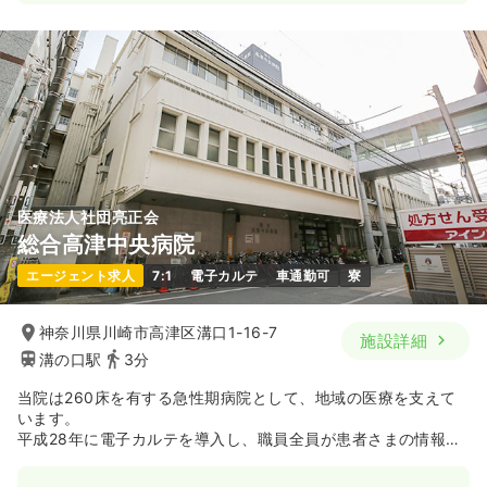
一時募集休止
日勤のみ（常勤）
25.1〜31.4
給与
万円
/月
賞与3.6ヶ月
※一例
時間
8:00～16:45
（休憩60分）
日祝休み
4週8休以上
担当業務未経験可
月給31万円以上可
気になる
詳細を見る
医療法人社団亮正会
総合高津中央病院
一時募集休止
日勤のみ（パート）
エージェント求人
7:1
電子カルテ
車通勤可
寮
1,600
給与
時給
円
時間
8:00～16:45
（休憩60分）
神奈川県川崎市高津区溝口1-16-7
施設詳細
溝の口駅
3分
日祝休み
担当業務未経験可
時給1,600円以上可
当院は260床を有する急性期病院として、地域の医療を支えて
気になる
詳細を見る
います。
平成28年に電子カルテを導入し、職員全員が患者さまの情報を
スムーズに共有できる環境を整備。
より効率的で安全な医療の提供を実現しています。