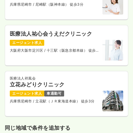
兵庫県尼崎市
/ 尼崎駅（阪神本線） 徒歩3分
その他
一般病院
正看護師
医療法人祐心会うえだクリニック
一時募集休止
日勤のみ（常勤）
エージェント求人
23.0
給与
万円〜
/月
※一例
大阪府大阪市淀川区
/ 十三駅（阪急京都本線） 徒歩5
分
時間
8:45～17:00
4週8休以上
月給23万円以上可
気になる
詳細を見る
医療法人祥風会
立花みどりクリニック
エージェント求人
車通勤可
兵庫県尼崎市
/ 立花駅（ＪＲ東海道本線） 徒歩3分
同じ地域で条件を追加する