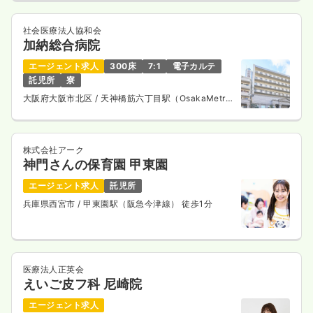
29.9
給与
万円
/月
賞与3.8ヶ月
社会医療法人協和会
※経験15年の例
加納総合病院
時間
8:45～17:00
エージェント求人
日祝休み
4週8休以上
300床
オンコールあり
7:1
電子カルテ
月給29万円以上可
託児所
寮
大阪府大阪市北区
/ 天神橋筋六丁目駅（OsakaMetro
気になる
詳細を見る
谷町線） 徒歩1分
株式会社アーク
神門さんの保育園 甲東園
透析
一般病院
正看護師
エージェント求人
託児所
兵庫県西宮市
/ 甲東園駅（阪急今津線） 徒歩1分
一時募集休止
日勤のみ（常勤）
給与
お問い合わせください
時間
7:45～16:00
4週8休以上
ブランク可
医療法人正英会
えいご皮フ科 尼崎院
気になる
詳細を見る
エージェント求人