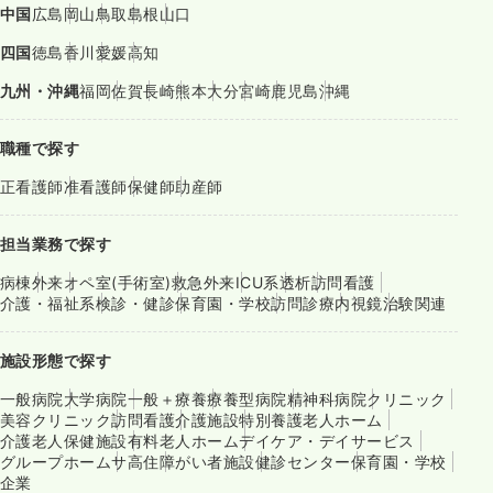
中国
広島
岡山
鳥取
島根
山口
四国
徳島
香川
愛媛
高知
九州・沖縄
福岡
佐賀
長崎
熊本
大分
宮崎
鹿児島
沖縄
職種で探す
正看護師
准看護師
保健師
助産師
担当業務で探す
病棟
外来
オペ室(手術室)
救急外来
ICU系
透析
訪問看護
介護・福祉系
検診・健診
保育園・学校
訪問診療
内視鏡
治験関連
施設形態で探す
一般病院
大学病院
一般＋療養
療養型病院
精神科病院
クリニック
美容クリニック
訪問看護
介護施設
特別養護老人ホーム
介護老人保健施設
有料老人ホーム
デイケア・デイサービス
グループホーム
サ高住
障がい者施設
健診センター
保育園・学校
企業