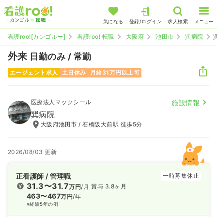
気になる
登録/ログイン
求人検索
メニュー
看護roo![カンゴルー]
看護roo! 転職
大阪府
池田市
巽病院
外来
日勤のみ / 常勤
エージェント求人
土日休み
月給31万円以上可
医療法人マックシール
施設情報
巽病院
大阪府池田市 / 石橋阪大前駅 徒歩5分
2026/08/03 更新
正看護師 / 管理職
一時募集休止
31.3〜31.7
賞与 3.8ヶ月
万円
/月
463〜467
万円
/年
※経験5年の例