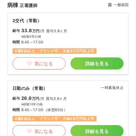
病棟
一般病院
正看護師
2交代（常勤）
33.8
給与
万円
/月
賞与3.8ヶ月
※経験5年の例
時間
8:45～17:00
4週8休以上
ブランク可
月給35万円以上可
気になる
詳細を見る
一時募集休止
日勤のみ（常勤）
26.9
給与
万円
/月
賞与3.8ヶ月
※経験10年の例
時間
8:45～17:00
（休憩60分）
4週8休以上
ブランク可
月給26万円以上可
気になる
詳細を見る