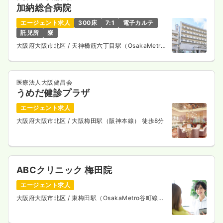
時間
8:45～17:00
（休憩60分）
加納総合病院
4週8休以上
オンコールあり
ブランク可
エージェント求人
300床
7:1
電子カルテ
月給40万円以上可
託児所
寮
気になる
詳細を見る
大阪府大阪市北区
/ 天神橋筋六丁目駅（OsakaMetro
谷町線） 徒歩1分
医療法人大阪健昌会
一時募集休止
日勤のみ（パート）
うめだ健診プラザ
1,600〜1,800
給与
時給
円
エージェント求人
時間
8:45～17:00
（休憩60分）
大阪府大阪市北区
/ 大阪梅田駅（阪神本線） 徒歩8分
オンコールあり
ブランク可
時給1,800円以上可
気になる
詳細を見る
ABCクリニック 梅田院
エージェント求人
オペ室(手術室)
一般病院
正看護師
大阪府大阪市北区
/ 東梅田駅（OsakaMetro谷町線）
徒歩5分
一時募集休止
日勤のみ（常勤）