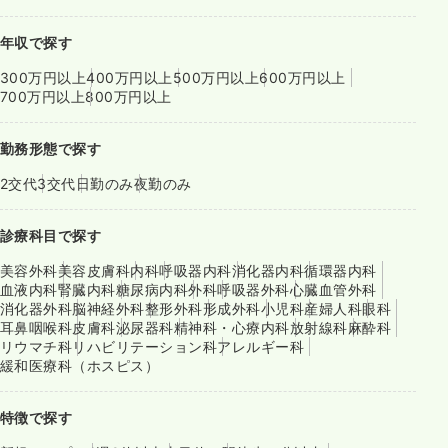
年収で探す
300万円以上
400万円以上
500万円以上
600万円以上
700万円以上
800万円以上
勤務形態で探す
2交代
3交代
日勤のみ
夜勤のみ
診療科目で探す
美容外科
美容皮膚科
内科
呼吸器内科
消化器内科
循環器内科
血液内科
腎臓内科
糖尿病内科
外科
呼吸器外科
心臓血管外科
消化器外科
脳神経外科
整形外科
形成外科
小児科
産婦人科
眼科
耳鼻咽喉科
皮膚科
泌尿器科
精神科・心療内科
放射線科
麻酔科
リウマチ科
リハビリテーション科
アレルギー科
緩和医療科（ホスピス）
特徴で探す