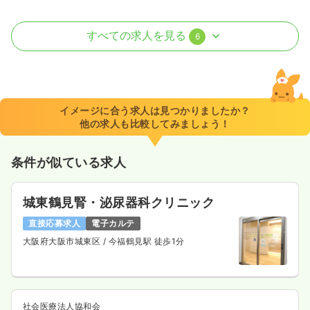
外来
一般病院
正看護師
すべての求人を見る
6
一時募集休止
2交代（常勤）
23.0〜30.1
給与
万円
/月
賞与3.8ヶ月
※一例
イメージに合う求人は見つかりましたか？
時間
8:45～17:00
他の求人も比較してみましょう！
4週8休以上
月給30万円以上可
条件が似ている求人
気になる
詳細を見る
城東鶴見腎・泌尿器科クリニック
直接応募求人
電子カルテ
訪問看護
一般病院
正・准看護師
大阪府大阪市城東区
/ 今福鶴見駅 徒歩1分
一時募集休止
日勤のみ（常勤）
30.5〜40.2
給与
万円
/月
賞与3.8ヶ月
※経験5年の例
社会医療法人協和会