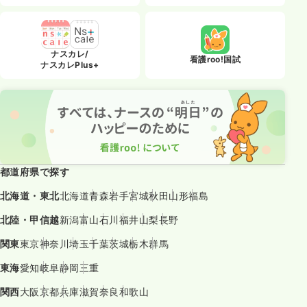
ナスカレ/
看護roo!国試
ナスカレPlus+
都道府県で探す
北海道・東北
北海道
青森
岩手
宮城
秋田
山形
福島
北陸・甲信越
新潟
富山
石川
福井
山梨
長野
関東
東京
神奈川
埼玉
千葉
茨城
栃木
群馬
東海
愛知
岐阜
静岡
三重
関西
大阪
京都
兵庫
滋賀
奈良
和歌山