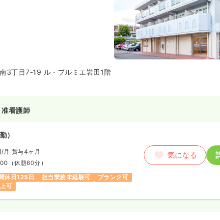
3丁目7-19 ル・プルミエ岩田1階
・准看護師
勤）
円
/月
賞与4ヶ月
気になる
:00
（休憩60分）
間休日125日
担当業務未経験可
ブランク可
以上可