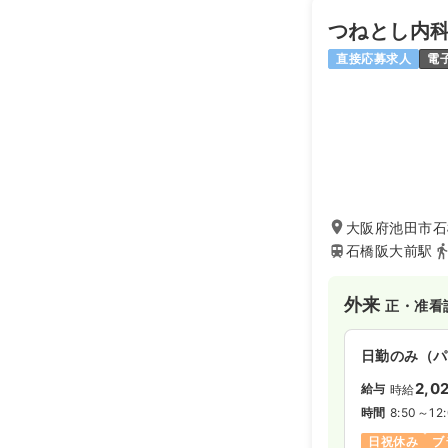
※経験5年の
つねとし内
時間
8:45～17
土日休み
月
直接応募求人
電
外来
正看護師
2交代（常勤
23.0〜3
給与
※一例
大阪府池田市石橋
時間
8:45～17
石橋阪大前駅
4週8休以上
外来
正・准看
訪問看護
正
日勤のみ（パ
日勤のみ（常
2,0
給与
時給
30.5〜4
給与
時間
8:50～12
※経験5年の
日祝休み
ブ
時間
8:45～17