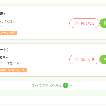
勤）
わせください
気になる
:00
ブランク可
ート）
00
円〜
気になる
:00
（休憩60分）
時給1,800円以上可
/ 管理職
すべての求人を見る
7
勤）
1.7
万円
/月
賞与3.8ヶ月
気になる