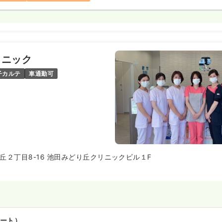
オンコールあり
ブランク可
以上可
ート）
リニック
00〜1,800
子カルテ
車通勤可
円
気になる
:00
（休憩60分）
り
ブランク可
時給1,800円以上可
室)
正看護師
勤）
丘２丁目8-16 池田みどり丘クリニックビル１F
円
/月
賞与3.8ヶ月
気になる
の例
:00
週8休以上
オンコールあり
以上可
ート）