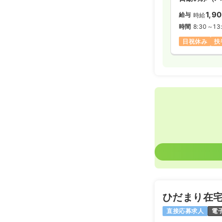
1,9
給与
時給
透析
正看護師
時間
8:30～13
日祝休み
扶
日勤のみ（常
給与
お問い合
時間
7:45～16
4週8休以上
その他
正看護
日勤のみ（常
23.0
給与
万
※一例
時間
8:45～17
4週8休以上
ひだまり在
直接応募求人
電