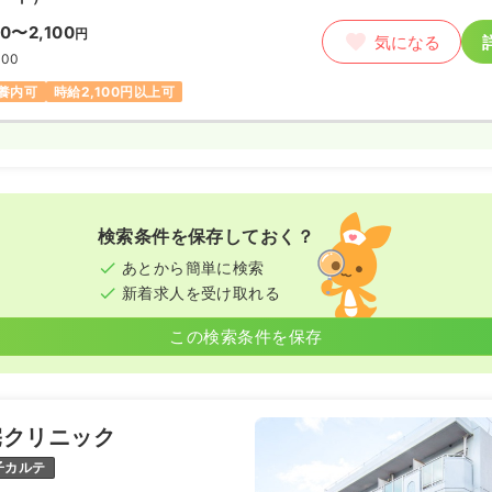
00〜2,100
円
気になる
:00
養内可
時給2,100円以上可
勤）
わせください
気になる
:00
ブランク可
検索条件を保存しておく？
師
あとから簡単に検索
新着求人を受け取れる
勤）
この検索条件を保存
円〜
/月
気になる
:00
月給23万円以上可
宅クリニック
子カルテ