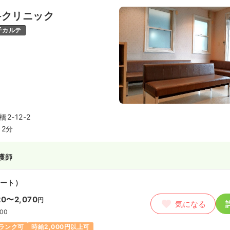
例
科クリニック
:00
給31万円以上可
子カルテ
）
0.1
万円
/月
賞与3.8ヶ月
気になる
2-12-2
:00
2分
月給30万円以上可
護師
・准看護師
ート）
勤）
20〜2,070
円
気になる
0.2
万円
/月
賞与3.8ヶ月
気になる
:00
例
ランク可
時給2,000円以上可
:00
（休憩60分）