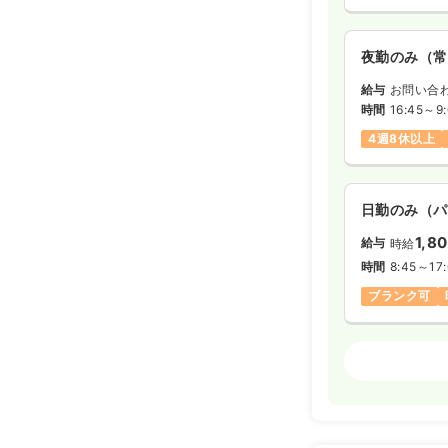
夜勤のみ（常
給与
お問い合
時間
16:45～9
4週8休以上
日勤のみ（パ
1,8
給与
時給
時間
8:45～17
ブランク可
外来
正看護師 
日勤のみ（常
31.3〜3
給与