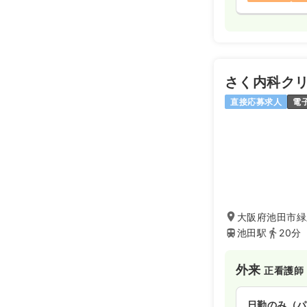
4週8休以上
月給40万円
日勤のみ（パ
さく内科ク
1,6
給与
直接応募求人
電
時給
時間
8:45～17
オンコールあ
オペ室(手術
日勤のみ（常
大阪府池田市緑
池田駅
20分
29.9
給与
万
※経験15年
時間
8:45～17
外来
正看護師
日祝休み
4
月給29万円
日勤のみ（パ