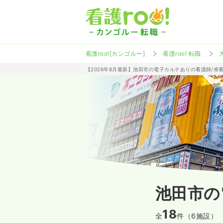
看護roo![カンゴルー]
看護roo! 転職
【2026年8月最新】池田市の電子カルテありの看護師/准
池田市の
18
全
件（6施設）