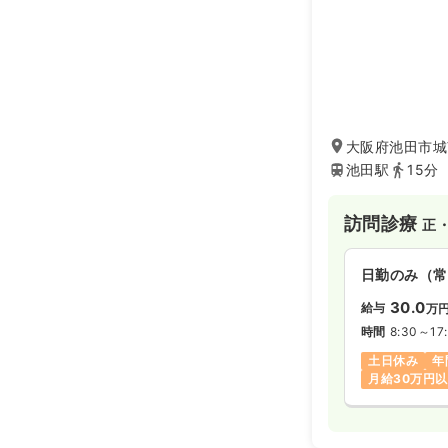
大阪府池田市城南
池田駅
15分
訪問診療
正
日勤のみ（常
30.0
給与
万
時間
8:30～17
土日休み
年
月給30万円