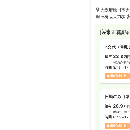
大阪府池田市天神
石橋阪大前駅
病棟
正看護師
2交代（常勤
33.8
給与
万
※経験5年の
時間
8:45～17
4週8休以上
日勤のみ（常
26.9
給与
万
※経験10年
時間
8:45～17
4週8休以上