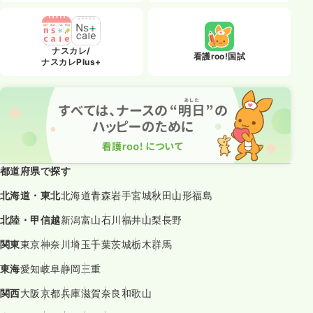
ナスカレ/
看護roo!国試
ナスカレPlus+
都道府県で探す
北海道・東北
北海道
青森
岩手
宮城
秋田
山形
福島
北陸・甲信越
新潟
富山
石川
福井
山梨
長野
関東
東京
神奈川
埼玉
千葉
茨城
栃木
群馬
東海
愛知
岐阜
静岡
三重
関西
大阪
京都
兵庫
滋賀
奈良
和歌山