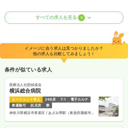
検診・健診
一般病院
正看護師
すべての求人を見る
9
日勤のみ（常勤）
25.2
給与
万円〜
/月
賞与4ヶ月
※一例
イメージに合う求人は見つかりましたか？
時間
8:30～17:30
（休憩60分）
他の求人も比較してみましょう！
日祝休み
年間休日122日
月給25万円以上可
条件が似ている求人
気になる
詳細を見る
医療法人社団緑成会
横浜総合病院
内視鏡
一般病院
正・准看護師
エージェント求人
268床
7:1
電子カルテ
車通勤可
託児所
寮
日勤のみ（常勤）
神奈川県横浜市青葉区
/ あざみ野駅（東急田園都市
線） バス7分
28.0
給与
万円〜
/月
賞与4ヶ月
※経験10年の例