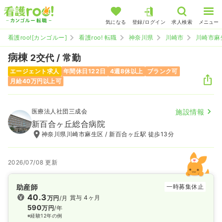
気になる
登録/ログイン
求人検索
メニュー
看護roo![カンゴルー]
看護roo! 転職
神奈川県
川崎市
川崎市麻
病棟
2交代 / 常勤
エージェント求人
年間休日122日
4週8休以上
ブランク可
月給40万円以上可
医療法人社団三成会
施設情報
新百合ヶ丘総合病院
神奈川県川崎市麻生区 / 新百合ヶ丘駅 徒歩13分
2026/07/08 更新
助産師
一時募集休止
40.3
賞与 4ヶ月
万円
/月
590
万円
/年
※経験12年の例