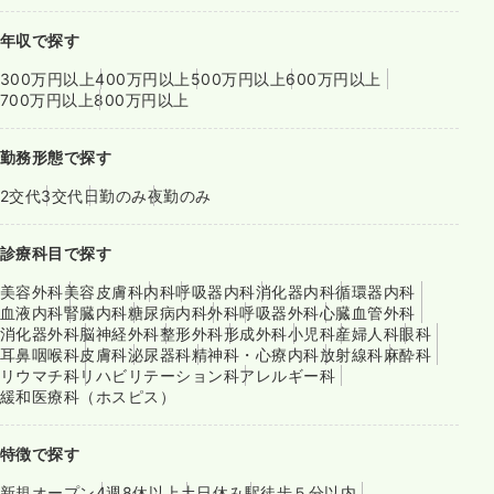
年収で探す
300万円以上
400万円以上
500万円以上
600万円以上
700万円以上
800万円以上
勤務形態で探す
2交代
3交代
日勤のみ
夜勤のみ
診療科目で探す
美容外科
美容皮膚科
内科
呼吸器内科
消化器内科
循環器内科
血液内科
腎臓内科
糖尿病内科
外科
呼吸器外科
心臓血管外科
消化器外科
脳神経外科
整形外科
形成外科
小児科
産婦人科
眼科
耳鼻咽喉科
皮膚科
泌尿器科
精神科・心療内科
放射線科
麻酔科
リウマチ科
リハビリテーション科
アレルギー科
緩和医療科（ホスピス）
特徴で探す
新規オープン
4週8休以上
土日休み
駅徒歩５分以内