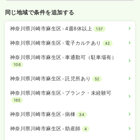
27.0
給与
万円
/月
賞与4ヶ月
同じ地域で条件を追加する
※経験9年の例
時間
8:30～17:30
（休憩60分）
神奈川県川崎市麻生区
×
4週8休以上
137
日祝休み
年間休日122日
月給29万円以上可
気になる
詳細を見る
神奈川県川崎市麻生区
×
電子カルテあり
42
神奈川県川崎市麻生区
×
車通勤可（駐車場有）
106
救急外来
一般病院
正看護師
神奈川県川崎市麻生区
×
託児所あり
52
一時募集休止
2交代（常勤）
神奈川県川崎市麻生区
×
ブランク・未経験可
36.1
給与
万円
/月
賞与4ヶ月
165
※経験3年の例
時間
8:30～17:30
神奈川県川崎市麻生区
×
病棟
34
年間休日122日
4週8休以上
ブランク可
月給39万円以上可
神奈川県川崎市麻生区
×
助産師
4
気になる
詳細を見る