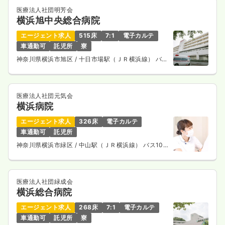
時間
8:30～17:30
（休憩60分）
医療法人社団明芳会
横浜旭中央総合病院
日祝休み
オンコールあり
ブランク可
月給28万円以上可
エージェント求人
515床
7:1
電子カルテ
気になる
詳細を見る
車通勤可
託児所
寮
神奈川県横浜市旭区
/ 十日市場駅（ＪＲ横浜線） バス
14分
透析
一般病院
正看護師
医療法人社団元気会
横浜病院
日勤のみ（常勤）
エージェント求人
326床
電子カルテ
29.2
給与
万円〜
/月
賞与4ヶ月
車通勤可
託児所
※経験3年の例
神奈川県横浜市緑区
/ 中山駅（ＪＲ横浜線） バス10
時間
8:30～17:30
（休憩60分）
分
日祝休み
年間休日122日
4週8休以上
ブランク可
第二新卒可
月給37万円以上可
医療法人社団緑成会
横浜総合病院
気になる
詳細を見る
エージェント求人
268床
7:1
電子カルテ
車通勤可
託児所
寮