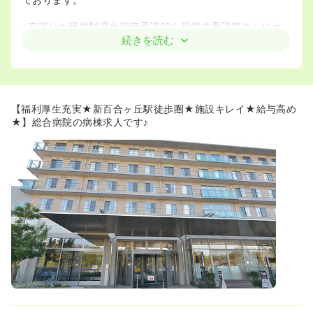
«充実した研修制度☆認定看護師を目指す看護師さんにオ
ススメです♪»
続きを読む
◆認定資格を積極的に支援しています。取得中の給与（基
本給）・交通費支給はもちろん、取得費用の3分の2を病院
側が負担してくれます！
◆新人看護職員に対する教育の充実とプリセプター制度は
もちろん、既卒者・復職者に対する教育も開始しておりま
【福利厚生充実★新百合ヶ丘駅徒歩圏★施設キレイ★給与高め
す。また、院内研修のみならず、院外研修にも積極的に参
★】総合病院の病棟求人です♪
加し学べる環境を整えています♪
«福利厚生の充実☆職員が日本一働きやすい病院を目指し
ています»
◆南東北グループとして「東京ワークライフバランス認定
企業」に選ばれていることからもわかるように、「日勤常
勤制度」、「グループ内異動」、「トレーニングマシン貸
出」、「キッズルーム」、「5時からホリデイ」「24時間
託児所」などの制度を利用して、生き生きと働いている職
員が大勢います。
◆年間休日は120日以上です♪祝日の振り替え休に加え、リ
フレッシュ休も充実しており、1週間程度の連休も取得でき
ます♪