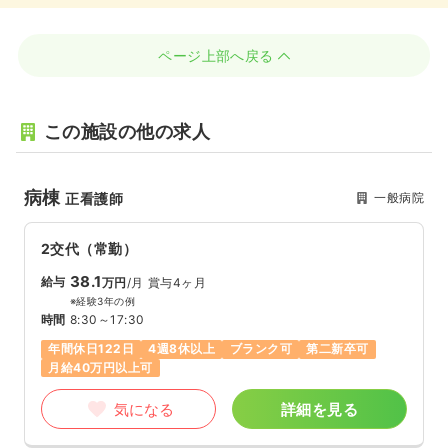
ページ上部へ戻る
この施設の他の求人
病棟
一般病院
正看護師
2交代（常勤）
38.1
給与
万円
/月
賞与4ヶ月
※経験3年の例
時間
8:30～17:30
年間休日122日
4週8休以上
ブランク可
第二新卒可
月給40万円以上可
気になる
詳細を見る