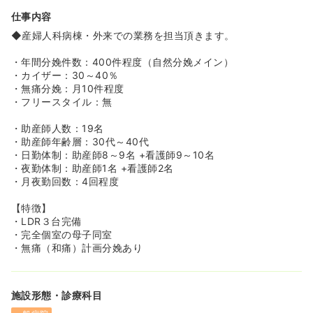
«助産師としてスキルアップを希望されている方にオスス
仕事内容
メです♪»
◆不妊治療から妊娠分娩の管理、そして婦人科良性・悪性
◆産婦人科病棟・外来での業務を担当頂きます。
腫瘍まですべてに対応できる体制で行っています。
◆妊娠希望の方に対しては総合病院であるメリットを最大
・年間分娩件数：400件程度（自然分娩メイン）
限に生かした理想の不妊治療・生殖医療（リプロダクショ
・カイザー：30～40％
ン）行っています。
・無痛分娩：月10件程度
◆出産については安心・安全・満足のいく自然分娩・母乳
・フリースタイル：無
育児を目指した母子医療を、婦人科疾患のうち腹腔鏡など
内視鏡下手術の適応がある疾患に関しては、可能な限り低
・助産師人数：19名
侵襲な方法で治療を行っています。
・助産師年齢層：30代～40代
◆日本では導入が遅れている婦人科悪性疾患（子宮体が
・日勤体制：助産師8～9名 +看護師9～10名
ん・頸がん）への腹腔鏡下手術・ダヴィンチ手術の普及
・夜勤体制：助産師1名 +看護師2名
や、サイバーナイフ・陽子線などを使用した新しい治療に
・月夜勤回数：4回程度
も積極的に取り組んで行く予定です♪
【特徴】
・LDR３台完備
・完全個室の母子同室
・無痛（和痛）計画分娩あり
施設形態・診療科目