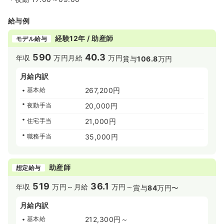
給与例
経験12年 / 助産師
モデル給与
590
40.3
年収
万円
月給
万円
賞与
106.8
万円
月給内訳
基本給
267,200円
夜勤手当
20,000円
住宅手当
21,000円
職務手当
35,000円
助産師
想定給与
519
36.1
年収
万円～
月給
万円～
賞与
84
万円〜
月給内訳
基本給
212,300円～