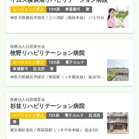
エージェント求人
120床
車通勤可
寮
神奈川県横浜市旭区
/ 三ツ境駅（相鉄本線） バス15分
病棟
一般病院
助産師
一時募集休止
日勤のみ（常勤）
医療法人社団東光会
牧野リハビリテーション病院
29.0
給与
万円〜
/月
賞与2回
※経験4年の例
エージェント求人
120床
電子カルテ
時間
8:30～17:30
（休憩60分）
車通勤可
託児所
寮
年間休日122日
4週8休以上
ブランク可
神奈川県横浜市緑区
/ 鴨居駅（ＪＲ横浜線） 徒歩10
月給29万円以上可
分
気になる
詳細を見る
医療法人社団哺育会
杉並リハビリテーション病院
エージェント求人
101床
電子カルテ
託児所
外来
一般病院
正看護師
寮
東京都杉並区
/ 西荻窪駅（ＪＲ中央本線） 徒歩2分
一時募集休止
日勤のみ（常勤）