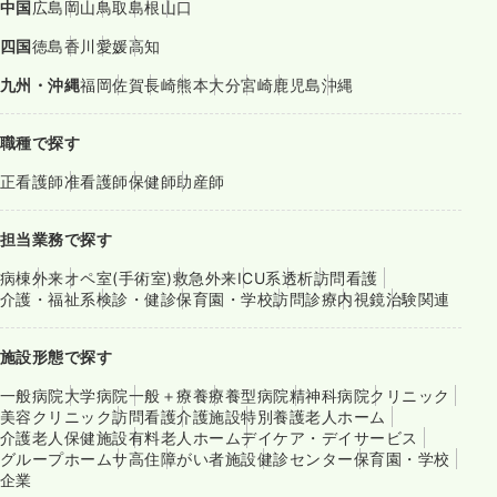
中国
広島
岡山
鳥取
島根
山口
四国
徳島
香川
愛媛
高知
九州・沖縄
福岡
佐賀
長崎
熊本
大分
宮崎
鹿児島
沖縄
職種で探す
正看護師
准看護師
保健師
助産師
担当業務で探す
病棟
外来
オペ室(手術室)
救急外来
ICU系
透析
訪問看護
介護・福祉系
検診・健診
保育園・学校
訪問診療
内視鏡
治験関連
施設形態で探す
一般病院
大学病院
一般＋療養
療養型病院
精神科病院
クリニック
美容クリニック
訪問看護
介護施設
特別養護老人ホーム
介護老人保健施設
有料老人ホーム
デイケア・デイサービス
グループホーム
サ高住
障がい者施設
健診センター
保育園・学校
企業