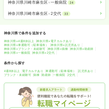
神奈川県川崎市麻生区
×
一般病院
24
神奈川県川崎市麻生区
×
2交代
33
ICU系
一般病院
正看護師
一時募集休止
2交代（常勤）
神奈川県で条件を追加する
36.1
給与
万円〜
/月
賞与4ヶ月
神奈川県×4週8休以上
神奈川県×電子カルテあり
神奈川県×車通勤可（駐車場有）
神奈川県×託児所あり
※経験3年の例
神奈川県×ブランク・未経験可
神奈川県×病棟
神奈川県×助産師
時間
8:30～17:30
神奈川県×一般病院
神奈川県×2交代
年間休日122日
4週8休以上
ブランク可
月給40万円以上可
条件から探す
気になる
詳細を見る
4週8休以上
電子カルテあり
車通勤可（駐車場有）
託児所あり
ブランク・未経験可
病棟
助産師
一般病院
2交代