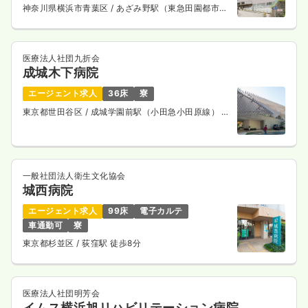
神奈川県横浜市青葉区
/ あざみ野駅（東急田園都市
オペ室(手術室)
線） バス7分
一般病院
正・准看護師
2交代（常勤）
医療法人社団九折会
成城木下病院
36.1
給与
万円
/月
賞与4ヶ月
※経験3年の例
エージェント求人
36床
寮
時間
8:30～17:30
東京都世田谷区
/ 成城学園前駅（小田急小田原線） 徒
歩3分
年間休日122日
4週8休以上
オンコールあり
ブランク可
月給40万円以上可
気になる
詳細を見る
一般社団法人衛生文化協会
城西病院
エージェント求人
99床
電子カルテ
一時募集休止
日勤のみ（常勤）
車通勤可
寮
東京都杉並区
/ 荻窪駅 徒歩8分
給与
お問い合わせください
時間
8:30～17:30
年間休日122日
4週8休以上
オンコールあり
ブランク可
医療法人社団明芳会
気になる
詳細を見る
イムス横浜旭リハビリテーション病院