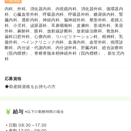
一般病院
内科、外科、消化器内科、内視鏡内科、消化器外科、循環器内
科、心臓血管外科、呼吸器内科、呼吸器外科、糖尿病内科、腎
臓内科、透析内科、神経内科、脳神経外科、整形外科、産婦人
科、小児科、泌尿器科、耳鼻咽喉科、皮膚科、形成外科、美容
外科、麻酔科、眼科、放射線診断科、放射線治療科、救急科、
歯科口腔外科、心療内科、リハビリテーション科、精神科、乳
腺外科、ペインクリニック内科、血液内科、血管外科、病理診
断科、内分泌・代謝内科、内分泌外科、肝臓内科、総合診療科
（院内標榜）、脊椎脊髄末梢神経外科（院内標榜） 、新生児内
科
応募資格
◆助産師資格をお持ちの方
給与
※以下の勤務時間の場合
日勤
08:30～17:30
夜勤
17:00～09:00