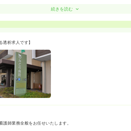
析室、老健など幅広く展開されています。
続きを読む
0月より電子カルテが導入されました。
制も整っています】
ルに合わせて、プリセプターがつき指導をして下さいます。
グを取っているため、経験がある方だと部屋持ちをしていただき先輩
る透析求人です】
ですと、チェックリストを使用してその人に合わせたペースで指導し
】
別、全体研修（院内感染等）、個人の研修（自由参加）、外部研修が
研修も行っています。
けられたい方は、研修のレポートを提出していただくと交通費や参加
。
看護師業務全般をお任せいたします。