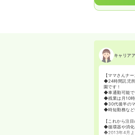
キャリア
【ママさんナー
◆24時間託児
園です！
◆車通勤可能で
◆残業は月10
◆30代後半の
◆時短勤務など
【これから注目
◆循環器や消化
◆2013年4