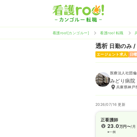
看護roo![カンゴルー]
看護roo! 転職
透析
日勤のみ /
エージェント求人
日
医療法人社団倫
みどり病院
兵庫県神戸市
2026/07/16 更新
正看護師
23.0
万円〜
/月
※一例