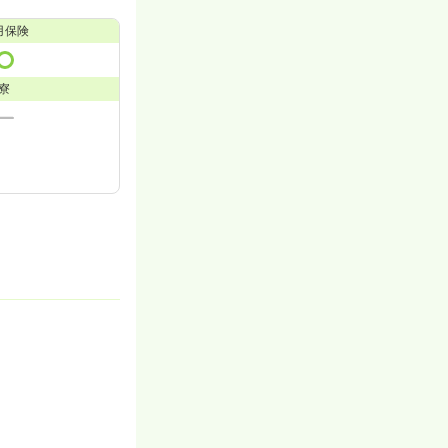
用保険
寮