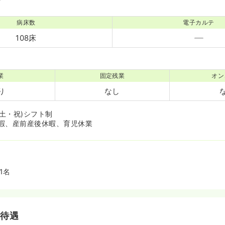
病床数
電子カルテ
108床
業
固定残業
オン
り
なし
(土・祝)シフト制
暇、産前産後休暇、育児休業
1名
・待遇