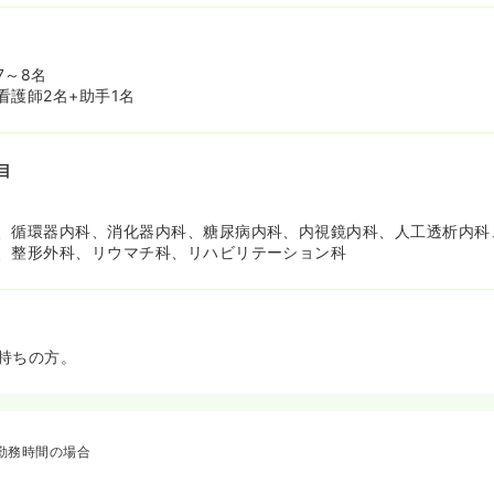
7～8名
看護師2名+助手1名
目
、循環器内科、消化器内科、糖尿病内科、内視鏡内科、人工透析内科
、整形外科、リウマチ科、リハビリテーション科
持ちの方。
勤務時間の場合