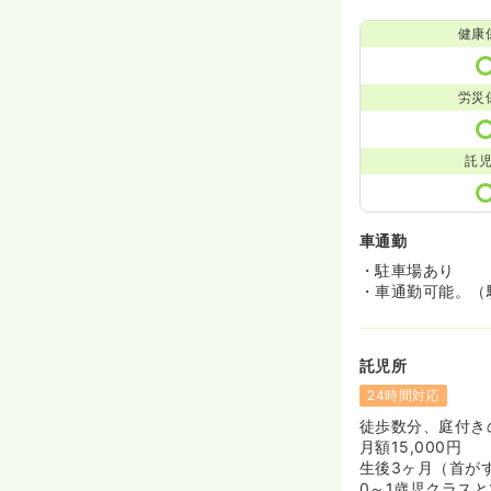
健康
労災
託
車通勤
・駐車場あり
・車通勤可能。（
託児所
24時間対応
徒歩数分、庭付き
月額15,000円
生後3ヶ月（首が
0～1歳児クラス