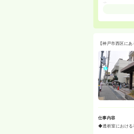
す。
◆訪問看護や透
◆2015年1
【中途の教育体
◆その人のレベ
◆ペアナーシン
ただきます。
【神戸市西区にあ
◆経験が浅い方
す。
【研修について
◆研修はラダー
ついての個別の
◆外部研修を受
して下さいます
仕事内容
◆透析室における