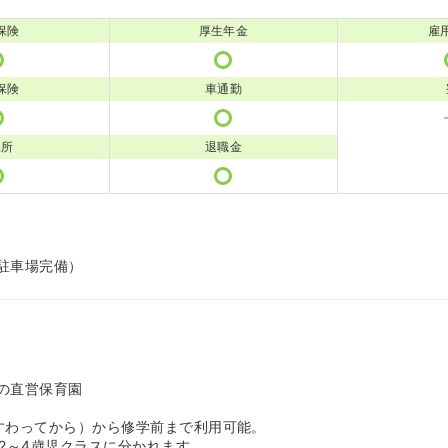
保険
厚生年金
雇
保険
車通勤
児所
退職金
駐車場完備）
の直営保育園
すわってから）から修学前まで利用可能。
と2～4歳児クラスに分かれます。