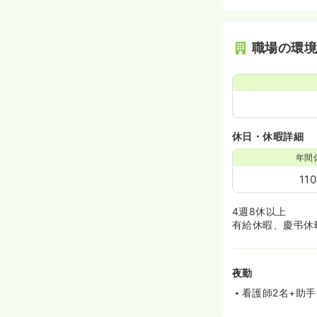
職場の環
休日・休暇詳細
年間
11
4週8休以上
有給休暇、慶弔休
夜勤
看護師2名+助手