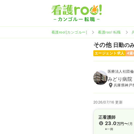
看護roo![カンゴルー]
看護roo! 転職
その他
日勤のみ 
エージェント求人
4週
医療法人社団倫
みどり病院
兵庫県神戸市
2026/07/16 更新
正看護師
23.0
万円〜
/月
※一例