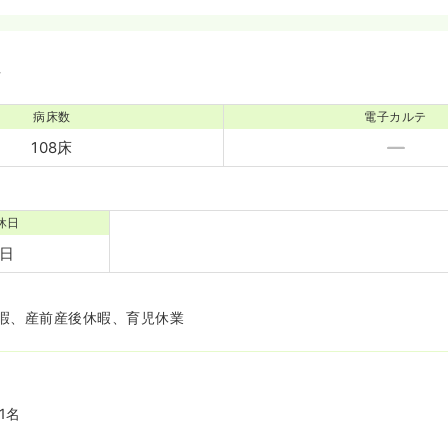
境
病床数
電子カルテ
108床
休日
0日
暇、産前産後休暇、育児休業
1名