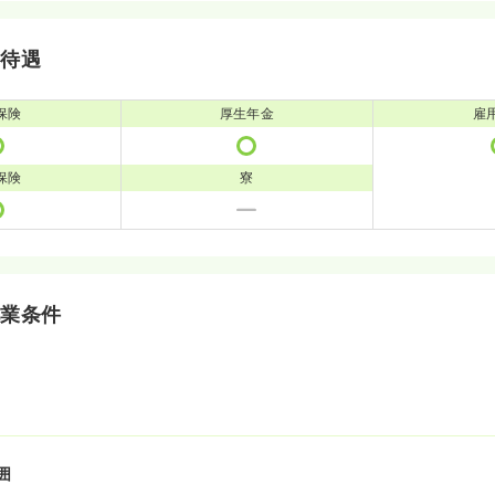
・待遇
保険
厚生年金
雇
保険
寮
就業条件
囲