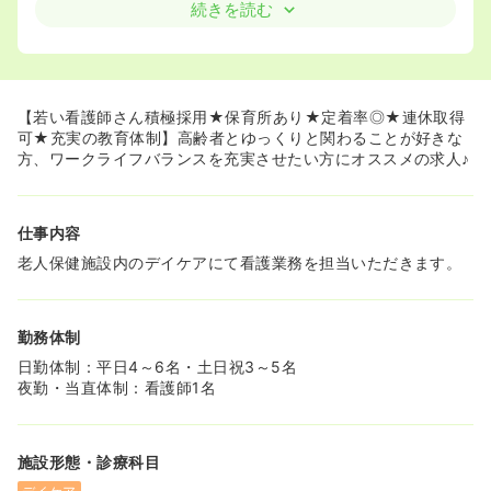
日頃抱いている思いを互いに語り合い、学び合う場を定期
続きを読む
的に設けているので、職員同士の風通しも良く、やりがい
を感じながら楽しく働けますよ♪
≪ママさんナース必見！≫
◆法人として2018年に「あおぞら保育園」を開園！0-2歳
【若い看護師さん積極採用★保育所あり★定着率◎★連休取得
のお子さんがいらっしゃる方は、お子さんを預けながら安
可★充実の教育体制】高齢者とゆっくりと関わることが好きな
心して働くことができます！
方、ワークライフバランスを充実させたい方にオススメの求人♪
◆実際に現職のママさんナースも在籍しています。また、
育休産休からの復帰実績もあり、子育てしながら働くママ
さんナースを応援する風土があります！
仕事内容
≪ワークライフバランスも実現！≫
老人保健施設内のデイケアにて看護業務を担当いただきます。
◆有給消化率がよく、有給を使って連休を取得し、海外旅
行に行く職員の方もいらっしゃいます♪
◆残業はもほとんどなく、仕事後のプライベートな時間も
勤務体制
充実させることができます！
日勤体制：平日4～6名・土日祝3～5名
夜勤・当直体制：看護師1名
施設形態・診療科目