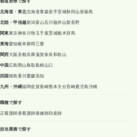
都道府県で探す
北海道・東北
北海道
青森
岩手
宮城
秋田
山形
福島
北陸・甲信越
新潟
富山
石川
福井
山梨
長野
関東
東京
神奈川
埼玉
千葉
茨城
栃木
群馬
東海
愛知
岐阜
静岡
三重
関西
大阪
京都
兵庫
滋賀
奈良
和歌山
中国
広島
岡山
鳥取
島根
山口
四国
徳島
香川
愛媛
高知
九州・沖縄
福岡
佐賀
長崎
熊本
大分
宮崎
鹿児島
沖縄
職種で探す
正看護師
准看護師
保健師
助産師
担当業務で探す