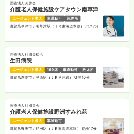
気になる
詳細を見る
医療法人芙蓉会
介護老人保健施設ケアタウン南草津
エージェント求人
車通勤可
託児所
一時募集休止
日勤のみ（パート）
滋賀県草津市
/ 南草津駅（ＪＲ東海道本線） バス7分
給与
お問い合わせください
時間
8:45～17:00
（休憩45分）
ブランク可
医療法人社団美松会
生田病院
気になる
詳細を見る
エージェント求人
199床
車通勤可
託児所
滋賀県湖南市
/ 甲西駅（ＪＲ草津線） 徒歩10分
外来
一般病院
助産師
一時募集休止
日勤のみ（常勤）
医療法人社団菫会
介護老人保健施設野洲すみれ苑
給与
お問い合わせください
エージェント求人
車通勤可
時間
8:45～17:00
（休憩45分）
滋賀県野洲市
/ 野洲駅（ＪＲ東海道本線） 徒歩17分
4週8休以上
ブランク可