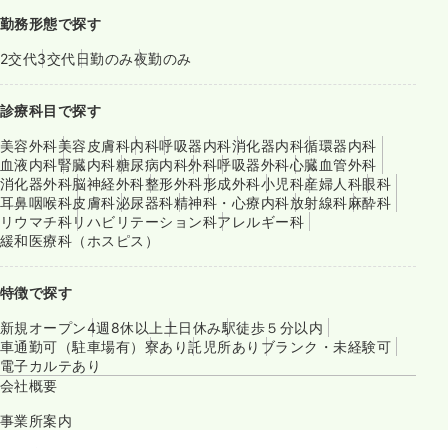
勤務形態で探す
2交代
3交代
日勤のみ
夜勤のみ
診療科目で探す
美容外科
美容皮膚科
内科
呼吸器内科
消化器内科
循環器内科
血液内科
腎臓内科
糖尿病内科
外科
呼吸器外科
心臓血管外科
消化器外科
脳神経外科
整形外科
形成外科
小児科
産婦人科
眼科
耳鼻咽喉科
皮膚科
泌尿器科
精神科・心療内科
放射線科
麻酔科
リウマチ科
リハビリテーション科
アレルギー科
緩和医療科（ホスピス）
特徴で探す
新規オープン
4週8休以上
土日休み
駅徒歩５分以内
車通勤可（駐車場有）
寮あり
託児所あり
ブランク・未経験可
電子カルテあり
会社概要
事業所案内