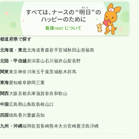
一時募集休止
夜勤のみ（常勤）
給与
お問い合わせください
都道府県で探す
時間
16:45～9:00
（休憩45分）
北海道・東北
北海道
青森
岩手
宮城
秋田
山形
福島
4週8休以上
ブランク可
北陸・甲信越
新潟
富山
石川
福井
山梨
長野
気になる
詳細を見る
関東
東京
神奈川
埼玉
千葉
茨城
栃木
群馬
東海
愛知
岐阜
静岡
三重
一時募集休止
日勤のみ（パート）
関西
大阪
京都
兵庫
滋賀
奈良
和歌山
給与
お問い合わせください
中国
広島
岡山
鳥取
島根
山口
時間
8:45～17:00
（休憩45分）
ブランク可
四国
徳島
香川
愛媛
高知
九州・沖縄
福岡
佐賀
長崎
熊本
大分
宮崎
鹿児島
沖縄
気になる
詳細を見る