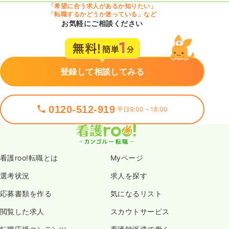
「希望に合う求人があるか知りたい」
気になる
詳細を見る
「転職するかどうか迷っている」など
お気軽にご相談ください
一時募集休止
夜勤のみ（常勤）
給与
お問い合わせください
登録して相談してみる
時間
16:45～9:00
（休憩45分）
4週8休以上
ブランク可
0120-512-919
平日9:00～18:00
気になる
詳細を見る
一時募集休止
日勤のみ（パート）
看護roo!転職とは
Myページ
給与
お問い合わせください
選考状況
求人を探す
時間
8:45～17:00
（休憩45分）
応募書類を作る
気になるリスト
ブランク可
閲覧した求人
スカウトサービス
気になる
詳細を見る