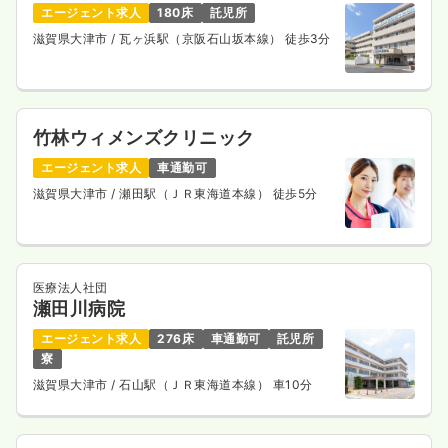
エージェント求人
180床
託児所
気になる
詳細を見る
滋賀県大津市
/ 瓦ヶ浜駅（京阪石山坂本線） 徒歩3分
一時募集休止
2交代（常勤）
竹林ウィメンズクリニック
30.0
給与
万円
/月
賞与4.5ヶ月
※一例
エージェント求人
車通勤可
時間
16:45～9:00
（休憩45分）
滋賀県大津市
/ 瀬田駅（ＪＲ東海道本線） 徒歩5分
4週8休以上
ブランク可
月給30万円以上可
気になる
詳細を見る
医療法人社団
瀬田川病院
一時募集休止
夜勤のみ（常勤）
エージェント求人
276床
車通勤可
託児所
寮
給与
お問い合わせください
時間
16:45～9:00
（休憩45分）
滋賀県大津市
/ 石山駅（ＪＲ東海道本線） 車10分
4週8休以上
ブランク可