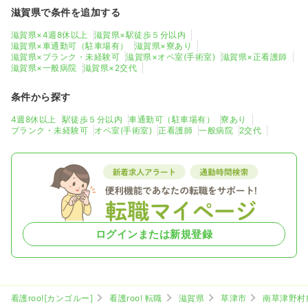
滋賀県で条件を追加する
滋賀県×4週8休以上
滋賀県×駅徒歩５分以内
オペ室(手術室)
一般病院
助産師
滋賀県×車通勤可（駐車場有）
滋賀県×寮あり
滋賀県×ブランク・未経験可
滋賀県×オペ室(手術室)
滋賀県×正看護師
滋賀県×一般病院
滋賀県×2交代
一時募集休止
日勤のみ（常勤）
条件から探す
給与
お問い合わせください
時間
8:45～17:00
（休憩45分）
4週8休以上
駅徒歩５分以内
車通勤可（駐車場有）
寮あり
ブランク・未経験可
オペ室(手術室)
正看護師
一般病院
2交代
4週8休以上
ブランク可
気になる
詳細を見る
一時募集休止
2交代（常勤）
ログインまたは新規登録
30.0
給与
万円〜
/月
賞与2回
※一例
時間
8:45～17:00
（休憩45分）
4週8休以上
ブランク可
月給30万円以上可
看護roo![カンゴルー]
看護roo! 転職
滋賀県
草津市
南草津野村