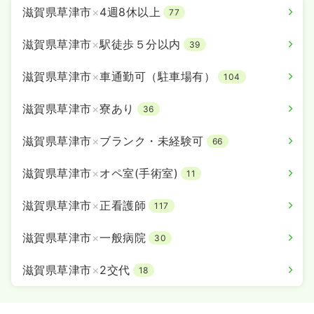
気になる
詳細を見る
滋賀県草津市
×
4週8休以上
77
滋賀県草津市
×
駅徒歩５分以内
39
一時募集休止
日勤のみ（パート）
滋賀県草津市
×
車通勤可（駐車場有）
104
給与
お問い合わせください
時間
8:45～17:00
（休憩45分）
滋賀県草津市
×
寮あり
36
ブランク可
滋賀県草津市
×
ブランク・未経験可
66
気になる
詳細を見る
滋賀県草津市
×
オペ室(手術室)
11
滋賀県草津市
×
正看護師
一時募集休止
117
夜勤のみ（パート）
給与
お問い合わせください
滋賀県草津市
×
一般病院
30
時間
16:45～9:00
（休憩45分）
ブランク可
滋賀県草津市
×
2交代
18
気になる
詳細を見る