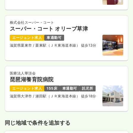
気になる
詳細を見る
株式会社スーパー・コート
スーパー・コート オリーブ草津
一時募集休止
2交代（常勤）
エージェント求人
車通勤可
30.0
給与
万円〜
/月
賞与2回
滋賀県栗東市
/ 栗東駅（ＪＲ東海道本線） 徒歩13分
※一例
時間
8:45～17:00
（休憩45分）
4週8休以上
ブランク可
月給30万円以上可
医療法人華頂会
気になる
詳細を見る
琵琶湖養育院病院
エージェント求人
155床
車通勤可
託児所
滋賀県大津市
/ 瀬田駅（ＪＲ東海道本線） 徒歩18分
一時募集休止
夜勤のみ（常勤）
給与
お問い合わせください
時間
16:45～9:00
（休憩45分）
同じ地域で条件を追加する
4週8休以上
ブランク可