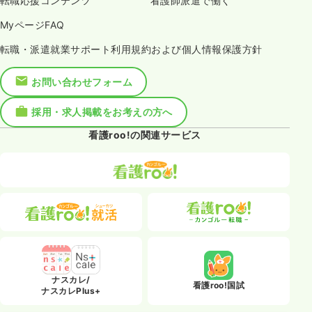
転職応援コンテンツ
看護師派遣で働く
MyページFAQ
一時募集休止
夜勤のみ（パート）
転職・派遣就業サポート利用規約および個人情報保護方針
給与
お問い合わせください
時間
16:45～9:00
（休憩45分）
お問い合わせフォーム
ブランク可
採用・求人掲載をお考えの方へ
気になる
詳細を見る
看護roo!の関連サービス
オペ室(手術室)
一般病院
正看護師
一時募集休止
日勤のみ（常勤）
給与
お問い合わせください
時間
8:45～17:00
（休憩45分）
ナスカレ/
4週8休以上
ブランク可
看護roo!国試
ナスカレPlus+
気になる
詳細を見る