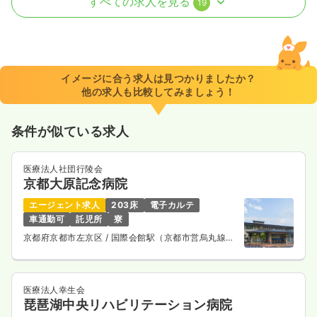
すべての求人を見る
19
一時募集休止
2交代（常勤）
30.0
給与
万円
/月
賞与2回
※一例
イメージに合う求人は見つかりましたか？
時間
8:45～17:00
（休憩45分）
他の求人も比較してみましょう！
4週8休以上
担当業務未経験可
ブランク可
月給30万円以上可
条件が似ている求人
気になる
詳細を見る
医療法人社団行陵会
京都大原記念病院
エージェント求人
203床
電子カルテ
外来
一般病院
正看護師
車通勤可
託児所
寮
京都府京都市左京区
/ 国際会館駅（京都市営烏丸線）
一時募集休止
日勤のみ（常勤）
バス18分
給与
お問い合わせください
時間
8:45～17:00
（休憩45分）
医療法人幸生会
琵琶湖中央リハビリテーション病院
4週8休以上
ブランク可