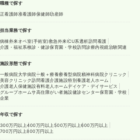
職種で探す
一時募集休止
夜勤のみ（パート）
正看護師
准看護師
保健師
助産師
給与
お問い合わせください
担当業務で探す
時間
16:45～9:00
（休憩45分）
ブランク可
病棟
外来
オペ室(手術室)
救急外来
ICU系
透析
訪問看護
介護・福祉系
検診・健診
保育園・学校
訪問診療
内視鏡
治験関連
気になる
詳細を見る
施設形態で探す
一般病院
大学病院
一般＋療養
療養型病院
精神科病院
クリニック
美容クリニック
訪問看護
介護施設
特別養護老人ホーム
介護老人保健施設
有料老人ホーム
デイケア・デイサービス
グループホーム
サ高住
障がい者施設
健診センター
保育園・学校
企業
年収で探す
300万円以上
400万円以上
500万円以上
600万円以上
700万円以上
800万円以上