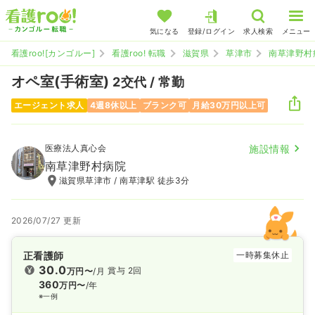
気になる
登録/ログイン
求人検索
メニュー
看護roo![カンゴルー]
看護roo! 転職
滋賀県
草津市
南草津野村
オペ室(手術室)
2交代 / 常勤
エージェント求人
4週8休以上
ブランク可
月給30万円以上可
医療法人真心会
施設情報
南草津野村病院
滋賀県草津市 / 南草津駅 徒歩3分
2026/07/27 更新
正看護師
一時募集休止
30.0
賞与 2回
万円〜
/月
360
万円〜
/年
※一例