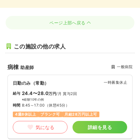
ページ上部へ戻る
この施設の他の求人
病棟
一般病院
助産師
一時募集休止
日勤のみ（常勤）
24.4〜28.0
給与
万円
/月
賞与2回
※経験10年の例
時間
8:45～17:00
（休憩45分）
4週8休以上
ブランク可
月給28万円以上可
気になる
詳細を見る