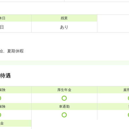
休日
残業
2日
あり
始、夏期休暇
・待遇
保険
厚生年金
雇
保険
車通勤
職金