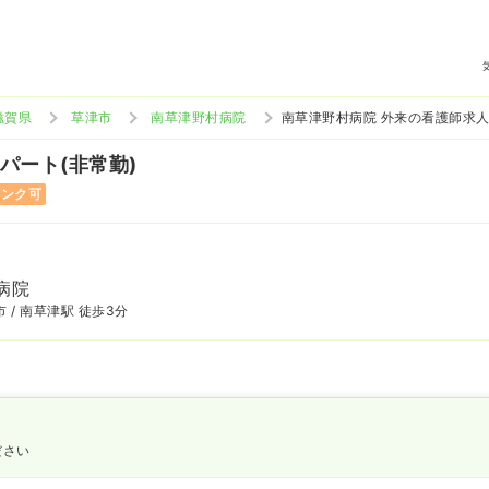
滋賀県
草津市
南草津野村病院
南草津野村病院 外来の看護師求
 パート(非常勤)
ランク可
病院
 / 南草津駅 徒歩3分
ださい