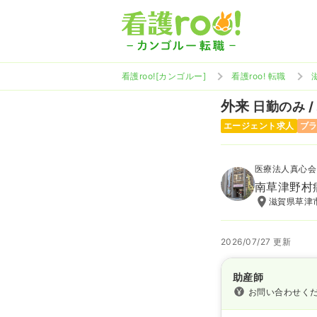
看護roo![カンゴルー]
看護roo! 転職
外来
日勤のみ /
エージェント求人
ブ
医療法人真心会
南草津野村
滋賀県草津市
2026/07/27 更新
助産師
お問い合わせく