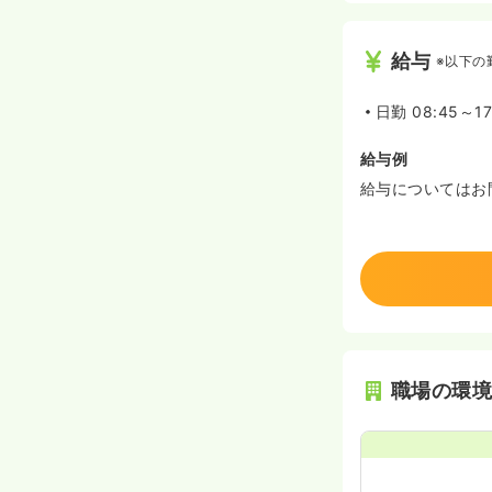
給与
※以下の
日勤
08:45～1
給与例
給与についてはお
職場の環