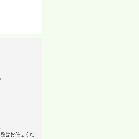
。
。
調整はお任せくだ