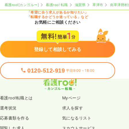
4週8休以上
ブランク可
看護roo![カンゴルー]
看護roo! 転職
滋賀県
草津市
南草津野村
「希望に合う求人があるか知りたい」
気になる
詳細を見る
「転職するかどうか迷っている」など
お気軽にご相談ください
一時募集休止
日勤のみ（パート）
給与
お問い合わせください
登録して相談してみる
時間
8:45～17:00
（休憩45分）
ブランク可
0120-512-919
平日9:00～18:00
気になる
詳細を見る
一時募集休止
夜勤のみ（パート）
看護roo!転職とは
Myページ
給与
お問い合わせください
選考状況
求人を探す
時間
16:45～9:00
（休憩45分）
応募書類を作る
気になるリスト
ブランク可
閲覧した求人
スカウトサービス