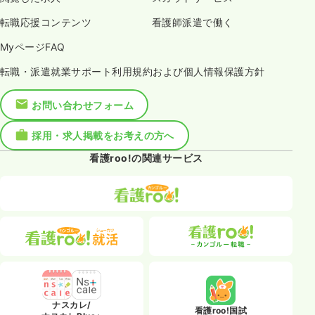
気になる
詳細を見る
転職応援コンテンツ
看護師派遣で働く
MyページFAQ
オペ室(手術室)
一般病院
正看護師
転職・派遣就業サポート利用規約および個人情報保護方針
お問い合わせフォーム
一時募集休止
日勤のみ（常勤）
給与
お問い合わせください
採用・求人掲載をお考えの方へ
時間
8:45～17:00
（休憩45分）
看護roo!の関連サービス
4週8休以上
ブランク可
気になる
詳細を見る
一時募集休止
2交代（常勤）
30.0
給与
万円〜
/月
賞与2回
※一例
時間
8:45～17:00
（休憩45分）
ナスカレ/
看護roo!国試