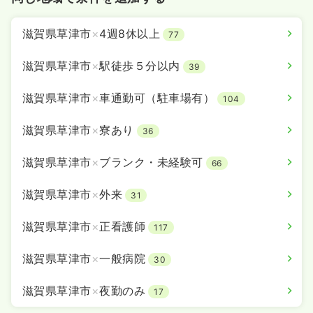
気になる
詳細を見る
滋賀県草津市
×
4週8休以上
77
滋賀県草津市
×
駅徒歩５分以内
39
一時募集休止
夜勤のみ（パート）
滋賀県草津市
×
車通勤可（駐車場有）
104
給与
お問い合わせください
時間
16:45～9:00
（休憩45分）
滋賀県草津市
×
寮あり
36
ブランク可
滋賀県草津市
×
ブランク・未経験可
66
気になる
詳細を見る
滋賀県草津市
×
外来
31
滋賀県草津市
×
正看護師
117
オペ室(手術室)
一般病院
助産師
滋賀県草津市
×
一般病院
30
一時募集休止
日勤のみ（常勤）
滋賀県草津市
×
夜勤のみ
17
給与
お問い合わせください
時間
8:45～17:00
（休憩45分）