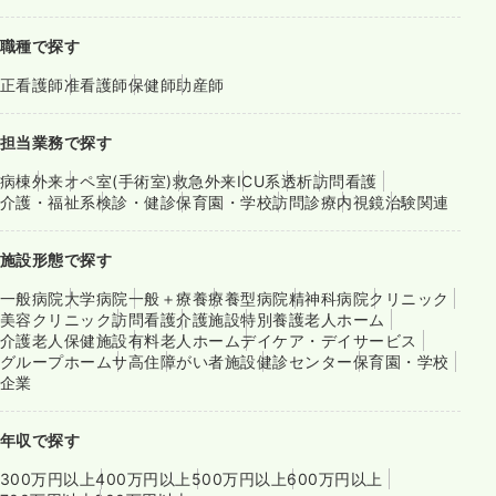
気になる
詳細を見る
職種で探す
正看護師
准看護師
保健師
助産師
一時募集休止
夜勤のみ（パート）
給与
お問い合わせください
担当業務で探す
時間
16:45～9:00
（休憩45分）
病棟
外来
オペ室(手術室)
救急外来
ICU系
透析
訪問看護
ブランク可
介護・福祉系
検診・健診
保育園・学校
訪問診療
内視鏡
治験関連
気になる
詳細を見る
施設形態で探す
一般病院
大学病院
一般＋療養
療養型病院
精神科病院
クリニック
美容クリニック
訪問看護
介護施設
特別養護老人ホーム
介護老人保健施設
有料老人ホーム
デイケア・デイサービス
グループホーム
サ高住
障がい者施設
健診センター
保育園・学校
企業
年収で探す
300万円以上
400万円以上
500万円以上
600万円以上