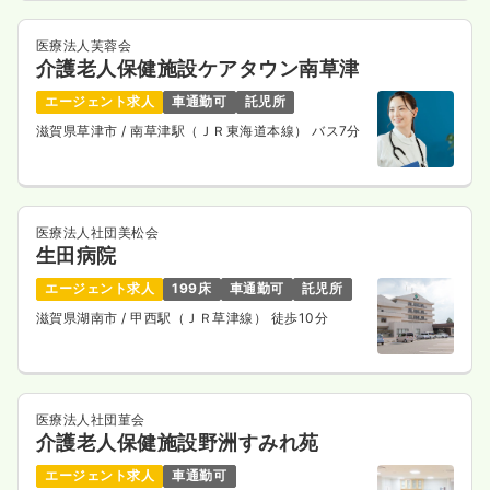
気になる
詳細を見る
医療法人芙蓉会
介護老人保健施設ケアタウン南草津
エージェント求人
車通勤可
託児所
滋賀県草津市
/ 南草津駅（ＪＲ東海道本線） バス7分
外来
一般病院
助産師
一時募集休止
日勤のみ（常勤）
給与
お問い合わせください
医療法人社団美松会
生田病院
時間
8:45～17:00
（休憩45分）
4週8休以上
ブランク可
エージェント求人
199床
車通勤可
託児所
滋賀県湖南市
/ 甲西駅（ＪＲ草津線） 徒歩10分
気になる
詳細を見る
一時募集休止
2交代（常勤）
医療法人社団菫会
介護老人保健施設野洲すみれ苑
30.0
給与
万円〜
/月
賞与2回
エージェント求人
車通勤可
※一例