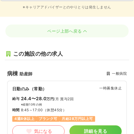
※キャリアアドバイザーとのやりとりは発生しません
ページ上部へ戻る
この施設の他の求人
病棟
一般病院
助産師
一時募集休止
日勤のみ（常勤）
24.4〜28.0
給与
万円
/月
賞与2回
※経験10年の例
時間
8:45～17:00
（休憩45分）
4週8休以上
ブランク可
月給28万円以上可
気になる
詳細を見る