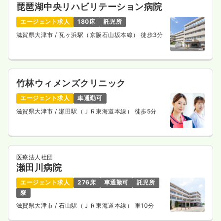
琵琶湖中央リハビリテーション病院
4週8休以上
ブランク可
エージェント求人
180床
託児所
気になる
詳細を見る
滋賀県大津市
/ 瓦ヶ浜駅（京阪石山坂本線） 徒歩3分
一時募集休止
2交代（常勤）
竹林ウィメンズクリニック
30.0
給与
万円
/月
賞与4.5ヶ月
※一例
エージェント求人
車通勤可
時間
16:45～9:00
（休憩45分）
滋賀県大津市
/ 瀬田駅（ＪＲ東海道本線） 徒歩5分
4週8休以上
ブランク可
月給30万円以上可
気になる
詳細を見る
医療法人社団
瀬田川病院
一時募集休止
日勤のみ（パート）
エージェント求人
276床
車通勤可
託児所
寮
給与
お問い合わせください
時間
8:45～17:00
（休憩45分）
滋賀県大津市
/ 石山駅（ＪＲ東海道本線） 車10分
ブランク可