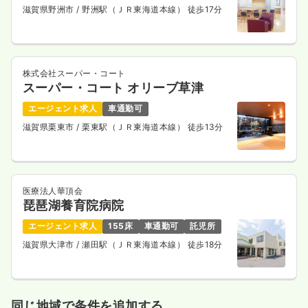
時間
8:45～17:00
（休憩45分）
滋賀県野洲市
/ 野洲駅（ＪＲ東海道本線） 徒歩17分
4週8休以上
ブランク可
月給30万円以上可
気になる
詳細を見る
株式会社スーパー・コート
スーパー・コート オリーブ草津
一時募集休止
エージェント求人
車通勤可
夜勤のみ（常勤）
滋賀県栗東市
/ 栗東駅（ＪＲ東海道本線） 徒歩13分
給与
お問い合わせください
時間
16:45～9:00
（休憩45分）
4週8休以上
ブランク可
医療法人華頂会
気になる
詳細を見る
琵琶湖養育院病院
エージェント求人
155床
車通勤可
託児所
滋賀県大津市
/ 瀬田駅（ＪＲ東海道本線） 徒歩18分
一時募集休止
日勤のみ（パート）
給与
お問い合わせください
時間
8:45～17:00
（休憩45分）
同じ地域で条件を追加する
ブランク可