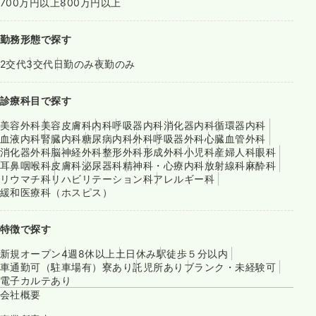
700万円以上
800万円以上
勤務形態で探す
2交代
3交代
日勤のみ
夜勤のみ
診療科目で探す
美容外科
美容皮膚科
内科
呼吸器内科
消化器内科
循環器内科
血液内科
腎臓内科
糖尿病内科
外科
呼吸器外科
心臓血管外科
消化器外科
脳神経外科
整形外科
形成外科
小児科
産婦人科
眼科
耳鼻咽喉科
皮膚科
泌尿器科
精神科・心療内科
放射線科
麻酔科
リウマチ科
リハビリテーション科
アレルギー科
緩和医療科（ホスピス）
特徴で探す
新規オープン
4週8休以上
土日休み
駅徒歩５分以内
車通勤可（駐車場有）
寮あり
託児所あり
ブランク・未経験可
電子カルテあり
会社概要