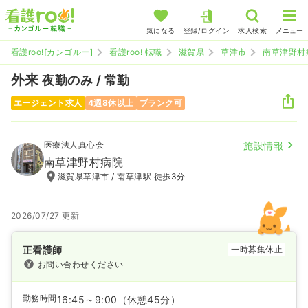
気になる
登録/ログイン
求人検索
メニュー
看護roo![カンゴルー]
看護roo! 転職
滋賀県
草津市
南草津野村
外来
夜勤のみ / 常勤
エージェント求人
4週8休以上
ブランク可
医療法人真心会
施設情報
南草津野村病院
滋賀県草津市 / 南草津駅 徒歩3分
2026/07/27 更新
正看護師
一時募集休止
お問い合わせください
勤務時間
16:45～9:00
（休憩45分）