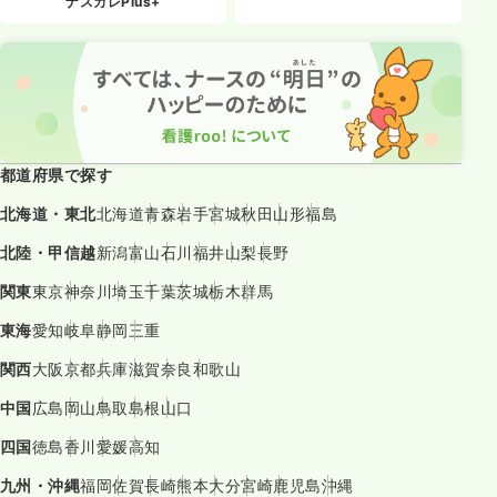
ナスカレPlus+
4週8休以上
ブランク可
月給30万円以上可
気になる
詳細を見る
一時募集休止
夜勤のみ（常勤）
都道府県で探す
給与
お問い合わせください
時間
16:45～9:00
（休憩45分）
北海道・東北
北海道
青森
岩手
宮城
秋田
山形
福島
4週8休以上
ブランク可
北陸・甲信越
新潟
富山
石川
福井
山梨
長野
気になる
詳細を見る
関東
東京
神奈川
埼玉
千葉
茨城
栃木
群馬
東海
愛知
岐阜
静岡
三重
関西
大阪
京都
兵庫
滋賀
奈良
和歌山
一時募集休止
日勤のみ（パート）
中国
広島
岡山
鳥取
島根
山口
給与
お問い合わせください
時間
8:45～17:00
（休憩45分）
四国
徳島
香川
愛媛
高知
ブランク可
九州・沖縄
福岡
佐賀
長崎
熊本
大分
宮崎
鹿児島
沖縄