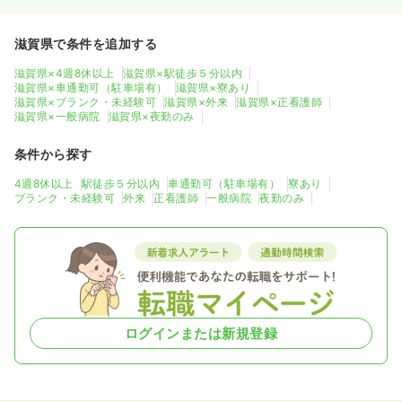
4週8休以上
ブランク可
滋賀県で条件を追加する
気になる
詳細を見る
滋賀県×4週8休以上
滋賀県×駅徒歩５分以内
滋賀県×車通勤可（駐車場有）
滋賀県×寮あり
滋賀県×ブランク・未経験可
滋賀県×外来
滋賀県×正看護師
滋賀県×一般病院
滋賀県×夜勤のみ
一時募集休止
2交代（常勤）
条件から探す
30.0
給与
万円〜
/月
賞与2回
※一例
4週8休以上
駅徒歩５分以内
車通勤可（駐車場有）
寮あり
時間
8:45～17:00
（休憩45分）
ブランク・未経験可
外来
正看護師
一般病院
夜勤のみ
4週8休以上
ブランク可
月給30万円以上可
気になる
詳細を見る
一時募集休止
夜勤のみ（常勤）
ログインまたは新規登録
給与
お問い合わせください
時間
16:45～9:00
（休憩45分）