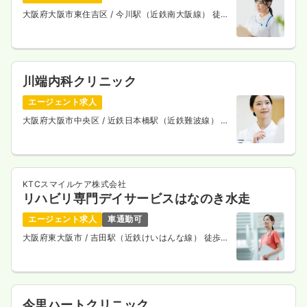
時給1,600円以上可
大阪府大阪市東住吉区
/ 今川駅（近鉄南大阪線） 徒歩
3分
気になる
詳細を見る
川端内科クリニック
エージェント求人
大阪府大阪市中央区
/ 近鉄日本橋駅（近鉄難波線） 徒
歩1分
KTCスマイルケア株式会社
リハビリ専門デイサービスはなのき水走
エージェント求人
車通勤可
大阪府東大阪市
/ 吉田駅（近鉄けいはんな線） 徒歩4
分
今里ハートクリニック