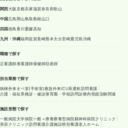
関西
大阪
京都
兵庫
滋賀
奈良
和歌山
中国
広島
岡山
鳥取
島根
山口
四国
徳島
香川
愛媛
高知
九州・沖縄
福岡
佐賀
長崎
熊本
大分
宮崎
鹿児島
沖縄
職種で探す
正看護師
准看護師
保健師
助産師
担当業務で探す
病棟
外来
オペ室(手術室)
救急外来
ICU系
透析
訪問看護
介護・福祉系
検診・健診
保育園・学校
訪問診療
内視鏡
治験関連
施設形態で探す
一般病院
大学病院
一般＋療養
療養型病院
精神科病院
クリニック
美容クリニック
訪問看護
介護施設
特別養護老人ホーム