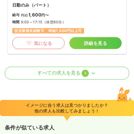
日勤のみ（パート）
1,600
給与
時給
円〜
時間
9:00～17:15
（休憩60分）
担当業務未経験可
時給1,600円以上可
気になる
詳細を見る
外来
一般＋療養
正・准看護師
すべての求人を見る
5
一時募集休止
日勤のみ（常勤）
24.0
給与
万円〜
/月
賞与2回
※一例
イメージに合う求人は見つかりましたか？
時間
9:00～17:15
（休憩60分）
他の求人も比較してみましょう！
4週8休以上
月給24万円以上可
条件が似ている求人
気になる
詳細を見る