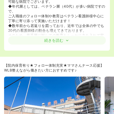
可能な病院でございます。
◆年代層としては、ベテラン層（40代）が多い病院ですの
で、
ご入職後のフォロー体制や教育はベテラン看護師様中心に
丁寧に寄り添って実施いただけます！
◆数年前から若返りを図っており、近年では全体の中でも
20代の看護師様の割合も増えてきております。
そのため、若手層に対しての教育もしっかり力を入れて実
施されております。
続きを読む
もしご経験に不安なままご入職されたとしても安心してフ
ォロー体制を受けることができます！
≪落ち着いて手技を学ぶことができます！≫
◆近隣には急性期病院があるので、患者層は認知症などの
【院内保育有り★フォロー体制充実★ママさんナース応援】
高齢者疾患がメインとなり、落ち着いた環境で働くことが
WLB整えながら働きたい方におすすめです♪
できます。
◆急性期病院ほど救急などのイレギュラーがない分、一人
ひとりの患者様に寄り添って丁寧な手技を身につけること
ができます。
◆アットホームな職場ですので、わからないことがあれば
すぐに誰かに聞ける安心感も当院の魅力でございます。忙
しさのあまり、放置されるということは無いような環境作
りをされております。