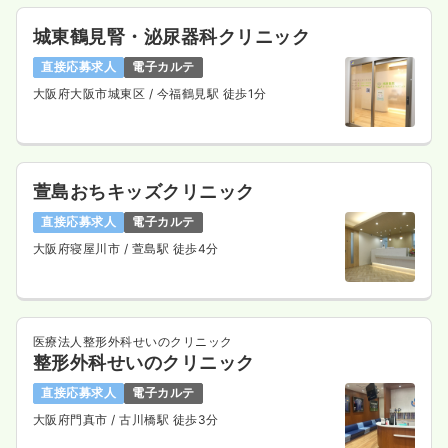
城東鶴見腎・泌尿器科クリニック
直接応募求人
電子カルテ
救急外来
一般＋療養
正看護師
大阪府大阪市城東区
/ 今福鶴見駅 徒歩1分
一時募集休止
夜勤のみ（常勤）
給与
お問い合わせください
時間
17:15～20:15
萱島おちキッズクリニック
4週8休以上
直接応募求人
電子カルテ
気になる
詳細を見る
大阪府寝屋川市
/ 萱島駅 徒歩4分
一時募集休止
夜勤のみ（パート）
医療法人整形外科せいのクリニック
1,600
整形外科せいのクリニック
給与
時給
円〜
時間
17:15～20:15
直接応募求人
電子カルテ
時給1,600円以上可
大阪府門真市
/ 古川橋駅 徒歩3分