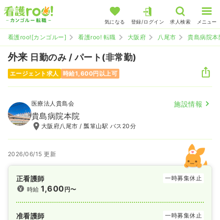
気になる
登録/ログイン
求人検索
メニュー
看護roo![カンゴルー]
看護roo! 転職
大阪府
八尾市
貴島病院本
外来
日勤のみ / パート(非常勤)
エージェント求人
時給1,600円以上可
医療法人貴島会
施設情報
貴島病院本院
大阪府八尾市 / 瓢箪山駅 バス20分
2026/06/15 更新
正看護師
一時募集休止
1,600
時給
円〜
准看護師
一時募集休止