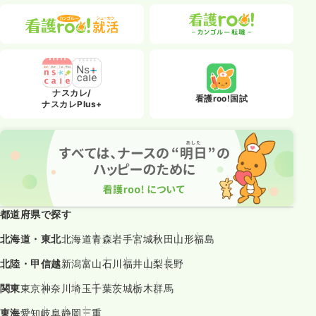
ナスカレ/
看護roo!国試
ナスカレPlus+
都道府県で探す
北海道・東北
北海道
青森
岩手
宮城
秋田
山形
福島
北陸・甲信越
新潟
富山
石川
福井
山梨
長野
関東
東京
神奈川
埼玉
千葉
茨城
栃木
群馬
東海
愛知
岐阜
静岡
三重