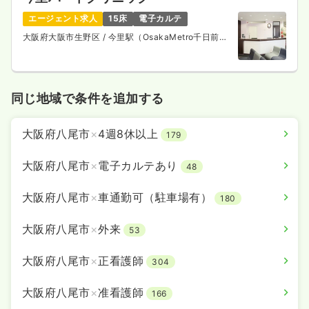
エージェント求人
15床
電子カルテ
大阪府大阪市生野区
/ 今里駅（OsakaMetro千日前
線） 徒歩7分
同じ地域で条件を追加する
大阪府八尾市
×
4週8休以上
179
大阪府八尾市
×
電子カルテあり
48
大阪府八尾市
×
車通勤可（駐車場有）
180
大阪府八尾市
×
外来
53
大阪府八尾市
×
正看護師
304
大阪府八尾市
×
准看護師
166