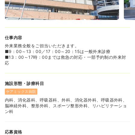
≪残業ほぼ無し！ママさんナースにおすすめです！≫
◆パートの方は全員土日祝休みです！
◆定時は17時ぴったりで残業も全くありません。業務が残
っていても時間が来れば帰宅されています。
◆週4日の16時まで勤務も可能です！
◆託児所も完備しており、「ノーブル院内保育所 ひよこ」
仕事内容
に預けることができます！
◆0歳～未就園児のお子様を預けられます！
外来業務全般をご担当いただきます。
◆保育所設備も綺麗で安心の環境整備がされています♪
■9：00～13：00／17：00～20：15は一般外来診療
■13：00～17時：00までは救急の対応・一部予約制の外来対
応
施設形態・診療科目
ケアミックス病院
内科、消化器科、呼吸器科、外科、消化器外科、呼吸器外科、
脳神経外科、整形外科、スポーツ整形外科、リハビリテーショ
ン科
応募資格