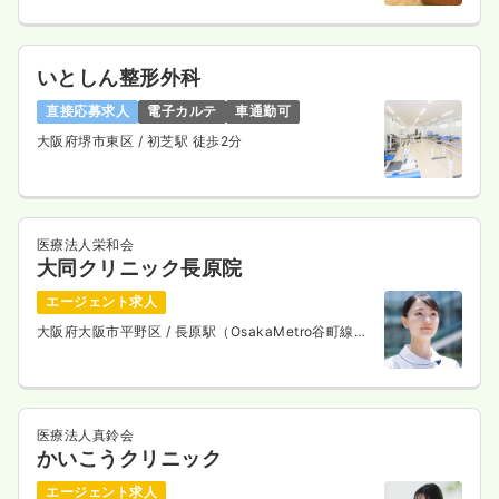
気になる
詳細を見る
いとしん整形外科
訪問看護
訪問看護
直接応募求人
電子カルテ
車通勤可
正・准看護師
大阪府堺市東区
/ 初芝駅 徒歩2分
一時募集休止
日勤のみ（常勤）
26.0
給与
万円〜
/月
※一例
医療法人栄和会
時間
9:00～17:15
大同クリニック長原院
4週8休以上
月給26万円以上可
エージェント求人
気になる
詳細を見る
大阪府大阪市平野区
/ 長原駅（OsakaMetro谷町線）
徒歩5分
一時募集休止
日勤のみ（パート）
医療法人真鈴会
1,600
給与
時給
円
かいこうクリニック
時間
9:00～17:15
エージェント求人