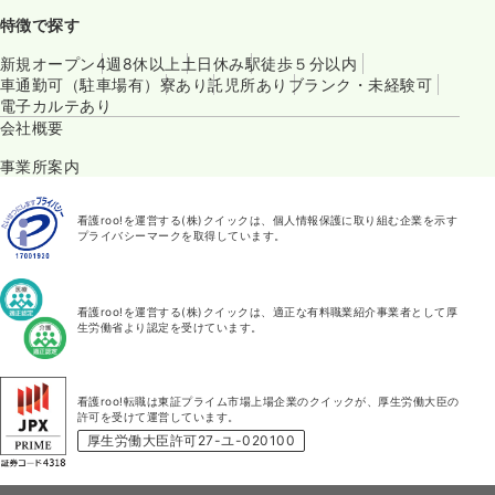
特徴で探す
新規オープン
4週8休以上
土日休み
駅徒歩５分以内
車通勤可（駐車場有）
寮あり
託児所あり
ブランク・未経験可
電子カルテあり
会社概要
事業所案内
看護roo!を運営する(株)クイックは、個人情報保護に取り組む企業を示す
プライバシーマークを取得しています。
看護roo!を運営する(株)クイックは、適正な有料職業紹介事業者として厚
生労働省より認定を受けています。
看護roo!転職は東証プライム市場上場企業のクイックが、厚生労働大臣の
許可を受けて運営しています。
厚生労働大臣許可27-ユ-020100