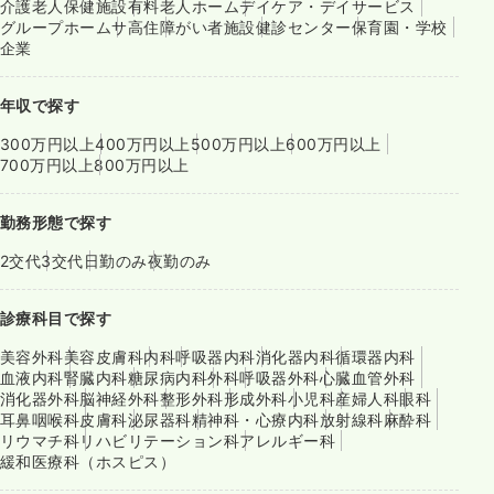
介護老人保健施設
有料老人ホーム
デイケア・デイサービス
グループホーム
サ高住
障がい者施設
健診センター
保育園・学校
企業
年収で探す
300万円以上
400万円以上
500万円以上
600万円以上
700万円以上
800万円以上
勤務形態で探す
2交代
3交代
日勤のみ
夜勤のみ
診療科目で探す
美容外科
美容皮膚科
内科
呼吸器内科
消化器内科
循環器内科
血液内科
腎臓内科
糖尿病内科
外科
呼吸器外科
心臓血管外科
消化器外科
脳神経外科
整形外科
形成外科
小児科
産婦人科
眼科
耳鼻咽喉科
皮膚科
泌尿器科
精神科・心療内科
放射線科
麻酔科
リウマチ科
リハビリテーション科
アレルギー科
緩和医療科（ホスピス）